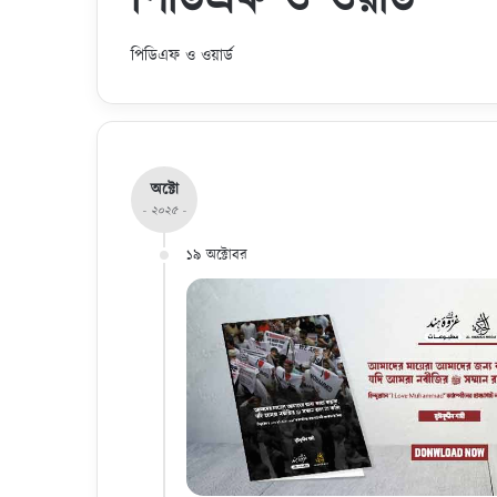
পিডিএফ ও ওয়ার্ড
অক্টো
- ২০২৫ -
১৯ অক্টোবর