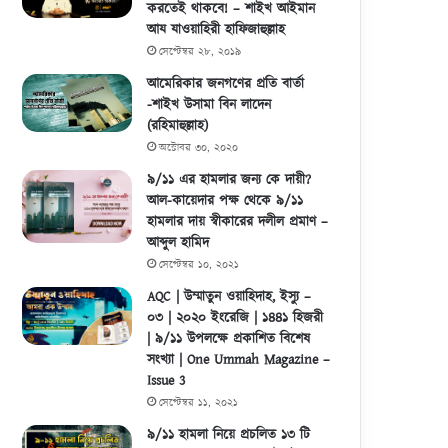
করতেই থাকবে! – শাইখ আইমান
আয যাওয়াহিরী হাফিজাহুল্লাহ
সেপ্টেম্বর ২৮, ২০১৯
আমেরিকার জনগণের প্রতি বার্তা
-শাইখ উসামা বিন লাদেন
(রহিমাহুল্লাহ)
অক্টোবর ৩০, ২০২০
৯/১১ এর হামলার জন্য কে দায়ী?
আল-কায়েদার পক্ষ থেকে ৯/১১
হামলার দায় স্বীকারের দলীল প্রমাণ –
আব্দুল হামিদ
সেপ্টেম্বর ১০, ২০২১
AQC | উম্মাতুন ওয়াহিদাহ, ইস্যু –
০৩ | ২০২০ ইংরেজি | ১৪৪১ হিজরী
| ৯/১১ উপলক্ষে প্রকাশিত বিশেষ
সংখ্যা | One Ummah Magazine –
Issue 3
সেপ্টেম্বর ১১, ২০২১
৯/১১ হামলা নিয়ে প্রচলিত ১৩ টি