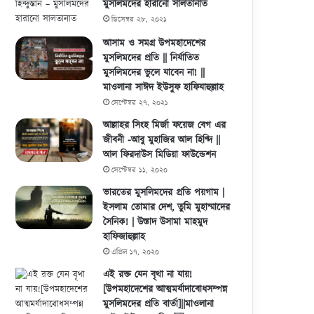
মুসলিমদের হারানো সালতানাত
ডিসেম্বর ২৮, ২০২১
আসাম ও সমগ্র উপমহাদেশের
মুসলিমদের প্রতি || নির্যাতিত
মুসলিমদের ভুলে যাবেন না! ||
মাওলানা সাঈদ ইউসুফ হাফিযাহুল্লাহ
সেপ্টেম্বর ২৭, ২০২১
আল্লাহর সিংহ মির্জা ফয়েজ বেগ এর
জীবনী -আবু মুহাজির আল হিণ্দি ||
আল ফিরদাউস মিডিয়া ফাউন্ডেশন
সেপ্টেম্বর ১১, ২০২০
ভারতের মুসলিমদের প্রতি পয়গাম |
ইসলাম তোমার দেশ, তুমি মুহাম্মাদের
সৈনিক! | উস্তাদ উসামা মাহমুদ
হাফিজাহুল্লাহ
এপ্রিল ১৭, ২০২০
এই রক্ত যেন বৃথা না যায়!
[উপমহাদেশের আত্মমর্যাদাবোধসম্পন্ন
মুসলিমদের প্রতি বার্তা]||মাওলানা