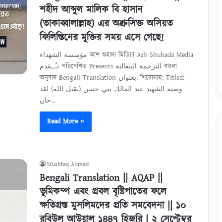
শহীদ আব্দুল মালিক বি হাসান
(তাকাব্বালাল্লাহ) এর অশ্রুসিক্ত অসিয়ত
ফিলিস্তিনের মুক্তির সময় এসে গেছে!
مؤسسة الشهداء আশ শুহাদা মিডিয়া Ash Shuhada Media
تـُــقدم পরিবেশিত Presents الترجمة البنغالية বাংলা
অনুবাদ Bengali Translation بعنوان: শিরোনাম: Titled:
وصية الشهيد عبد المالك بيي حسن (تقبل الله) لقد
حان…
Read More »
Mushtaq Ahmad
Bengali Translation || AQAP ||
ভূমিকম্প এবং প্রবল বৃষ্টিপাতের ফলে
ক্ষতিগ্রস্ত মুসলিমদের প্রতি সমবেদনা || ১০
রবিউল আউয়াল ১৪৪৭ হিজরি | ২ সেপ্টেম্বর