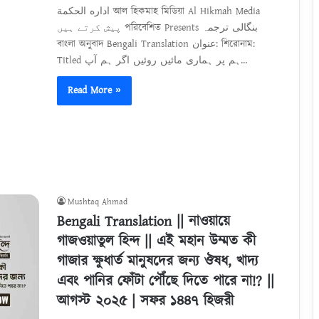
اداره الحكمة আল হিকমাহ মিডিয়া Al Hikmah Media
پیش کرتے ہیں পরিবেশিত Presents بنگالی ترجمہ
বাংলা অনুবাদ Bengali Translation عنوان: শিরোনাম:
Titled ہم پر ہماری مائیں روئیں اگر ہم آپ…
Read More »
Mushtaq Ahmad
Bengali Translation || নাওয়ায়ে
গাজওয়াতুল হিন্দ || এই মহান উম্মত কী
গাজার ক্ষুধার্ত মানুষদের জন্য ঔষধ, খাদ্য
এবং পানির ফোঁটা পৌঁছে দিতে পারে না!? ||
আগস্ট ২০২৫ | সফর ১৪৪৭ হিজরী