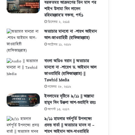
বরকতময় আক্রমণের তিন মাস পর
শাইখ উসামা বিন লাদেন
রহিমাহুল্লাহ’র বক্তব্য, পর্ব:১
ডিসেম্বর ২, ২০১৪
অত্যাচার মানবো না -শায়খ আইমান
আল-জাওয়াহিরী (হাফিজাহুল্লাহ)
অক্টোবর ১১, ২০১৬
বাংলা অডিও বয়ান || অত্যাচার
মানবো না -শায়েখ ড. আইমান আল
জাওয়াহিরি (হাফিজাহুল্লাহ) ||
Tawhid Media
নভেম্বর ২৮, ২০১৬
ইসলামের দৃষ্টিতে ৯/১১ || আল্লামা
হামুদ বিন উক্কলা আশ-শুয়াইবি রহঃ
আগস্ট ১৩, ২০১৭
৯/১১ হামলার বর্ষপূর্তি উপলক্ষ্যে
প্রদত্ত বার্তা || অত্যাচার মানব না –
শায়খ আইমান আয-যাওয়াহিরি