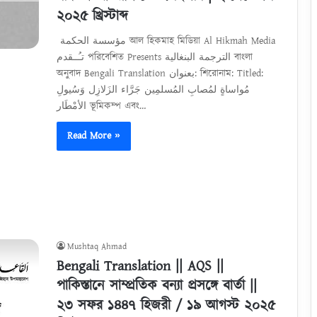
২০২৫ খ্রিস্টাব্দ
​ مؤسسة الحكمة আল হিকমাহ মিডিয়া Al Hikmah Media
تـُــقدم পরিবেশিত Presents الترجمة البنغالية বাংলা
অনুবাদ Bengali Translation بعنوان: শিরোনাম: Titled:
مُواساةٍ لمُصابِ المُسلمِين جَرَّاء الزَلازِل وَسُيولِ
الأمْطَار ভূমিকম্প এবং…
Read More »
Mushtaq Ahmad
Bengali Translation || AQS ||
পাকিস্তানে সাম্প্রতিক বন্যা প্রসঙ্গে বার্তা ||
২৩ সফর ১৪৪৭ হিজরী / ১৯ আগস্ট ২০২৫