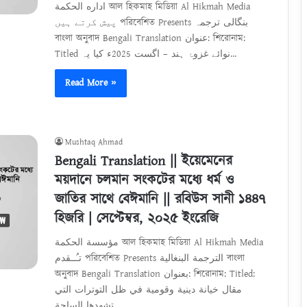
اداره الحكمة আল হিকমাহ মিডিয়া Al Hikmah Media
پیش کرتے ہیں পরিবেশিত Presents بنگالی ترجمہ
বাংলা অনুবাদ Bengali Translation عنوان: শিরোনাম:
Titled نوائے غزوۂ ہند – اگست 2025ء کیا یہ…
Read More »
Mushtaq Ahmad
Bengali Translation || ইয়েমেনের
ময়দানে চলমান সংকটের মধ্যে ধর্ম ও
জাতির সাথে বেঈমানি || রবিউস সানী ১৪৪৭
হিজরি | সেপ্টেম্বর, ২০২৫ ইংরেজি
مؤسسة الحكمة আল হিকমাহ মিডিয়া Al Hikmah Media
تـُــقدم পরিবেশিত Presents الترجمة البنغالية বাংলা
অনুবাদ Bengali Translation بعنوان: শিরোনাম: Titled:
مقال خيانة دينية وقومية في ظل التوترات التي
تشهدها الساحة…