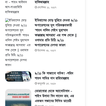
হাফিজাহুল্লাহ
সেপ্টেম্বর ১১, ২০১৭
ইতিহাসের মোড় ঘুরিয়ে দেওয়া ৯/১১
অপারেশনের মূল পরিকল্পনাকারী
‘শায়খ খালিদ শেইখ মুহাম্মাদ
ফাক্কাল্লাহু আসরাহ’ এর পক্ষ থেকে ||
ওবামার প্রতি চিঠি: ৯/১১
অপারেশনের নেপথ্য কারণ
ডিসেম্বর ৩১, ২০১৭
৯/১১ কি সাজানো নাটক? -শহিদ
শায়খ সামির খান রাহিমাহুল্লাহ
জানুয়ারি ১৫, ২০১৮
তোরাবোরা থেকে অ্যাবোটাবাদ –
শাইখ উসামা বিন লাদেন রাহ. এর
একজন সন্তানের লিখিত ডায়েরী