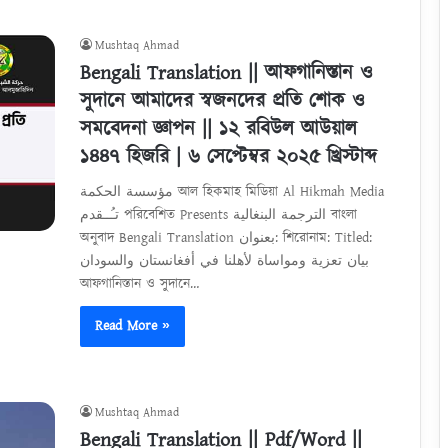
Mushtaq Ahmad
Bengali Translation || আফগানিস্তান ও
সুদানে আমাদের স্বজনদের প্রতি শোক ও
সমবেদনা জ্ঞাপন || ১২ রবিউল আউয়াল
১৪৪৭ হিজরি | ৬ সেপ্টেম্বর ২০২৫ খ্রিস্টাব্দ
مؤسسة الحكمة আল হিকমাহ মিডিয়া Al Hikmah Media
تـُــقدم পরিবেশিত Presents الترجمة البنغالية বাংলা
অনুবাদ Bengali Translation بعنوان: শিরোনাম: Titled:
بيان تعزية ومواساة لأهلنا في أفغانستان والسودان
আফগানিস্তান ও সুদানে…
Read More »
Mushtaq Ahmad
Bengali Translation || Pdf/Word ||