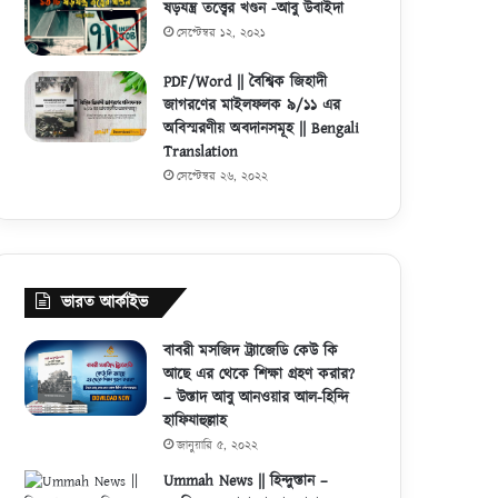
ষড়যন্ত্র তত্ত্বের খণ্ডন -আবু উবাইদা
সেপ্টেম্বর ১২, ২০২১
PDF/Word || বৈশ্বিক জিহাদী
জাগরণের মাইলফলক ৯/১১ এর
অবিস্মরণীয় অবদানসমূহ || Bengali
Translation
সেপ্টেম্বর ২৬, ২০২২
ভারত আর্কাইভ
বাবরী মসজিদ ট্র্যাজেডি কেউ কি
আছে এর থেকে শিক্ষা গ্রহণ করার?
– উস্তাদ আবু আনওয়ার আল-হিন্দি
হাফিযাহুল্লাহ
জানুয়ারি ৫, ২০২২
Ummah News || হিন্দুস্তান –