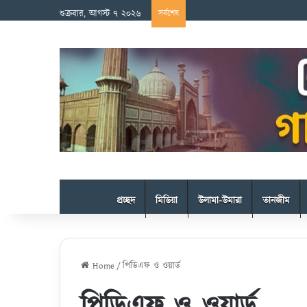
শুক্রবার, আগস্ট ৭ ২০২৬
সর্বশেষ
প্রচ্ছদ
মিডিয়া
উলামা-উমারা
তানজীম
Home
/
পিডিএফ ও ওয়ার্ড
পিডিএফ ও ওয়ার্ড