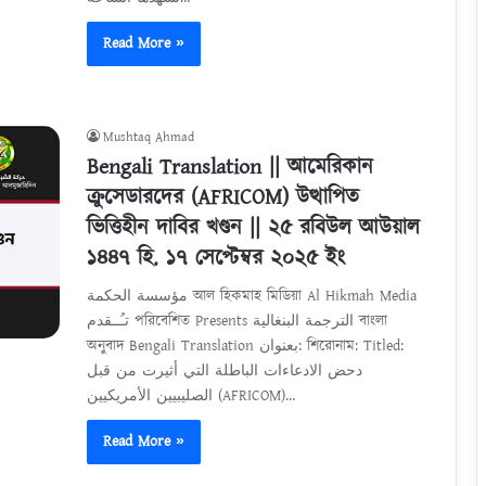
Read More »
Mushtaq Ahmad
Bengali Translation || আমেরিকান
ক্রুসেডারদের (AFRICOM) উত্থাপিত
ভিত্তিহীন দাবির খণ্ডন || ২৫ রবিউল আউয়াল
১৪৪৭ হি. ১৭ সেপ্টেম্বর ২০২৫ ইং
مؤسسة الحكمة আল হিকমাহ মিডিয়া Al Hikmah Media
تـُــقدم পরিবেশিত Presents الترجمة البنغالية বাংলা
অনুবাদ Bengali Translation بعنوان: শিরোনাম: Titled:
دحض الادعاءات الباطلة التي أثيرت من قبل
الصليبيين الأمريكيين (AFRICOM)…
Read More »