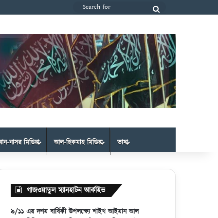
Search
for
আন-নাসর মিডিয়া
আল-হিকমাহ মিডিয়া
ভাষা
গাজওয়াতুল ম্যানহাটন আর্কাইভ
৯/১১ এর দশম বার্ষিকী উপলক্ষ্যে শাইখ আইমান আল