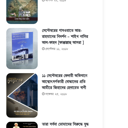
আগস্ট ২২, ২০১৮
সেপ্টেম্বরের গাযওয়াতে আর-
রাহমানের নিদর্শন – শাইখ নাসির
আল-ফাহদ [ফাক্কাল্লাহু আসরা ]
সেপ্টেম্বর ১১, ২০১৮
১১ সেপ্টেম্বরের ফেদায়ী অভিযানে
আত্মোৎসর্গকারী যোদ্ধাদের প্রতি
আমীরে জিহাদের হেদায়েত বাণী
নভেম্বর ২৫, ২০১৮
তারা সর্বদা তোমাদের বিরুদ্ধে যুদ্ধ