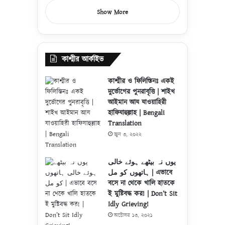
Show More
কাশ্মীর আর্কাইভ
কাশ্মীর ও ফিলিস্তিনঃ একই
দুর্ভোগের পুনরাবৃত্তি | শাইখ
আইমান আয যাওয়াহিরী
হাফিযাহুল্লাহ | Bengali
Translation
জুন ৩, ২০২২
یوں نہ بیٹھے ہوئے خالی
ہاتھوں کو مل | এভাবে
বসে না থেকে খালি হাতকে
ই মুষ্টিবদ্ধ কর! | Don’t Sit
Idly Grieving!
অক্টোবর ১৩, ২০২১