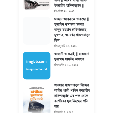
বার্তা || আমির গাজী খালিদ
ইবরাহীম হাফিযাহুল্লাহ ||
এপ্রিল ২৬, ২০২১
ময়দান আপনাকে ডাকছে! ||
মুজাহিদ কমান্ডার তালহা
আব্দুর রহমান হাফিযাহুল্লাহ
মুখপাত্র, আনসার গাজওয়াতুল
হিন্দ
জানুয়ারি ১৪, ২০২১
আজাদী ও লড়াই || মাওলানা
মুহাম্মাদ মাসউদ আযহার
সেপ্টেম্বর ২৬, ২০২০
আনসার গাজওয়াতুল হিন্দের
আমীর গাজী খালিদ ইবরাহীম
হাফিযাহুল্লাহ-এর পক্ষ থেকে
কাশ্মীরের মুজাহিদদের প্রতি
বার
জুলাই ৬, ২০২০