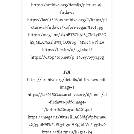
https://archive.org/details/picture-al-
firdaws
https://ia601508.us.archive.org/7/items/pi
cture-al-firdaws/kofori-sogan%201.jpg
https://mega.nz/#!4nBTSChA!S_CMLyIZ8G
hSJMEX75xshP93JCO3rog_lMSicNHYhLA
https://file.fm/u/zgkshdf2
https://6.top4top.net/p_1409y75yy1.jpg
PDF
https://archive.org/details/al-firdaws-pdf-
image-1
https://ia601503.us.archive.org/0/items/al
-firdaws-pdf-image-
1/kofori%20sogan%201.pdf
https://mega.nz/#!tnYXEACS!dgWpfwm86
cGJgpBH9FkFaPQyffgmHRpJbLVc2tgg3w0
https://file.fm/u/k2grz7k4