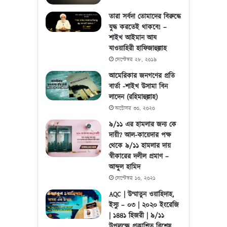
তারা সর্বদা তোমাদের বিরুদ্ধে
যুদ্ধ করতেই থাকবে! –
শাইখ আইমান আয
যাওয়াহিরী হাফিজাহুল্লাহ
সেপ্টেম্বর ২৮, ২০১৯
আমেরিকার জনগণের প্রতি
বার্তা -শাইখ উসামা বিন
লাদেন (রহিমাহুল্লাহ)
অক্টোবর ৩০, ২০২০
৯/১১ এর হামলার জন্য কে
দায়ী? আল-কায়েদার পক্ষ
থেকে ৯/১১ হামলার দায়
স্বীকারের দলীল প্রমাণ –
আব্দুল হামিদ
সেপ্টেম্বর ১০, ২০২১
AQC | উম্মাতুন ওয়াহিদাহ,
ইস্যু – ০৩ | ২০২০ ইংরেজি
| ১৪৪১ হিজরী | ৯/১১
উপলক্ষে প্রকাশিত বিশেষ