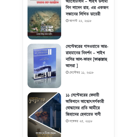
অ্যাবোটাবাদ – শাইখ উসামা
বিন লাদেন রাহ. এর একজন
সন্তানের লিখিত ডায়েরী
আগস্ট ২২, ২০১৮
সেপ্টেম্বরের গাযওয়াতে আর-
রাহমানের নিদর্শন – শাইখ
নাসির আল-ফাহদ [ফাক্কাল্লাহু
আসরা ]
সেপ্টেম্বর ১১, ২০১৮
১১ সেপ্টেম্বরের ফেদায়ী
অভিযানে আত্মোৎসর্গকারী
যোদ্ধাদের প্রতি আমীরে
জিহাদের হেদায়েত বাণী
নভেম্বর ২৫, ২০১৮