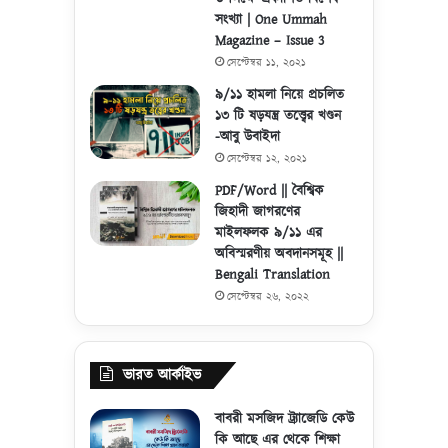
সংখ্যা | One Ummah
Magazine – Issue 3
সেপ্টেম্বর ১১, ২০২১
৯/১১ হামলা নিয়ে প্রচলিত
১৩ টি ষড়যন্ত্র তত্ত্বের খণ্ডন
-আবু উবাইদা
সেপ্টেম্বর ১২, ২০২১
PDF/Word || বৈশ্বিক
জিহাদী জাগরণের
মাইলফলক ৯/১১ এর
অবিস্মরণীয় অবদানসমূহ ||
Bengali Translation
সেপ্টেম্বর ২৬, ২০২২
ভারত আর্কাইভ
বাবরী মসজিদ ট্র্যাজেডি কেউ
কি আছে এর থেকে শিক্ষা