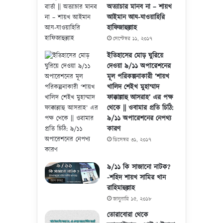
অত্যাচার মানব না – শায়খ
আইমান আয-যাওয়াহিরি
হাফিজাহুল্লাহ
সেপ্টেম্বর ১১, ২০১৭
ইতিহাসের মোড় ঘুরিয়ে
দেওয়া ৯/১১ অপারেশনের
মূল পরিকল্পনাকারী ‘শায়খ
খালিদ শেইখ মুহাম্মাদ
ফাক্কাল্লাহু আসরাহ’ এর পক্ষ
থেকে || ওবামার প্রতি চিঠি:
৯/১১ অপারেশনের নেপথ্য
কারণ
ডিসেম্বর ৩১, ২০১৭
৯/১১ কি সাজানো নাটক?
-শহিদ শায়খ সামির খান
রাহিমাহুল্লাহ
জানুয়ারি ১৫, ২০১৮
তোরাবোরা থেকে