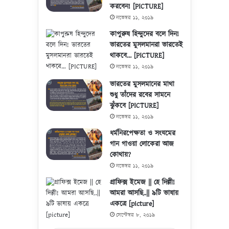
করবেন! [PICTURE]
নভেম্বর ১১, ২০১৯
কাপুরুষ হিন্দুদের বলে দিন!
ভারতের মুসলমানরা ভারতেই
থাকবে… [PICTURE]
নভেম্বর ১১, ২০১৯
ভারতের মুসলমানের মাথা
শুধু তাঁদের রবের সামনে
ঝুঁকবে [PICTURE]
নভেম্বর ১১, ২০১৯
ধর্মনিরপেক্ষতা ও সংযমের
গান গাওয়া লোকেরা আজ
কোথায়?
নভেম্বর ১১, ২০১৯
গ্রাফিক্স ইমেজ || হে দিল্লী!
আমরা আসছি..|| ৯টি ভাষায়
একত্রে [picture]
সেপ্টেম্বর ৮, ২০১৯