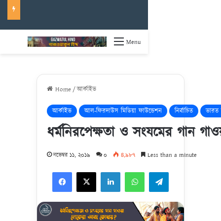
Menu
Home
/
আর্কাইভ
আর্কাইভ
আল-ফিরদাউস মিডিয়া ফাউন্ডেশন
নির্বাচিত
ভারত 
ধর্মনিরপেক্ষতা ও সংযমের গান গ
নভেম্বর ১১, ২০১৯
০
৪,৯৮৭
Less than a minute
Facebook
X
LinkedIn
WhatsApp
Telegram