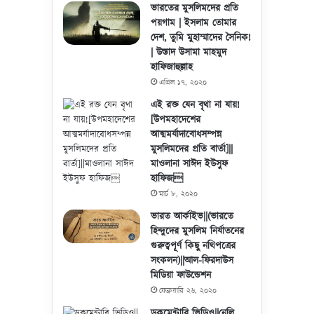
ভারতের মুসলিমদের প্রতি
পয়গাম | ইসলাম তোমার
দেশ, তুমি মুহাম্মাদের সৈনিক!
| উস্তাদ উসামা মাহমুদ
হাফিজাহুল্লাহ
এপ্রিল ১৭, ২০২০
এই রক্ত যেন বৃথা না যায়!
[উপমহাদেশের
আত্মমর্যাদাবোধসম্পন্ন
মুসলিমদের প্রতি বার্তা]||
মাওলানা সাঈদ ইউসুফ
হাফিজ
মার্চ ৮, ২০২০
ভারত আর্কাইভ||(ভারতে
হিন্দুদের মুসলিম নির্যাতনের
গুরুত্বপূর্ণ কিছু নথিপত্রের
সংকলন)||আল-ফিরদাউস
মিডিয়া ফাউন্ডেশন
ফেব্রুয়ারি ২৬, ২০২০
ডকুমেন্টারি ভিডিও||নেলি