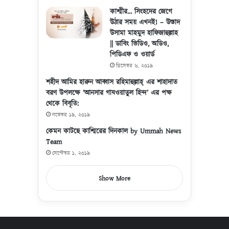
কাশ্মীর… সিংহদের জেগে
উঠার সময় এখনই! – উস্তাদ
উসামা মাহমুদ হাফিজাহুল্লাহ
|| ডাবিং ভিডিও, অডিও,
পিডিএফ ও ওয়ার্ড
ডিসেম্বর ৬, ২০১৯
শহীদ আমির হারুন আব্বাস রহিমাহুল্লাহ্ এর শাহাদাত
বরণ উপলক্ষে ‘আনসার গাযওয়াতুল হিন্দ’ এর পক্ষ
থেকে বিবৃতি:
নভেম্বর ১৯, ২০১৯
কেমন কাটছে কাশ্মিরের দিনকাল by Ummah News
Team
সেপ্টেম্বর ১, ২০১৯
Show More