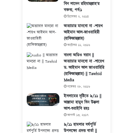
বিন লাদেন রহিমাহুল্লাহ’র
বক্তব্য, পর্ব:১
ডিসেম্বর ২, ২০১৪
অত্যাচার মানবো না -শায়খ
আইমান আল-জাওয়াহিরী
(হাফিজাহুল্লাহ)
অক্টোবর ১১, ২০১৬
বাংলা অডিও বয়ান ||
অত্যাচার মানবো না -শায়েখ
ড. আইমান আল জাওয়াহিরি
(হাফিজাহুল্লাহ) || Tawhid
Media
নভেম্বর ২৮, ২০১৬
ইসলামের দৃষ্টিতে ৯/১১ ||
আল্লামা হামুদ বিন উক্কলা
আশ-শুয়াইবি রহঃ
আগস্ট ১৩, ২০১৭
৯/১১ হামলার বর্ষপূর্তি
উপলক্ষ্যে প্রদত্ত বার্তা ||