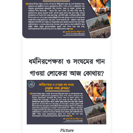
ধর্মনিরপেক্ষতা ও সংযমের গান
গাওয়া লোকেরা আজ কোথায়?
Picture