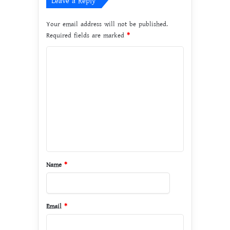
Leave a Reply
Your email address will not be published.
Required fields are marked
*
C
o
m
m
e
n
t
*
Name
*
Email
*