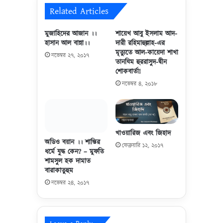
ন
তাঁ
Related Articles
কা
দে
হি
র
মুজাহিদের আজান ।।
শায়েখ আবু ইসলাম আদ-
নী
র
হাসান আল বান্না।।
দারী রহিমাহুল্লাহ-এর
-
বে
মৃত্যুতে আল-কায়েদা শাখা
নভেম্বর ২৭, ২০১৭
আ
র
তানযিম হুররাসুদ-দ্বীন
স
শোকবার্তা!
সা
মা
ম
নভেম্বর ৪, ২০১৮
বি
নে
ন
ঝুঁ
তে
ক
হু
বে
খাওয়ারিজ এবং জিহাদ
সা
[
অডিও বয়ান ।। শান্তির
ই
P
ফেব্রুয়ারি ১২, ২০১৭
ধর্মে যুদ্ধ কেন? – মুফতি
ন
I
শামসুল হক দামাত
C
বারাকাতুহুম
T
নভেম্বর ২৪, ২০১৭
U
R
E
]