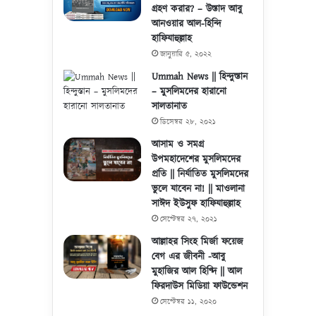
গ্রহণ করার? – উস্তাদ আবু
আনওয়ার আল-হিন্দি
হাফিযাহুল্লাহ
জানুয়ারি ৫, ২০২২
Ummah News || হিন্দুস্তান
– মুসলিমদের হারানো
সালতানাত
ডিসেম্বর ২৮, ২০২১
আসাম ও সমগ্র
উপমহাদেশের মুসলিমদের
প্রতি || নির্যাতিত মুসলিমদের
ভুলে যাবেন না! || মাওলানা
সাঈদ ইউসুফ হাফিযাহুল্লাহ
সেপ্টেম্বর ২৭, ২০২১
আল্লাহর সিংহ মির্জা ফয়েজ
বেগ এর জীবনী -আবু
মুহাজির আল হিণ্দি || আল
ফিরদাউস মিডিয়া ফাউন্ডেশন
সেপ্টেম্বর ১১, ২০২০