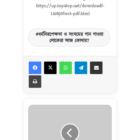
https://up.top4top.net/downloadf-
1408j0fws5-pdf.html
ধর্মনিরপেক্ষতা ও সংযমের গান গাওয়া
লোকেরা আজ কোথায়?
Facebook
X
WhatsApp
Telegram
Share via Email
Print
হি
জ
র
তে
র