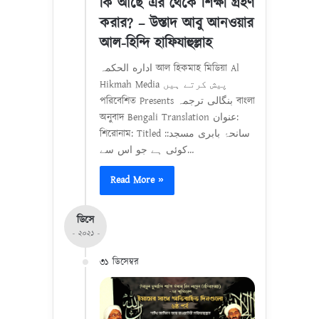
কি আছে এর থেকে শিক্ষা গ্রহণ
করার? – উস্তাদ আবু আনওয়ার
আল-হিন্দি হাফিযাহুল্লাহ
اداره الحکمہ আল হিকমাহ মিডিয়া Al
Hikmah Media پیش کرتے ہیں
পরিবেশিত Presents بنگالی ترجمہ বাংলা
অনুবাদ Bengali Translation عنوان:
শিরোনাম: Titled :سانحۂ بابری مسجد:
کوئی ہے جو اس سے…
Read More »
ডিসে
- ২০২১ -
৩১ ডিসেম্বর