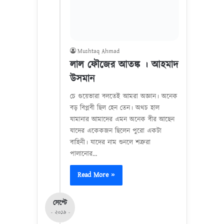
Mushtaq Ahmad
লাল ফৌজের আতঙ্ক । আহমাদ
উসমান
চে গুয়েভারা বলতেই আমরা অজ্ঞান। অনেক
বড় বিপ্লবী ছিল হেন তেন। অথচ হাল
যামানার আমাদের এমন অনেক বীর আছেন
যাদের একেকজন ছিলেন পুরো একটা
বাহিনী। যাদের নাম শুনলে শত্রুরা
পালানোর…
Read More »
সেপ্টে
- ২০১৯ -