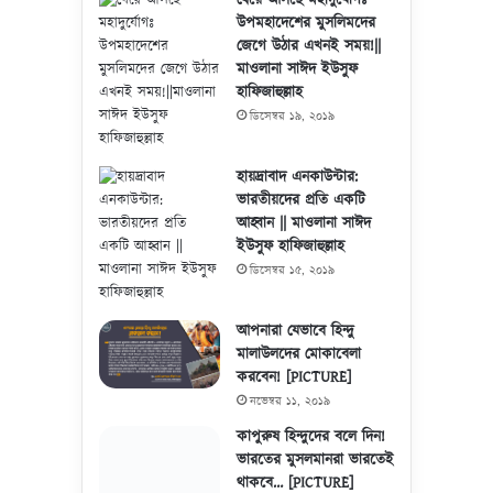
ধেয়ে আসছে মহাদুর্যোগঃ
উপমহাদেশের মুসলিমদের
জেগে উঠার এখনই সময়!||
মাওলানা সাঈদ ইউসুফ
হাফিজাহুল্লাহ
ডিসেম্বর ১৯, ২০১৯
হায়দ্রাবাদ এনকাউন্টার:
ভারতীয়দের প্রতি একটি
আহ্বান || মাওলানা সাঈদ
ইউসুফ হাফিজাহুল্লাহ
ডিসেম্বর ১৫, ২০১৯
আপনারা যেভাবে হিন্দু
মালাউলদের মোকাবেলা
করবেন! [PICTURE]
নভেম্বর ১১, ২০১৯
কাপুরুষ হিন্দুদের বলে দিন!
ভারতের মুসলমানরা ভারতেই
থাকবে… [PICTURE]