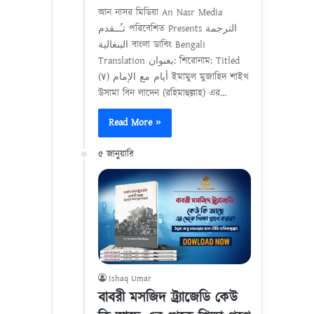
আন নাসর মিডিয়া An Nasr Media
تـُــقدم পরিবেশিত Presents الترجمة
البنغالية বাংলা ডাবিং Bengali
Translation بعنوان: শিরোনাম: Titled
أيام مع الإمام (٧) ইমামুল মুজাহিদ শাইখ
উসামা বিন লাদেন (রহিমাহুল্লাহ) এর…
Read More »
৫ জানুয়ারি
Ishaq Umar
বাবরী মসজিদ ট্র্যাজেডি কেউ