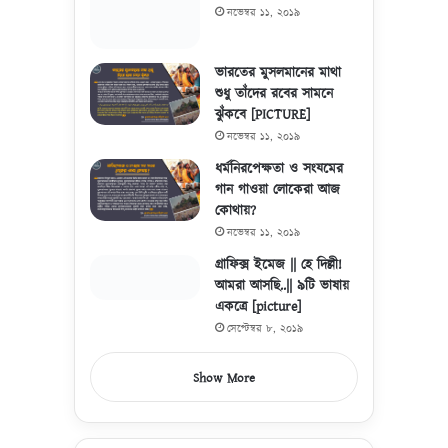
নভেম্বর ১১, ২০১৯
ভারতের মুসলমানের মাথা
শুধু তাঁদের রবের সামনে
ঝুঁকবে [PICTURE]
নভেম্বর ১১, ২০১৯
ধর্মনিরপেক্ষতা ও সংযমের
গান গাওয়া লোকেরা আজ
কোথায়?
নভেম্বর ১১, ২০১৯
গ্রাফিক্স ইমেজ || হে দিল্লী!
আমরা আসছি..|| ৯টি ভাষায়
একত্রে [picture]
সেপ্টেম্বর ৮, ২০১৯
Show More