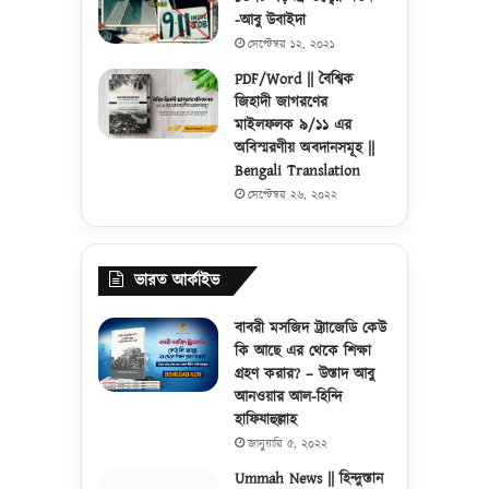
-আবু উবাইদা
সেপ্টেম্বর ১২, ২০২১
PDF/Word || বৈশ্বিক
জিহাদী জাগরণের
মাইলফলক ৯/১১ এর
অবিস্মরণীয় অবদানসমূহ ||
Bengali Translation
সেপ্টেম্বর ২৬, ২০২২
ভারত আর্কাইভ
বাবরী মসজিদ ট্র্যাজেডি কেউ
কি আছে এর থেকে শিক্ষা
গ্রহণ করার? – উস্তাদ আবু
আনওয়ার আল-হিন্দি
হাফিযাহুল্লাহ
জানুয়ারি ৫, ২০২২
Ummah News || হিন্দুস্তান