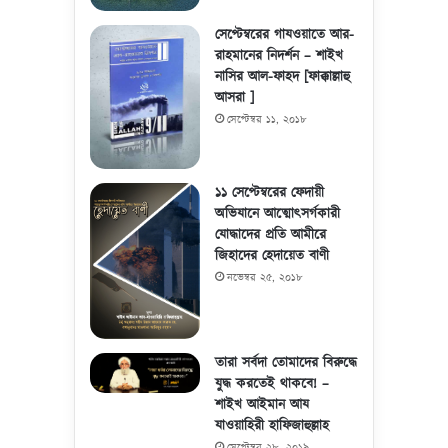
সেপ্টেম্বরের গাযওয়াতে আর-
রাহমানের নিদর্শন – শাইখ
নাসির আল-ফাহদ [ফাক্কাল্লাহু
আসরা ]
সেপ্টেম্বর ১১, ২০১৮
১১ সেপ্টেম্বরের ফেদায়ী
অভিযানে আত্মোৎসর্গকারী
যোদ্ধাদের প্রতি আমীরে
জিহাদের হেদায়েত বাণী
নভেম্বর ২৫, ২০১৮
তারা সর্বদা তোমাদের বিরুদ্ধে
যুদ্ধ করতেই থাকবে! –
শাইখ আইমান আয
যাওয়াহিরী হাফিজাহুল্লাহ
সেপ্টেম্বর ২৮, ২০১৯