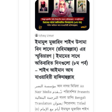
Ishaq Umar
ইমামুল মুজাহিদ শাইখ উসামা
বিন লাদেন (রহিমাহুল্লাহ) এর
স্মৃতিচারণ | ইমামের সাথে
অতিবাহিত দিনগুলো (৮ম পর্ব)
– শাইখ আইমান আয
যাওয়াহিরী হাফিযাহুল্লাহ
مؤسسة النصر আন নাসর মিডিয়া An
Nasr Media تـُــقدم পরিবেশিত Presents
الترجمة البنغالية বাংলা ডাবিং Bengali
Translation بعنوان: শিরোনাম: Titled
أيام مع الإمام (٨) ইমামুল মুজাহিদ শাইখ