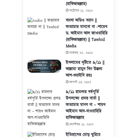
(হাফিজাহুল্লাহ)
অক্টোবর ১১, ২০১৬
বাংলা অডিও বয়ান ||
অত্যাচার মানবো না -শায়েখ
ড. আইমান আল জাওয়াহিরি
(হাফিজাহুল্লাহ) || Tawhid
Media
নভেম্বর ২৮, ২০১৬
ইসলামের দৃষ্টিতে ৯/১১ ||
আল্লামা হামুদ বিন উক্কলা
আশ-শুয়াইবি রহঃ
আগস্ট ১৩, ২০১৭
৯/১১ হামলার বর্ষপূর্তি
উপলক্ষ্যে প্রদত্ত বার্তা ||
অত্যাচার মানব না – শায়খ
আইমান আয-যাওয়াহিরি
হাফিজাহুল্লাহ
সেপ্টেম্বর ১১, ২০১৭
ইতিহাসের মোড় ঘুরিয়ে