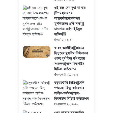
এই রক্ত যেন বৃথা না যায়!
[উপমহাদেশের
আত্মমর্যাদাবোধসম্পন্ন
মুসলিমদের প্রতি বার্তা]||
মাওলানা সাঈদ ইউসুফ
হাফিজ
মার্চ ৮, ২০২০
ভারত আর্কাইভ||(ভারতে
হিন্দুদের মুসলিম নির্যাতনের
গুরুত্বপূর্ণ কিছু নথিপত্রের
সংকলন)||আল-ফিরদাউস
মিডিয়া ফাউন্ডেশন
ফেব্রুয়ারি ২৬, ২০২০
ডকুমেন্টারি ভিডিও||নেলি
গণহত্যা: হিন্দু বর্ববরতার
অতীত-বর্তমান||আল-
ফিরদাউস মিডিয়া ফাউন্ডেশন
ফেব্রুয়ারি ২৬, ২০২০