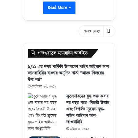
Read More »
Next page
গাজওয়াতুল ম্যানহাটন আর্কাইভ
৯/১১ এর দশম বার্ষিকী উপলক্ষ্যে শাইখ আইমান আল
জাওয়াহিরির বাংলায় অনূদিত বার্তা “আসন্ন বিজয়ের
ঊষা লগ্ন”
সেপ্টেম্বর ৩০, ২০১১
ক্রুসেডারদের যুদ্ধ শুরু করার
নয় বছর পরে- বিজয়ী উম্মাহ
এবং বিপর্যস্ত ক্রুসেড যুদ্ধ-
শাইখ আইমান আল-
জাওয়াহিরি
এপ্রিল ৬, ২০১২