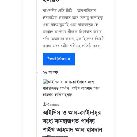
ইমারাত
বাগদাদীর প্রতি চিঠি – আফগানিস্তান
ইসলামিক ইমারাত আস-সালামু আলাইকু
ওআ রাহমাতুল্লাহি ওআ বারাকাতুহু হে
আল্লাহ! আপনার দ্বীনকে হিফাযাত করার
শক্তি আমাদের করুন, মুজাহিদদের বিজয়ী
করুন এবং যমীন শরীয়াহ প্রতিষ্ঠা করে…
Read More »
২৭ আগস্ট
Gaznawi
আইসিস ও আল-ক্বা’ইদাহ্‌র
মধ্যে মানহাজগত পার্থক্য-
শাইখ আহমাদ আল হামদান