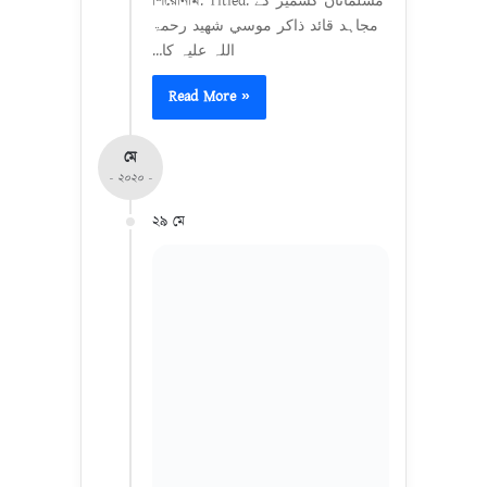
শিরোনাম: Titled: ‫مسلمانان کشمير کے
مجاہد قائد ذاکر موسي شھيد رحمۃ
اللہ عليہ کا…
Read More »
মে
- ২০২০ -
২৯ মে