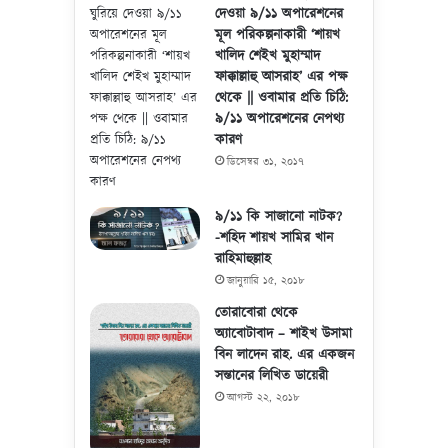
দেওয়া ৯/১১ অপারেশনের
মূল পরিকল্পনাকারী ‘শায়খ
খালিদ শেইখ মুহাম্মাদ
ফাক্কাল্লাহু আসরাহ’ এর পক্ষ
থেকে || ওবামার প্রতি চিঠি:
৯/১১ অপারেশনের নেপথ্য
কারণ
ডিসেম্বর ৩১, ২০১৭
৯/১১ কি সাজানো নাটক?
-শহিদ শায়খ সামির খান
রাহিমাহুল্লাহ
জানুয়ারি ১৫, ২০১৮
তোরাবোরা থেকে
অ্যাবোটাবাদ – শাইখ উসামা
বিন লাদেন রাহ. এর একজন
সন্তানের লিখিত ডায়েরী
আগস্ট ২২, ২০১৮