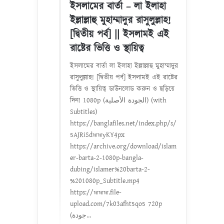
ইসলামের বার্তা – লা ইলাহা
ইল্লাল্লাহু মুহাম্মাদুর রাসুলুল্লাহ!
[দ্বিতীয় পর্ব] || ইসলামই এই
রাষ্টের ভিত্তি ও স্থায়িত্ব
ইসলামের বার্তা লা ইলাহা ইল্লাল্লাহু মুহাম্মাদুর
রাসুলুল্লাহ! [দ্বিতীয় পর্ব] ইসলামই এই রাষ্টের
ভিত্তি ও স্থায়িত্ব ডাউনলোড করুন ও ছড়িয়ে
দিন! 1080p (الجودة الأصلية) (with
Subtitles)
https://banglafiles.net/index.php/s/
5AJRiSdwwyKY4px
https://archive.org/download/islam
er-barta-2-1080p-bangla-
dubing/islamer%20barta-2-
%201080p_Subtitle.mp4
https://www.file-
upload.com/7k03afht5qo5 720p
(جودة…