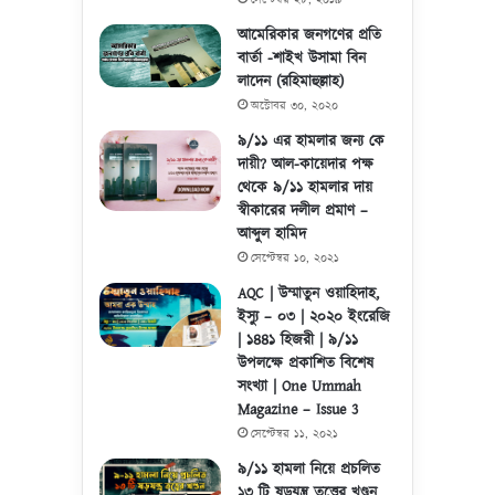
আমেরিকার জনগণের প্রতি
বার্তা -শাইখ উসামা বিন
লাদেন (রহিমাহুল্লাহ)
অক্টোবর ৩০, ২০২০
৯/১১ এর হামলার জন্য কে
দায়ী? আল-কায়েদার পক্ষ
থেকে ৯/১১ হামলার দায়
স্বীকারের দলীল প্রমাণ –
আব্দুল হামিদ
সেপ্টেম্বর ১০, ২০২১
AQC | উম্মাতুন ওয়াহিদাহ,
ইস্যু – ০৩ | ২০২০ ইংরেজি
| ১৪৪১ হিজরী | ৯/১১
উপলক্ষে প্রকাশিত বিশেষ
সংখ্যা | One Ummah
Magazine – Issue 3
সেপ্টেম্বর ১১, ২০২১
৯/১১ হামলা নিয়ে প্রচলিত
১৩ টি ষড়যন্ত্র তত্ত্বের খণ্ডন