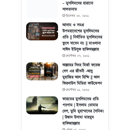
– মুসলিমদের হারানো
সালতানাত
ডিসেম্বর ২৮, ২০২১
আসাম ও সমগ্র
উপমহাদেশের মুসলিমদের
প্রতি || নির্যাতিত মুসলিমদের
ভুলে যাবেন না! || মাওলানা
সাঈদ ইউসুফ হাফিযাহুল্লাহ
সেপ্টেম্বর ২৭, ২০২১
আল্লাহর সিংহ মির্জা ফয়েজ
বেগ এর জীবনী -আবু
মুহাজির আল হিণ্দি || আল
ফিরদাউস মিডিয়া ফাউন্ডেশন
সেপ্টেম্বর ১১, ২০২০
ভারতের মুসলিমদের প্রতি
পয়গাম | ইসলাম তোমার
দেশ, তুমি মুহাম্মাদের সৈনিক!
| উস্তাদ উসামা মাহমুদ
হাফিজাহুল্লাহ
এপ্রিল ১৭, ২০২০