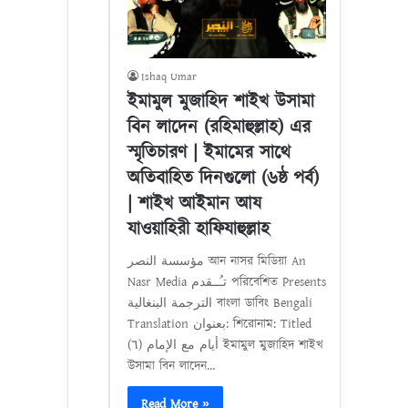
Ishaq Umar
ইমামুল মুজাহিদ শাইখ উসামা
বিন লাদেন (রহিমাহুল্লাহ) এর
স্মৃতিচারণ | ইমামের সাথে
অতিবাহিত দিনগুলো (৬ষ্ঠ পর্ব)
| শাইখ আইমান আয
যাওয়াহিরী হাফিযাহুল্লাহ
مؤسسة النصر আন নাসর মিডিয়া An
Nasr Media تـُــقدم পরিবেশিত Presents
الترجمة البنغالية বাংলা ডাবিং Bengali
Translation بعنوان: শিরোনাম: Titled
أيام مع الإمام (٦) ইমামুল মুজাহিদ শাইখ
উসামা বিন লাদেন…
Read More »