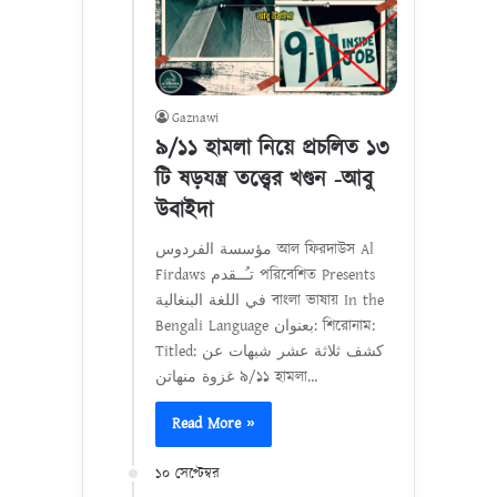
Gaznawi
৯/১১ হামলা নিয়ে প্রচলিত ১৩
টি ষড়যন্ত্র তত্ত্বের খণ্ডন -আবু
উবাইদা
مؤسسة الفردوس আল ফিরদাউস Al
Firdaws تـُــقدم পরিবেশিত Presents
في اللغة البنغالية বাংলা ভাষায় In the
Bengali Language بعنوان: শিরোনাম:
Titled: كشف ثلاثة عشر شبهات عن
غزوة منهاتن ৯/১১ হামলা…
Read More »
১০ সেপ্টেম্বর