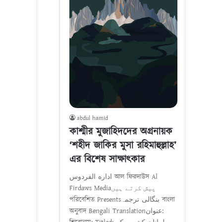
abdul hamid
কাশ্মীর মুজাহিদদের অগ্রনায়ক
‘শহীদ জাকির মুসা রহিমাহুল্লাহ’
এর বিশেষ সাক্ষাৎকার
اداره الفردوس আল ফিরদাউস Al
Firdaws Mediaپیش کرتے ہیں
পরিবেশিত Presentsبنگالی ترجمہ বাংলা
অনুবাদ Bengali Translationعنوان: