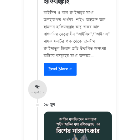
হাফিযাহুল্লাহ
আইসিস ও আল-ক্বা’ইদাহ্‌র মধ্যে
মানহাজগত পার্থক্য- শাইখ আহমাদ আল
হামদান হাফিযাহুল্লাহ আবু বাকর আল
বাগদাদির নেতৃত্বাধীন “আইসিস”/”আইএস”
নামক দলটির পক্ষ থেকে তানযীম
ক্বা’ইদাতুল জিহাদ প্রতি উত্থাপিত অসংখ্যা
অভিযোগসমূহের মধ্যে অন্যতম…
Read More »
জুন
- ২০২০ -
২৮ জুন