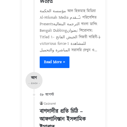
Word
مؤسسة الحكمة আল হিকমাহ মিডিয়া
Al-Hikmah Media تـُــقدم পরিবেশিত
Presentsالترجمة البنغالية বাংলা ডাবিং
Bengali Dubbingبعنوان: শিরোনাম:
Titled الجيش الفاتح -١ বিজয়ী বাহিনী-১
victorious force-1 للمشاهدة
المباشرة والتحميل সরাসরি দেখুন ও…
Read More »
আগ
- ২০২০ -
২৮ আগস্ট
Gaznawi
বাগদাদীর প্রতি চিঠি –
আফগানিস্তান ইসলামিক