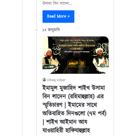
উসামা বিন লাদেন…
Read More »
১২ জানুয়ারি
Ishaq Umar
ইমামুল মুজাহিদ শাইখ উসামা
বিন লাদেন (রহিমাহুল্লাহ) এর
স্মৃতিচারণ | ইমামের সাথে
অতিবাহিত দিনগুলো (৭ম পর্ব)
| শাইখ আইমান আয
যাওয়াহিরী হাফিযাহুল্লাহ