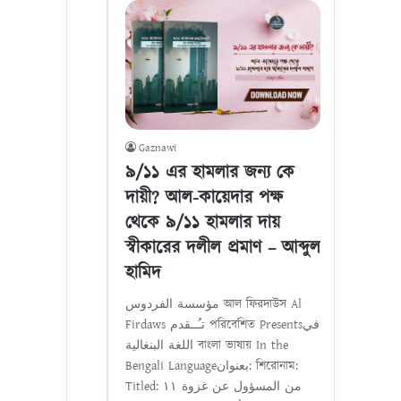
Gaznawi
৯/১১ এর হামলার জন্য কে
দায়ী? আল-কায়েদার পক্ষ
থেকে ৯/১১ হামলার দায়
স্বীকারের দলীল প্রমাণ – আব্দুল
হামিদ
مؤسسة الفردوس আল ফিরদাউস Al
Firdaws تـُــقدم পরিবেশিত Presentsفي
اللغة البنغالية বাংলা ভাষায় In the
Bengali Languageبعنوان: শিরোনাম:
Titled: من المسؤول عن غزوة ١١