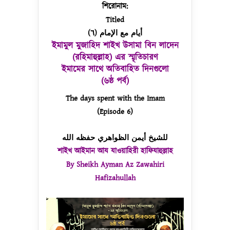
শিরোনাম:
Titled
أيام مع الإمام (٦)
ইমামুল মুজাহিদ শাইখ উসামা বিন লাদেন
(রহিমাহুল্লাহ) এর স্মৃতিচারণ
ইমামের সাথে অতিবাহিত দিনগুলো
(৬ষ্ঠ পর্ব)
The days spent with the Imam
(Episode 6)
للشيخ أيمن الظواهري حفظه الله
শাইখ আইমান আয যাওয়াহিরী হাফিযাহুল্লাহ
By Sheikh Ayman Az Zawahiri
Hafizahullah