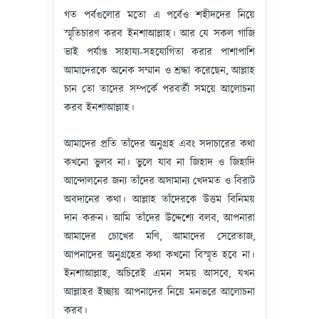
গত পর্বগুলোর মতো এ পর্বেও শহীদদের নিয়ে
স্মৃতিচারণ করব ইনশাআল্লাহ। আর যে সকল গাজি
ভাই পর্যাপ্ত সাহায্য-সহযোগিতা করার পাশাপাশি
আমাদেরকে অনেক সম্মান ও শ্রদ্ধা করেছেন, আল্লাহ
চান তো তাদের সম্পর্কে পরবর্তী সময়ে আলোচনা
করব ইনশাআল্লাহ।
আমাদের প্রতি তাঁদের অনুগ্রহ এবং সদাচারের কথা
কখনো ভুলব না। ভুলে যাব না জিহাদ ও জিহাদি
আন্দোলনের জন্য তাঁদের অসামান্য খেদমত ও বিরাট
অবদানের কথা। আল্লাহ তাঁদেরকে উত্তম বিনিময়
দান করুন। আমি তাঁদের উদ্দেশ্যে বলব, আপনারা
আমাদের চোখের মণি, আমাদের সেরেতাজ,
আপনাদের অনুগ্রহের কথা কখনো বিস্মৃত হবে না।
ইনশাআল্লাহ, অচিরেই এমন সময় আসবে, যখন
আল্লাহর ইচ্ছায় আপনাদের নিয়ে মনভরে আলোচনা
করব।