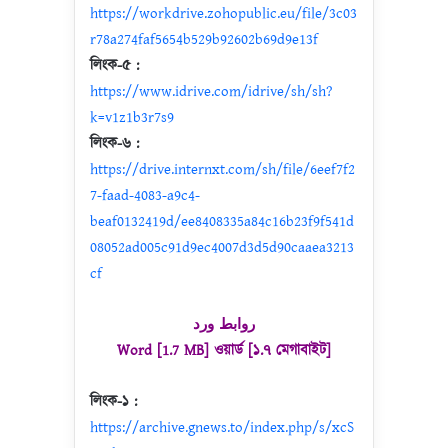
https://workdrive.zohopublic.eu/file/3c03
r78a274faf5654b529b92602b69d9e13f
লিংক-৫ :
https://www.idrive.com/idrive/sh/sh?
k=v1z1b3r7s9
লিংক-৬ :
https://drive.internxt.com/sh/file/6eef7f2
7-faad-4083-a9c4-
beaf0132419d/ee8408335a84c16b23f9f541d
08052ad005c91d9ec4007d3d5d90caaea3213
cf
روابط ورد
Word [1.7 MB] ওয়ার্ড [১.৭ মেগাবাইট]
লিংক-১ :
https://archive.gnews.to/index.php/s/xcS