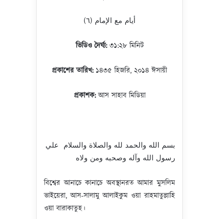
أيام مع الإمام (٦)
ভিডিও
দৈর্ঘ্য
:
৩১:২৮ মিনিট
প্রকাশের
তারিখ
:
১৪৩৫ হিজরি, ২০১৪ ঈসায়ী
প্রকাশক
:
আস সাহাব মিডিয়া
بسم الله والحمد لله والصلاة والسلام علي
رسول الله وآله وصحبه ومن ولاه
বিশ্বের আনাচে কানাচে অবস্থানরত আমার মুসলিম
ভাইয়েরা, আস-সালামু আলাইকুম ওয়া রাহমাতুল্লাহি
ওয়া বারাকাতুহ।