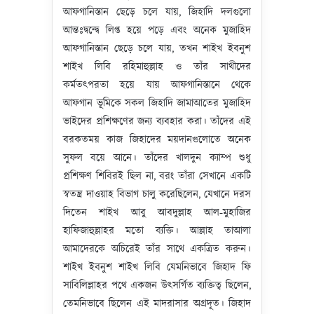
আফগানিস্তান ছেড়ে চলে যায়, জিহাদি দলগুলো
আন্তঃদ্বন্দ্বে লিপ্ত হয়ে পড়ে এবং অনেক মুজাহিদ
আফগানিস্তান ছেড়ে চলে যায়, তখন শাইখ ইবনুশ
শাইখ লিবি রহিমাহুল্লাহ ও তাঁর সাথীদের
কর্মতৎপরতা হয়ে যায় আফগানিস্তানে থেকে
আফগান ভূমিকে সকল জিহাদি জামাআতের মুজাহিদ
ভাইদের প্রশিক্ষণের জন্য ব্যবহার করা। তাঁদের এই
বরকতময় কাজ জিহাদের ময়দানগুলোতে অনেক
সুফল বয়ে আনে। তাঁদের খালদুন ক্যাম্প শুধু
প্রশিক্ষণ শিবিরই ছিল না, বরং তাঁরা সেখানে একটি
স্বতন্ত্র দাওয়াহ বিভাগ চালু করেছিলেন, যেখানে দরস
দিতেন শাইখ আবু আবদুল্লাহ আল-মুহাজির
হাফিজাহুল্লাহর মতো ব্যক্তি। আল্লাহ তাআলা
আমাদেরকে অচিরেই তাঁর সাথে একত্রিত করুন।
শাইখ ইবনুশ শাইখ লিবি যেমনিভাবে জিহাদ ফি
সাবিলিল্লাহর পথে একজন উৎসর্গিত ব্যক্তিত্ব ছিলেন,
তেমনিভাবে ছিলেন এই মাদরাসার অগ্রদূত। জিহাদ