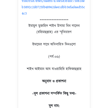
938cb5d789e5/8a8f0747ee5d3b40c730618e
b3892c2d0725f048962de61dbb36fad4ed55c
4c3
=================
ইমামুল মুজাহিদ শাইখ উসামা বিন লাদেন
(রহিমাহুল্লাহ) এর স্মৃতিচারণ
ইমামের সাথে অতিবাহিত দিনগুলো
(পর্ব-০৬)
শাইখ আইমান আয যাওয়াহিরি হাফিজাহুল্লাহ
অনুবাদ ও প্রকাশনা
–
মূল
প্রকাশনা
সম্পর্কিত
কিছু
তথ্য
–
মূল
নাম
: