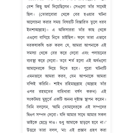
বেশ কিছু অর্থ দিয়েছিলেন। সেগুলো তাঁর সাথেই
ছিল। (তোরাবোরা থেকে বের হওয়ার ঘটনা
আলোচনা করার সময় বিষয়টি বিস্তারিত তুলে ধরব
ইনশাআল্লাহ)। এ অফিসাররা তাঁর কাছ থেকে
এগুলো বাগিয়ে নিতে চাইছিল। ফলে তারা এভাবে
দরকষাকষি শুরু করল যে, আমরা আপনাকে এই
সমস্যা থেকে বের করে দেবো এবং পলায়নের
ব্যবস্থা করে দেবো। তবে শর্ত হলো এই অর্থগুলো
আমাদেরকে দিয়ে দিতে হবে। পুরো ঘটনাটি
এমনভাবে আমরা করব, যেন আপনাকে আমরা
বন্দিই করিনি। শাইখ রহিমাহুল্লাহ (আল্লাহ তাঁর
ওপর রহমতের বারিধারা বর্ষণ করুন) এই
সংকটময় মুহূর্তে একটি অনন্য দৃষ্টান্ত স্থাপন করেন।
তিনি বললেন, ‘আমি তোমাদেরকে এই সম্পদের
দ্বিগুণ সম্পদ দেবো। যদি আমার সাথে আমার সকল
ভাইকে ছেড়ে দাও। শুধু আমাকে ছাড়লে হবে না।’
উত্তরে তারা বলল, ‘না! এই প্রস্তাব গ্রহণ করা