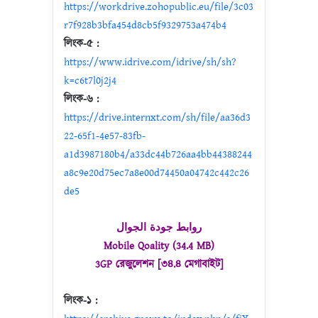
https://workdrive.zohopublic.eu/file/3c03
r7f928b3bfa454d8cb5f9329753a474b4
লিংক-৫ :
https://www.idrive.com/idrive/sh/sh?
k=c6t7l0j2j4
লিংক-৬ :
https://drive.internxt.com/sh/file/aa36d3
22-65f1-4e57-83fb-
a1d3987180b4/a33dc44b726aa4bb44388244
a8c9e20d75ec7a8e00d74450a04742c442c26
de5
روابط جودة الجوال
Mobile Qoality (34.4 MB)
3GP রেজুলেশন [৩৪.৪ মেগাবাইট]
লিংক-১ :