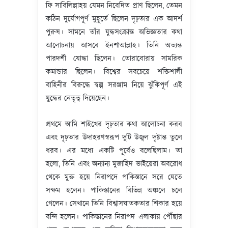
ফি সাবিলিল্লাহয় যেমন নিবেদিত প্রাণ ছিলেন, তেমন
কঠিন দুর্যোগপূর্ণ মুহূর্তে ছিলেন দৃঢ়তার এক আদর্শ
পুরুষ। সামনে তাঁর যুদ্ধসংক্রান্ত অভিজ্ঞতার কথা
আলোচনায় আসবে ইনশাআল্লাহ। তিনি অত্যন্ত
পারদর্শী যোদ্ধা ছিলেন। তোরাবোরায় সামরিক
কমান্ডার ছিলেন। বিশ্বের সবচেয়ে শক্তিশালী
বাহিনীর বিরুদ্ধে স্বল্প সরঞ্জাম নিয়ে ঝুঁকিপূর্ণ এই
যুদ্ধের নেতৃত্ব দিয়েছেন।
প্রথমে আমি শাইখের দৃঢ়তার কথা আলোচনা করব
এবং দৃঢ়তার উদাহরণস্বরূপ দুটি উজ্বল দৃষ্টান্ত তুলে
ধরব। এর মধ্যে একটি পূর্বেও বলেছিলাম। তা
হলো, তিনি এবং অন্যান্য মুজাহিদ ভাইয়েরা অবরোধ
থেকে মুক্ত হয়ে নিরাপদে পাকিস্তানে সরে যেতে
সক্ষম হলেন। পাকিস্তানের বিভিন্ন অঞ্চলে চলে
গেলেন। সেখানে তিনি বিশ্বাসঘাতকতার শিকার হয়ে
বন্দি হলেন। পাকিস্তানের নিরাপদ এলাকায় পৌঁছার