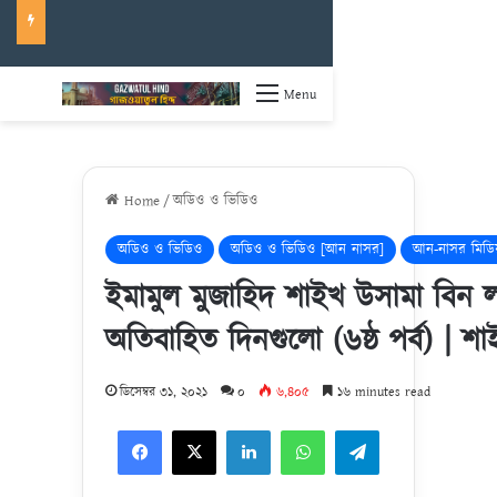
Menu
Home
/
অডিও ও ভিডিও
অডিও ও ভিডিও
অডিও ও ভিডিও [আন নাসর]
আন-নাসর মিডি
ইমামুল মুজাহিদ শাইখ উসামা বিন লা
অতিবাহিত দিনগুলো (৬ষ্ঠ পর্ব) | শ
ডিসেম্বর ৩১, ২০২১
০
৬,৪০৫
১৬ minutes read
Facebook
X
LinkedIn
WhatsApp
Telegram