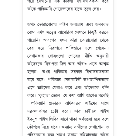
পরে সেখানের এক কবিলা বিশ্বাসঘাতকতা করে
তাঁকে পাকিস্তানি গোয়েন্দাদের হাতে তুলে দেয়।
অথচ তোরাবোরায় কঠিন অবরোধ এবং অনবরত
বোমা বর্ষণ সত্ত্বেও আমেরিকা সেখানে কিছুই করতে
পারেনি। অতঃপর যখন তাঁরা তোরাবোরা থেকে
বের হয়ে নিরাপদে পাকিস্তানে চলে গেলেন।
সেখানকার গোত্রগুলো গোত্রের নীতি অনুযায়ী
তাঁদেরকে নিরাপত্তা দিল আর তাঁরাও এতে আশ্বস্ত
হলেন। তখন পাকিস্তান সরকার বিশ্বাসঘাতকতা
করে বসে। পাকিস্তান সেনাবাহিনী অপ্রত্যাশিতভাবে
এসে ভাইদের ঘেরাও করে এবং তাঁদেরকে বন্দি
করে। ‘কুহাত’ জেলে—যে কথা আমি আগেও বলেছি
—পাকিস্তানি প্রতারক অফিসাররা শাইখের সাথে
দরকষাকষির চেষ্টা করে। তারা চাইছিল শাইখ
ইবনুশ শাইখ লিবির সাথে থাকা অর্থগুলো ছলে বলে
কৌশলে নিয়ে যাবে। অন্যান্য সাথীদের দেখাশোনা ও
পরিচালনার জন্য শাইখ উসামা রহিমাহুল্লাহ তাঁকে