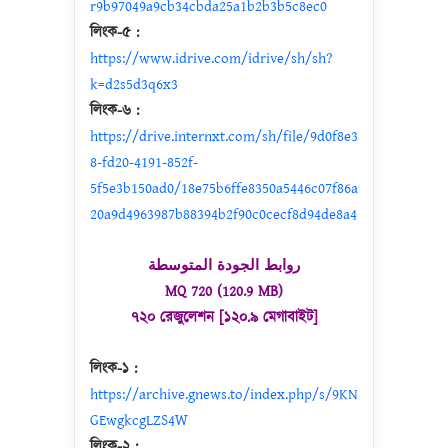
r9b97049a9cb34cbda25a1b2b3b5c8ec0
লিংক-৫ :
https://www.idrive.com/idrive/sh/sh?
k=d2s5d3q6x3
লিংক-৬ :
https://drive.internxt.com/sh/file/9d0f8e3
8-fd20-4191-852f-
5f5e3b150ad0/18e75b6ffe8350a5446c07f86a
20a9d4963987b88394b2f90c0cecf8d94de8a4
روابط الجودة المتوسطة
MQ 720 (120.9 MB)
৭২০ রেজুলেশন [১২০.৯ মেগাবাইট]
লিংক-১ :
https://archive.gnews.to/index.php/s/9KN
GEwgkcgLZS4W
লিংক-২ :