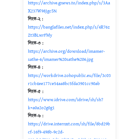
https://archive.gnews.to/index.php/s/3Aa
X237W98JgcSN
লিংক-২ :
https://banglafiles.net/index.php/s/4R76z
Zt3BLwrFMy
লিংক-৩ :
https://archive.org/download/imamer-
sathe-6/imamer%20sathe%206.jpg
লিংক-৪ :
https://workdrive.zohopublic.eu/file/3c03
r1cb4ee177ce54aa8bc5fda3901cc90ab
লিংক-৫ :
https://www.idrive.com/idrive/sh/sh?
k=a0a2o2g0g1
লিংক-৬ :
https://drive.internxt.com/sh/file/8bd29b
cf-16f9-498b-9c2d-