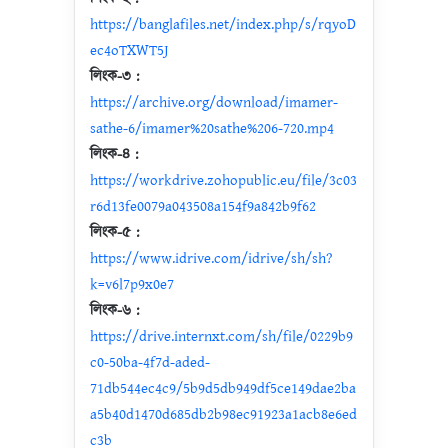
https://banglafiles.net/index.php/s/rqyoD
ec4oTXWT5J
লিংক-৩ :
https://archive.org/download/imamer-
sathe-6/imamer%20sathe%206-720.mp4
লিংক-৪ :
https://workdrive.zohopublic.eu/file/3c03
r6d13fe0079a043508a154f9a842b9f62
লিংক-৫ :
https://www.idrive.com/idrive/sh/sh?
k=v6l7p9x0e7
লিংক-৬ :
https://drive.internxt.com/sh/file/0229b9
c0-50ba-4f7d-aded-
71db544ec4c9/5b9d5db949df5ce149dae2ba
a5b40d1470d685db2b98ec91923a1acb8e6ed
c3b