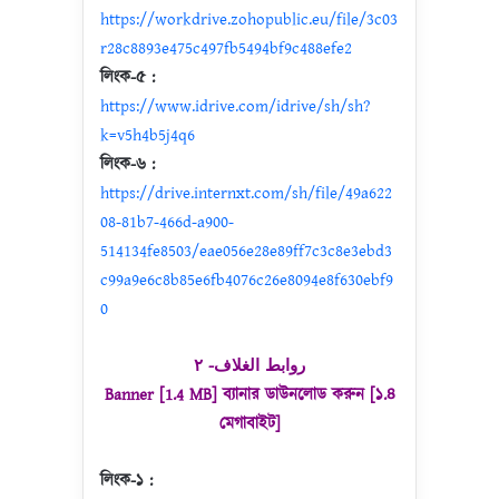
https://workdrive.zohopublic.eu/file/3c03
r28c8893e475c497fb5494bf9c488efe2
লিংক-৫ :
https://www.idrive.com/idrive/sh/sh?
k=v5h4b5j4q6
লিংক-৬ :
https://drive.internxt.com/sh/file/49a622
08-81b7-466d-a900-
514134fe8503/eae056e28e89ff7c3c8e3ebd3
c99a9e6c8b85e6fb4076c26e8094e8f630ebf9
0
روابط الغلاف- ٢
Banner [1.4 MB] ব্যানার ডাউনলোড করুন [১.৪
মেগাবাইট]
লিংক-১ :