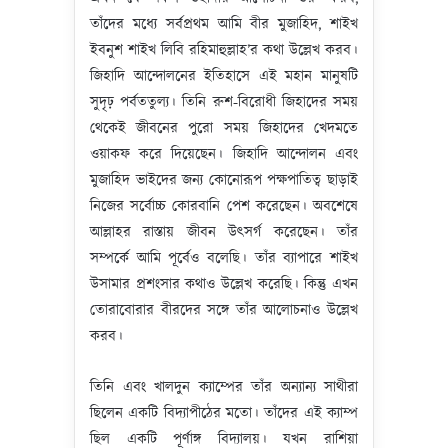
তাঁদের মধ্যে সর্বপ্রথম আমি বীর মুজাহিদ, শাইখ
ইবনুশ শাইখ লিবি রহিমাহুল্লাহ’র কথা উল্লেখ করব।
জিহাদি আন্দোলনের ইতিহাসে এই মহান মানুষটি
সুদৃঢ় পর্বততুল্য। তিনি রুশ-বিরোধী জিহাদের সময়
থেকেই জীবনের পুরো সময় জিহাদের খেদমতে
ওয়াকফ করে দিয়েছেন। জিহাদি আন্দোলন এবং
মুজাহিদ ভাইদের জন্য কোনোরূপ পক্ষপাতিত্ব ছাড়াই
নিজের সর্বোচ্চ কোরবানি পেশ করেছেন। অবশেষে
আল্লাহর রাস্তায় জীবন উৎসর্গ করেছেন। তাঁর
সম্পর্কে আমি পূর্বেও বলেছি। তাঁর ব্যাপারে শাইখ
উসামার প্রশংসার কথাও উল্লেখ করেছি। কিন্তু এখন
তোরাবোরার বীরদের সঙ্গে তাঁর আলোচনাও উল্লেখ
করব।
তিনি এবং খালদুন ক্যাম্পের তাঁর অন্যান্য সাথীরা
ছিলেন একটি বিদ্যাপীঠের মতো। তাঁদের এই ক্যাম্প
ছিল একটি পূর্ণাঙ্গ বিদ্যালয়। যখন রাশিয়া