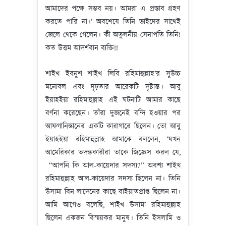
আমাদের পক্ষে সম্ভব নয়। আমরা এ প্রস্তাব গ্রহণ
করতে পারি না।’ অবশেষে তিনি ভাইদের সাথেই
জেলে থেকে গেলেন। কী অতুলনীয় সেনাপতি তিনি!
কত উত্তম আদর্শবান ব্যক্তি!!
শাইখ ইবনুশ শাইখ লিবি রহিমাহুল্লাহ’র সুউচ্চ
মনোবল এবং দৃঢ়তার আরেকটি দৃষ্টান্ত। আবু
ইয়াহইয়া রহিমাহুল্লাহ এই ঘটনাটি আমার কাছে
বর্ণনা করেছেন। তাঁরা দুজনেই বন্দি হওয়ার পর
আফগানিস্তানের একটি কারাগারে ছিলেন। তো আবু
ইয়াহইয়া রহিমাহুল্লাহ আমাকে বললেন, ‘যখন
আমেরিকার তদন্তকারীরা তাকে জিজ্ঞেস করল যে,
“আপনি কি আল-কায়েদার সদস্য?” অবশ্য শাইখ
রহিমাহুল্লাহ আল-কায়েদার সদস্য ছিলেন না। তিনি
উসামা বিন লাদেনের কাছে বাইয়াতপ্রাপ্ত ছিলেন না।
আমি আগেও বলেছি, শাইখ উসামা রহিমাহুল্লাহ
ছিলেন একজন বিস্ময়কর মানুষ। তিনি ইসলামি ও