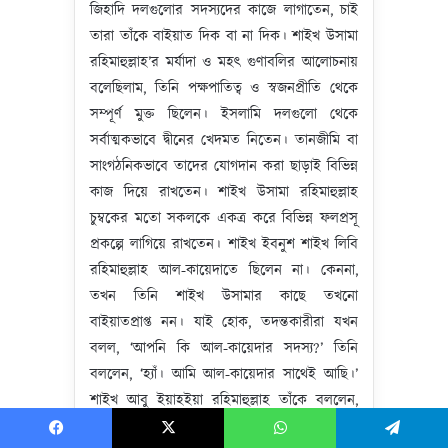
জিহাদি দলগুলোর সদস্যদের কাজে লাগাতেন, চাই
তারা তাঁকে বাইয়াত দিক বা না দিক। শাইখ উসামা
রহিমাহুল্লাহ’র মর্যাদা ও মহৎ গুণাবলির আলোচনায়
বলেছিলাম, তিনি পক্ষপাতিত্ব ও স্বজনপ্রীতি থেকে
সম্পূর্ণ মুক্ত ছিলেন। ইসলামি দলগুলো থেকে
সর্বাত্মকভাবে দ্বীনের খেদমত নিতেন। তানজীমি বা
সাংগঠনিকভাবে তাদের যোগদান করা ছাড়াই বিভিন্ন
কাজ দিয়ে রাখতেন। শাইখ উসামা রহিমাহুল্লাহ
চুম্বকের মতো সকলকে একত্র করে বিভিন্ন ফলপ্রসূ
প্রকল্পে লাগিয়ে রাখতেন। শাইখ ইবনুশ শাইখ লিবি
রহিমাহুল্লাহ আল-কায়েদাতে ছিলেন না। কেননা,
তখন তিনি শাইখ উসামার কাছে তখনো
বাইয়াতপ্রাপ্ত নন। যাই হোক, তদন্তকারীরা যখন
বলল, ‘আপনি কি আল-কায়েদার সদস্য?’ তিনি
বললেন, ‘হ্যাঁ। আমি আল-কায়েদার সাথেই আছি।’
শাইখ আবু ইয়াহইয়া রহিমাহুল্লাহ তাঁকে বললেন,
‘আপনি তো নিজেকে জটিলতায় ফেলে দিয়েছেন!’