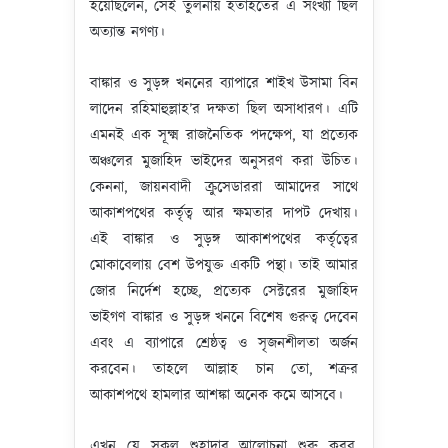
হয়েছিলেন, সেই তুলনায় হতাহতের এ সংখ্যা ছিল
অত্যান্ত নগণ্য।
বাঙ্কার ও সুড়ঙ্গ খননের ব্যাপারে শাইখ উসামা বিন
লাদেন রহিমাহুল্লাহ’র দক্ষতা ছিল অসাধারণ। এটি
এমনই এক সূক্ষ্ম রাজনৈতিক পদক্ষেপ, যা প্রত্যেক
অঞ্চলের মুজাহিদ ভাইদের অনুসরণ করা উচিত।
কেননা, জায়নবাদী ক্রুসেডাররা আমাদের সাথে
আকাশপথের কর্তৃত্ব আর ক্ষমতার দাপট দেখায়।
এই বাঙ্কার ও সুড়ঙ্গ আকাশপথের কর্তৃত্বের
মোকাবেলায় বেশ উপযুক্ত একটি পন্থা। তাই আমার
জোর নির্দেশ হচ্ছে, প্রত্যেক সেক্টরের মুজাহিদ
ভাইগণ বাঙ্কার ও সুড়ঙ্গ খননে বিশেষ গুরুত্ব দেবেন
এবং এ ব্যাপারে শ্রেষ্ঠত্ব ও সৃজনশীলতা অর্জন
করবেন। তাহলে আল্লাহ চান তো, শত্রুর
আকাশপথে হামলার আশঙ্কা অনেক কমে আসবে।
এখন যে সকল শুহাদার আলোচনা শুরু করব,