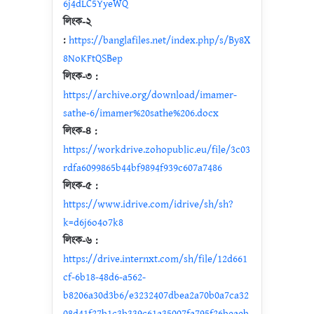
6j4dLC5YyeWQ
লিংক-২
:
https://banglafiles.net/index.php/s/By8X
8NoKFtQSBep
লিংক-৩ :
https://archive.org/download/imamer-
sathe-6/imamer%20sathe%206.docx
লিংক-৪ :
https://workdrive.zohopublic.eu/file/3c03
rdfa6099865b44bf9894f939c607a7486
লিংক-৫ :
https://www.idrive.com/idrive/sh/sh?
k=d6j6o4o7k8
লিংক-৬ :
https://drive.internxt.com/sh/file/12d661
cf-6b18-48d6-a562-
b8206a30d3b6/e3232407dbea2a70b0a7ca32
08d41f27b1c3b339c61a35007fa795f26beaeb