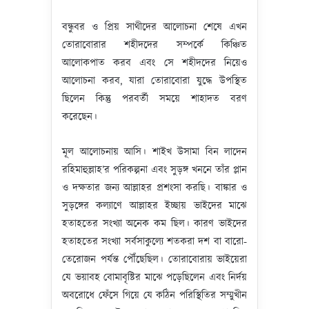
বন্ধুবর ও প্রিয় সাথীদের আলোচনা শেষে এখন
তোরাবোরার শহীদদের সম্পর্কে কিঞ্চিত
আলোকপাত করব এবং সে শহীদদের নিয়েও
আলোচনা করব, যারা তোরাবোরা যুদ্ধে উপস্থিত
ছিলেন কিন্তু পরবর্তী সময়ে শাহাদত বরণ
করেছেন।
মূল আলোচনায় আসি। শাইখ উসামা বিন লাদেন
রহিমাহুল্লাহ’র পরিকল্পনা এবং সুড়ঙ্গ খননে তাঁর প্লান
ও দক্ষতার জন্য আল্লাহর প্রশংসা করছি। বাঙ্কার ও
সুড়ঙ্গের কল্যাণে আল্লাহর ইচ্ছায় ভাইদের মাঝে
হতাহতের সংখ্যা অনেক কম ছিল। কারণ ভাইদের
হতাহতের সংখ্যা সর্বসাকুল্যে শতকরা দশ বা বারো-
তেরোজন পর্যন্ত পৌঁছেছিল। তোরাবোরায় ভাইয়েরা
যে ভয়াবহ বোমাবৃষ্টির মাঝে পড়েছিলেন এবং নির্দয়
অবরোধে ফেঁসে গিয়ে যে কঠিন পরিস্থিতির সম্মুখীন