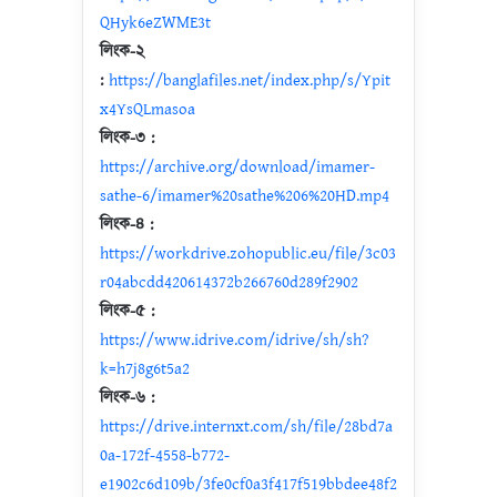
QHyk6eZWME3t
লিংক-২
:
https://banglafiles.net/index.php/s/Ypit
x4YsQLmasoa
লিংক-৩ :
https://archive.org/download/imamer-
sathe-6/imamer%20sathe%206%20HD.mp4
লিংক-৪ :
https://workdrive.zohopublic.eu/file/3c03
r04abcdd420614372b266760d289f2902
লিংক-৫ :
https://www.idrive.com/idrive/sh/sh?
k=h7j8g6t5a2
লিংক-৬ :
https://drive.internxt.com/sh/file/28bd7a
0a-172f-4558-b772-
e1902c6d109b/3fe0cf0a3f417f519bbdee48f2