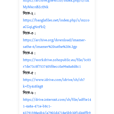
https://archive.gnews.to/index.php/s/fiX
MyM4cnBZcENk
লিংক-২ :
https://banglafiles.net/index.php/s/mzco
aCGqLgNnFkQ
লিংক-৩ :
https://archive.org/download/imamer-
sathe-6/imamer%20sathe%206.3gp
লিংক-৪ :
https://workdrive.zohopublic.eu/file/3c03
r7de73c8f7537405f8ecc0a99a8a8d8c1
লিংক-৫ :
https://www.idrive.com/idrive/sh/sh?
k=f3y4s8l4g8
লিংক-৬ :
https://drive.internxt.com/sh/file/adf5e14
1-4a8a-471e-b8c1-
63791598e4b4/a7902d4718e5bb30f1d46ffb9