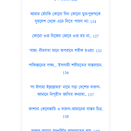
আমার হেঁচকি কোনো দিন কোনো মুক্তপুরুষকে
দূরদেশ থেকে এনে দিতে পারল না! 124
কোনো গুণ্ডা নিজের জোরে গুণ্ডা হয় না.. 127
গাজা: নীরবতা মানে অপরাধে শরীক হওয়া! 132
পাকিস্তানের লক্ষ্য… ইসলামী শরীয়তের বাস্তবায়ন.
136
‘
লা ইলাহা ইল্লাল্লাহর’ নামে গড়া দেশের দারুল-
আমানে নিগৃহীত জাতির কন্যারা.. 137
কাশানা কেলেঙ্কারি ও দারুল-আমানের বাস্তব চিত্র.
138