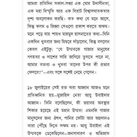
আমরা প্রতিদিন সকাল-সন্ধ্যা এক ঘোর উদাসীনতা,
এক মহা বিস্মৃতি আর এক বিরাট বিশ্বাসঘাতকতার
দৃশ্য অবলোকন করছি। কত কথা যে মনে আসে,
কিন্তু কলম ও জিহ্বা সেগুলো প্রকাশ করতে অক্ষম।
মনে পড়ে যায় শায়খ মাহমুদ হাসনাতের কথা—যিনি
একদিন খুতবার জন্য মিম্বরে দাঁড়ালেন, কিন্তু বললেন
কেবল এইটুকু: “যে উম্মতকে গাজার মানুষের
গণহত্যা ও লাশের সারি জাগিয়ে তুলতে পারে না,
আমার বক্তব্য ও খুতবা তাদের উপর কী প্রভাব
ফেলবে?”—এবং সঙ্গে সঙ্গেই নেমে গেলেন।
১৮ জুলাইয়ের সেই রক্ত ঝরা আহ্বান আজও মনে
প্রতিধ্বনিত হয়—মুজাহিদ নেতা আবু উবাইদার
আহ্বান। তিনি বলেছিলেন, কী ভয়াবহ অবস্থার
শিকার হয়েছে এই মহান উম্মত! এমনকি গাজার
মানুষদের জন্য ঔষধ, পানির ফোঁটা আর অন্নদানও
তারা পৌঁছে দিতে সক্ষম নয়। আবু উবাইদা এই
উম্মতকে ডেকেছিলেন—জনসাধারণ ও অভিজাত