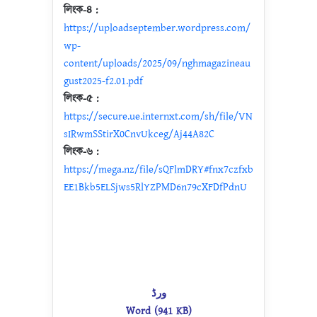
লিংক-৪ :
https://uploadseptember.wordpress.com/
wp-
content/uploads/2025/09/nghmagazineau
gust2025-f2.01.pdf
লিংক-৫ :
https://secure.ue.internxt.com/sh/file/VN
sIRwmSStirX0CnvUkceg/Aj44A82C
লিংক-৬ :
https://mega.nz/file/sQFlmDRY#fnx7czfxb
EE1Bkb5ELSjws5RlYZPMD6n79cXFDfPdnU
ورڈ
Word (941 KB)