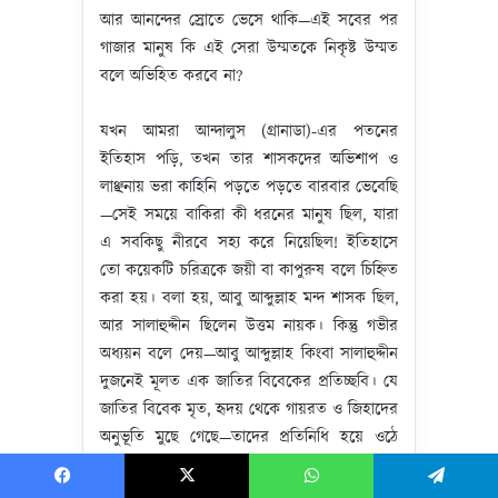
আর আনন্দের স্রোতে ভেসে থাকি—এই সবের পর
গাজার মানুষ কি এই সেরা উম্মতকে নিকৃষ্ট উম্মত
বলে অভিহিত করবে না?
যখন আমরা আন্দালুস (গ্রানাডা)-এর পতনের
ইতিহাস পড়ি, তখন তার শাসকদের অভিশাপ ও
লাঞ্ছনায় ভরা কাহিনি পড়তে পড়তে বারবার ভেবেছি
—সেই সময়ে বাকিরা কী ধরনের মানুষ ছিল, যারা
এ সবকিছু নীরবে সহ্য করে নিয়েছিল! ইতিহাসে
তো কয়েকটি চরিত্রকে জয়ী বা কাপুরুষ বলে চিহ্নিত
করা হয়। বলা হয়, আবু আব্দুল্লাহ মন্দ শাসক ছিল,
আর সালাহুদ্দীন ছিলেন উত্তম নায়ক। কিন্তু গভীর
অধ্যয়ন বলে দেয়—আবু আব্দুল্লাহ কিংবা সালাহুদ্দীন
দুজনেই মূলত এক জাতির বিবেকের প্রতিচ্ছবি। যে
জাতির বিবেক মৃত, হৃদয় থেকে গায়রত ও জিহাদের
অনুভূতি মুছে গেছে—তাদের প্রতিনিধি হয়ে ওঠে
আবু আব্দুল্লাহ। আর যে জাতির বিবেক সজাগ, হৃদয়
ভরে থাকে গায়রত ও জিহাদে—তাদেরকে আল্লাহ