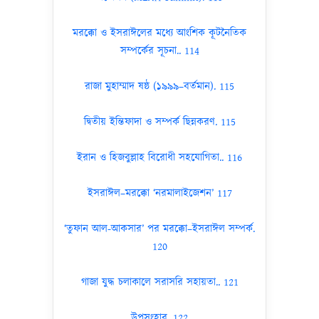
মরক্কো ও ইসরাঈলের মধ্যে আংশিক কূটনৈতিক
সম্পর্কের সূচনা.. 114
রাজা মুহাম্মাদ ষষ্ঠ (১৯৯৯–বর্তমান). 115
দ্বিতীয় ইন্তিফাদা ও সম্পর্ক ছিন্নকরণ. 115
ইরান ও হিজবুল্লাহ বিরোধী সহযোগিতা.. 116
ইসরাঈল–মরক্কো ‘নরমালাইজেশন’ 117
‘তুফান আল-আকসার’ পর মরক্কো–ইসরাঈল সম্পর্ক.
120
গাজা যুদ্ধ চলাকালে সরাসরি সহায়তা.. 121
উপসংহার. 122