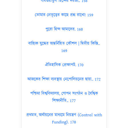
গাযওয়াতুল হিন্দের দরজা.. 158
তোমার নেতৃত্বের কাছে প্রশ্ন রাখো! 159
পুরো হিন্দ আমাদের. 168
বাহ্যিক যুদ্ধের অন্তর্নিহিত কৌশল | দ্বিতীয় কিস্তি..
169
ঐতিহাসিক প্রেক্ষাপট. 170
আজকের শিক্ষা ব্যবস্থায় নেপোলিয়নের ছায়া.. 172
পশ্চিমা বিশ্ববিদ্যালয়, গোপন সংগঠন ও বৈশ্বিক
শিক্ষানীতি.. 177
প্রথমত, অর্থায়নের মাধ্যমে নিয়ন্ত্রণ (Control with
Funding). 178