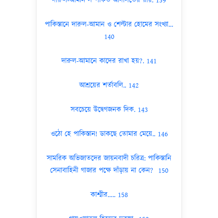
দারুল-আমান সম্পর্কিত আদালতের রায়. 139
পাকিস্তানে দারুল-আমান ও শেল্টার হোমের সংখ্যা…
140
দারুল-আমানে কাদের রাখা হয়?. 141
আশ্রয়ের শর্তাবলি.. 142
সবচেয়ে উদ্বেগজনক দিক. 143
ওঠো হে পাকিস্তান! ডাকছে তোমার মেয়ে.. 146
সামরিক অভিজাতদের জায়নবাদী চরিত্র: পাকিস্তানি
সেনাবাহিনী গাজার পক্ষে দাঁড়ায় না কেন? 150
কাশ্মীর….. 158