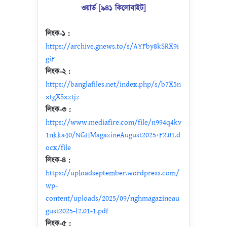
ওয়ার্ড [৯৪১ কিলোবাইট]
লিংক-১ :
https://archive.gnews.to/s/AYFby8kSRX9i
giF
লিংক-২ :
https://banglafiles.net/index.php/s/b7X5n
xtgXSxztjz
লিংক-৩ :
https://www.mediafire.com/file/n994q4kv
1nkka40/NGHMagazineAugust2025+F2.01.d
ocx/file
লিংক-৪ :
https://uploadseptember.wordpress.com/
wp-
content/uploads/2025/09/nghmagazineau
gust2025-f2.01-1.pdf
লিংক-৫ :