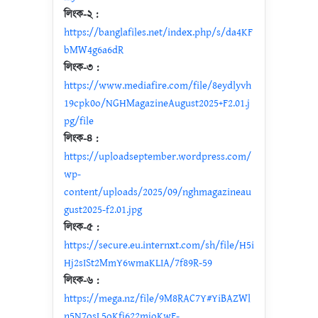
লিংক-২ :
https://banglafiles.net/index.php/s/da4KF
bMW4g6a6dR
লিংক-৩ :
https://www.mediafire.com/file/8eydlyvh
19cpk0o/NGHMagazineAugust2025+F2.01.j
pg/file
লিংক-৪ :
https://uploadseptember.wordpress.com/
wp-
content/uploads/2025/09/nghmagazineau
gust2025-f2.01.jpg
লিংক-৫ :
https://secure.eu.internxt.com/sh/file/H5i
Hj2sISt2MmY6wmaKLIA/7f89R-59
লিংক-৬ :
https://mega.nz/file/9M8RAC7Y#YiBAZWl
n5N7osL5oKfj622mjoKwE-