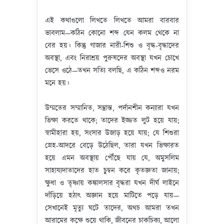
এই কথাগুলো লিখতে লিখতে আমরা বারবার
ভাবলাম—কঠিন কোনো শব্দ যেন কলম থেকে না
বের হয়। কিন্তু গাজার নারী-শিশু ও বৃদ্ধ-বৃদ্ধাদের
অবস্থা, এবং নিরাশ্রয় পুরুষদের অবস্থা যখন চোখে
ভেসে ওঠে—তখন সত্যি বলছি, এ কঠিন শব্দও নরম
মনে হয়।
উম্মতের সম্মানিত, সম্ভ্রান্ত, পর্দানশীন কন্যারা যখন
ভিক্ষা করতে থাকে; তাদের ইজ্জত লুট হয়ে যায়;
স্বামীহারা হয়, সংসার উজাড় হয়ে যায়; যে শিশুরা
স্নেহ-আদরে বেড়ে উঠেছিল, তারা যখন ভিক্ষারত
হয়ে এমন অবস্থায় পৌঁছে যায় যে, অমুসলিম
সাহায্যদাতাদের হাত চুম্বন করে কৃতজ্ঞতা জানায়;
ক্ষুধা ও তৃষ্ণায় কঙ্কালসার বৃদ্ধরা যখন দীর্ঘ লাইনে
দাঁড়িয়ে হঠাৎ অজ্ঞান হয়ে মাটিতে পড়ে যায়—
সেখানেই মৃত্যু ঘটে তাদের, অথচ আমরা তখন
আরামের কক্ষে শুয়ে থাকি, জীবনের চাকচিক্য, আলো