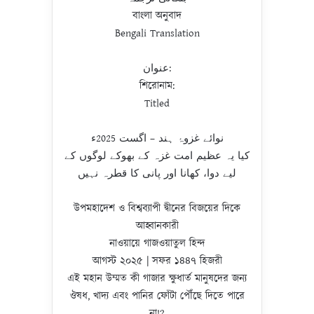
বাংলা অনুবাদ
Bengali Translation
عنوان:
শিরোনাম:
Titled
نوائے غزوۂ ہند – اگست 2025ء
کیا یہ عظیم امت غزہ کے بھوکے لوگوں کے
لیے دوا، کھانا اور پانی کا قطرہ نہیں
উপমহাদেশ ও বিশ্বব্যাপী দ্বীনের বিজয়ের দিকে
আহ্বানকারী
নাওয়ায়ে গাজওয়াতুল হিন্দ
আগস্ট ২০২৫ | সফর ১৪৪৭ হিজরী
এই মহান উম্মত কী গাজার ক্ষুধার্ত মানুষদের জন্য
ঔষধ, খাদ্য এবং পানির ফোঁটা পৌঁছে দিতে পারে
না!?