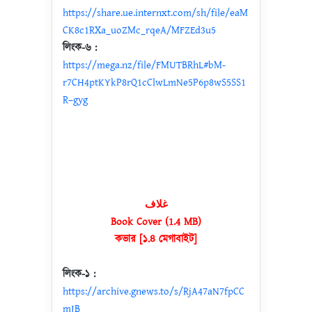
https://share.ue.internxt.com/sh/file/eaM
CK8c1RXa_uoZMc_rqeA/MFZEd3u5
লিংক-৬ :
https://mega.nz/file/FMUTBRhL#bM-
r7CH4ptKYkP8rQ1cClwLmNe5P6p8wS5SS1
R–gyg
غلاف
Book Cover (1.4 MB)
কভার [১.৪ মেগাবাইট]
লিংক-১ :
https://archive.gnews.to/s/RjA47aN7fpCC
mJB