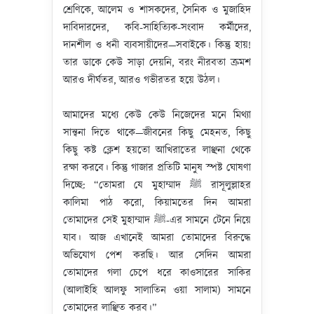
শ্রেণিকে, আলেম ও শাসকদের, সৈনিক ও মুজাহিদ
দাবিদারদের, কবি-সাহিত্যিক-সংবাদ কর্মীদের,
দানশীল ও ধনী ব্যবসায়ীদের—সবাইকে। কিন্তু হায়!
তার ডাকে কেউ সাড়া দেয়নি, বরং নীরবতা ক্রমশ
আরও দীর্ঘতর, আরও গভীরতর হয়ে উঠল।
আমাদের মধ্যে কেউ কেউ নিজেদের মনে মিথ্যা
সান্ত্বনা দিতে থাকে—জীবনের কিছু মেহনত, কিছু
কিছু কষ্ট ক্লেশ হয়তো আখিরাতের লাঞ্ছনা থেকে
রক্ষা করবে। কিন্তু গাজার প্রতিটি মানুষ স্পষ্ট ঘোষণা
দিচ্ছে: “তোমরা যে মুহাম্মাদ ﷺ রাসূলুল্লাহর
কালিমা পাঠ করো, কিয়ামতের দিন আমরা
তোমাদের সেই মুহাম্মাদ ﷺ-এর সামনে টেনে নিয়ে
যাব। আজ এখানেই আমরা তোমাদের বিরুদ্ধে
অভিযোগ পেশ করছি। আর সেদিন আমরা
তোমাদের গলা চেপে ধরে কাওসারের সাকির
(আলাইহি আলফু সালাতিন ওয়া সালাম) সামনে
তোমাদের লাঞ্ছিত করব।”