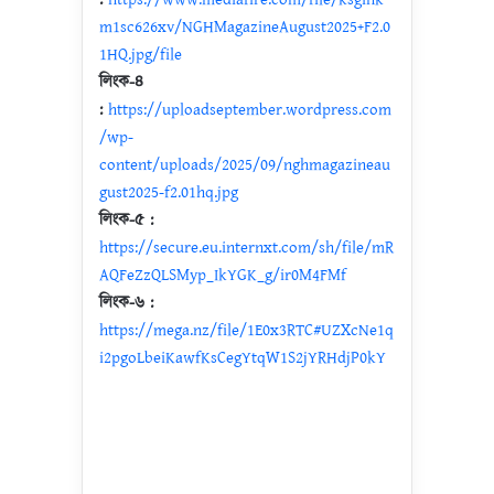
m1sc626xv/NGHMagazineAugust2025+F2.0
1HQ.jpg/file
লিংক-৪
:
https://uploadseptember.wordpress.com
/wp-
content/uploads/2025/09/nghmagazineau
gust2025-f2.01hq.jpg
লিংক-৫ :
https://secure.eu.internxt.com/sh/file/mR
AQFeZzQLSMyp_IkYGK_g/ir0M4FMf
লিংক-৬ :
https://mega.nz/file/1E0x3RTC#UZXcNe1q
i2pgoLbeiKawfKsCegYtqW1S2jYRHdjP0kY