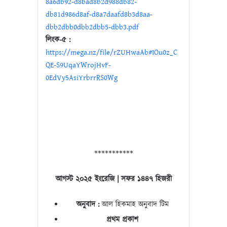
8a6db92-d8bad8b2d988db82-
db81d986d8af-d8a7daafd8b3d8aa-
dbb2dbb0dbb2dbb5-dbb3.pdf
লিংক-৫ :
https://mega.nz/file/rZUHwaAb#IOu0z_C
QE-S9UqaYWrojHvF-
0EdVy5AsiYrbrrRS0Wg
***********
আগস্ট ২০২৫ ইংরেজি | সফর ১৪৪৭ হিজরী
অনুবাদ
:
আল হিকমাহ অনুবাদ টিম
প্রথম প্রকাশ