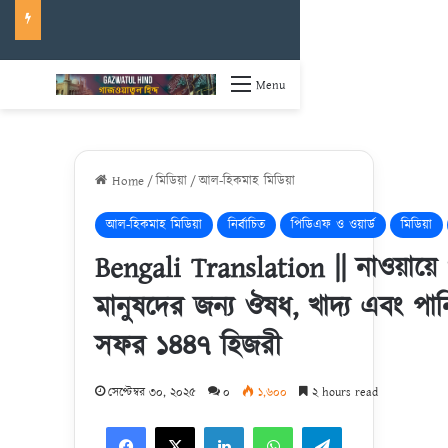
Menu
Home
/
মিডিয়া
/
আল-হিকমাহ মিডিয়া
আল-হিকমাহ মিডিয়া
নির্বাচিত
পিডিএফ ও ওয়ার্ড
মিডিয়া
Bengali Translation || নাওয়ায়ে গ
মানুষদের জন্য ঔষধ, খাদ্য এবং পা
সফর ১৪৪৭ হিজরী
সেপ্টেম্বর ৩০, ২০২৫
০
১,৬০০
২ hours read
Facebook
X
LinkedIn
WhatsApp
Telegram