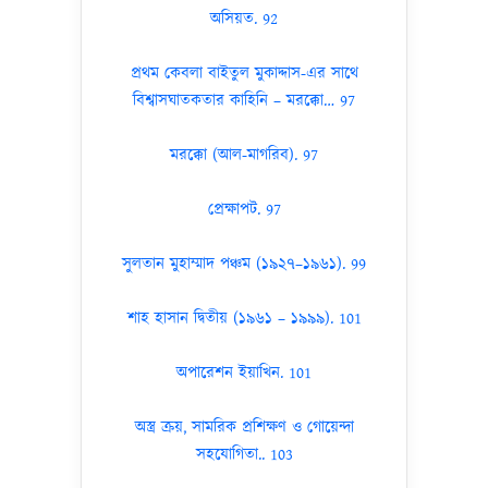
অসিয়ত. 92
প্রথম কেবলা বাইতুল মুকাদ্দাস-এর সাথে
বিশ্বাসঘাতকতার কাহিনি – মরক্কো… 97
মরক্কো (আল-মাগরিব). 97
প্রেক্ষাপট. 97
সুলতান মুহাম্মাদ পঞ্চম (১৯২৭–১৯৬১). 99
শাহ হাসান দ্বিতীয় (১৯৬১ – ১৯৯৯). 101
অপারেশন ইয়াখিন. 101
অস্ত্র ক্রয়, সামরিক প্রশিক্ষণ ও গোয়েন্দা
সহযোগিতা.. 103