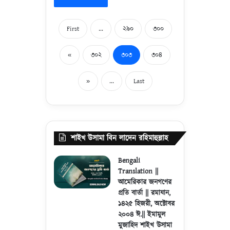
First
...
২৯০
৩০০
«
৩০২
৩০৩
৩০৪
»
...
Last
শাইখ উসামা বিন লাদেন রহিমাহুল্লাহ
Bengali
Translation ||
আমেরিকার জনগণের
প্রতি বার্তা || রমাযান,
১৪২৫ হিজরী, অক্টোবর
২০০৪ ঈ.|| ইমামুল
মুজাহিদ শাইখ উসামা