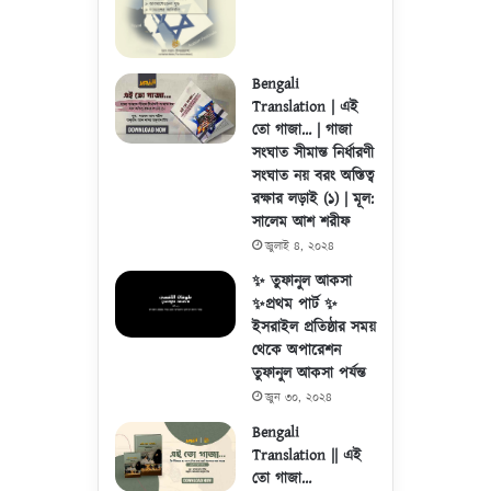
Bengali
Translation | এই
তো গাজা… | গাজা
সংঘাত সীমান্ত নির্ধারণী
সংঘাত নয় বরং অস্তিত্ব
রক্ষার লড়াই (১) | মূল:
সালেম আশ শরীফ
জুলাই ৪, ২০২৪
✨ তুফানুল আকসা
✨প্রথম পার্ট ✨
ইসরাইল প্রতিষ্ঠার সময়
থেকে অপারেশন
তুফানুল আকসা পর্যন্ত
জুন ৩০, ২০২৪
Bengali
Translation || এই
তো গাজা…