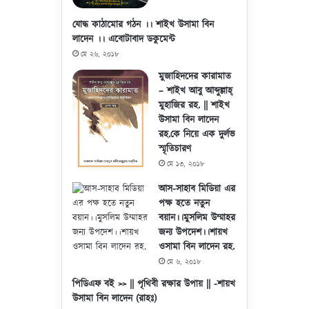
যোদ্ধ কাঠামোর গঠন ।। শাইখ উসামা বিন
লাদেন ।। এবোটাবাদ ডকুমেন্ট
মে ২৬, ২০১৮
মুজাহিদদের কারামাত
– শাইখ আবু আব্দুল্লাহ্
মুহাজির রহ. || শাইখ
উসামা বিন লাদেন
রহ.কে নিয়ে এক দুর্লভ
স্মৃতিচারণ
মে ১৩, ২০১৮
আস-সাহাব মিডিয়া এর
পক্ষ হতে নতুন
বয়ান।।মুসলিম উম্মাহর
জন্য উপদেশ।।শায়খ
ওসামা বিন লাদেন রহ.
মে ৬, ২০১৮
পিডিএফ বই >> || পৃথিবী রক্ষার উপায় || -শায়খ
উসামা বিন লাদেন (রাহঃ)