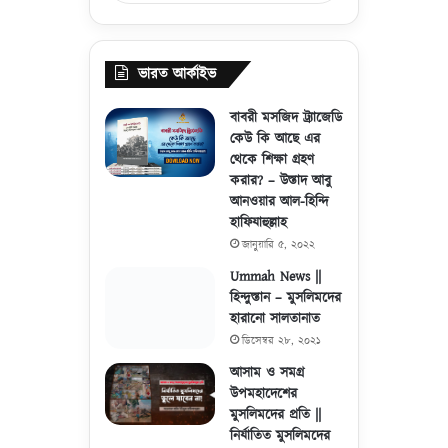
ভারত আর্কাইভ
বাবরী মসজিদ ট্র্যাজেডি
কেউ কি আছে এর
থেকে শিক্ষা গ্রহণ
করার? – উস্তাদ আবু
আনওয়ার আল-হিন্দি
হাফিযাহুল্লাহ
জানুয়ারি ৫, ২০২২
Ummah News ||
হিন্দুস্তান – মুসলিমদের
হারানো সালতানাত
ডিসেম্বর ২৮, ২০২১
আসাম ও সমগ্র
উপমহাদেশের
মুসলিমদের প্রতি ||
নির্যাতিত মুসলিমদের