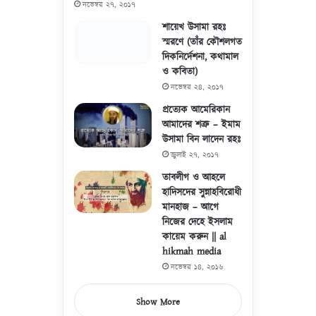
নভেম্বর ২৭, ২০১৭
শায়েখ উসামা রহঃ
স্মরণে (তাঁর কৌশলগত
দিকনির্দেশনা, কথামাল
ও কবিতা)
নভেম্বর ২৪, ২০১৭
প্রত্যেক আমেরিকান
আমাদের শত্রু – ইমাম
উসামা বিন লাদেন রহঃ
জুলাই ২৭, ২০১৭
তাবলীগ ও আহলে
হাদিসদের সুন্নাহবিরোধী
মানহাজ – আগে
নিজের দেহে ইসলাম
কায়েম করুন || al
hikmah media
নভেম্বর ১৪, ২০১৬
Show More