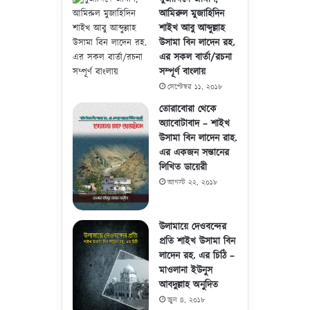
আমিরুল মুজাহিদিন
শাইখ আবু আব্দুল্লাহ
উসামা বিন লাদেন রহ.
এর সকল বার্তা/রচনা
সম্পূর্ণ বাংলায়
সেপ্টেম্বর ১১, ২০১৮
তোরাবোরা থেকে
অ্যাবোটাবাদ – শাইখ
উসামা বিন লাদেন রাহ.
এর একজন সন্তানের
লিখিত ডায়েরী
আগস্ট ২২, ২০১৮
উলামায়ে দেওবন্দের
প্রতি শাইখ উসামা বিন
লাদেন রহ. এর চিঠি –
মাওলানা ইউনুস
আবদুল্লাহ অনুদিত
জুন ৪, ২০১৮