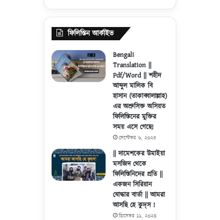
ফিলিস্তিন আর্কাইভ
Bengali
Translation ||
Pdf/Word || শহীদ
আব্দুল মালিক বি
হাসান (তাকাব্বালাল্লাহ)
এর অশ্রুসিক্ত অসিয়ত
ফিলিস্তিনের মুক্তির
সময় এসে গেছে!
সেপ্টেম্বর ৬, ২০২৫
|| দামেশকের উমাইয়া
মসজিদ থেকে
ফিলিস্তিনিদের প্রতি ||
একজন সিরিয়ান
যোদ্ধার বার্তা || আমরা
আসছি হে কুদ্‌স !
ডিসেম্বর ১১, ২০২৪