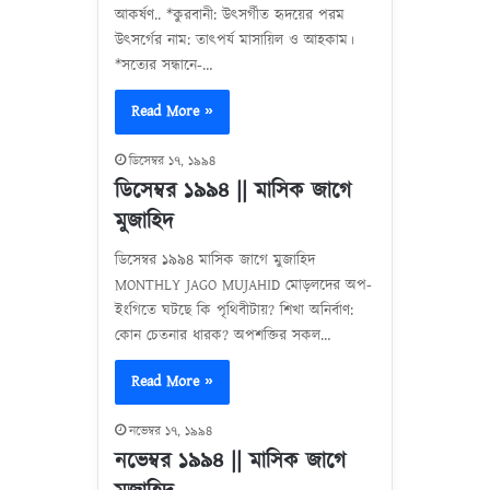
আকর্ষণ.. *কুরবানী: উৎসর্গীত হৃদয়ের পরম
উৎসর্গের নাম: তাৎপর্য মাসায়িল ও আহকাম।
*সত্যের সন্ধানে-…
Read More »
ডিসেম্বর ১৭, ১৯৯৪
ডিসেম্বর ১৯৯৪ || মাসিক জাগে
মুজাহিদ
ডিসেম্বর ১৯৯৪ মাসিক জাগে মুজাহিদ
MONTHLY JAGO MUJAHID মোড়লদের অপ-
ইংগিতে ঘটছে কি পৃথিবীটায়? শিখা অনির্বাণ:
কোন চেতনার ধারক? অপশক্তির সকল…
Read More »
নভেম্বর ১৭, ১৯৯৪
নভেম্বর ১৯৯৪ || মাসিক জাগে