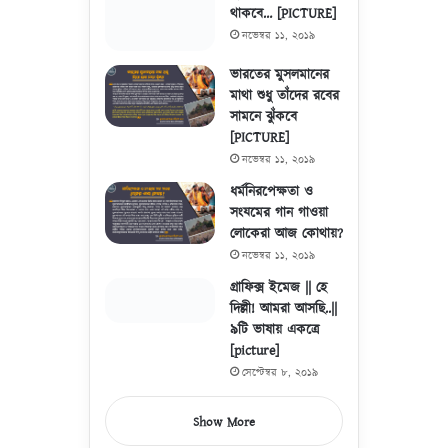
থাকবে… [PICTURE]
নভেম্বর ১১, ২০১৯
ভারতের মুসলমানের
মাথা শুধু তাঁদের রবের
সামনে ঝুঁকবে
[PICTURE]
নভেম্বর ১১, ২০১৯
ধর্মনিরপেক্ষতা ও
সংযমের গান গাওয়া
লোকেরা আজ কোথায়?
নভেম্বর ১১, ২০১৯
গ্রাফিক্স ইমেজ || হে
দিল্লী! আমরা আসছি..||
৯টি ভাষায় একত্রে
[picture]
সেপ্টেম্বর ৮, ২০১৯
Show More