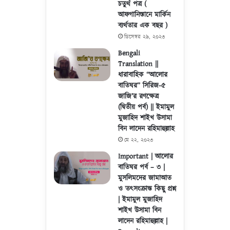
চতুর্থ পত্র (
আফগানিস্তানে মার্কিন
ব্যর্থতার এক বছর )
ডিসেম্বর ২৯, ২০২৩
Bengali
Translation ||
ধারাবাহিক “আলোর
বাতিঘর” সিরিজ-৫
জাজি’র রণক্ষেত্র
(দ্বিতীয় পর্ব) || ইমামুল
মুজাহিদ শাইখ উসামা
বিন লাদেন রহিমাহুল্লাহ
মে ২২, ২০২৩
Important | আলোর
বাতিঘর পর্ব – ৩ |
মুসলিমদের জামাআত
ও তৎসংক্রান্ত কিছু প্রশ্ন
| ইমামুল মুজাহিদ
শাইখ উসামা বিন
লাদেন রহিমাহুল্লাহ |