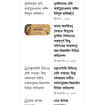
মুসলিমদের প্রতি
বার্তা]||মাওলানা সাঈদ
ইউসুফ হাফিজ
মার্চ ৮, ২০২০
ভারত আর্কাইভ||
(ভারতে হিন্দুদের
মুসলিম নির্যাতনের
গুরুত্বপূর্ণ কিছু
নথিপত্রের সংকলন)||
আল-ফিরদাউস মিডিয়া
ফাউন্ডেশন
ফেব্রুয়ারি ২৬, ২০২০
ডকুমেন্টারি ভিডিও||
নেলি গণহত্যা: হিন্দু
বর্ববরতার অতীত-
বর্তমান||আল-ফিরদাউস
মিডিয়া ফাউন্ডেশন
ফেব্রুয়ারি ২৬, ২০২০
ধেয়ে আসছে