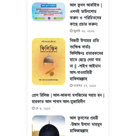
আল কুদস আর্কাইভ |
এখনই ডাউনলোড
করুন ও পরিচিতদের
কাছে প্রচার করুন!
জুলাই ২০, ২০২০
বিজয়ী উম্মাহর প্রতি
সংক্ষিপ্ত বার্তাঃ
ফিলিস্তিনঃ প্রতারকদের
হাতে ছেড়ে দেয়া যায়
না || -শাইখ আইমান
আয-যাওয়াহিরী
হাফিযাহুল্লাহ
নভেম্বর ২৭, ২০১৮
প্রেস রিলিজ | আল-আকসা মসজিদের সহায় হন |
হারকাত আল শাবাব আল-মুজাহিদীন
মে ৩, ২০১৮
আল কুদসের প্রহরী
-উস্তাদ উসামা মাহমুদ
হাফিজাহুল্লাহ