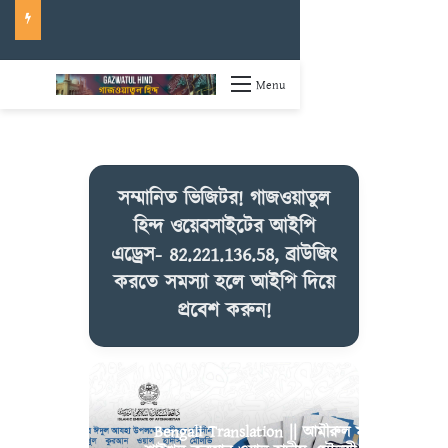
Menu
সম্মানিত ভিজিটর! গাজওয়াতুল
হিন্দ ওয়েবসাইটের আইপি
এড্রেস- 82.221.136.58, ব্রাউজিং
করতে সমস্যা হলে আইপি দিয়ে
প্রবেশ করুন!
Bengali Translation || আমীরুল মু’মিনীন,