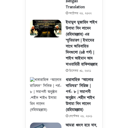
Bengali
Translation
অক্টোবর ২০, ২০২২
ইমামুল মুজাহিদ শাইখ
উসামা বিন লাদেন
(রহিমাহুল্লাহ) এর
স্মৃতিচারণ | ইমামের
সাথে অতিবাহিত
দিনগুলো (৬ষ্ঠ পর্ব) |
শাইখ আইমান আয
যাওয়াহিরী হাফিযাহুল্লাহ
ডিসেম্বর ৩১, ২০২১
ধারাবাহিক “আলোর
বাতিঘর” সিরিজ |
পর্ব– ৮ | সমাপনী
অনুষ্ঠান -শহীদ শাইখ
উসামা বিন লাদেন
(রহিমাহুল্লাহ)
সেপ্টেম্বর ২০, ২০২১
আমরা ধ্বংস হয়ে যাব,