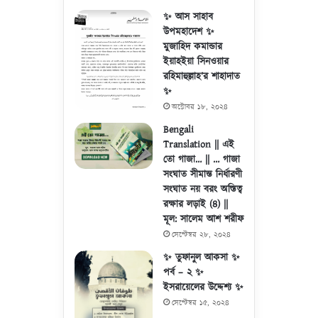
✨ আস সাহাব
উপমহাদেশ ✨
মুজাহিদ কমান্ডার
ইয়াহইয়া সিনওয়ার
রহিমাহুল্লাহ’র শাহাদাত
✨
অক্টোবর ১৮, ২০২৪
Bengali
Translation || এই
তো গাজা… || … গাজা
সংঘাত সীমান্ত নির্ধারণী
সংঘাত নয় বরং অস্তিত্ব
রক্ষার লড়াই (৪) ||
মূল: সালেম আশ শরীফ
সেপ্টেম্বর ২৮, ২০২৪
✨ তুফানুল আকসা ✨
পর্ব – ২ ✨
ইসরায়েলের উদ্দেশ্য ✨
সেপ্টেম্বর ১৫, ২০২৪