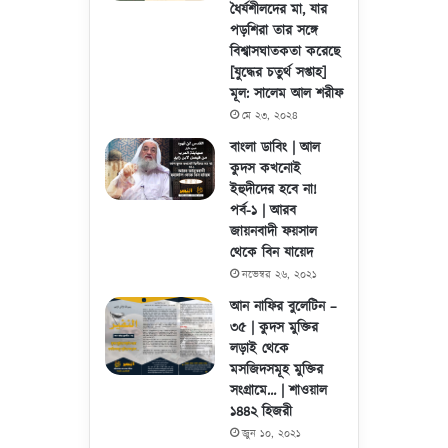
ধৈর্যশীলদের মা, যার
পড়শিরা তার সঙ্গে
বিশ্বাসঘাতকতা করেছে
[যুদ্ধের চতুর্থ সপ্তাহ]
মূল: সালেম আল শরীফ
মে ২৩, ২০২৪
বাংলা ডাবিং | আল
কুদস কখনোই
ইহুদীদের হবে না!
পর্ব-১ | আরব
জায়নবাদী ফয়সাল
থেকে বিন যায়েদ
নভেম্বর ২৬, ২০২১
আন নাফির বুলেটিন –
৩৫ | কুদস মুক্তির
লড়াই থেকে
মসজিদসমূহ মুক্তির
সংগ্রামে… | শাওয়াল
১৪৪২ হিজরী
জুন ১০, ২০২১