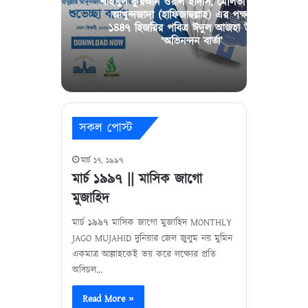
শাইখুল কুরআন ওয়াল হাদীস, মৌলভী হিবাতুল্লাহ
আখুন্দজাদা (হাফিজাহুল্লাহ) এর পক্ষ থেকে
১৪৪৭ হিজরির পবিত্র ঈদুল আজহা উপলক্ষে
‘অভিনন্দন বার্তা’
সকল পোস্ট
মার্চ ১৭, ১৯৯৭
মার্চ ১৯৯৭ || মাসিক জাগো
মুজাহিদ
মার্চ ১৯৯৭ মাসিক জাগো মুজাহিদ MONTHLY
JAGO MUJAHID দুনিয়ার জেল জুলুম নয় মুমিন
একমাত্র আল্লাহকেই ভয় করে লক্ষ্যের প্রতি
অবিচল…
Read More »