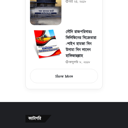
মার্চ ২৪, ২০১৮
সৌদি রাজপরিবারঃ
ফিলিস্তিনের বিক্রেতারা
-শাইখ হামজা বিন
উসামা বিন লাদেন
হাফিজাহুল্লাহ
জানুয়ারি ৮, ২০১৮
Show More
ক্যাটাগরি