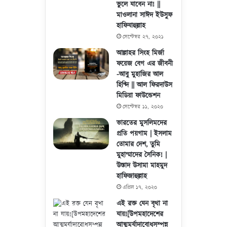
ভুলে যাবেন না! ||
মাওলানা সাঈদ ইউসুফ
হাফিযাহুল্লাহ
সেপ্টেম্বর ২৭, ২০২১
আল্লাহর সিংহ মির্জা
ফয়েজ বেগ এর জীবনী
-আবু মুহাজির আল
হিণ্দি || আল ফিরদাউস
মিডিয়া ফাউন্ডেশন
সেপ্টেম্বর ১১, ২০২০
ভারতের মুসলিমদের
প্রতি পয়গাম | ইসলাম
তোমার দেশ, তুমি
মুহাম্মাদের সৈনিক! |
উস্তাদ উসামা মাহমুদ
হাফিজাহুল্লাহ
এপ্রিল ১৭, ২০২০
এই রক্ত যেন বৃথা না
যায়![উপমহাদেশের
আত্মমর্যাদাবোধসম্পন্ন