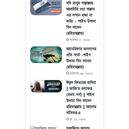
যদি রাসূল সাল্লাল্লাহু
আলাইহি ওয়া সাল্লাম
এর সম্মান রক্ষা না
করি! – শাইখ উসামা
বিন লাদেন
(রহিমাহুল্লাহ)
নভেম্বর ৫, ২০২০
আমেরিকার জনগণের
প্রতি বার্তা -শাইখ
উসামা বিন লাদেন
(রহিমাহুল্লাহ)
অক্টোবর ৩০, ২০২০
ঈদুল ফিতরের হাদিয়া
|| জাজি’র রণক্ষেত্র
(প্রথম পর্ব) || শাইখ
উসামা বিন লাদেন
রহিমাহুল্লাহ || আলোর
বাতিঘর-৪
মে ২৬, ২০২০
মুজাদ্দিদে জামান,