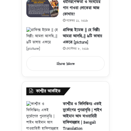
ধর্মনিরপেক্ষতা ও সংযমের
গান গাওয়া লোকেরা আজ
কোথায়?
নভেম্বর ১১, ২০১৯
গ্রাফিক্স ইমেজ || হে দিল্লী!
আমরা আসছি..|| ৯টি ভাষায়
একত্রে [picture]
সেপ্টেম্বর ৮, ২০১৯
Show More
কাশ্মীর আর্কাইভ
কাশ্মীর ও ফিলিস্তিনঃ একই
দুর্ভোগের পুনরাবৃত্তি | শাইখ
আইমান আয যাওয়াহিরী
হাফিযাহুল্লাহ | Bengali
Translation