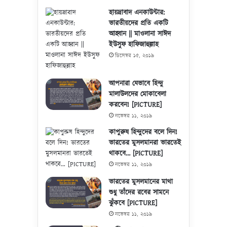
হায়দ্রাবাদ এনকাউন্টার:
ভারতীয়দের প্রতি একটি
আহ্বান || মাওলানা সাঈদ
ইউসুফ হাফিজাহুল্লাহ
ডিসেম্বর ১৫, ২০১৯
আপনারা যেভাবে হিন্দু
মালাউলদের মোকাবেলা
করবেন! [PICTURE]
নভেম্বর ১১, ২০১৯
কাপুরুষ হিন্দুদের বলে দিন!
ভারতের মুসলমানরা ভারতেই
থাকবে… [PICTURE]
নভেম্বর ১১, ২০১৯
ভারতের মুসলমানের মাথা
শুধু তাঁদের রবের সামনে
ঝুঁকবে [PICTURE]
নভেম্বর ১১, ২০১৯