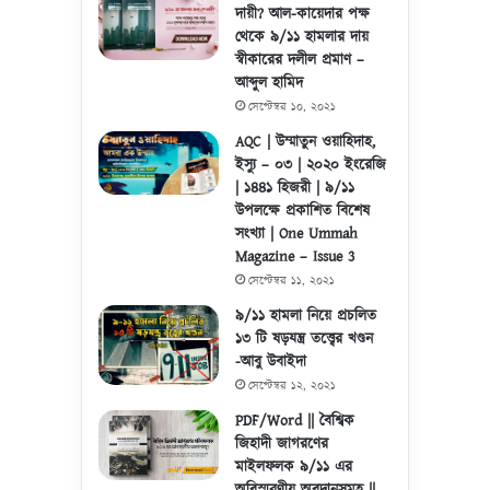
দায়ী? আল-কায়েদার পক্ষ
থেকে ৯/১১ হামলার দায়
স্বীকারের দলীল প্রমাণ –
আব্দুল হামিদ
সেপ্টেম্বর ১০, ২০২১
AQC | উম্মাতুন ওয়াহিদাহ,
ইস্যু – ০৩ | ২০২০ ইংরেজি
| ১৪৪১ হিজরী | ৯/১১
উপলক্ষে প্রকাশিত বিশেষ
সংখ্যা | One Ummah
Magazine – Issue 3
সেপ্টেম্বর ১১, ২০২১
৯/১১ হামলা নিয়ে প্রচলিত
১৩ টি ষড়যন্ত্র তত্ত্বের খণ্ডন
-আবু উবাইদা
সেপ্টেম্বর ১২, ২০২১
PDF/Word || বৈশ্বিক
জিহাদী জাগরণের
মাইলফলক ৯/১১ এর
অবিস্মরণীয় অবদানসমূহ ||