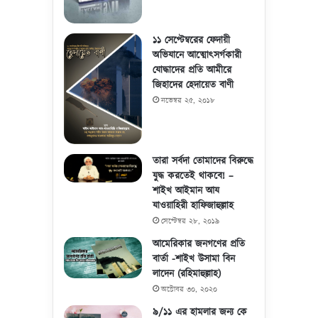
১১ সেপ্টেম্বরের ফেদায়ী
অভিযানে আত্মোৎসর্গকারী
যোদ্ধাদের প্রতি আমীরে
জিহাদের হেদায়েত বাণী
নভেম্বর ২৫, ২০১৮
তারা সর্বদা তোমাদের বিরুদ্ধে
যুদ্ধ করতেই থাকবে! –
শাইখ আইমান আয
যাওয়াহিরী হাফিজাহুল্লাহ
সেপ্টেম্বর ২৮, ২০১৯
আমেরিকার জনগণের প্রতি
বার্তা -শাইখ উসামা বিন
লাদেন (রহিমাহুল্লাহ)
অক্টোবর ৩০, ২০২০
৯/১১ এর হামলার জন্য কে