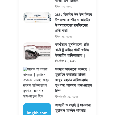
আত্মা, এক জিহাদ!
মে ২২, ২০২১
১৪৪২ হিজরির ঈদ-উল-ফিতর
উপলক্ষে কাশ্মীর ও ভারতীয়
উপমহাদেশের মুসলিমদের
প্রতি বার্তা
মে ১৪, ২০২১
কাশ্মীরের মুসলিমদের প্রতি
বার্তা || আমির গাজী খালিদ
ইবরাহীম হাফিযাহুল্লাহ ||
এপ্রিল ২৬, ২০২১
ময়দান আপনাকে ডাকছে! ||
মুজাহিদ কমান্ডার তালহা
আব্দুর রহমান হাফিযাহুল্লাহ
মুখপাত্র, আনসার গাজওয়াতুল
হিন্দ
জানুয়ারি ১৪, ২০২১
আজাদী ও লড়াই || মাওলানা
মুহাম্মাদ মাসউদ আযহার