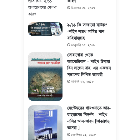
কারণ
ডিসেম্বর ৩১, ২০১৭
৯/১১ কি সাজানো নাটক?
-শহিদ শায়খ সামির খান
রাহিমাহুল্লাহ
জানুয়ারি ১৫, ২০১৮
তোরাবোরা থেকে
অ্যাবোটাবাদ – শাইখ উসামা
বিন লাদেন রাহ. এর একজন
সন্তানের লিখিত ডায়েরী
আগস্ট ২২, ২০১৮
সেপ্টেম্বরের গাযওয়াতে আর-
রাহমানের নিদর্শন – শাইখ
নাসির আল-ফাহদ [ফাক্কাল্লাহু
আসরা ]
সেপ্টেম্বর ১১, ২০১৮