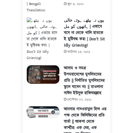
জুন ৩, ২০২২
یوں نہ بیٹھے ہوئے خالی
ہاتھوں کو مل | এভাবে
বসে না থেকে খালি হাতকে
ই মুষ্টিবদ্ধ কর! | Don’t Sit
Idly Grieving!
অক্টোবর ১৩, ২০২১
আসাম ও সমগ্র
উপমহাদেশের মুসলিমদের
প্রতি || নির্যাতিত মুসলিমদের
ভুলে যাবেন না! || মাওলানা
সাঈদ ইউসুফ হাফিযাহুল্লাহ
সেপ্টেম্বর ২৭, ২০২১
আনসার গাযওয়াতুল হিন্দ এর
পক্ষ থেকে ফিলিস্তিনের প্রতি
বার্তা || আকসা থেকে
কাশ্মীর: এক দেহ, এক