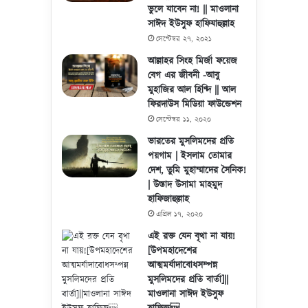
ভুলে যাবেন না! || মাওলানা
সাঈদ ইউসুফ হাফিযাহুল্লাহ
সেপ্টেম্বর ২৭, ২০২১
আল্লাহর সিংহ মির্জা ফয়েজ
বেগ এর জীবনী -আবু
মুহাজির আল হিণ্দি || আল
ফিরদাউস মিডিয়া ফাউন্ডেশন
সেপ্টেম্বর ১১, ২০২০
ভারতের মুসলিমদের প্রতি
পয়গাম | ইসলাম তোমার
দেশ, তুমি মুহাম্মাদের সৈনিক!
| উস্তাদ উসামা মাহমুদ
হাফিজাহুল্লাহ
এপ্রিল ১৭, ২০২০
এই রক্ত যেন বৃথা না যায়!
[উপমহাদেশের
আত্মমর্যাদাবোধসম্পন্ন
মুসলিমদের প্রতি বার্তা]||
মাওলানা সাঈদ ইউসুফ