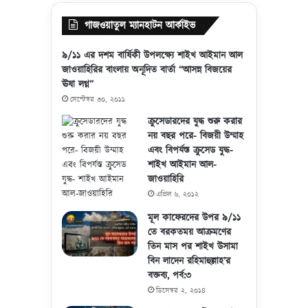
গাজওয়াতুল ম্যানহাটন আর্কাইভ
৯/১১ এর দশম বার্ষিকী উপলক্ষ্যে শাইখ আইমান আল
জাওয়াহিরির বাংলায় অনূদিত বার্তা “আসন্ন বিজয়ের
ঊষা লগ্ন”
সেপ্টেম্বর ৩০, ২০১১
ক্রুসেডারদের যুদ্ধ শুরু করার
নয় বছর পরে- বিজয়ী উম্মাহ
এবং বিপর্যস্ত ক্রুসেড যুদ্ধ-
শাইখ আইমান আল-
জাওয়াহিরি
এপ্রিল ৬, ২০১২
মূল কাফেরদের উপর ৯/১১
তে বরকতময় আক্রমণের
তিন মাস পর শাইখ উসামা
বিন লাদেন রহিমাহুল্লাহ’র
বক্তব্য, পর্ব:৩
ডিসেম্বর ২, ২০১৪