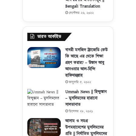
Bengali Translation
সেপ্টেম্বর ২৬, ২০২২
ভারত আর্কাইভ
বাবরী মসজিদ ট্র্যাজেডি কেউ
কি আছে এর থেকে শিক্ষা
গ্রহণ করার? – উস্তাদ আবু
আনওয়ার আল-হিন্দি
হাফিযাহুল্লাহ
জানুয়ারি ৫, ২০২২
Ummah News || হিন্দুস্তান
– মুসলিমদের হারানো
সালতানাত
ডিসেম্বর ২৮, ২০২১
আসাম ও সমগ্র
উপমহাদেশের মুসলিমদের
প্রতি || নির্যাতিত মুসলিমদের