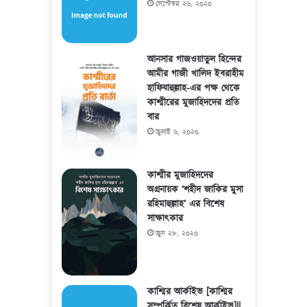
সেপ্টেম্বর ২৬, ২০২০
আনসার গাজওয়াতুল হিন্দের
আমীর গাজী খালিদ ইবরাহীম
হাফিযাহুল্লাহ-এর পক্ষ থেকে
কাশ্মীরের মুজাহিদদের প্রতি
বার
জুলাই ৬, ২০২০
কাশ্মীর মুজাহিদদের
অগ্রনায়ক ‘শহীদ জাকির মুসা
রহিমাহুল্লাহ’ এর বিশেষ
সাক্ষাৎকার
জুন ২৮, ২০২০
কাশ্মির আর্কাইভ [কাশ্মির
সম্পর্কিত বিশেষ আর্কাইভ]||