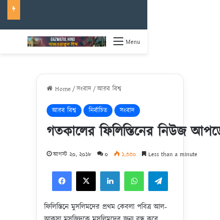
Menu
Home
/
সংবাদ
/
আরব বিশ্ব
আরব বিশ্ব
নির্বাচিত
সংবাদ
গতকালের ফিলিস্তিনের নিউজ আপড
আগস্ট ২০, ২০১৮
০
১,৩৩০
Less than a minute
Facebook
X
LinkedIn
WhatsApp
Telegram
ফিলিস্তিনে মুসলিমদের প্রথম কেবলা পবিত্র আল-
আকসা মসজিদকে মুসলিমদের জন্য বন্ধ করে