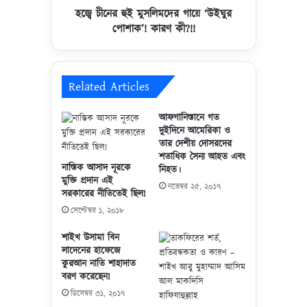
স্থা
লি
হজ্বে চীনের হুই মুসলিমদের গায়ে ‘উইঘুর
নে
ম
পোশাক’! কারণ কী?!!
ও
দে
য়া
র
র
গা
প্র
য়ে
Related Articles
স্তু
‘
তি
উ
আফগানিস্তানে গত
!
ই
দুইদিনে আমেরিকা ও
ঘু
তার দেশীয় দোসরদের
র
শতাধিক সৈন্য আহত এবং
নাস্তিক আসাদ নূরকে
নিহত।
পো
মুক্তি প্রদান এই
শা
নভেম্বর ২৫, ২০১৭
সরকারের নীতিতেই ছিল!
ক
সেপ্টেম্বর ১, ২০১৮
’
!
শাইখ উসামা বিন
কা
লাদেনের হাফেজে
র
কুরআন নাতি শাহাদাত
ণ
বরণ করেছেন!
কী
ডিসেম্বর ৩১, ২০১৭
?