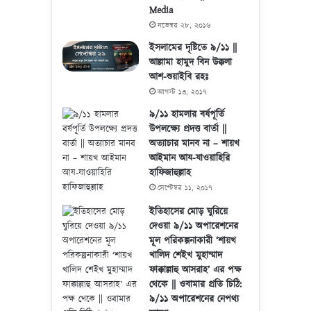
Media
নভেম্বর ২৮, ২০১৬
ইসলামের দৃষ্টিতে ৯/১১ ||
আল্লামা হামুদ বিন উক্কলা
আশ-শুয়াইবি রহঃ
আগস্ট ১৩, ২০১৭
৯/১১ হামলার বর্ষপূর্তি
উপলক্ষ্যে প্রদত্ত বার্তা ||
অত্যাচার মানব না – শায়খ
আইমান আয-যাওয়াহিরি
হাফিজাহুল্লাহ
সেপ্টেম্বর ১১, ২০১৭
ইতিহাসের মোড় ঘুরিয়ে
দেওয়া ৯/১১ অপারেশনের
মূল পরিকল্পনাকারী ‘শায়খ
খালিদ শেইখ মুহাম্মাদ
ফাক্কাল্লাহু আসরাহ’ এর পক্ষ
থেকে || ওবামার প্রতি চিঠি:
৯/১১ অপারেশনের নেপথ্য