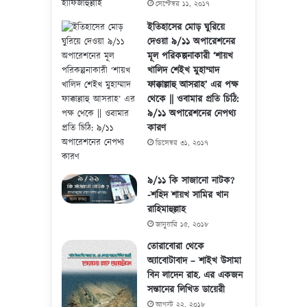
সেপ্টেম্বর ১১, ২০১৭
ইতিহাসের মোড় ঘুরিয়ে
দেওয়া ৯/১১ অপারেশনের
মূল পরিকল্পনাকারী ‘শায়খ
খালিদ শেইখ মুহাম্মাদ
ফাক্কাল্লাহু আসরাহ’ এর পক্ষ
থেকে || ওবামার প্রতি চিঠি:
৯/১১ অপারেশনের নেপথ্য
কারণ
ডিসেম্বর ৩১, ২০১৭
৯/১১ কি সাজানো নাটক?
-শহিদ শায়খ সামির খান
রাহিমাহুল্লাহ
জানুয়ারি ১৫, ২০১৮
তোরাবোরা থেকে
অ্যাবোটাবাদ – শাইখ উসামা
বিন লাদেন রাহ. এর একজন
সন্তানের লিখিত ডায়েরী
আগস্ট ২২, ২০১৮