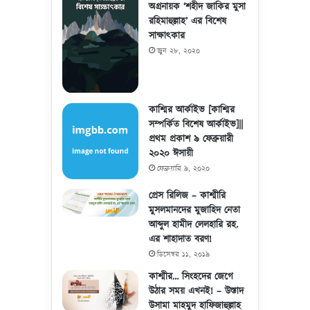
অগ্রনায়ক ‘শহীদ জাকির মুসা
রহিমাহুল্লাহ’ এর বিশেষ
সাক্ষাৎকার
জুন ২৮, ২০২০
কাশ্মির আর্কাইভ [কাশ্মির
সম্পর্কিত বিশেষ আর্কাইভ]||
প্রথম প্রকাশ ৯ ফেব্রুয়ারী
২০২০ ঈসায়ী
ফেব্রুয়ারি ৯, ২০২০
প্রেস রিলিজ – কাশ্মীরি
মুসলমানদের মুজাহিদ নেতা
আব্দুল হামীদ লেলহারি রহ.
এর শাহাদাত বরণ!
ডিসেম্বর ১১, ২০১৯
কাশ্মীর… সিংহদের জেগে
উঠার সময় এখনই! – উস্তাদ
উসামা মাহমুদ হাফিজাহুল্লাহ