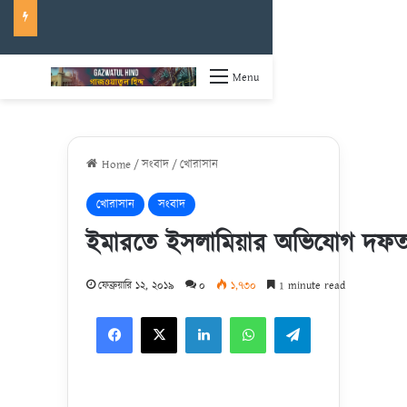
Menu
Home
/
সংবাদ
/
খোরাসান
খোরাসান
সংবাদ
ইমারতে ইসলামিয়ার অভিযোগ দফত
ফেব্রুয়ারি ১২, ২০১৯
০
১,৭৩০
1 minute read
Facebook
X
LinkedIn
WhatsApp
Telegram