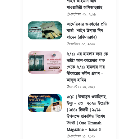
শাইখ আইমান আয
যাওয়াহিরী হাফিজাহুল্লাহ
সেপ্টেম্বর ২৮, ২০১৯
আমেরিকার জনগণের প্রতি
বার্তা -শাইখ উসামা বিন
লাদেন (রহিমাহুল্লাহ)
অক্টোবর ৩০, ২০২০
৯/১১ এর হামলার জন্য কে
দায়ী? আল-কায়েদার পক্ষ
থেকে ৯/১১ হামলার দায়
স্বীকারের দলীল প্রমাণ –
আব্দুল হামিদ
সেপ্টেম্বর ১০, ২০২১
AQC | উম্মাতুন ওয়াহিদাহ,
ইস্যু – ০৩ | ২০২০ ইংরেজি
| ১৪৪১ হিজরী | ৯/১১
উপলক্ষে প্রকাশিত বিশেষ
সংখ্যা | One Ummah
Magazine – Issue 3
সেপ্টেম্বর ১১, ২০২১