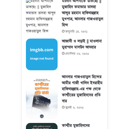
ময়দান আপনাকে ডাকছে! ||
মুজাহিদ কমান্ডার তালহা
আব্দুর রহমান হাফিযাহুল্লাহ
মুখপাত্র, আনসার গাজওয়াতুল
হিন্দ
জানুয়ারি ১৪, ২০২১
আজাদী ও লড়াই || মাওলানা
মুহাম্মাদ মাসউদ আযহার
সেপ্টেম্বর ২৬, ২০২০
আনসার গাজওয়াতুল হিন্দের
আমীর গাজী খালিদ ইবরাহীম
হাফিযাহুল্লাহ-এর পক্ষ থেকে
কাশ্মীরের মুজাহিদদের প্রতি
বার
জুলাই ৬, ২০২০
কাশ্মীর মুজাহিদদের