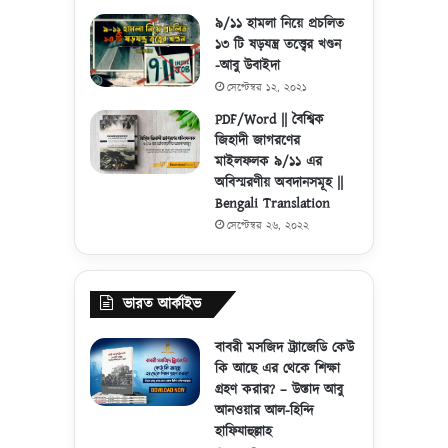
৯/১১ হামলা নিয়ে প্রচলিত
১৩ টি ষড়যন্ত্র তত্ত্বের খণ্ডন
-আবু উবাইদা
সেপ্টেম্বর ১২, ২০২১
PDF/Word || বৈশ্বিক
জিহাদী জাগরণের
মাইলফলক ৯/১১ এর
অবিস্মরণীয় অবদানসমূহ ||
Bengali Translation
সেপ্টেম্বর ২৬, ২০২২
ভারত আর্কাইভ
বাবরী মসজিদ ট্র্যাজেডি কেউ
কি আছে এর থেকে শিক্ষা
গ্রহণ করার? – উস্তাদ আবু
আনওয়ার আল-হিন্দি
হাফিযাহুল্লাহ