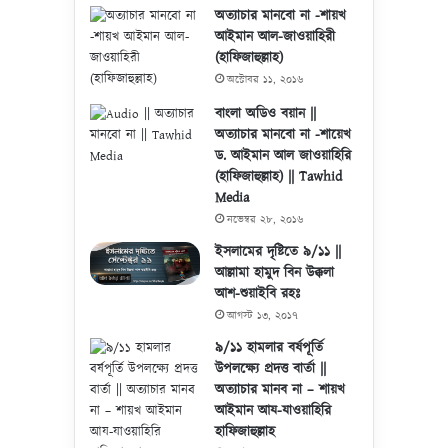
অত্যাচার মানবো না -শায়খ
আইমান আল-জাওয়াহিরী
(হাফিজাহুল্লাহ)
অক্টোবর ১১, ২০১৬
বাংলা অডিও বয়ান ||
অত্যাচার মানবো না -শায়েখ
ড. আইমান আল জাওয়াহিরি
(হাফিজাহুল্লাহ) || Tawhid
Media
নভেম্বর ২৮, ২০১৬
ইসলামের দৃষ্টিতে ৯/১১ ||
আল্লামা হামুদ বিন উক্কলা
আশ-শুয়াইবি রহঃ
আগস্ট ১৩, ২০১৭
৯/১১ হামলার বর্ষপূর্তি
উপলক্ষ্যে প্রদত্ত বার্তা ||
অত্যাচার মানব না – শায়খ
আইমান আয-যাওয়াহিরি
হাফিজাহুল্লাহ