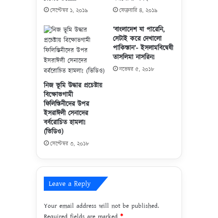
নী
ব
সেপ্টেম্বর ১, ২০১৯
ফেব্রুয়ারি ৪, ২০১৯
তি
মু
(
জা
‘বাংলাদেশ যা পারেনি,
ভি
হি
সেটাই করে দেখালো
ডি
পাকিস্তান’- ইসলামবিদ্বেষী
দ
ও
তাসলিমা নাসরিন!
গ
)
ণে
নভেম্বর ৫, ২০১৮
|
র
নিজ ভূমি উদ্ধার প্রচেষ্টায়
|
হা
বিক্ষোভগামী
আ
ম
ফিলিস্তিনীদের উপর
ল
লা
ইসরাঈলী সেনাদের
হি
বর্বরোচিত হামলা!
ক
(ভিডিও)
মা
সেপ্টেম্বর ৩, ২০১৮
হ
মি
ডি
য়া
Leave a Reply
Your email address will not be published.
Required fields are marked
*