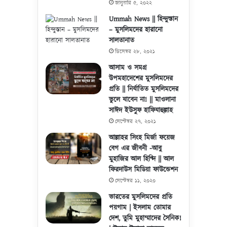
জানুয়ারি ৫, ২০২২
Ummah News || হিন্দুস্তান
– মুসলিমদের হারানো
সালতানাত
ডিসেম্বর ২৮, ২০২১
আসাম ও সমগ্র
উপমহাদেশের মুসলিমদের
প্রতি || নির্যাতিত মুসলিমদের
ভুলে যাবেন না! || মাওলানা
সাঈদ ইউসুফ হাফিযাহুল্লাহ
সেপ্টেম্বর ২৭, ২০২১
আল্লাহর সিংহ মির্জা ফয়েজ
বেগ এর জীবনী -আবু
মুহাজির আল হিণ্দি || আল
ফিরদাউস মিডিয়া ফাউন্ডেশন
সেপ্টেম্বর ১১, ২০২০
ভারতের মুসলিমদের প্রতি
পয়গাম | ইসলাম তোমার
দেশ, তুমি মুহাম্মাদের সৈনিক!