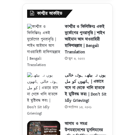
কাশ্মীর আর্কাইভ
কাশ্মীর ও ফিলিস্তিনঃ একই
দুর্ভোগের পুনরাবৃত্তি | শাইখ
আইমান আয যাওয়াহিরী
হাফিযাহুল্লাহ | Bengali
Translation
জুন ৩, ২০২২
یوں نہ بیٹھے ہوئے خالی
ہاتھوں کو مل | এভাবে
বসে না থেকে খালি হাতকে
ই মুষ্টিবদ্ধ কর! | Don’t Sit
Idly Grieving!
অক্টোবর ১৩, ২০২১
আসাম ও সমগ্র
উপমহাদেশের মুসলিমদের