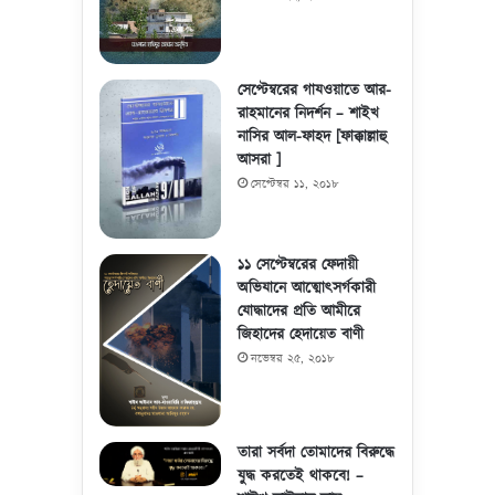
সেপ্টেম্বরের গাযওয়াতে আর-
রাহমানের নিদর্শন – শাইখ
নাসির আল-ফাহদ [ফাক্কাল্লাহু
আসরা ]
সেপ্টেম্বর ১১, ২০১৮
১১ সেপ্টেম্বরের ফেদায়ী
অভিযানে আত্মোৎসর্গকারী
যোদ্ধাদের প্রতি আমীরে
জিহাদের হেদায়েত বাণী
নভেম্বর ২৫, ২০১৮
তারা সর্বদা তোমাদের বিরুদ্ধে
যুদ্ধ করতেই থাকবে! –