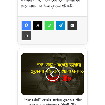
আলহামদুলিল্লাহ, এ যেন খেলাফতে রাশেদার যুগ
ফেরে আসার এক উত্তম দৃষ্টান্তের প্রতিচ্ছবি।
Facebook
X
WhatsApp
Telegram
Share via Email
Print
“
শ
ত্রু
যো
দ্ধা
”
সং
জ্ঞা
র
ব্যা
“শত্রু যোদ্ধা” সংজ্ঞার ব্যাপারে ক্রুসেডার শক্তি
পা