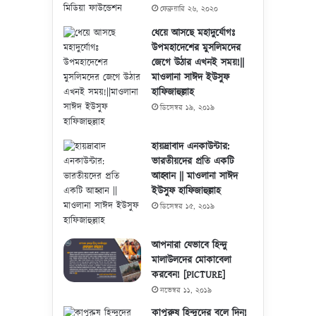
ফেব্রুয়ারি ২৬, ২০২০
ধেয়ে আসছে মহাদুর্যোগঃ
উপমহাদেশের মুসলিমদের
জেগে উঠার এখনই সময়!||
মাওলানা সাঈদ ইউসুফ
হাফিজাহুল্লাহ
ডিসেম্বর ১৯, ২০১৯
হায়দ্রাবাদ এনকাউন্টার:
ভারতীয়দের প্রতি একটি
আহ্বান || মাওলানা সাঈদ
ইউসুফ হাফিজাহুল্লাহ
ডিসেম্বর ১৫, ২০১৯
আপনারা যেভাবে হিন্দু
মালাউলদের মোকাবেলা
করবেন! [PICTURE]
নভেম্বর ১১, ২০১৯
কাপুরুষ হিন্দুদের বলে দিন!