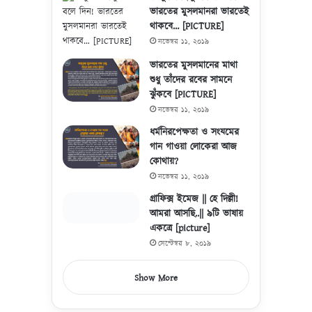
ভারতের মুসলমানরা ভারতেই
থাকবে… [PICTURE]
নভেম্বর ১১, ২০১৯
ভারতের মুসলমানের মাথা
শুধু তাঁদের রবের সামনে
ঝুঁকবে [PICTURE]
নভেম্বর ১১, ২০১৯
ধর্মনিরপেক্ষতা ও সংযমের
গান গাওয়া লোকেরা আজ
কোথায়?
নভেম্বর ১১, ২০১৯
গ্রাফিক্স ইমেজ || হে দিল্লী!
আমরা আসছি..|| ৯টি ভাষায়
একত্রে [picture]
সেপ্টেম্বর ৮, ২০১৯
Show More