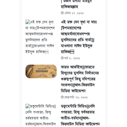
| উস্তাদ উসামা মাহমুদ
হাফিজাহুল্লাহ
এপ্রিল ১৭, ২০২০
এই রক্ত যেন বৃথা না যায়!
[উপমহাদেশের
আত্মমর্যাদাবোধসম্পন্ন
মুসলিমদের প্রতি বার্তা]||
মাওলানা সাঈদ ইউসুফ
হাফিজ
মার্চ ৮, ২০২০
ভারত আর্কাইভ||(ভারতে
হিন্দুদের মুসলিম নির্যাতনের
গুরুত্বপূর্ণ কিছু নথিপত্রের
সংকলন)||আল-ফিরদাউস
মিডিয়া ফাউন্ডেশন
ফেব্রুয়ারি ২৬, ২০২০
ডকুমেন্টারি ভিডিও||নেলি
গণহত্যা: হিন্দু বর্ববরতার
অতীত-বর্তমান||আল-
ফিরদাউস মিডিয়া ফাউন্ডেশন