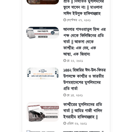
প্রতি || নির্যাতিত মুসলিমদের
ভুলে যাবেন না! || মাওলানা
সাঈদ ইউসুফ হাফিযাহুল্লাহ
সেপ্টেম্বর ২৭, ২০২১
আনসার গাযওয়াতুল হিন্দ এর
পক্ষ থেকে ফিলিস্তিনের প্রতি
বার্তা || আকসা থেকে
কাশ্মীর: এক দেহ, এক
আত্মা, এক জিহাদ!
মে ২২, ২০২১
১৪৪২ হিজরির ঈদ-উল-ফিতর
উপলক্ষে কাশ্মীর ও ভারতীয়
উপমহাদেশের মুসলিমদের
প্রতি বার্তা
মে ১৪, ২০২১
কাশ্মীরের মুসলিমদের প্রতি
বার্তা || আমির গাজী খালিদ
ইবরাহীম হাফিযাহুল্লাহ ||
এপ্রিল ২৬, ২০২১