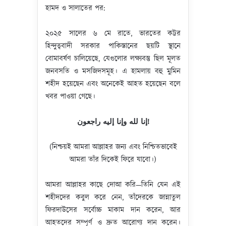
হামদ ও সালাতের পর:
২০২৫ সালের ৬ মে রাতে, ভারতের কট্টর
হিন্দুত্ববাদী সরকার পাকিস্তানের ছয়টি স্থানে
বোমাবর্ষণ চালিয়েছে, যেগুলোর লক্ষ্যবস্তু ছিল মূলত
জনবসতি ও মসজিদসমূহ। এ হামলায় বহু মুমিন
শহীদ হয়েছেন এবং অনেকেই আহত হয়েছেন বলে
খবর পাওয়া গেছে।
إنا لله وإنا إليه راجعون!
(নিশ্চয়ই আমরা আল্লাহর জন্য এবং নিশ্চিতভাবেই
আমরা তাঁর দিকেই ফিরে যাবো।)
আমরা আল্লাহর কাছে দোআ করি—তিনি যেন এই
শহীদদের কবুল করে নেন, তাঁদেরকে জান্নাতুল
ফিরদাউসের সর্বোচ্চ মাকাম দান করেন, আর
আহতদের সম্পূর্ণ ও দ্রুত আরোগ্য দান করেন।