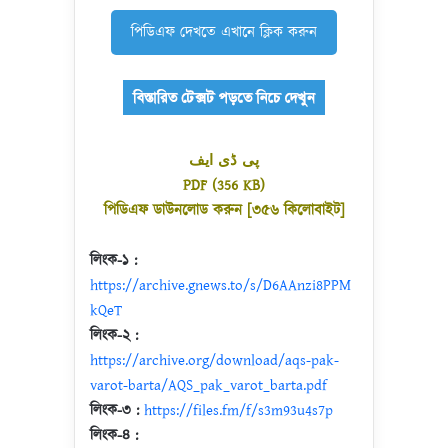
পিডিএফ দেখতে এখানে ক্লিক করুন
پی ڈی ایف
PDF (356 KB)
পিডিএফ ডাউনলোড করুন [৩৫৬ কিলোবাইট]
লিংক-১ :
https://archive.gnews.to/s/D6AAnzi8PPM
kQeT
লিংক-২ :
https://archive.org/download/aqs-pak-
varot-barta/AQS_pak_varot_barta.pdf
লিংক-৩ :
https://files.fm/f/s3m93u4s7p
লিংক-৪ :