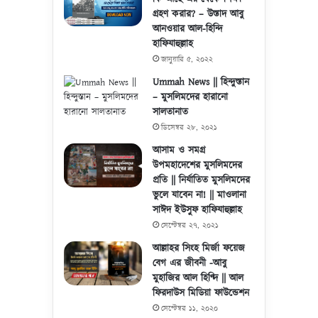
গ্রহণ করার? – উস্তাদ আবু
আনওয়ার আল-হিন্দি
হাফিযাহুল্লাহ
জানুয়ারি ৫, ২০২২
Ummah News || হিন্দুস্তান
– মুসলিমদের হারানো
সালতানাত
ডিসেম্বর ২৮, ২০২১
আসাম ও সমগ্র
উপমহাদেশের মুসলিমদের
প্রতি || নির্যাতিত মুসলিমদের
ভুলে যাবেন না! || মাওলানা
সাঈদ ইউসুফ হাফিযাহুল্লাহ
সেপ্টেম্বর ২৭, ২০২১
আল্লাহর সিংহ মির্জা ফয়েজ
বেগ এর জীবনী -আবু
মুহাজির আল হিণ্দি || আল
ফিরদাউস মিডিয়া ফাউন্ডেশন
সেপ্টেম্বর ১১, ২০২০