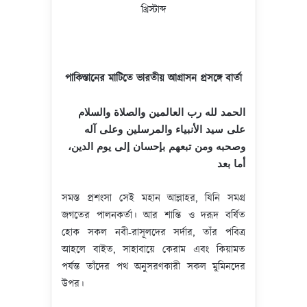
খ্রিস্টাব্দ
পাকিস্তানের মাটিতে ভারতীয় আগ্রাসন প্রসঙ্গে বার্তা
الحمد لله رب العالمين والصلاة والسلام
على سيد الأنبياء والمرسلين وعلى آله
وصحبه ومن تبعهم بإحسان إلى يوم الدين،
أما بعد
সমস্ত প্রশংসা সেই মহান আল্লাহর, যিনি সমগ্র
জগতের পালনকর্তা। আর শান্তি ও দরূদ বর্ষিত
হোক সকল নবী-রাসূলদের সর্দার, তাঁর পবিত্র
আহলে বাইত, সাহাবায়ে কেরাম এবং কিয়ামত
পর্যন্ত তাঁদের পথ অনুসরণকারী সকল মুমিনদের
উপর।