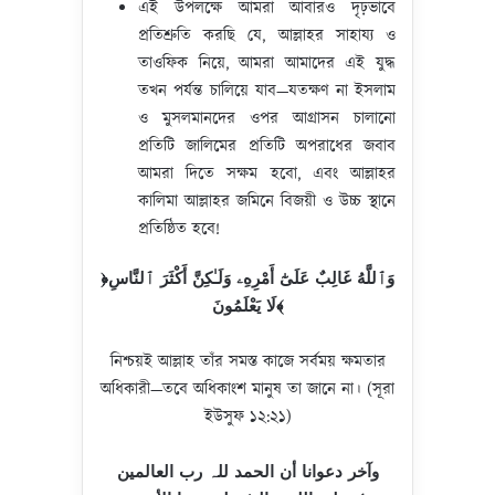
এই উপলক্ষে আমরা আবারও দৃঢ়ভাবে
প্রতিশ্রুতি করছি যে, আল্লাহর সাহায্য ও
তাওফিক নিয়ে, আমরা আমাদের এই যুদ্ধ
তখন পর্যন্ত চালিয়ে যাব—যতক্ষণ না ইসলাম
ও মুসলমানদের ওপর আগ্রাসন চালানো
প্রতিটি জালিমের প্রতিটি অপরাধের জবাব
আমরা দিতে সক্ষম হবো, এবং আল্লাহর
কালিমা আল্লাহর জমিনে বিজয়ী ও উচ্চ স্থানে
প্রতিষ্ঠিত হবে!
﴿وَٱللَّهُ غَالِبٌ عَلَىٰٓ أَمْرِهِۦ وَلَـٰكِنَّ أَكْثَرَ ٱلنَّاسِ
لَا يَعْلَمُونَ﴾
নিশ্চয়ই আল্লাহ তাঁর সমস্ত কাজে সর্বময় ক্ষমতার
অধিকারী—তবে অধিকাংশ মানুষ তা জানে না। (সূরা
ইউসুফ ১২:২১)
وآخر دعوانا أن الحمد للہ رب العالمین