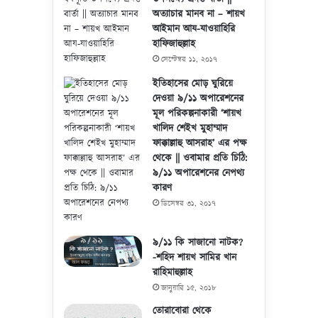
অত্যাচার মানব না – শায়খ
আইমান আয-যাওয়াহিরি
হাফিজাহুল্লাহ
সেপ্টেম্বর ১১, ২০১৭
ইতিহাসের মোড় ঘুরিয়ে
দেওয়া ৯/১১ অপারেশনের
মূল পরিকল্পনাকারী ‘শায়খ
খালিদ শেইখ মুহাম্মাদ
ফাক্কাল্লাহু আসরাহ’ এর পক্ষ
থেকে || ওবামার প্রতি চিঠি:
৯/১১ অপারেশনের নেপথ্য
কারণ
ডিসেম্বর ৩১, ২০১৭
৯/১১ কি সাজানো নাটক?
-শহিদ শায়খ সামির খান
রাহিমাহুল্লাহ
জানুয়ারি ১৫, ২০১৮
তোরাবোরা থেকে