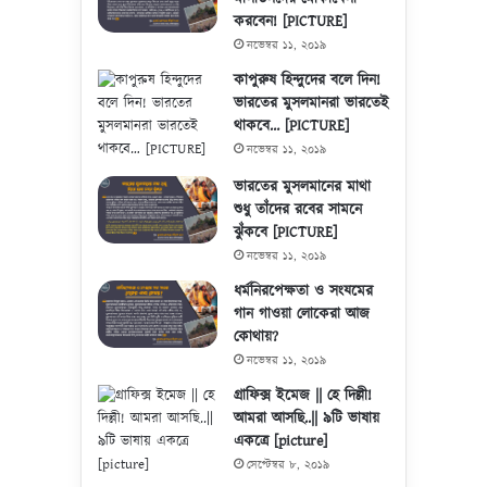
করবেন! [PICTURE]
নভেম্বর ১১, ২০১৯
কাপুরুষ হিন্দুদের বলে দিন!
ভারতের মুসলমানরা ভারতেই
থাকবে… [PICTURE]
নভেম্বর ১১, ২০১৯
ভারতের মুসলমানের মাথা
শুধু তাঁদের রবের সামনে
ঝুঁকবে [PICTURE]
নভেম্বর ১১, ২০১৯
ধর্মনিরপেক্ষতা ও সংযমের
গান গাওয়া লোকেরা আজ
কোথায়?
নভেম্বর ১১, ২০১৯
গ্রাফিক্স ইমেজ || হে দিল্লী!
আমরা আসছি..|| ৯টি ভাষায়
একত্রে [picture]
সেপ্টেম্বর ৮, ২০১৯