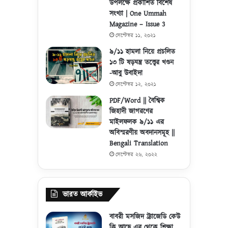
উপলক্ষে প্রকাশিত বিশেষ
সংখ্যা | One Ummah
Magazine – Issue 3
সেপ্টেম্বর ১১, ২০২১
৯/১১ হামলা নিয়ে প্রচলিত
১৩ টি ষড়যন্ত্র তত্ত্বের খণ্ডন
-আবু উবাইদা
সেপ্টেম্বর ১২, ২০২১
PDF/Word || বৈশ্বিক
জিহাদী জাগরণের
মাইলফলক ৯/১১ এর
অবিস্মরণীয় অবদানসমূহ ||
Bengali Translation
সেপ্টেম্বর ২৬, ২০২২
ভারত আর্কাইভ
বাবরী মসজিদ ট্র্যাজেডি কেউ
কি আছে এর থেকে শিক্ষা