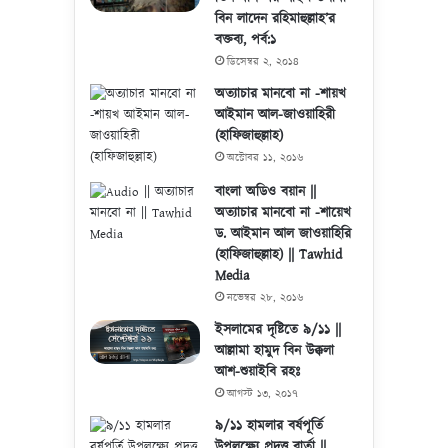
বিন লাদেন রহিমাহুল্লাহ’র
বক্তব্য, পর্ব:১
ডিসেম্বর ২, ২০১৪
অত্যাচার মানবো না -শায়খ
আইমান আল-জাওয়াহিরী
(হাফিজাহুল্লাহ)
অক্টোবর ১১, ২০১৬
বাংলা অডিও বয়ান ||
অত্যাচার মানবো না -শায়েখ
ড. আইমান আল জাওয়াহিরি
(হাফিজাহুল্লাহ) || Tawhid
Media
নভেম্বর ২৮, ২০১৬
ইসলামের দৃষ্টিতে ৯/১১ ||
আল্লামা হামুদ বিন উক্কলা
আশ-শুয়াইবি রহঃ
আগস্ট ১৩, ২০১৭
৯/১১ হামলার বর্ষপূর্তি
উপলক্ষ্যে প্রদত্ত বার্তা ||