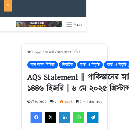
Menu
Home
/
মিডিয়া
/
আন-নাসর মিডিয়া
আন-নাসর মিডিয়া
নির্বাচিত
বার্তা ও বিবৃতি
বার্তা ও বিবৃত
AQS Statement || পাকিস্তানের মাটি
১৪৪৬ হিজরি | ৬ মে ২০২৫ খ্রিস্টাব্
মে ৮, ২০২৫
০
১,৩৫৪
২ minutes read
Facebook
X
LinkedIn
WhatsApp
Telegram