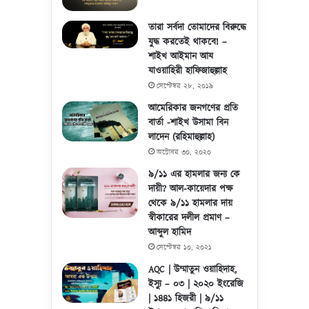
তারা সর্বদা তোমাদের বিরুদ্ধে
যুদ্ধ করতেই থাকবে! –
শাইখ আইমান আয
যাওয়াহিরী হাফিজাহুল্লাহ
সেপ্টেম্বর ২৮, ২০১৯
আমেরিকার জনগণের প্রতি
বার্তা -শাইখ উসামা বিন
লাদেন (রহিমাহুল্লাহ)
অক্টোবর ৩০, ২০২০
৯/১১ এর হামলার জন্য কে
দায়ী? আল-কায়েদার পক্ষ
থেকে ৯/১১ হামলার দায়
স্বীকারের দলীল প্রমাণ –
আব্দুল হামিদ
সেপ্টেম্বর ১০, ২০২১
AQC | উম্মাতুন ওয়াহিদাহ,
ইস্যু – ০৩ | ২০২০ ইংরেজি
| ১৪৪১ হিজরী | ৯/১১