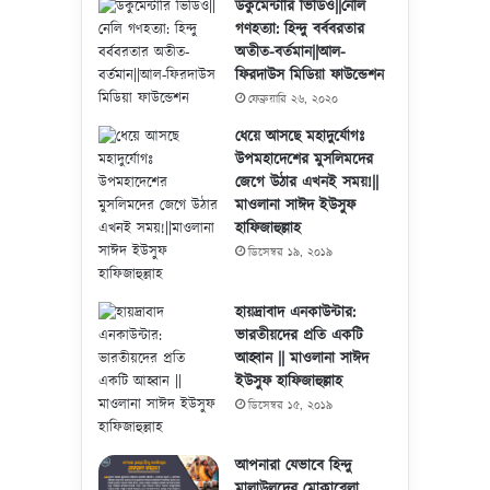
ডকুমেন্টারি ভিডিও||নেলি
গণহত্যা: হিন্দু বর্ববরতার
অতীত-বর্তমান||আল-
ফিরদাউস মিডিয়া ফাউন্ডেশন
ফেব্রুয়ারি ২৬, ২০২০
ধেয়ে আসছে মহাদুর্যোগঃ
উপমহাদেশের মুসলিমদের
জেগে উঠার এখনই সময়!||
মাওলানা সাঈদ ইউসুফ
হাফিজাহুল্লাহ
ডিসেম্বর ১৯, ২০১৯
হায়দ্রাবাদ এনকাউন্টার:
ভারতীয়দের প্রতি একটি
আহ্বান || মাওলানা সাঈদ
ইউসুফ হাফিজাহুল্লাহ
ডিসেম্বর ১৫, ২০১৯
আপনারা যেভাবে হিন্দু
মালাউলদের মোকাবেলা