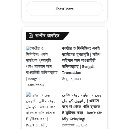
Show More
কাশ্মীর আর্কাইভ
কাশ্মীর ও ফিলিস্তিনঃ একই
দুর্ভোগের পুনরাবৃত্তি | শাইখ
আইমান আয যাওয়াহিরী
হাফিযাহুল্লাহ | Bengali
Translation
জুন ৩, ২০২২
یوں نہ بیٹھے ہوئے خالی
ہاتھوں کو مل | এভাবে
বসে না থেকে খালি হাতকে
ই মুষ্টিবদ্ধ কর! | Don’t Sit
Idly Grieving!
অক্টোবর ১৩, ২০২১