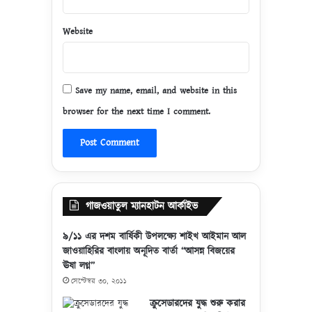
স্তা
তা
নে
দে
Website
জি
র
হা
কে
দে
প্র
র
চু
Save my name, email, and website in this
প্রে
র
browser for the next time I comment.
ক্ষা
অ
প
ব
ট
কা
,
শ
প্র
দে
কৃ
বে
ত
ন
গাজওয়াতুল ম্যানহাটন আর্কাইভ
বা
স্ত
৯/১১ এর দশম বার্ষিকী উপলক্ষ্যে শাইখ আইমান আল
ব
জাওয়াহিরির বাংলায় অনূদিত বার্তা “আসন্ন বিজয়ের
তা
ঊষা লগ্ন”
সেপ্টেম্বর ৩০, ২০১১
ক্রুসেডারদের যুদ্ধ শুরু করার