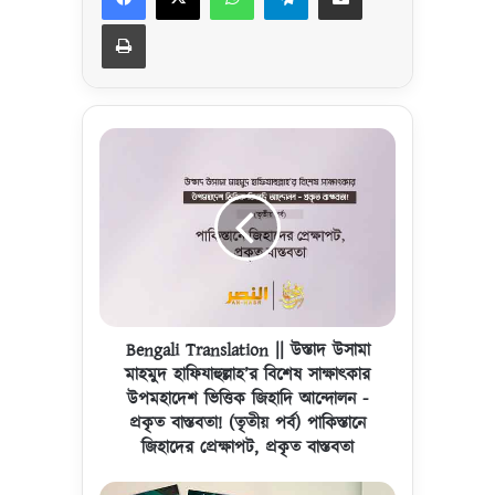
Print
B
e
n
g
a
l
i
T
r
a
Bengali Translation || উস্তাদ উসামা
n
মাহমুদ হাফিযাহুল্লাহ’র বিশেষ সাক্ষাৎকার
s
উপমহাদেশ ভিত্তিক জিহাদি আন্দোলন -
l
প্রকৃত বাস্তবতা! (তৃতীয় পর্ব) পাকিস্তানে
a
জিহাদের প্রেক্ষাপট, প্রকৃত বাস্তবতা
t
i
B