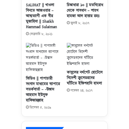
র
না
চিন্তাধারা ১০ || মতবিরোধ
SALIHAT || খাওলা
বি
ফি
থেকে সাবধান – শায়খ
বিনতে আজওয়ার –
শে
র
হামজা আল হাত্তার রহঃ
আত্মত্যাগী এক বীর
ষ
মুজাহিদা || Shaikh
বু
জুলাই ৮, ২০১৭
সা
Hammad Sulaiman
লে
ক্ষা
টি
ফেব্রুয়ারি ৮, ২০২১
ৎ
ন
কা
–
র
৪
উ
৩
প
|
ম
|
কাবুলের নর্থগেট হোটেলে
হা
যু
বিদেশী ক্রুসেডরদের
ভিডিও || পাপাচারী
দে
ল
ঘাঁটিতে ইস্তিশহাদি হামলা
সংবাদ মাধ্যমের ব্যাপারে
শ
কা
সতর্কবার্তা – -উস্তাদ
নভেম্বর ২৪, ২০১৭
ভি
দা
আহমাদ ইউসুফ
ত্তি
হাফিজাহুল্লাহ
হ
ক
১
ডিসেম্বর ৫, ২০১৯
জি
৪
হা
৪
দি
৬