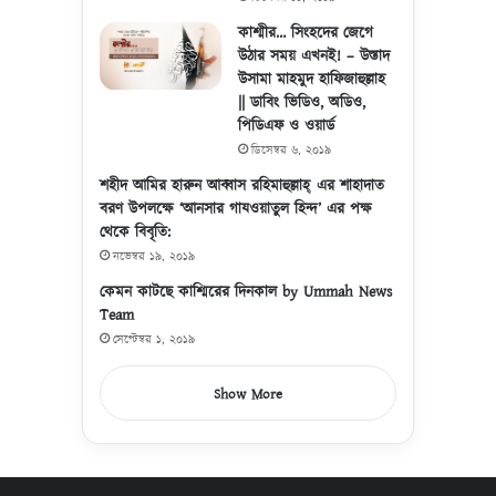
কাশ্মীর… সিংহদের জেগে
উঠার সময় এখনই! – উস্তাদ
উসামা মাহমুদ হাফিজাহুল্লাহ
|| ডাবিং ভিডিও, অডিও,
পিডিএফ ও ওয়ার্ড
ডিসেম্বর ৬, ২০১৯
শহীদ আমির হারুন আব্বাস রহিমাহুল্লাহ্ এর শাহাদাত
বরণ উপলক্ষে ‘আনসার গাযওয়াতুল হিন্দ’ এর পক্ষ
থেকে বিবৃতি:
নভেম্বর ১৯, ২০১৯
কেমন কাটছে কাশ্মিরের দিনকাল by Ummah News
Team
সেপ্টেম্বর ১, ২০১৯
Show More