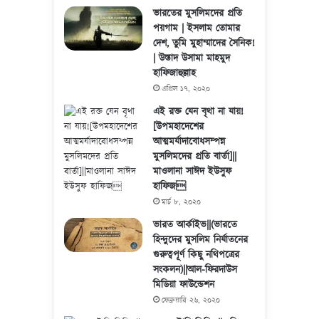
ভারতের মুসলিমদের প্রতি
পয়গাম | ইসলাম তোমার
দেশ, তুমি মুহাম্মাদের সৈনিক!
| উস্তাদ উসামা মাহমুদ
হাফিজাহুল্লাহ
এপ্রিল ১৭, ২০২০
এই রক্ত যেন বৃথা না যায়!
[উপমহাদেশের
আত্মমর্যাদাবোধসম্পন্ন
মুসলিমদের প্রতি বার্তা]||
মাওলানা সাঈদ ইউসুফ
হাফিজ
মার্চ ৮, ২০২০
ভারত আর্কাইভ||(ভারতে
হিন্দুদের মুসলিম নির্যাতনের
গুরুত্বপূর্ণ কিছু নথিপত্রের
সংকলন)||আল-ফিরদাউস
মিডিয়া ফাউন্ডেশন
ফেব্রুয়ারি ২৬, ২০২০