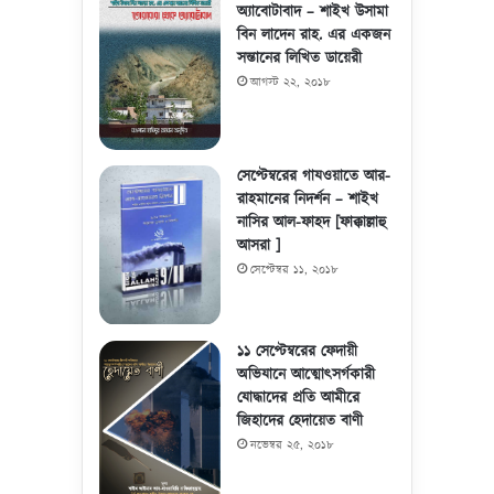
অ্যাবোটাবাদ – শাইখ উসামা
বিন লাদেন রাহ. এর একজন
সন্তানের লিখিত ডায়েরী
আগস্ট ২২, ২০১৮
সেপ্টেম্বরের গাযওয়াতে আর-
রাহমানের নিদর্শন – শাইখ
নাসির আল-ফাহদ [ফাক্কাল্লাহু
আসরা ]
সেপ্টেম্বর ১১, ২০১৮
১১ সেপ্টেম্বরের ফেদায়ী
অভিযানে আত্মোৎসর্গকারী
যোদ্ধাদের প্রতি আমীরে
জিহাদের হেদায়েত বাণী
নভেম্বর ২৫, ২০১৮