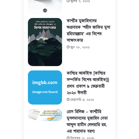
জুলাই ৬, ২০২০
কাশ্মীর মুজাহিদদের
অগ্রনায়ক ‘শহীদ জাকির মুসা
রহিমাহুল্লাহ’ এর বিশেষ
সাক্ষাৎকার
জুন ২৮, ২০২০
কাশ্মির আর্কাইভ [কাশ্মির
সম্পর্কিত বিশেষ আর্কাইভ]||
প্রথম প্রকাশ ৯ ফেব্রুয়ারী
২০২০ ঈসায়ী
ফেব্রুয়ারি ৯, ২০২০
প্রেস রিলিজ – কাশ্মীরি
মুসলমানদের মুজাহিদ নেতা
আব্দুল হামীদ লেলহারি রহ.
এর শাহাদাত বরণ!
ডিসেম্বর ১১, ২০১৯