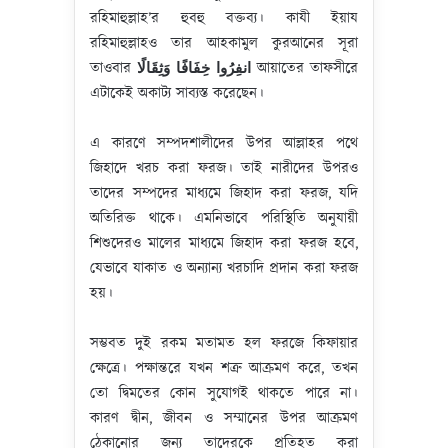
রহিমাহুল্লাহ’র হুবহু বক্তব্য। কাযী ইয়ায
রহিমাহুল্লাহও তার আহকামুল কুরআনের সূরা
তাওবার
انفِرُوا خِفَافًا وَثِقَالًا
আয়াতের তাফসীরে
এটাকেই অকাট্য সাব্যস্ত করেছেন।
এ কারণে সম্পদশালীদের উপর আল্লাহর পথে
জিহাদে খরচ করা ফরজ। তাই নারীদের উপরও
তাদের সম্পদের মাধ্যমে জিহাদ করা ফরজ, যদি
অতিরিক্ত থাকে। এমনিভাবে পরিস্থিতি অনুযায়ী
শিশুদেরও মালের মাধ্যমে জিহাদ করা ফরজ হবে,
যেভাবে যাকাত ও অন্যান্য খরচাদি প্রদান করা ফরজ
হয়।
সম্ভবত দুই রকম মতামত হল ফরজে কিফায়ার
ক্ষেত্রে। পক্ষান্তরে যখন শত্রু আক্রমণ করে, তখন
তো দ্বিমতের কোন সুযোগই থাকতে পারে না।
কারণ দ্বীন, জীবন ও সম্মানের উপর আক্রমণ
ঠেকানোর জন্য তাদেরকে প্রতিহত করা