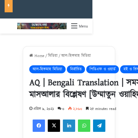
Menu
Home
/
মিডিয়া
/
আল-হিকমাহ মিডিয়া
আল-হিকমাহ মিডিয়া
নির্বাচিত
পিডিএফ ও ওয়ার্ড
বই ও রি
AQ | Bengali Translation | সমস
মাসআলার বিশ্লেষণ [উম্মাতুন ওয়াহিদ
এপ্রিল ৯, ২০২১
০
২,৮৯০
২৫ minutes read
Facebook
X
LinkedIn
WhatsApp
Telegram