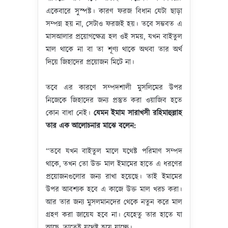
একেবারে সুস্পষ্ট। কারণ ফরজ বিধান যেটা ছাড়া
সম্পন্ন হয় না, সেটাও ফরজই হয়। তবে সম্ভবত এ
মাসআলার প্রয়োগক্ষেত্র হল ওই সময়, যখন বাইতুল
মাল থাকে না বা তা শূণ্য থাকে অথবা তার অর্থ
দিয়ে জিহাদের প্রয়োজন মিটে না।
তবে এর কারণে সম্পদশালী মুসলিমের উপর
নিজেকে জিহাদের জন্য প্রস্তুত করা ওয়াজিব হতে
কোন বাধা নেই।
যেমন
ইমাম
সারাখসী
রহিমাহুল্লাহ
তার
এক
আলোচনার
মাঝে
বলেন
:
“তবে যখন বাইতুল মালে যথেষ্ট পরিমাণ সম্পদ
থাকে, তখন তো উক্ত মাল ইমামের হাতে এ ধরণের
প্রয়োজনগুলোর জন্য রাখা হয়েছে। তাই ইমামের
উপর আবশ্যক হবে এ কাজে উক্ত মাল খরচ করা।
আর তার জন্য মুসলমানদের থেকে নতুন করে মাল
গ্রহণ করা জায়েয হবে না। যেহেতু তার হাতে যা
আছে, তাতেই যথেষ্ট হয়ে যাচ্ছে।