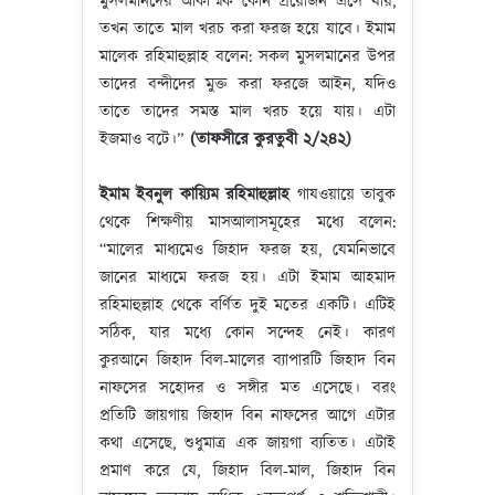
মুসলমানদের আকস্মিক কোন প্রয়োজন এসে যায়,
তখন তাতে মাল খরচ করা ফরজ হয়ে যাবে। ইমাম
মালেক রহিমাহুল্লাহ বলেন: সকল মুসলমানের উপর
তাদের বন্দীদের মুক্ত করা ফরজে আইন, যদিও
তাতে তাদের সমস্ত মাল খরচ হয়ে যায়। এটা
ইজমাও বটে।”
(
তাফসীরে
কুরতুবী
২
/
২৪২
)
ইমাম
ইবনুল
কায়্যিম
রহিমাহুল্লাহ
গাযওয়ায়ে তাবুক
থেকে শিক্ষণীয় মাসআলাসমূহের মধ্যে বলেন:
“মালের মাধ্যমেও জিহাদ ফরজ হয়, যেমনিভাবে
জানের মাধ্যমে ফরজ হয়। এটা ইমাম আহমাদ
রহিমাহুল্লাহ থেকে বর্ণিত দুই মতের একটি। এটিই
সঠিক, যার মধ্যে কোন সন্দেহ নেই। কারণ
কুরআনে জিহাদ বিল-মালের ব্যাপারটি জিহাদ বিন
নাফসের সহোদর ও সঙ্গীর মত এসেছে। বরং
প্রতিটি জায়গায় জিহাদ বিন নাফসের আগে এটার
কথা এসেছে, শুধুমাত্র এক জায়গা ব্যতিত। এটাই
প্রমাণ করে যে, জিহাদ বিল-মাল, জিহাদ বিন