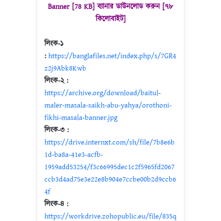
Banner [78 KB] ব্যানার ডাউনলোড করুন [৭৮
কিলোবাইট]
লিংক-১
:
https://banglafiles.net/index.php/s/7GR4
z2j9Abk8Kwb
লিংক-২ :
https://archive.org/download/baitul-
maler-masala-saikh-abu-yahya/orothoni-
fikhi-masala-banner.jpg
লিংক-৩ :
https://drive.internxt.com/sh/file/7b8e6b
1d-ba8a-41e3-acfb-
1959add53254/f3c66995dec1c2f5965fd2067
ccb3d4ad75e3e22e8b904e7ccbe00b2d9ccb6
4f
লিংক-৪ :
https://workdrive.zohopublic.eu/file/835q