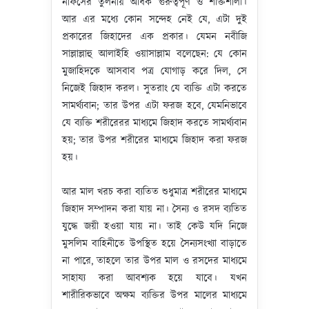
নাফসের তুলনায় অধিক গুরুত্বপূর্ণ ও শক্তিশালী।
আর এর মধ্যে কোন সন্দেহ নেই যে, এটা দুই
প্রকারের জিহাদের এক প্রকার। যেমন নবীজি
সাল্লাল্লাহু আলাইহি ওয়াসাল্লাম বলেছেন: যে কোন
মুজাহিদকে আসবাব পত্র যোগাড় করে দিল, সে
নিজেই জিহাদ করল। সুতরাং যে ব্যক্তি এটা করতে
সামর্থ্যবান; তার উপর এটা ফরজ হবে, যেমনিভাবে
যে ব্যক্তি শরীরেরর মাধ্যমে জিহাদ করতে সামর্থ্যবান
হয়; তার উপর শরীরের মাধ্যমে জিহাদ করা ফরজ
হয়।
আর মাল খরচ করা ব্যতিত শুধুমাত্র শরীরের মাধ্যমে
জিহাদ সম্পাদন করা যায় না। সৈন্য ও রসদ ব্যতিত
যুদ্ধে জয়ী হওয়া যায় না। তাই কেউ ‍যদি নিজে
মুসলিম বাহিনীতে উপস্থিত হয়ে সৈন্যসংখ্যা বাড়াতে
না পারে, তাহলে তার উপর মাল ও রসদের মাধ্যমে
সাহায্য করা আবশ্যক হয়ে যাবে। যখন
শারীরিকভাবে অক্ষম ব্যক্তির উপর মালের মাধ্যমে