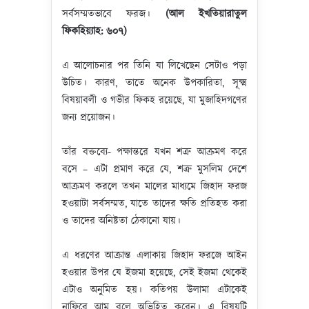
সর্বসম্মতভাবে ফরজ।
(
আল
ইখতিয়ারাতুল
ফিকহিয়্যাহ
:
৬০৭
)
এ আলোচনার পর তিনি যা লিখেছেন সেটাও পড়া
উচিত। কারণ, তাতে অনেক উপকারিতা, সূক্ষ্ম
বিষয়াবলী ও গভীর ফিকহ রয়েছে, যা মুজাহিদগণের
জন্য প্রয়োজন।
তাঁর বক্তব্যে- পক্ষান্তরে যখন শত্রু আক্রমণ করে
বসে – এটা প্রমাণ করে যে, শত্রু মুসলিম দেশে
আক্রমণ করলে তখন মালের মাধ্যমে জিহাদ ফরজ
হওয়াটা সর্বসম্মত, যাতে তাদের ক্ষতি প্রতিহত করা
ও তাদের অনিষ্টতা ঠেকানো যায়।
এ ধরণের আক্রান্ত এলাকায় জিহাদ ফরজে আইন
হওয়ার উপর যে ইজমা হয়েছে, সেই ইজমা থেকেই
এটাও অনুমিত হয়। কতিপয় উলামা এটাকেই
নাফিরে আম বলে অভিহিত করেন। এ বিষয়টি