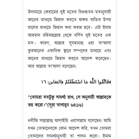
উলামায়ে কেরামের দুই মতের বিশুদ্ধতম মতানুযায়ী
জানের মাধ্যমে জিহাদ করতে অক্ষম ব্যক্তির উপর
মালের মাধ্যমে জিহাদ করা ফরজ হবে। এটা ইমাম
আহমাদ রহিমাহুল্লাহ থেকে বর্ণিত দুই মতের এক
মত। কারণ, আল্লাহ সুবহানাহু ওয়া তা‘আলা
কুরআনের একাধিক স্থানে সম্পদের মাধ্যমে এবং
জানের মাধ্যমে জিহাদ করতে আদেশ করেছেন।
আর আল্লাহ তা’আলা বলেছেন:
فَاتَّقُوا اللَّهَ مَا اسْتَطَعْتُمْ ﴿التغابن: ١٦﴾
“
তোমরা
যতটুকু সামর্থ্য রাখ, সে অনুযায়ী
আল্লাহকে
ভয়
করো
।
”
(
সূরা তাগাবুন ৬৪
:
১৬
)
নবীজি সাল্লাল্লাহু আলাইহি ওয়াসাল্লাম বলেছেন: আমি
যখন তোমাদেরকে কোন আদেশ করি, তখন তোমরা
তোমাদের সামর্থ্যানুযায়ী তা পালন করো। ইমাম