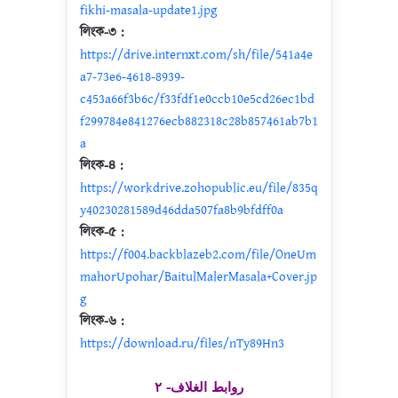
fikhi-masala-update1.jpg
লিংক-৩ :
https://drive.internxt.com/sh/file/541a4e
a7-73e6-4618-8939-
c453a66f3b6c/f33fdf1e0ccb10e5cd26ec1bd
f299784e841276ecb882318c28b857461ab7b1
a
লিংক-৪ :
https://workdrive.zohopublic.eu/file/835q
y40230281589d46dda507fa8b9bfdff0a
লিংক-৫ :
https://f004.backblazeb2.com/file/OneUm
mahorUpohar/BaitulMalerMasala+Cover.jp
g
লিংক-৬ :
https://download.ru/files/nTy89Hn3
روابط الغلاف- ٢