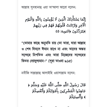
আল্লাহ সুবহানাহু ওয়া তা‘আলা আরো বলেন:
إِنَّمَا يَسْتَأْذِنُكَ الَّذِينَ لَا يُؤْمِنُونَ بِاللَّهِ وَالْيَوْمِ
الْآخِرِ وَارْتَابَتْ قُلُوبُهُمْ فَهُمْ فِي رَيْبِهِمْ
يَتَرَدَّدُونَ ﴿التوبة: ٤٥﴾
“
তোমার
কাছে
অনুমতি
চায়
তো
তারা
,
যারা
আল্লাহ
ও
শেষ
দিবসে
ঈমান
রাখে
না
এবং
তাদের
অন্তর
সন্দেহে
নিপতিত
এবং
তারা
নিজেদের
সন্দেহের
ভিতর
দ্যোদুল্যমান
।
” (
সূরা তাওবা ৯
:
১৫
)
নবীজি সাল্লাল্লাহু আলাইহি ওয়াসাল্লাম বলেন:
قَالَ رَسُولُ اللَّهِ صَلَّى اللَّهُ عَلَيْهِ وَسَلَّمَ ﴿
جَاهِدُوا الْمُشْرِكِينَ بِأَمْوَالِكُمْ وَأَنْفُسِكُمْ
وَأَلْسِنَتِكُمْ
﴾