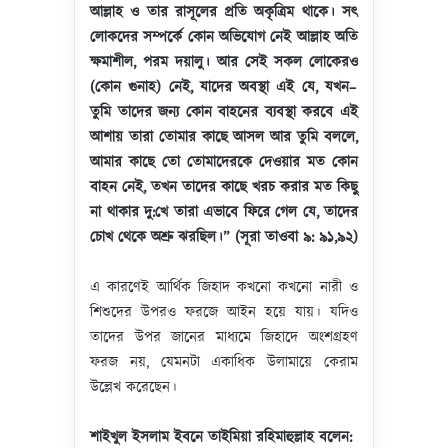
আল্লাহ
ও
তার
রাসূলের
প্রতি
অকৃত্রিম
থাকে
।
সৎ
লোকদের
সম্পর্কে
কোন
অভিযোগ
নেই
আল্লাহ
অতি
ক্ষমাশীল
,
পরম
দয়ালু
।
আর
সেই
সকল
লোকেরও
(
কোন
গুনাহ
)
নেই
,
যাদের
অবস্থা
এই
যে
,
যখন
–
তুমি
তাদের
জন্য
কোন
বাহনের
ব্যবস্থা
করবে
এই
আশায়
তারা
তোমার
কাছে
আসল
আর
তুমি
বললে
,
আমার
কাছে
তো
তোমাদেরকে
দেওয়ার
মত
কোন
বাহন
নেই
,
তখন
তাদের
কাছে
খরচ
করার
মত
কিছু
না
থাকার
দু
:
খে
তারা
এভাবে
ফিরে
গেল
যে
,
তাদের
চোখ
থেকে
অশ্রু
ঝরছিল
।
”
(সূরা তাওবা ৯: ৯১,৯২)
এ কারণেই আর্থিক জিহাদ কখনো কখনো নারী ও
শিশুদের উপরও ফরজে আইন হয়ে যায়। যদিও
তাদের উপর জানের মাধ্যমে জিহাদে অংশগ্রহণ
ফরজ নয়, যেমনটা একাধিক উলামায়ে কেরাম
উল্লেখ করেছেন।
শাইখুল
ইসলাম
ইবনে
তাইমিয়া
রহিমাহুল্লাহ
বলেন
: