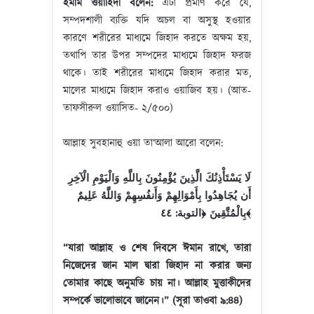
ইমাম ওয়াহিদী বলেন
:
এটা প্রমাণ করে যে,
সম্পদশালী ব্যক্তি যদি অচল বা অসুস্থ হওয়ার
কারণে শরীরের মাধ্যমে জিহাদ করতে অক্ষম হয়,
তথাপি তার উপর সম্পদের মাধ্যমে জিহাদ ফরজ
থাকে। তাই শরীরের মাধ্যমে জিহাদ করার মত,
মালের মাধ্যমে জিহাদ করাও ওয়াজিব হয়। (আত-
তাফসীরুল ওয়াসিত- ২/৫০০)
আল্লাহ সুবহানাহু ওয়া তা‘আলা আরো বলেন:
لَا يَسْتَأْذِنُكَ الَّذِينَ يُؤْمِنُونَ بِاللَّهِ وَالْيَوْمِ الْآخِرِ
أَن يُجَاهِدُوا بِأَمْوَالِهِمْ وَأَنفُسِهِمْ وَاللَّهُ عَلِيمٌ
بِالْمُتَّقِينَ ﴿التوبة: ٤٤﴾
“
যারা
আল্লাহ
ও
শেষ
দিবসে
ঈমান
রাখে
,
তারা
নিজেদের
জান
মাল
দ্বারা
জিহাদ
না
করার
জন্য
তোমার
কাছে
অনুমতি
চায়
না
।
আল্লাহ
মুত্তাকীদের
সম্পর্কে
ভালোভাবে
জানেন
।
” (
সূরা
তাওবা ৯
:
৪৪
)