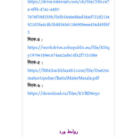
https://drive.internxt.com/sh/file/33fcce7
a-6ff6-47ac-a402-
7676f39d255b/fa5b5446e88ad38ad722d213e
921029a4c8b3b8836561186909eee436d495bf
3
লিংক-৪ :
https://workdrive.zohopublic.eu/file/835q
y1979e189ec674aa2ade14fa2f715108e
লিংক-৫ :
https://f004.backblazeb2.com/file/OneUm
mahorUpohar/BaitulMalerMasala.pdf
লিংক-৬ :
https://download.ru/files/KVBD9myc
روابط ورد