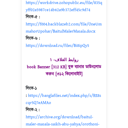
https://workdrive.zohopublic.eu/file/835q
yff02a5987ce14b62a9b372eff45c9d74
লিংক-৫ :
https://f004.backblazeb2.com/file/OneUm
mahorUpohar/BaitulMalerMasala.docx
লিংক-৬ :
https://download.ru/files/Bi8ipQy5
روابط الغلاف- ١
book Banner [312 KB] বুক ব্যানার ডাউনলোড
করুন [৩১২ কিলোবাইট]
লিংক-১
:
https://banglafiles.net/index.php/s/RE8s
cqr5Q7eAMAo
লিংক-২ :
https://archive.org/download/baitul-
maler-masala-saikh-abu-yahya/orothoni-