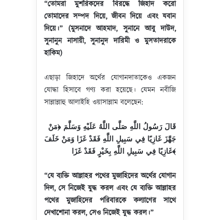
“
তোমরা
মুশরিকদের
বিরদ্ধে
জিহাদ
করো
তোমাদের
সম্পদ
দিয়ে
,
জীবন
দিয়ে
এবং
যবান
দিয়ে
।
” (
মুসনাদে
আহমাদ
,
সুনানে
আবু
দাউদ
,
সুনানুন
নাসায়ী
,
সুনানুদ
দারিমী
ও
মুসতাদরাকে
হাকিম
)
এছাড়া জিহাদে অর্থের যোগানদাতাকেও একজন
যোদ্ধা হিসাবে গণ্য করা হয়েছে। যেমন নবীজি
সাল্লাল্লাহু আলাইহি ওয়াসাল্লাম বলেছেন:
قَالَ رَسُولُ اللَّهِ صَلَّى اللَّهُ عَلَيْهِ وَسَلَّمَ ﴿مَنْ
جَهَّزَ غَازِيًا فِي سَبِيلِ اللَّهِ فَقَدْ غَزَا وَمَنْ خَلَفَ
غَازِيًا فِي سَبِيلِ اللَّهِ بِخَيْرٍ فَقَدْ غَزَا﴾
“
যে
ব্যক্তি
আল্লাহর
পথের
মুজাহিদের
অর্থের
যোগান
দিল
,
সে
নিজেই
যুদ্ধ
করল
এবং
যে
ব্যক্তি আল্লাহর
পথের
মুজাহিদের
পরিবারকে কল্যাণের
সাথে
দেখাশোনা
করল
,
সেও
নিজেই
যুদ্ধ
করল
।
”