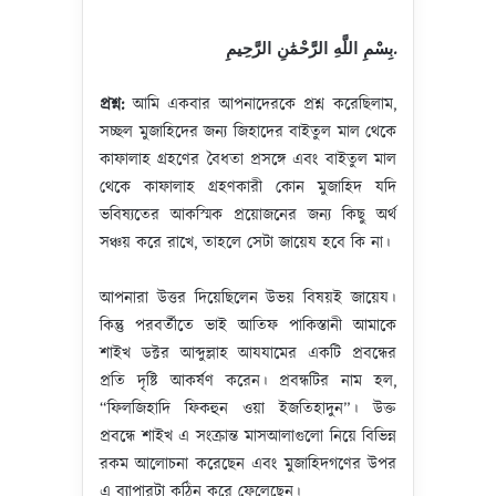
بِسْمِ اللَّهِ الرَّحْمَٰنِ الرَّحِيمِ
.
প্রশ্ন
:
আমি একবার আপনাদেরকে প্রশ্ন করেছিলাম,
সচ্ছল মুজাহিদের জন্য জিহাদের বাইতুল মাল থেকে
কাফালাহ গ্রহণের বৈধতা প্রসঙ্গে এবং বাইতুল মাল
থেকে কাফালাহ গ্রহণকারী কোন মুজাহিদ যদি
ভবিষ্যতের আকস্মিক প্রয়োজনের জন্য কিছু অর্থ
সঞ্চয় করে রাখে, তাহলে সেটা জায়েয হবে কি না।
আপনারা উত্তর দিয়েছিলেন উভয় বিষয়ই জায়েয।
কিন্তু পরবর্তীতে ভাই আতিফ পাকিস্তানী আমাকে
শাইখ ডক্টর আব্দুল্লাহ আযযামের একটি প্রবন্ধের
প্রতি দৃষ্টি আকর্ষণ করেন। প্রবন্ধটির নাম হল,
“ফিলজিহাদি ফিকহুন ওয়া ইজতিহাদুন”। উক্ত
প্রবন্ধে শাইখ এ সংক্রান্ত মাসআলাগুলো নিয়ে বিভিন্ন
রকম আলোচনা করেছেন এবং মুজাহিদগণের উপর
এ ব্যাপারটা কঠিন করে ফেলেছেন।