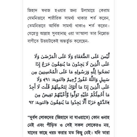
জিহাদ ফরজ হওয়ার জন্য উলামায়ে কেরাম
যেমনিভাবে শারীরিক সামর্থ্য থাকার শর্ত করেন,
তেমনিভাবে আর্থিক সামর্থ্য থাকাও শর্ত করেন।
যেহেতু আল্লাহ সুবহানাহু ওয়া তা‘আলা তার নিম্নোক্ত
বাণীতে উভয়টাকেই অন্তর্ভুক্ত করেছেন-
لَّيْسَ عَلَى الضُّعَفَاءِ وَلَا عَلَى الْمَرْضَىٰ وَلَا
عَلَى الَّذِينَ لَا يَجِدُونَ مَا يُنفِقُونَ حَرَجٌ إِذَا
نَصَحُوا لِلَّهِ وَرَسُولِهِ مَا عَلَى الْمُحْسِنِينَ مِن
سَبِيلٍ وَاللَّهُ غَفُورٌ رَّحِيمٌ ﴿التوبة: ٩١﴾
وَلَا
عَلَى الَّذِينَ إِذَا مَا أَتَوْكَ لِتَحْمِلَهُمْ قُلْتَ لَا أَجِدُ
مَا أَحْمِلُكُمْ عَلَيْهِ تَوَلَّوا وَّأَعْيُنُهُمْ تَفِيضُ مِنَ
الدَّمْعِ حَزَنًا أَلَّا يَجِدُوا مَا يُنفِقُونَ ﴿التوبة: ٩٢﴾
“
দুর্বল
লোকদের
(
জিহাদে
না
যাওয়াতে
)
কোন
গুনাহ
নেই
এবং
পীড়িত
ও
সেই
সকল
লোকেরও
নয়
,
যাদের
কাছে
খরচ
করার
মত
কিছু
নেই
।
যদি
তারা