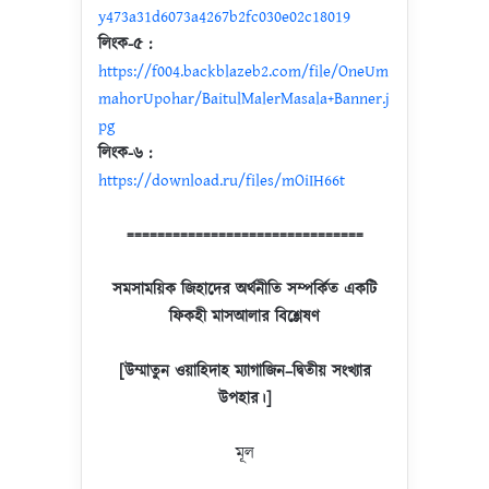
y473a31d6073a4267b2fc030e02c18019
লিংক-৫ :
https://f004.backblazeb2.com/file/OneUm
mahorUpohar/BaitulMalerMasala+Banner.j
pg
লিংক-৬ :
https://download.ru/files/mOiIH66t
===============================
সমসাময়িক
জিহাদের
অর্থনীতি
সম্পর্কিত
একটি
ফিকহী
মাসআলার
বিশ্লেষণ
[
উম্মাতুন
ওয়াহিদাহ
ম্যাগাজিন
–
দ্বিতীয়
সংখ্যার
উপহার
।
]
মূল