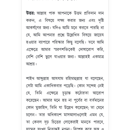
উত্তর
:
আল্লাহ পাক আপনাকে উত্তম প্রতিদান দান
করুন, এ বিষয়ে লক্ষ্য করার জন্য এবং দৃষ্টি
আকর্ষণের জন্য। যদিও আমি মনে করতে পারছি না
যে, আমি আপনার প্রশ্নে উল্লেখিত বিষয়ে জায়েয
হওয়ার ব্যাপারে পরিস্কার কিছু বলেছি। তবে আমি
এক্ষেত্রে আমার স্মরণশক্তিকেই দোষারোপ করি,
বেশি বেশি ভুলে যাওয়ার জন্য। আল্লাহই একমাত্র
আশ্রয়।
শাইখ আব্দুল্লাহ আযযাম রহিমাহুল্লাহ যা বলেছেন,
সেটা আমি একাধিকবার পড়েছি। কোন সন্দেহ নেই
যে, তিনি এক্ষেত্রে চূড়ান্ত কঠোরতা আরোপ
করেছেন। আমার মনে হয় না পূর্বের বা বর্তমানের
কোন মুজাহিদ, তিনি যা উল্লেখ করেছেন; তা মেনে
চলেন। তার অধিকাংশ মাসআলাগুলোই এমন যে,
তা কেবল দৃঢ় চিত্তের লোকেরাই মানতে পারবে,
যাদের সংখ্যা নিতান্তই নগন্য। বিশেষ করে অস্ত্র ও