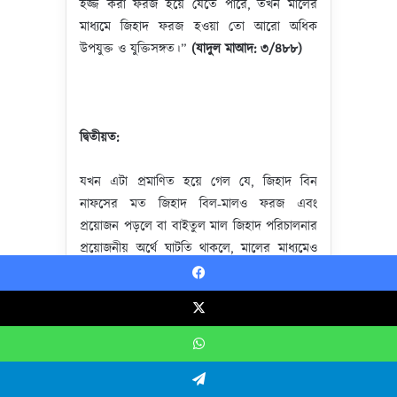
হজ্জ করা ফরজ হয়ে যেতে পারে, তখন মালের
মাধ্যমে জিহাদ ফরজ হওয়া তো আরো অধিক
উপযুক্ত ও যুক্তিসঙ্গত।”
(
যাদুল
মাআদ
:
৩
/
৪৮৮
)
দ্বিতীয়ত
:
যখন এটা প্রমাণিত হয়ে গেল যে, জিহাদ বিন
নাফসের মত জিহাদ বিল-মালও ফরজ এবং
প্রয়োজন পড়লে বা বাইতুল মাল জিহাদ পরিচালনার
প্রয়োজনীয় অর্থে ঘাটতি থাকলে, মালের মাধ্যমেও
জিহাদ করা ফরজ হয়ে যায়, বিশেষ করে জিহাদ
Facebook
ফরজে আইন হয়ে যাওয়ার সময়। তাই ধনী ও
সম্পদশালী মুসলমানদের উপর তাদের মাল খরচ
X
করা আবশ্যক হবে যতক্ষণ না প্রয়োজন পূরণ হয়।
WhatsApp
এখন
প্রশ্ন
থেকে
যায়
:
একজন মুসলিমের উপর কী