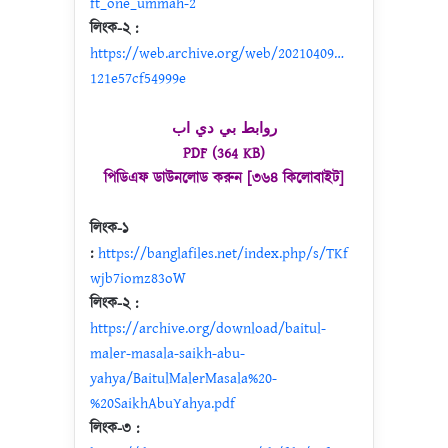
ft_one_ummah-2
লিংক-২ :
https://web.archive.org/web/20210409…
121e57cf54999e
روابط بي دي اب
PDF (364 KB)
পিডিএফ ডাউনলোড করুন [৩৬৪ কিলোবাইট]
লিংক-১
:
https://banglafiles.net/index.php/s/TKf
wjb7iomz83oW
লিংক-২ :
https://archive.org/download/baitul-
maler-masala-saikh-abu-
yahya/BaitulMalerMasala%20-
%20SaikhAbuYahya.pdf
লিংক-৩ :