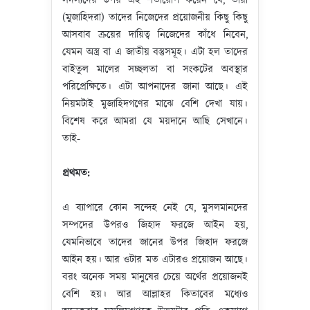
সদস্যদের উপর এই শর্তারোপ করেন যে, তারা
(মুজাহিদরা) তাদের নিজেদের প্রয়োজনীয় কিছু কিছু
আসবাব ক্রয়ের দায়িত্ব নিজেদের কাঁধে নিবেন,
যেমন অস্ত্র বা এ জাতীয় বস্তুসমূহ। এটা হল তাদের
বাইতুল মালের সচ্ছলতা বা সংকটের অবস্থার
পরিপ্রেক্ষিতে। এটা আপনাদের জানা আছে। এই
নিয়মটাই মুজাহিদগণের মাঝে বেশি দেখা যায়।
বিশেষ করে আমরা যে ময়দানে আছি সেখানে।
তাই-
প্রথমত
:
এ ব্যাপারে কোন সন্দেহ নেই যে, মুসলমানদের
সম্পদের উপরও জিহাদ ফরজে আইন হয়,
যেমনিভাবে তাদের জানের উপর জিহাদ ফরজে
আইন হয়। আর ওটার মত এটারও প্রয়োজন আছে।
বরং অনেক সময় মানুষের চেয়ে অর্থের প্রয়োজনই
বেশি হয়। আর আল্লাহর কিতাবের মধ্যেও