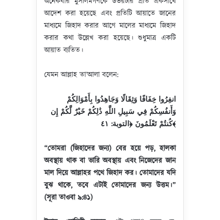
অনেকবার মুসলিমগণকে উভয়টার প্রতি একসাথে
আদেশ করা হয়েছে এবং প্রতিটি আয়াতে জানের
মাধ্যমে জিহাদ করার আগে মালের মাধ্যমে জিহাদ
করার কথা উল্লেখ করা হয়েছে। শুধুমাত্র একটি
আয়াত ব্যতিত।
যেমন আল্লাহ তা’আলা বলেন:
انفِرُوا خِفَافًا وَثِقَالًا وَجَاهِدُوا بِأَمْوَالِكُمْ
وَأَنفُسِكُمْ فِي سَبِيلِ اللَّهِ ذَٰلِكُمْ خَيْرٌ لَّكُمْ إِن
كُنتُمْ تَعْلَمُونَ ﴿التوبة: ٤١﴾
“তোমরা (জিহাদের জন্য) বের হয়ে পড়, হালকা
অবস্থায় থাক বা ভারি অবস্থায় এবং নিজেদের জান
মাল দিয়ে আল্লাহর পথে জিহাদ কর
।
তোমাদের যদি
বুঝ থাকে
, তবে এটাই তোমাদের জন্য উত্তম
।
”
(সূরা তাওবা ৯:৪১)