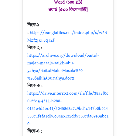
Word (500 KB)
ওয়ার্ড [৫০০ কিলোবাইট]
লিংক-১
:
https://banglafiles.net/index.php/s/w2B
MZf2JKF8qTZP
লিংক-২ :
https://archive.org/download/baitul-
maler-masala-saikh-abu-
yahya/BaitulMalerMasala%20-
%20SaikhAbuYahya.docx
লিংক-৩ :
https://drive.internxt.com/sh/file/38a8f0c
0-22d4-4511-b288-
0131e4d5bc41/3045868a7c9bd1c147b0b924
588c1fefa1db6c04a5132dd9360cda09e3abc1
0c
লিংক-৪ :