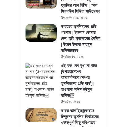
মুহাজির আল হিণ্দি || আল
ফিরদাউস মিডিয়া ফাউন্ডেশন
সেপ্টেম্বর ১১, ২০২০
ভারতের মুসলিমদের প্রতি
পয়গাম | ইসলাম তোমার
দেশ, তুমি মুহাম্মাদের সৈনিক!
| উস্তাদ উসামা মাহমুদ
হাফিজাহুল্লাহ
এপ্রিল ১৭, ২০২০
এই রক্ত যেন বৃথা না যায়!
[উপমহাদেশের
আত্মমর্যাদাবোধসম্পন্ন
মুসলিমদের প্রতি বার্তা]||
মাওলানা সাঈদ ইউসুফ
হাফিজ
মার্চ ৮, ২০২০
ভারত আর্কাইভ||(ভারতে
হিন্দুদের মুসলিম নির্যাতনের
গুরুত্বপূর্ণ কিছু নথিপত্রের