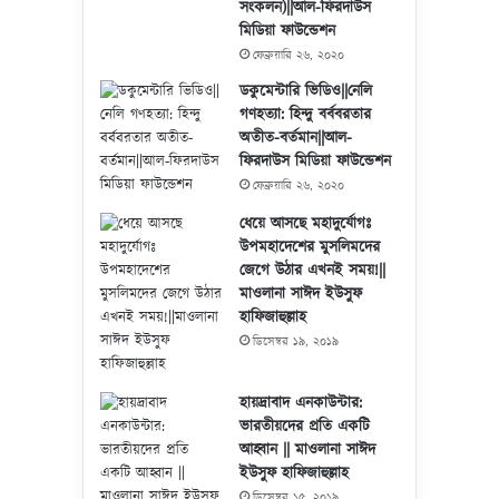
সংকলন)||আল-ফিরদাউস
মিডিয়া ফাউন্ডেশন
ফেব্রুয়ারি ২৬, ২০২০
ডকুমেন্টারি ভিডিও||নেলি
গণহত্যা: হিন্দু বর্ববরতার
অতীত-বর্তমান||আল-
ফিরদাউস মিডিয়া ফাউন্ডেশন
ফেব্রুয়ারি ২৬, ২০২০
ধেয়ে আসছে মহাদুর্যোগঃ
উপমহাদেশের মুসলিমদের
জেগে উঠার এখনই সময়!||
মাওলানা সাঈদ ইউসুফ
হাফিজাহুল্লাহ
ডিসেম্বর ১৯, ২০১৯
হায়দ্রাবাদ এনকাউন্টার:
ভারতীয়দের প্রতি একটি
আহ্বান || মাওলানা সাঈদ
ইউসুফ হাফিজাহুল্লাহ
ডিসেম্বর ১৫, ২০১৯