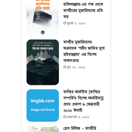
হাফিযাহুল্লাহ-এর পক্ষ থেকে
কাশ্মীরের মুজাহিদদের প্রতি
বার
জুলাই ৬, ২০২০
কাশ্মীর মুজাহিদদের
অগ্রনায়ক ‘শহীদ জাকির মুসা
রহিমাহুল্লাহ’ এর বিশেষ
সাক্ষাৎকার
জুন ২৮, ২০২০
কাশ্মির আর্কাইভ [কাশ্মির
সম্পর্কিত বিশেষ আর্কাইভ]||
প্রথম প্রকাশ ৯ ফেব্রুয়ারী
২০২০ ঈসায়ী
ফেব্রুয়ারি ৯, ২০২০
প্রেস রিলিজ – কাশ্মীরি