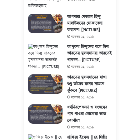
আপনারা যেভাবে হিন্দু
মালাউলদের মোকাবেলা
করবেন! [PICTURE]
নভেম্বর ১১, ২০১৯
কাপুরুষ হিন্দুদের বলে দিন!
ভারতের মুসলমানরা ভারতেই
থাকবে… [PICTURE]
নভেম্বর ১১, ২০১৯
ভারতের মুসলমানের মাথা
শুধু তাঁদের রবের সামনে
ঝুঁকবে [PICTURE]
নভেম্বর ১১, ২০১৯
ধর্মনিরপেক্ষতা ও সংযমের
গান গাওয়া লোকেরা আজ
কোথায়?
নভেম্বর ১১, ২০১৯
গ্রাফিক্স ইমেজ || হে দিল্লী!