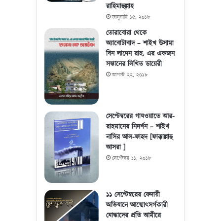
রাহিমাহুল্লাহ
জানুয়ারি ১৫, ২০১৮
তোরাবোরা থেকে
অ্যাবোটাবাদ – শাইখ উসামা
বিন লাদেন রাহ. এর একজন
সন্তানের লিখিত ডায়েরী
আগস্ট ২২, ২০১৮
সেপ্টেম্বরের গাযওয়াতে আর-
রাহমানের নিদর্শন – শাইখ
নাসির আল-ফাহদ [ফাক্কাল্লাহু
আসরা ]
সেপ্টেম্বর ১১, ২০১৮
১১ সেপ্টেম্বরের ফেদায়ী
অভিযানে আত্মোৎসর্গকারী
যোদ্ধাদের প্রতি আমীরে