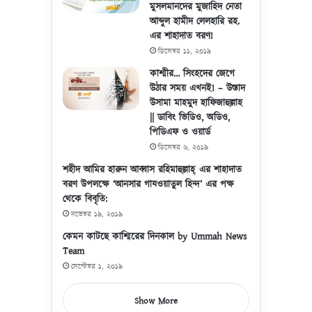
মুসলমানদের মুজাহিদ নেতা
আব্দুল হামীদ লেলহারি রহ.
এর শাহাদাত বরণ!
ডিসেম্বর ১১, ২০১৯
কাশ্মীর… সিংহদের জেগে
উঠার সময় এখনই! – উস্তাদ
উসামা মাহমুদ হাফিজাহুল্লাহ
|| ডাবিং ভিডিও, অডিও,
পিডিএফ ও ওয়ার্ড
ডিসেম্বর ৬, ২০১৯
শহীদ আমির হারুন আব্বাস রহিমাহুল্লাহ্ এর শাহাদাত
বরণ উপলক্ষে ‘আনসার গাযওয়াতুল হিন্দ’ এর পক্ষ
থেকে বিবৃতি:
নভেম্বর ১৯, ২০১৯
কেমন কাটছে কাশ্মিরের দিনকাল by Ummah News
Team
সেপ্টেম্বর ১, ২০১৯
Show More