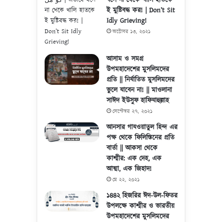
বসে না থেকে খালি হাতকে
ই মুষ্টিবদ্ধ কর! | Don’t Sit
Idly Grieving!
অক্টোবর ১৩, ২০২১
আসাম ও সমগ্র
উপমহাদেশের মুসলিমদের
প্রতি || নির্যাতিত মুসলিমদের
ভুলে যাবেন না! || মাওলানা
সাঈদ ইউসুফ হাফিযাহুল্লাহ
সেপ্টেম্বর ২৭, ২০২১
আনসার গাযওয়াতুল হিন্দ এর
পক্ষ থেকে ফিলিস্তিনের প্রতি
বার্তা || আকসা থেকে
কাশ্মীর: এক দেহ, এক
আত্মা, এক জিহাদ!
মে ২২, ২০২১
১৪৪২ হিজরির ঈদ-উল-ফিতর
উপলক্ষে কাশ্মীর ও ভারতীয়
উপমহাদেশের মুসলিমদের