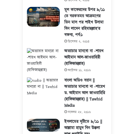
ডিসেম্বর ২, ২০১৪
মূল কাফেরদের উপর ৯/১১
তে বরকতময় আক্রমণের
তিন মাস পর শাইখ উসামা
বিন লাদেন রহিমাহুল্লাহ’র
বক্তব্য, পর্ব:১
ডিসেম্বর ২, ২০১৪
অত্যাচার মানবো না -শায়খ
আইমান আল-জাওয়াহিরী
(হাফিজাহুল্লাহ)
অক্টোবর ১১, ২০১৬
বাংলা অডিও বয়ান ||
অত্যাচার মানবো না -শায়েখ
ড. আইমান আল জাওয়াহিরি
(হাফিজাহুল্লাহ) || Tawhid
Media
নভেম্বর ২৮, ২০১৬
ইসলামের দৃষ্টিতে ৯/১১ ||
আল্লামা হামুদ বিন উক্কলা