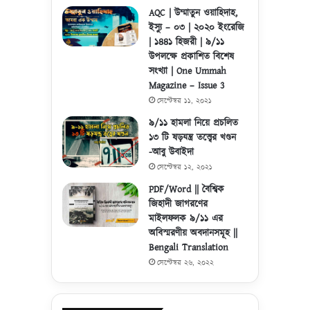
AQC | উম্মাতুন ওয়াহিদাহ,
ইস্যু – ০৩ | ২০২০ ইংরেজি
| ১৪৪১ হিজরী | ৯/১১
উপলক্ষে প্রকাশিত বিশেষ
সংখ্যা | One Ummah
Magazine – Issue 3
সেপ্টেম্বর ১১, ২০২১
৯/১১ হামলা নিয়ে প্রচলিত
১৩ টি ষড়যন্ত্র তত্ত্বের খণ্ডন
-আবু উবাইদা
সেপ্টেম্বর ১২, ২০২১
PDF/Word || বৈশ্বিক
জিহাদী জাগরণের
মাইলফলক ৯/১১ এর
অবিস্মরণীয় অবদানসমূহ ||
Bengali Translation
সেপ্টেম্বর ২৬, ২০২২