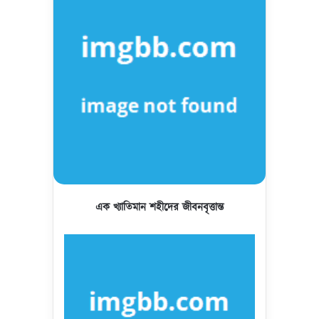
এক খ্যাতিমান শহীদের জীবনবৃত্তান্ত