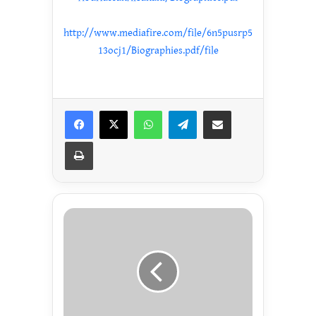
http://www.mediafire.com/file/6n5pusrp5
13ocj1/Biographies.pdf/file
Facebook
X
WhatsApp
Telegram
Share via Email
Print
জি
হা
দে
অং
শ
গ্র
হ