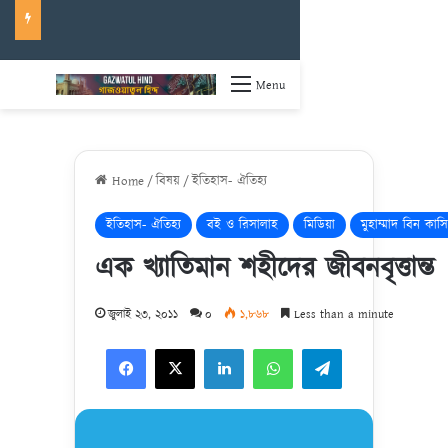
Menu
Home
/
বিষয়
/
ইতিহাস- ঐতিহ্য
ইতিহাস- ঐতিহ্য
বই ও রিসালাহ
মিডিয়া
মুহাম্মাদ বিন কাস
এক খ্যাতিমান শহীদের জীবনবৃত্তান্ত
জুলাই ২৩, ২০১১
০
১,৮৬৮
Less than a minute
Facebook
X
LinkedIn
WhatsApp
Telegram