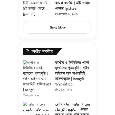
আমরা আসছি..|| ৯টি ভাষায়
একত্রে [picture]
সেপ্টেম্বর ৮, ২০১৯
Show More
কাশ্মীর আর্কাইভ
কাশ্মীর ও ফিলিস্তিনঃ একই
দুর্ভোগের পুনরাবৃত্তি | শাইখ
আইমান আয যাওয়াহিরী
হাফিযাহুল্লাহ | Bengali
Translation
জুন ৩, ২০২২
یوں نہ بیٹھے ہوئے خالی
ہاتھوں کو مل | এভাবে