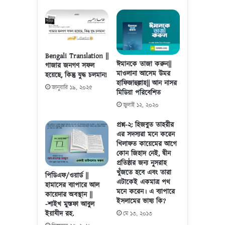
ন
স
আ
দ
হ
স্য
মা
ক
দ
মা
Bengali Translation ||
আ
ন্ডা
ঈমানকে তাজা করুন||
গাজার জনগণ সফল
স
মাওলানা আসেম উমর
র
হয়েছে, কিন্তু যুদ্ধ চলমান!
হাফিজাহুল্লাহ|| আন নাসর
সা
ই
জানুয়ারি ১৯, ২০২৫
মিডিয়া পরিবেশিত
লি
লি
ম
য়া
জুলাই ১২, ২০২০
স
প্রশ্ন-২: হিজবুত তাহরীর
কা
এর সদস্যরা মনে করেন
শ্মি
খিলাফত কায়েমের আগে
রি
কোন জিহাদ নেই, দ্বীন
র
প্রতিষ্ঠার জন্য নুসরাহ
দু
খুঁজতে হবে এবং তারা
পিডিএফ/ওয়ার্ড ||
র্ল
এটাকেই একমাত্র পথ
হামাসের ব্যাপারে আল
ভ
মনে করেন। এ ব্যাপারে
কায়েদার অবস্থান ||
সা
ইসলামের ভাষ্য কি?
-শাইখ মুস্তফা আবুল
ক্ষা
ইয়াযীদ রহ.
মে ১৩, ২০১৩
ৎ