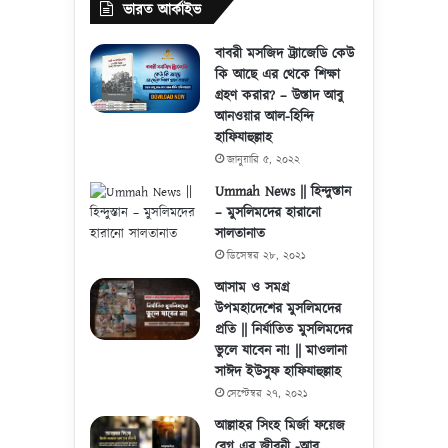
ভারত আর্কাইভ
বাবরী মসজিদ ট্র্যাজেডি কেউ
কি আছে এর থেকে শিক্ষা
গ্রহণ করার? – উস্তাদ আবু
আনওয়ার আল-হিন্দি
হাফিযাহুল্লাহ
জানুয়ারি ৫, ২০২২
Ummah News || হিন্দুস্তান
– মুসলিমদের হারানো
সালতানাত
ডিসেম্বর ২৮, ২০২১
আসাম ও সমগ্র
উপমহাদেশের মুসলিমদের
প্রতি || নির্যাতিত মুসলিমদের
ভুলে যাবেন না! || মাওলানা
সাঈদ ইউসুফ হাফিযাহুল্লাহ
সেপ্টেম্বর ২৭, ২০২১
আল্লাহর সিংহ মির্জা ফয়েজ
বেগ এর জীবনী -আবু