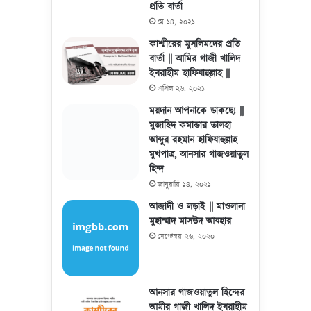
প্রতি বার্তা
মে ১৪, ২০২১
কাশ্মীরের মুসলিমদের প্রতি
বার্তা || আমির গাজী খালিদ
ইবরাহীম হাফিযাহুল্লাহ ||
এপ্রিল ২৬, ২০২১
ময়দান আপনাকে ডাকছে! ||
মুজাহিদ কমান্ডার তালহা
আব্দুর রহমান হাফিযাহুল্লাহ
মুখপাত্র, আনসার গাজওয়াতুল
হিন্দ
জানুয়ারি ১৪, ২০২১
আজাদী ও লড়াই || মাওলানা
মুহাম্মাদ মাসউদ আযহার
সেপ্টেম্বর ২৬, ২০২০
আনসার গাজওয়াতুল হিন্দের
আমীর গাজী খালিদ ইবরাহীম