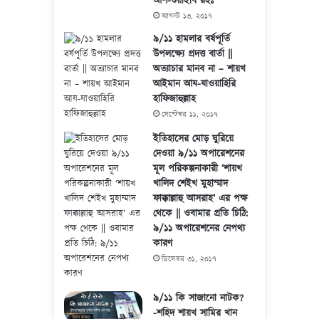
আশ-শুয়াইবি রহঃ
আগস্ট ১৩, ২০১৭
৯/১১ হামলার বর্ষপূর্তি
উপলক্ষ্যে প্রদত্ত বার্তা ||
অত্যাচার মানব না – শায়খ
আইমান আয-যাওয়াহিরি
হাফিজাহুল্লাহ
সেপ্টেম্বর ১১, ২০১৭
ইতিহাসের মোড় ঘুরিয়ে
দেওয়া ৯/১১ অপারেশনের
মূল পরিকল্পনাকারী ‘শায়খ
খালিদ শেইখ মুহাম্মাদ
ফাক্কাল্লাহু আসরাহ’ এর পক্ষ
থেকে || ওবামার প্রতি চিঠি:
৯/১১ অপারেশনের নেপথ্য
কারণ
ডিসেম্বর ৩১, ২০১৭
৯/১১ কি সাজানো নাটক?
-শহিদ শায়খ সামির খান