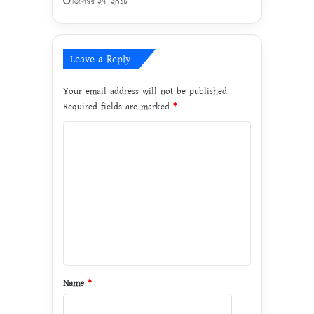
ডিসেম্বর ২৭, ২০১৮
কা
র
!
Leave a Reply
Your email address will not be published.
Required fields are marked
*
C
o
m
m
e
n
t
*
Name
*