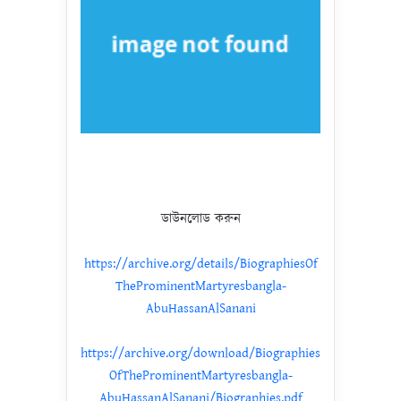
ডাউনলোড করুন
https://archive.org/details/BiographiesOf
TheProminentMartyresbangla-
AbuHassanAlSanani
https://archive.org/download/Biographies
OfTheProminentMartyresbangla-
AbuHassanAlSanani/Biographies.pdf