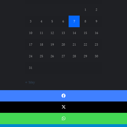
1
2
3
4
5
6
7
8
9
10
11
12
13
14
15
16
17
18
19
20
21
22
23
24
25
26
27
28
29
30
31
« May
Facebook
Gazwatul Hind || গাজওয়াতুল হিন্দ © Copyright
X
2024, All Rights Reserved
WhatsApp