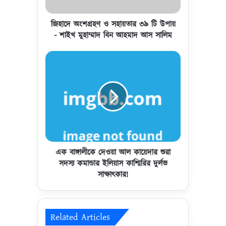
ণ
ও
স
জিহাদে অংশগ্রহণ ও সহায়তার ৩৯ টি উপায়
হা
- শাইখ মুহাম্মাদ বিন আহমাদ আস সালিম
য়
তা
এ
র
ক
৩
বা
৯
ঙ্গা
টি
লী
উ
কে
পা
দে
য়
ও
-
য়া
শা
আ
এক বাঙ্গালীকে দেওয়া আল কায়েদার শুরা
ই
ল
সদস্য কমান্ডার ইলিয়াস কাশ্মিরির দুর্লভ
খ
কা
সাক্ষাৎকার!
মু
য়ে
হা
দা
ম্মা
র
দ
শু
Related Articles
বি
রা