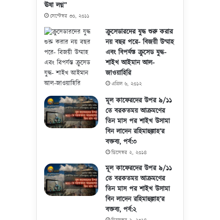
ঊষা লগ্ন”
সেপ্টেম্বর ৩০, ২০১১
ক্রুসেডারদের যুদ্ধ শুরু করার
নয় বছর পরে- বিজয়ী উম্মাহ
এবং বিপর্যস্ত ক্রুসেড যুদ্ধ-
শাইখ আইমান আল-
জাওয়াহিরি
এপ্রিল ৬, ২০১২
মূল কাফেরদের উপর ৯/১১
তে বরকতময় আক্রমণের
তিন মাস পর শাইখ উসামা
বিন লাদেন রহিমাহুল্লাহ’র
বক্তব্য, পর্ব:৩
ডিসেম্বর ২, ২০১৪
মূল কাফেরদের উপর ৯/১১
তে বরকতময় আক্রমণের
তিন মাস পর শাইখ উসামা
বিন লাদেন রহিমাহুল্লাহ’র
বক্তব্য, পর্ব:২