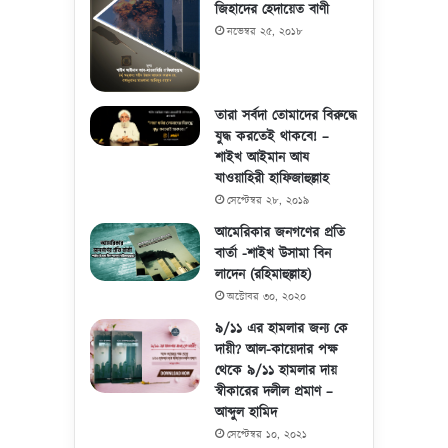
জিহাদের হেদায়েত বাণী
নভেম্বর ২৫, ২০১৮
তারা সর্বদা তোমাদের বিরুদ্ধে
যুদ্ধ করতেই থাকবে! –
শাইখ আইমান আয
যাওয়াহিরী হাফিজাহুল্লাহ
সেপ্টেম্বর ২৮, ২০১৯
আমেরিকার জনগণের প্রতি
বার্তা -শাইখ উসামা বিন
লাদেন (রহিমাহুল্লাহ)
অক্টোবর ৩০, ২০২০
৯/১১ এর হামলার জন্য কে
দায়ী? আল-কায়েদার পক্ষ
থেকে ৯/১১ হামলার দায়
স্বীকারের দলীল প্রমাণ –
আব্দুল হামিদ
সেপ্টেম্বর ১০, ২০২১