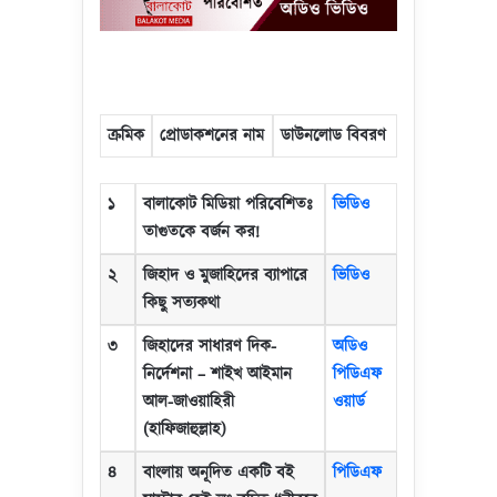
ক্রমিক
প্রোডাকশনের নাম
ডাউনলোড বিবরণ
১
বালাকোট মিডিয়া পরিবেশিতঃ
ভিডিও
তাগুতকে বর্জন কর!
২
জিহাদ ও মুজাহিদের ব্যাপারে
ভিডিও
কিছু সত্যকথা
৩
জিহাদের সাধারণ দিক-
অডিও
নির্দেশনা
–
শাইখ আইমান
পিডিএফ
আল-জাওয়াহিরী
ওয়ার্ড
(হাফিজাহুল্লাহ)
৪
বাংলায় অনূদিত একটি বই
পিডিএফ