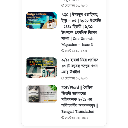
সেপ্টেম্বর ১০, ২০২১
AQC | উম্মাতুন ওয়াহিদাহ,
ইস্যু – ০৩ | ২০২০ ইংরেজি
| ১৪৪১ হিজরী | ৯/১১
উপলক্ষে প্রকাশিত বিশেষ
সংখ্যা | One Ummah
Magazine – Issue 3
সেপ্টেম্বর ১১, ২০২১
৯/১১ হামলা নিয়ে প্রচলিত
১৩ টি ষড়যন্ত্র তত্ত্বের খণ্ডন
-আবু উবাইদা
সেপ্টেম্বর ১২, ২০২১
PDF/Word || বৈশ্বিক
জিহাদী জাগরণের
মাইলফলক ৯/১১ এর
অবিস্মরণীয় অবদানসমূহ ||
Bengali Translation
সেপ্টেম্বর ২৬, ২০২২