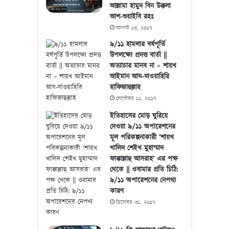
আল্লামা হামুদ বিন উক্কলা
আশ-শুয়াইবি রহঃ
আগস্ট ১৩, ২০১৭
৯/১১ হামলার বর্ষপূর্তি
উপলক্ষ্যে প্রদত্ত বার্তা ||
অত্যাচার মানব না – শায়খ
আইমান আয-যাওয়াহিরি
হাফিজাহুল্লাহ
সেপ্টেম্বর ১১, ২০১৭
ইতিহাসের মোড় ঘুরিয়ে
দেওয়া ৯/১১ অপারেশনের
মূল পরিকল্পনাকারী ‘শায়খ
খালিদ শেইখ মুহাম্মাদ
ফাক্কাল্লাহু আসরাহ’ এর পক্ষ
থেকে || ওবামার প্রতি চিঠি:
৯/১১ অপারেশনের নেপথ্য
কারণ
ডিসেম্বর ৩১, ২০১৭