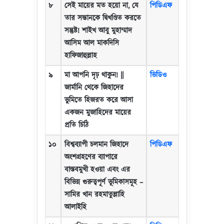
৮
সেই মায়ের মত হয়ো না
,
যে
পিডিএফ
তার সন্তানকে দ্বিখণ্ডিত করতে
সন্তুষ্ট! শাইখ আবু মুহাম্মাদ
আসিম আল মাকদিসি
হাফিজাহুল্লাহ
৯
মা আপনি দৃঢ় থাকুন!
||
ভিডিও
জার্মানি থেকে জিহাদের
ভুমিতে হিজরত করে আসা
একজন মুজাহিদের মায়ের
প্রতি চিঠি
১০
বিশ্বব্যাপী চলমান জিহাদে
পিডিএফ
অংশগ্রহণের ব্যাপারে
বাস্তবমুখী হওয়া এবং এর
বিভিন্ন গুরুত্বপূর্ণ ভূমিকাসমূহ
–
সামির খান রহমাতুল্লাহি
আলাইহি