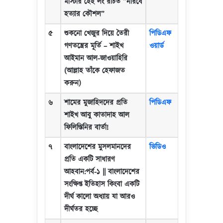
মাস্টার হেই লং রচিত
“
নীরবে
হত্যার কৌশল
”
৫
শুকনো খেজুর দিয়ে তৈরী
পিডিএফ
গণতন্ত্রের মূর্তি
–
শাইখ
ওয়ার্ড
আইমান আল-জাওয়াহিরি
(আল্লাহ তাঁকে হেফাজত
করুন)
৬
শামের মুজাহিদদের প্রতি
পিডিএফ
শাইখ আবু কাতাদাহ আল
ফিলিস্তিনির বার্তা!
৭
বাংলাদেশের মুসলমানদের
ভিডিও
প্রতি একটি সাধারণ
আহবান:পর্ব-১
||
বাংলাদেশের
সংক্ষিপ্ত ইতিহাস কিংবা একটি
দীর্ঘ কালো অধ্যায় যা আরও
দীর্ঘতর হচ্ছে