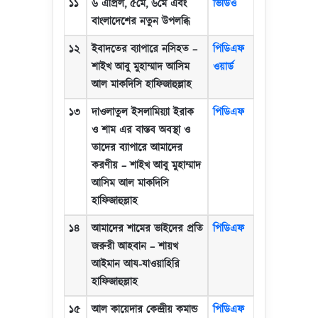
১১
৬ এপ্রিল
,
৫মে
,
৬মে এবং
ভিডিও
বাংলাদেশের নতুন উপলব্ধি
১২
ইবাদতের ব্যাপারে নসিহত
–
পিডিএফ
শাইখ আবু মুহাম্মাদ আসিম
ওয়ার্ড
আল মাকদিসি হাফিজাহুল্লাহ
১৩
দাওলাতুল ইসলামিয়্যা ইরাক
পিডিএফ
ও শাম এর বাস্তব অবস্থা ও
তাদের ব্যাপারে আমাদের
করণীয়
–
শাইখ আবু মুহাম্মাদ
আসিম আল মাকদিসি
হাফিজাহুল্লাহ
১৪
আমাদের শামের ভাইদের প্রতি
পিডিএফ
জরুরী আহবান
–
শায়খ
আইমান আয-যাওয়াহিরি
হাফিজাহুল্লাহ
১৫
আল কায়েদার কেন্দ্রীয় কমান্ড
পিডিএফ