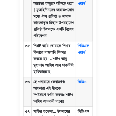
আল্লাহর রজ্জুকে আঁকড়ে ধরো
ওয়ার্ড
||
মুজাহিদীনদের জামাতগুলোর
মধ্যে ঐক্য প্রতিষ্ঠা ও জামাত
কায়েদাতুল জিহাদ উপমহাদেশ
প্রতিষ্ঠা উপলক্ষে একটি বিশেষ
পরিবেশনা
৩৫
শিগ্রই আমি তোমাকে শিখাব
পিডিএফ
কিভাবে বাজপাখি শিকার
ওয়ার্ড
করতে হয়!
–
শাইখ আবু
মুহাম্মাদ আসিম আল মাকদিসি
হাফিজাহুল্লাহ
৩৬
হে ওলামায়ে কেরামগণ!
ভিডিও
আপনারা এই দ্বীনকে
স্পষ্টরূপে বর্ণনা করুনঃ শাইখ
তামিম আদনানী দাঃবাঃ
৩৭
শান্তির শুভেচ্ছা
…
ইসলামের
পিডিএফ