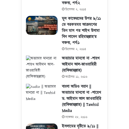
বক্তব্য, পর্ব:২
ডিসেম্বর ২, ২০১৪
মূল কাফেরদের উপর ৯/১১
তে বরকতময় আক্রমণের
তিন মাস পর শাইখ উসামা
বিন লাদেন রহিমাহুল্লাহ’র
বক্তব্য, পর্ব:১
ডিসেম্বর ২, ২০১৪
অত্যাচার মানবো না -শায়খ
আইমান আল-জাওয়াহিরী
(হাফিজাহুল্লাহ)
অক্টোবর ১১, ২০১৬
বাংলা অডিও বয়ান ||
অত্যাচার মানবো না -শায়েখ
ড. আইমান আল জাওয়াহিরি
(হাফিজাহুল্লাহ) || Tawhid
Media
নভেম্বর ২৮, ২০১৬
ইসলামের দৃষ্টিতে ৯/১১ ||