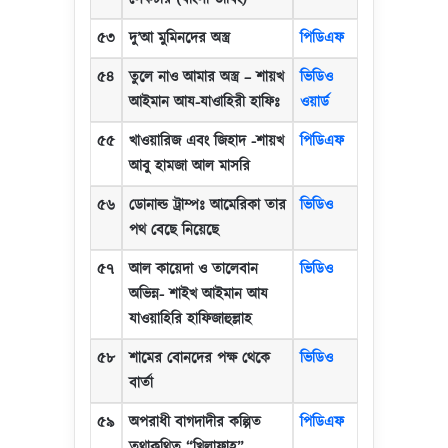
৫৩
দু
’
আ মুমিনদের অস্ত্র
পিডিএফ
৫৪
তুলে নাও আমার অস্ত্র
–
শায়খ
ভিডিও
আইমান আয-যাওাহিরী হাফিঃ
ওয়ার্ড
৫৫
খাওয়ারিজ এবং জিহাদ -শায়খ
পিডিএফ
আবু হামজা আল মাসরি
৫৬
ডোনাল্ড ট্রাম্পঃ আমেরিকা তার
ভিডিও
পথ বেছে নিয়েছে
৫৭
আল কায়েদা ও তালেবান
ভিডিও
অভিন্ন- শাইখ আইমান আয
যাওয়াহিরি হাফিজাহুল্লাহ
৫৮
শামের বোনদের পক্ষ থেকে
ভিডিও
বার্তা
৫৯
অপরাধী বাগদাদীর কল্পিত
পিডিএফ
তথাকথিত “খিলাফাহ”