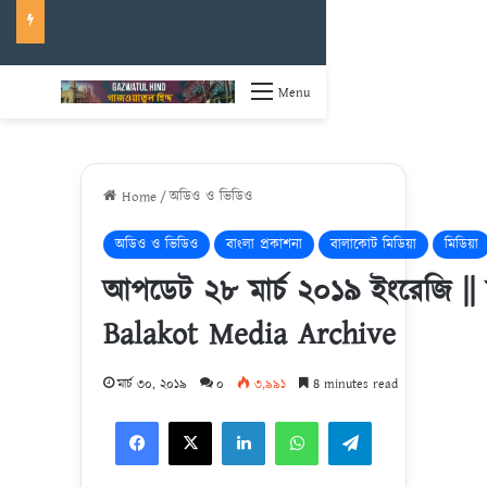
Menu
Home
/
অডিও ও ভিডিও
অডিও ও ভিডিও
বাংলা প্রকাশনা
বালাকোট মিডিয়া
মিডিয়া
আপডেট ২৮ মার্চ ২০১৯ ইংরেজি || 
Balakot Media Archive
মার্চ ৩০, ২০১৯
০
৩,৯৯১
৪ minutes read
Facebook
X
LinkedIn
WhatsApp
Telegram