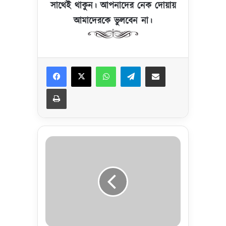
সাথেই থাকুন। আপনাদের নেক দোয়ায়
আমাদেরকে ভুলবেন না।
Facebook
X
WhatsApp
Telegram
Share via Email
Print
অ
প
রা
ধী
বা
গ
দা
দী