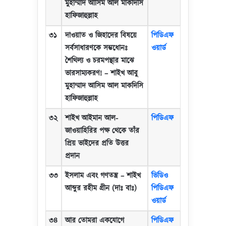
মুহাম্মাদ আসিম আল মাকদিসি
হাফিজাহুল্লাহ
৩১
দাওয়াত ও জিহাদের বিষয়ে
পিডিএফ
সর্বসাধারণকে সম্ভধোনঃ
ওয়ার্ড
শৈথিল্য ও চরমপন্থার মাঝে
ভারসাম্যকরণ!
–
শাইখ আবু
মুহাম্মাদ আসিম আল মাকদিসি
হাফিজাহুল্লাহ
৩২
শাইখ আইমান আল-
পিডিএফ
জাওয়াহিরির পক্ষ থেকে তাঁর
প্রিয় ভাইদের প্রতি উত্তর
প্রদান
৩৩
ইসলাম এবং গণতন্ত্র
–
শাইখ
ভিডিও
আব্দুর রহীম গ্রীন (দাঃ বাঃ)
পিডিএফ
ওয়ার্ড
৩৪
আর তোমরা একযোগে
পিডিএফ