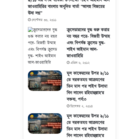
৯/১১ এর দশম বার্ষিকী উপলক্ষ্যে শাইখ আইমান আল
জাওয়াহিরির বাংলায় অনূদিত বার্তা “আসন্ন বিজয়ের
ঊষা লগ্ন”
সেপ্টেম্বর ৩০, ২০১১
ক্রুসেডারদের যুদ্ধ শুরু করার
নয় বছর পরে- বিজয়ী উম্মাহ
এবং বিপর্যস্ত ক্রুসেড যুদ্ধ-
শাইখ আইমান আল-
জাওয়াহিরি
এপ্রিল ৬, ২০১২
মূল কাফেরদের উপর ৯/১১
তে বরকতময় আক্রমণের
তিন মাস পর শাইখ উসামা
বিন লাদেন রহিমাহুল্লাহ’র
বক্তব্য, পর্ব:৩
ডিসেম্বর ২, ২০১৪
মূল কাফেরদের উপর ৯/১১
তে বরকতময় আক্রমণের
তিন মাস পর শাইখ উসামা
বিন লাদেন রহিমাহুল্লাহ’র