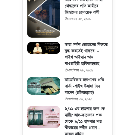
অভিযানে আত্মোৎসর্গকারী
যোদ্ধাদের প্রতি আমীরে
জিহাদের হেদায়েত বাণী
নভেম্বর ২৫, ২০১৮
তারা সর্বদা তোমাদের বিরুদ্ধে
যুদ্ধ করতেই থাকবে! –
শাইখ আইমান আয
যাওয়াহিরী হাফিজাহুল্লাহ
সেপ্টেম্বর ২৮, ২০১৯
আমেরিকার জনগণের প্রতি
বার্তা -শাইখ উসামা বিন
লাদেন (রহিমাহুল্লাহ)
অক্টোবর ৩০, ২০২০
৯/১১ এর হামলার জন্য কে
দায়ী? আল-কায়েদার পক্ষ
থেকে ৯/১১ হামলার দায়
স্বীকারের দলীল প্রমাণ –
আব্দুল হামিদ