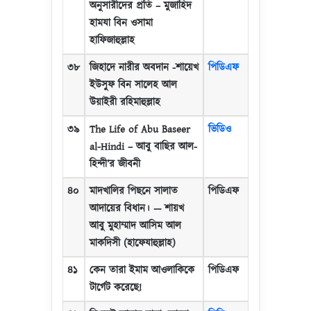
অনুসারীদের প্রতি
–
মুজাহিদ
হামযা বিন ওসামা
হাফিজাহুল্লাহ
৩৮
জিহাদে নারীর অবদান -শায়েখ
পিডিএফ
ইউসুফ বিন সালেহ আল
উয়াইরী রহিমাহুল্লাহ
৩৯
The Life of Abu Baseer
ভিডিও
al-Hindi –
আবু বাছির আল-
হিন্দী
’
র জীবনী
৪০
মাদখালির পিছনে সালাত
পিডিএফ
আদায়ের বিধান।
—
শায়খ
আবু মুহাম্মাদ আসিম আল
মাকদিসী (হাফেযাহুল্লাহ)
৪১
কেন তারা ইমাম আওলাকিকে
পিডিএফ
টার্গেট করেছে!