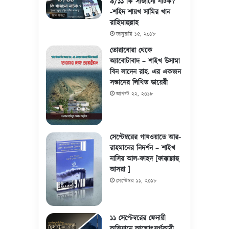
৯/১১ কি সাজানো নাটক?
-শহিদ শায়খ সামির খান
রাহিমাহুল্লাহ
জানুয়ারি ১৫, ২০১৮
তোরাবোরা থেকে
অ্যাবোটাবাদ – শাইখ উসামা
বিন লাদেন রাহ. এর একজন
সন্তানের লিখিত ডায়েরী
আগস্ট ২২, ২০১৮
সেপ্টেম্বরের গাযওয়াতে আর-
রাহমানের নিদর্শন – শাইখ
নাসির আল-ফাহদ [ফাক্কাল্লাহু
আসরা ]
সেপ্টেম্বর ১১, ২০১৮
১১ সেপ্টেম্বরের ফেদায়ী