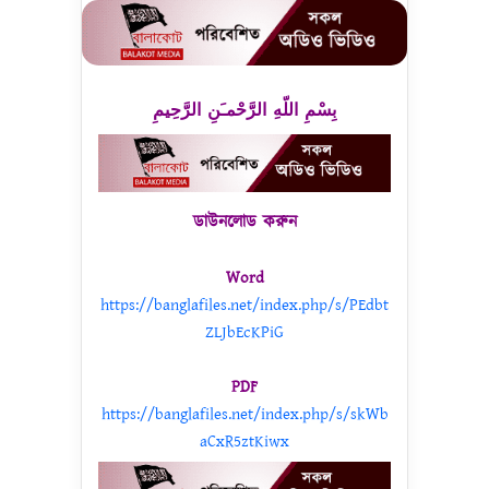
بِسْمِ اللّهِ الرَّحْمـَنِ الرَّحِيمِ
ডাউনলোড করুন
Word
https://banglafiles.net/index.php/s/PEdbt
ZLJbEcKPiG
PDF
https://banglafiles.net/index.php/s/skWb
aCxR5ztKiwx