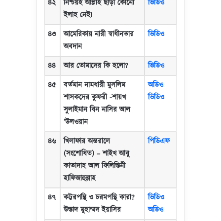
৪২
নিশ্চয়ই আল্লাহ ছাড়া কোনো
ভিডিও
ইলাহ নেই!
৪৩
আমেরিকায় নারী স্বাধীনতার
ভিডিও
অবদান
৪৪
আর তোমাদের কি হলো
?
ভিডিও
৪৫
বর্তমান নামধারী মুসলিম
অডিও
শাসকদের কুফরী -শায়খ
ভিডিও
সুলাইমান বিন নাসির আল
‘
উলওয়ান
৪৬
খিলাফার অন্তরালে
পিডিএফ
(সংশোধিত)
–
শাইখ আবু
কাতাদাহ আল ফিলিস্তিনী
হাফিজাহুল্লাহ
৪৭
কট্টরপন্থি ও চরমপন্থি কারা
?
ভিডিও
উস্তাদ মুহাম্মদ ইয়াসির
অডিও