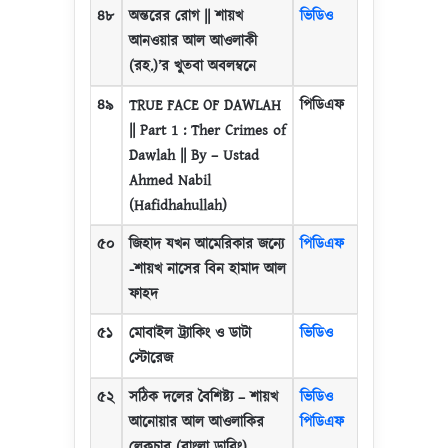
৪৮
অন্তরের রোগ
||
শায়খ
ভিডিও
আনওয়ার আল আওলাকী
(রহ.)
’
র খুতবা অবলম্বনে
৪৯
TRUE FACE OF DAWLAH
পিডিএফ
|| Part 1 : Ther Crimes of
Dawlah || By – Ustad
Ahmed Nabil
(Hafidhahullah)
৫০
জিহাদ যখন আমেরিকার জন্যে
পিডিএফ
-শায়খ নাসের বিন হামাদ আল
ফাহদ
৫১
মোবাইল ট্র্যাকিং ও ডাটা
ভিডিও
স্টোরেজ
৫২
সঠিক দলের বৈশিষ্ট্য
–
শায়খ
ভিডিও
আনোয়ার আল আওলাকির
পিডিএফ
লেকচার (বাংলা ডাবিং)