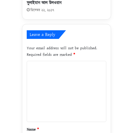
সুলাইমান আল উলওয়ান
ফি
জা
ডিসেম্বর ২২, ২০১৭
হু
ল্লা
হ
Leave a Reply
Your email address will not be published.
Required fields are marked
*
C
o
m
m
e
n
t
*
Name
*