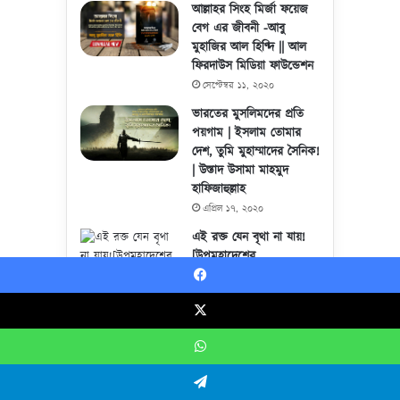
আল্লাহর সিংহ মির্জা ফয়েজ
বেগ এর জীবনী -আবু
মুহাজির আল হিণ্দি || আল
ফিরদাউস মিডিয়া ফাউন্ডেশন
সেপ্টেম্বর ১১, ২০২০
ভারতের মুসলিমদের প্রতি
পয়গাম | ইসলাম তোমার
দেশ, তুমি মুহাম্মাদের সৈনিক!
| উস্তাদ উসামা মাহমুদ
হাফিজাহুল্লাহ
এপ্রিল ১৭, ২০২০
এই রক্ত যেন বৃথা না যায়!
[উপমহাদেশের
আত্মমর্যাদাবোধসম্পন্ন
মুসলিমদের প্রতি বার্তা]||
Facebook
মাওলানা সাঈদ ইউসুফ
X
হাফিজ
মার্চ ৮, ২০২০
WhatsApp
ভারত আর্কাইভ||(ভারতে
হিন্দুদের মুসলিম নির্যাতনের