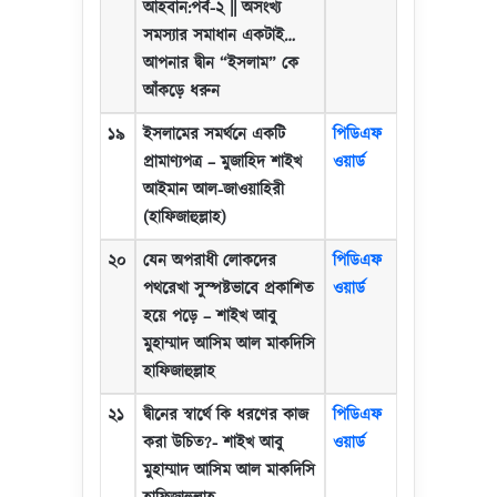
আহবান:পর্ব-২
||
অসংখ্য
সমস্যার সমাধান একটাই
…
আপনার দ্বীন
“
ইসলাম
”
কে
আঁকড়ে ধরুন
১৯
ইসলামের সমর্থনে একটি
পিডিএফ
প্রামাণ্যপত্র
–
মুজাহিদ শাইখ
ওয়ার্ড
আইমান আল-জাওয়াহিরী
(হাফিজাহুল্লাহ)
২০
যেন অপরাধী লোকদের
পিডিএফ
পথরেখা সুস্পষ্টভাবে প্রকাশিত
ওয়ার্ড
হয়ে পড়ে
–
শাইখ আবু
মুহাম্মাদ আসিম আল মাকদিসি
হাফিজাহুল্লাহ
২১
দ্বীনের স্বার্থে কি ধরণের কাজ
পিডিএফ
করা উচিত
?-
শাইখ আবু
ওয়ার্ড
মুহাম্মাদ আসিম আল মাকদিসি