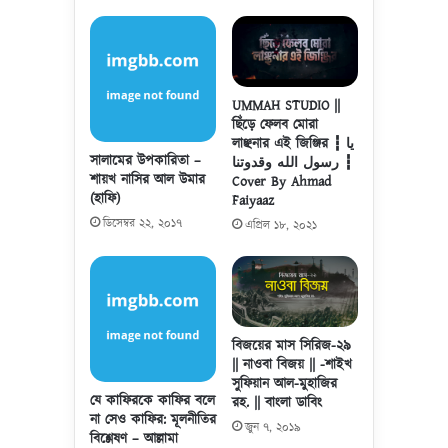
শ
য়া
জ
র
ন
প্র
প্র
য়ো
খ্যা
জ
UMMAH STUDIO ||
ত
নী
ছিঁড়ে ফেলব মোরা
আ
লাঞ্ছনার এই জিঞ্জির ┇ يا
য়
সালামের উপকারিতা –
লি
رسول الله وقدوتنا ┇
তা
শায়খ নাসির আল উমার
Cover By Ahmad
ম
-
(হাফি)
Faiyaaz
ও
উ
দা
ডিসেম্বর ২২, ২০১৭
এপ্রিল ১৮, ২০২১
স্তা
ঈ
দ
-
আ
র
হ
বি
মা
বৃ
দ
বিজয়ের মাস সিরিজ-২৯
তি
যা
|| নাওবা বিজয় || -শাইখ
কা
সুফিয়ান আল-মুহাজির
রি
যে কাফিরকে কাফির বলে
রহ. || বাংলা ডাবিং
য়া
না সেও কাফির: মূলনীতির
জুন ৭, ২০১৯
হা
বিশ্লেষণ – আল্লামা