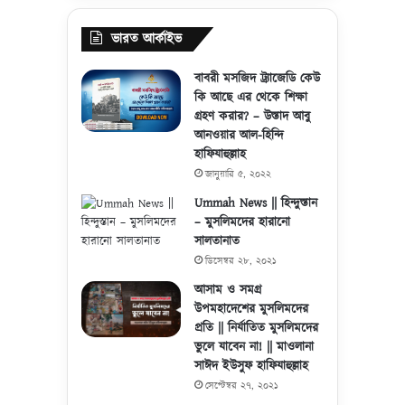
ভারত আর্কাইভ
বাবরী মসজিদ ট্র্যাজেডি কেউ
কি আছে এর থেকে শিক্ষা
গ্রহণ করার? – উস্তাদ আবু
আনওয়ার আল-হিন্দি
হাফিযাহুল্লাহ
জানুয়ারি ৫, ২০২২
Ummah News || হিন্দুস্তান
– মুসলিমদের হারানো
সালতানাত
ডিসেম্বর ২৮, ২০২১
আসাম ও সমগ্র
উপমহাদেশের মুসলিমদের
প্রতি || নির্যাতিত মুসলিমদের
ভুলে যাবেন না! || মাওলানা
সাঈদ ইউসুফ হাফিযাহুল্লাহ
সেপ্টেম্বর ২৭, ২০২১