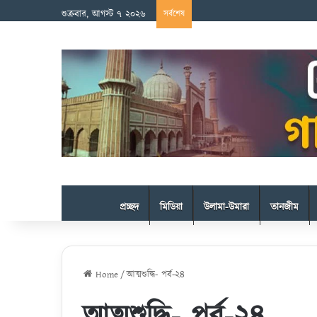
শুক্রবার, আগস্ট ৭ ২০২৬
সর্বশেষ
প্রচ্ছদ
মিডিয়া
উলামা-উমারা
তানজীম
Home
/
আত্মশুদ্ধি- পর্ব-২৪
আত্মশুদ্ধি- পর্ব-২৪