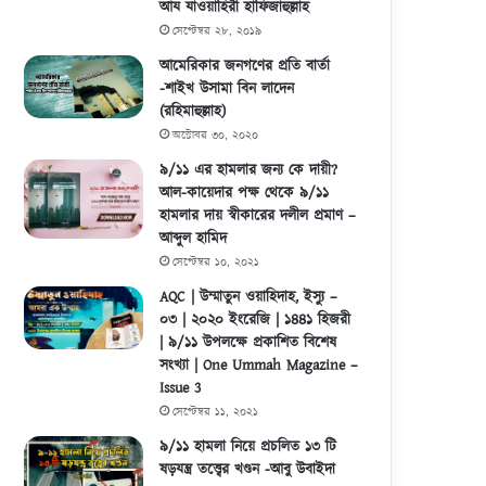
আয যাওয়াহিরী হাফিজাহুল্লাহ
সেপ্টেম্বর ২৮, ২০১৯
আমেরিকার জনগণের প্রতি বার্তা
-শাইখ উসামা বিন লাদেন
(রহিমাহুল্লাহ)
অক্টোবর ৩০, ২০২০
৯/১১ এর হামলার জন্য কে দায়ী?
আল-কায়েদার পক্ষ থেকে ৯/১১
হামলার দায় স্বীকারের দলীল প্রমাণ –
আব্দুল হামিদ
সেপ্টেম্বর ১০, ২০২১
AQC | উম্মাতুন ওয়াহিদাহ, ইস্যু –
০৩ | ২০২০ ইংরেজি | ১৪৪১ হিজরী
| ৯/১১ উপলক্ষে প্রকাশিত বিশেষ
সংখ্যা | One Ummah Magazine –
Issue 3
সেপ্টেম্বর ১১, ২০২১
৯/১১ হামলা নিয়ে প্রচলিত ১৩ টি
ষড়যন্ত্র তত্ত্বের খণ্ডন -আবু উবাইদা