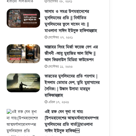
ডিসেম্বর ২৮, ২০২১
আসাম ও সমগ্র উপমহাদেশের
মুসলিমদের প্রতি || নির্যাতিত
মুসলিমদের ভুলে যাবেন না! ||
মাওলানা সাঈদ ইউসুফ হাফিযাহুল্লাহ
সেপ্টেম্বর ২৭, ২০২১
আল্লাহর সিংহ মির্জা ফয়েজ বেগ এর
জীবনী -আবু মুহাজির আল হিণ্দি ||
আল ফিরদাউস মিডিয়া ফাউন্ডেশন
সেপ্টেম্বর ১১, ২০২০
ভারতের মুসলিমদের প্রতি পয়গাম |
ইসলাম তোমার দেশ, তুমি মুহাম্মাদের
সৈনিক! | উস্তাদ উসামা মাহমুদ
হাফিজাহুল্লাহ
এপ্রিল ১৭, ২০২০
এই রক্ত যেন বৃথা না যায়!
[উপমহাদেশের আত্মমর্যাদাবোধসম্পন্ন
মুসলিমদের প্রতি বার্তা]||মাওলানা
সাঈদ ইউসুফ হাফিজ