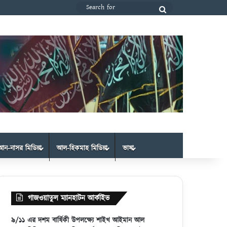
Search
for
আন-নাসর মিডিয়া
আল-হিকমাহ মিডিয়া
ভাষা
গাজওয়াতুল ম্যানহাটন আর্কাইভ
৯/১১ এর দশম বার্ষিকী উপলক্ষ্যে শাইখ আইমান আল