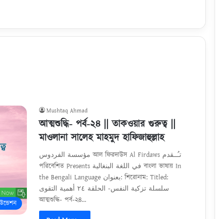
Mushtaq Ahmad
আত্মশুদ্ধি- পর্ব-২৪ || তাকওয়ার গুরুত্ব ||
মাওলানা সালেহ মাহমুদ হাফিজাহুল্লাহ
مؤسسة الفردوس আল ফিরদাউস Al Firdaws تـُــقدم
পরিবেশিত Presents في اللغة البنغالية বাংলা ভাষায় In
the Bengali Language بعنوان: শিরোনাম: Titled:
سلسلة تزكية النفس- الحلقة ٢٤ أهمية التقوى
আত্মশুদ্ধি- পর্ব-২৪…
ন্ডেশন