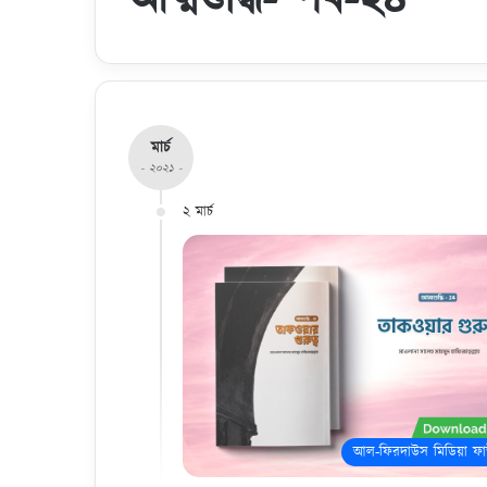
মার্চ
- ২০২১ -
২ মার্চ
আল-ফিরদাউস মিডিয়া ফাউ