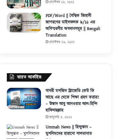
সেপ্টেম্বর ১২, ২০২১
PDF/Word || বৈশ্বিক জিহাদী
জাগরণের মাইলফলক ৯/১১ এর
অবিস্মরণীয় অবদানসমূহ || Bengali
Translation
সেপ্টেম্বর ২৬, ২০২২
ভারত আর্কাইভ
বাবরী মসজিদ ট্র্যাজেডি কেউ কি
আছে এর থেকে শিক্ষা গ্রহণ করার?
– উস্তাদ আবু আনওয়ার আল-হিন্দি
হাফিযাহুল্লাহ
জানুয়ারি ৫, ২০২২
Ummah News || হিন্দুস্তান –
মুসলিমদের হারানো সালতানাত