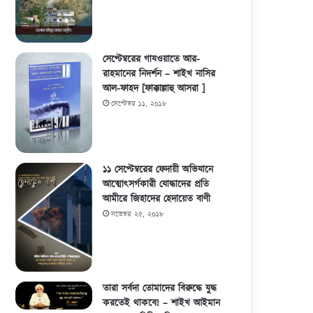
সেপ্টেম্বরের গাযওয়াতে আর-
রাহমানের নিদর্শন – শাইখ নাসির
আল-ফাহদ [ফাক্কাল্লাহু আসরা ]
সেপ্টেম্বর ১১, ২০১৮
১১ সেপ্টেম্বরের ফেদায়ী অভিযানে
আত্মোৎসর্গকারী যোদ্ধাদের প্রতি
আমীরে জিহাদের হেদায়েত বাণী
নভেম্বর ২৫, ২০১৮
তারা সর্বদা তোমাদের বিরুদ্ধে যুদ্ধ
করতেই থাকবে! – শাইখ আইমান