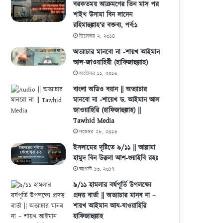
বরকতময় আক্রমণের তিন মাস পর
শাইখ উসামা বিন লাদেন
রহিমাহুল্লাহ’র বক্তব্য, পর্ব:১
ডিসেম্বর ২, ২০১৪
অত্যাচার মানবো না -শায়খ আইমান
আল-জাওয়াহিরী (হাফিজাহুল্লাহ)
অক্টোবর ১১, ২০১৬
বাংলা অডিও বয়ান || অত্যাচার
মানবো না -শায়েখ ড. আইমান আল
জাওয়াহিরি (হাফিজাহুল্লাহ) ||
Tawhid Media
নভেম্বর ২৮, ২০১৬
ইসলামের দৃষ্টিতে ৯/১১ || আল্লামা
হামুদ বিন উক্কলা আশ-শুয়াইবি রহঃ
আগস্ট ১৩, ২০১৭
৯/১১ হামলার বর্ষপূর্তি উপলক্ষ্যে
প্রদত্ত বার্তা || অত্যাচার মানব না –
শায়খ আইমান আয-যাওয়াহিরি
হাফিজাহুল্লাহ