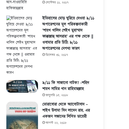
সেপ্টেম্বর ১১, ২০১৭
ইতিহাসের মোড় ঘুরিয়ে দেওয়া ৯/১১
অপারেশনের মূল পরিকল্পনাকারী
‘শায়খ খালিদ শেইখ মুহাম্মাদ
ফাক্কাল্লাহু আসরাহ’ এর পক্ষ থেকে ||
ওবামার প্রতি চিঠি: ৯/১১
অপারেশনের নেপথ্য কারণ
ডিসেম্বর ৩১, ২০১৭
৯/১১ কি সাজানো নাটক? -শহিদ
শায়খ সামির খান রাহিমাহুল্লাহ
জানুয়ারি ১৫, ২০১৮
তোরাবোরা থেকে অ্যাবোটাবাদ –
শাইখ উসামা বিন লাদেন রাহ. এর
একজন সন্তানের লিখিত ডায়েরী
আগস্ট ২২, ২০১৮