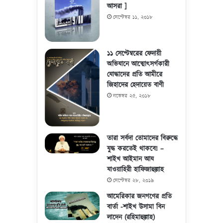
আসরা ]
সেপ্টেম্বর ১১, ২০১৮
১১ সেপ্টেম্বরের ফেদায়ী
অভিযানে আত্মোৎসর্গকারী
যোদ্ধাদের প্রতি আমীরে
জিহাদের হেদায়েত বাণী
নভেম্বর ২৫, ২০১৮
তারা সর্বদা তোমাদের বিরুদ্ধে
যুদ্ধ করতেই থাকবে! –
শাইখ আইমান আয
যাওয়াহিরী হাফিজাহুল্লাহ
সেপ্টেম্বর ২৮, ২০১৯
আমেরিকার জনগণের প্রতি
বার্তা -শাইখ উসামা বিন
লাদেন (রহিমাহুল্লাহ)