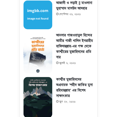
আজাদী ও লড়াই || মাওলানা
মুহাম্মাদ মাসউদ আযহার
সেপ্টেম্বর ২৬, ২০২০
আনসার গাজওয়াতুল হিন্দের
আমীর গাজী খালিদ ইবরাহীম
হাফিযাহুল্লাহ-এর পক্ষ থেকে
কাশ্মীরের মুজাহিদদের প্রতি
বার
জুলাই ৬, ২০২০
কাশ্মীর মুজাহিদদের
অগ্রনায়ক ‘শহীদ জাকির মুসা
রহিমাহুল্লাহ’ এর বিশেষ
সাক্ষাৎকার
জুন ২৮, ২০২০