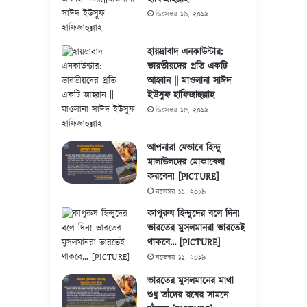
ডিসেম্বর ১৯, ২০১৯
হায়দ্রাবাদ এনকাউন্টার:
ভারতীয়দের প্রতি একটি
আহ্বান || মাওলানা সাঈদ
ইউসুফ হাফিজাহুল্লাহ
ডিসেম্বর ১৫, ২০১৯
আপনারা যেভাবে হিন্দু
মালাউলদের মোকাবেলা
করবেন! [PICTURE]
নভেম্বর ১১, ২০১৯
কাপুরুষ হিন্দুদের বলে দিন!
ভারতের মুসলমানরা ভারতেই
থাকবে… [PICTURE]
নভেম্বর ১১, ২০১৯
ভারতের মুসলমানের মাথা
শুধু তাঁদের রবের সামনে