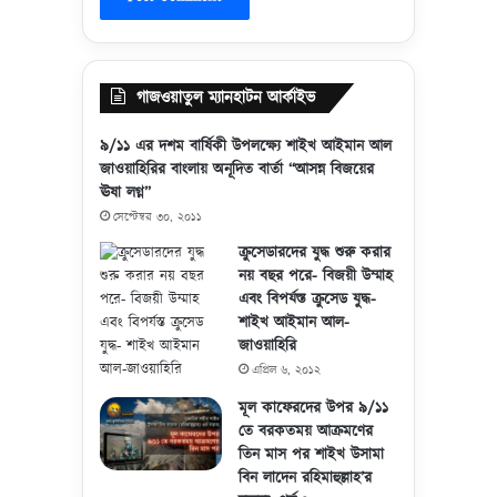
গাজওয়াতুল ম্যানহাটন আর্কাইভ
৯/১১ এর দশম বার্ষিকী উপলক্ষ্যে শাইখ আইমান আল
জাওয়াহিরির বাংলায় অনূদিত বার্তা “আসন্ন বিজয়ের
ঊষা লগ্ন”
সেপ্টেম্বর ৩০, ২০১১
ক্রুসেডারদের যুদ্ধ শুরু করার
নয় বছর পরে- বিজয়ী উম্মাহ
এবং বিপর্যস্ত ক্রুসেড যুদ্ধ-
শাইখ আইমান আল-
জাওয়াহিরি
এপ্রিল ৬, ২০১২
মূল কাফেরদের উপর ৯/১১
তে বরকতময় আক্রমণের
তিন মাস পর শাইখ উসামা
বিন লাদেন রহিমাহুল্লাহ’র