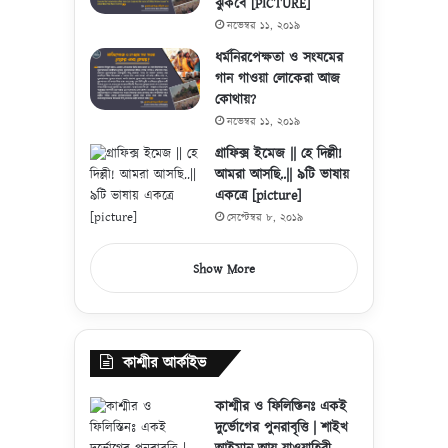
ঝুঁকবে [PICTURE]
নভেম্বর ১১, ২০১৯
ধর্মনিরপেক্ষতা ও সংযমের
গান গাওয়া লোকেরা আজ
কোথায়?
নভেম্বর ১১, ২০১৯
গ্রাফিক্স ইমেজ || হে দিল্লী!
আমরা আসছি..|| ৯টি ভাষায়
একত্রে [picture]
সেপ্টেম্বর ৮, ২০১৯
Show More
কাশ্মীর আর্কাইভ
কাশ্মীর ও ফিলিস্তিনঃ একই
দুর্ভোগের পুনরাবৃত্তি | শাইখ