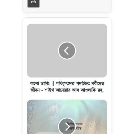
বাং
লা
ডা
বিং
|
|
প
থি
কৃ
ৎ
বাংলা ডাবিং || পথিকৃৎদের পদচিহ্নঃ নবীদের
দে
জীবন - শাইখ আনোয়ার আল আওলাকি রহ.
র
প
দা
দ
ও
চি
য়া
হ্নঃ
ত
ন
স
বী