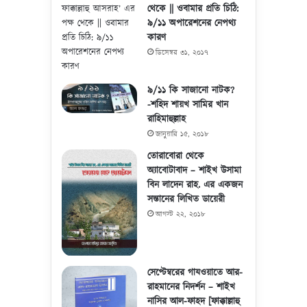
থেকে || ওবামার প্রতি চিঠি:
৯/১১ অপারেশনের নেপথ্য
কারণ
ডিসেম্বর ৩১, ২০১৭
৯/১১ কি সাজানো নাটক?
-শহিদ শায়খ সামির খান
রাহিমাহুল্লাহ
জানুয়ারি ১৫, ২০১৮
তোরাবোরা থেকে
অ্যাবোটাবাদ – শাইখ উসামা
বিন লাদেন রাহ. এর একজন
সন্তানের লিখিত ডায়েরী
আগস্ট ২২, ২০১৮
সেপ্টেম্বরের গাযওয়াতে আর-
রাহমানের নিদর্শন – শাইখ
নাসির আল-ফাহদ [ফাক্কাল্লাহু