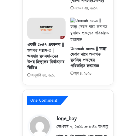
(বাংলা সাবটাইটেলসহ)
.
-
নভেম্বর ২৪, ২০১৭
শা
ই
খ
খা
লি
দ
একটি ১৮৫৭ প্রকাশনা ||
Ummah news || স্বাস্থ্য
বি
ভগবত সন্ত্রাস-৩ ||
সেবার নামে অনাগত
ন
অসহায় মুসলমানদের
মুসলিম প্রজন্মের
আ
উপর হিন্দুদের নির্যাতনের
পরিকল্পিত হত্যাযজ্ঞ
ভিডিও
ব্দু
জুন ৪, ২০২০
র
জানুয়ারি ২৫, ২০১৮
র
হ
মা
One Comment
ন
আ
ল
s
lone_boy
হু
a
সা
সেপ্টেম্বর ৭, ২০২১ at ৮:৪৯ অপরাহ্ণ
y
ই