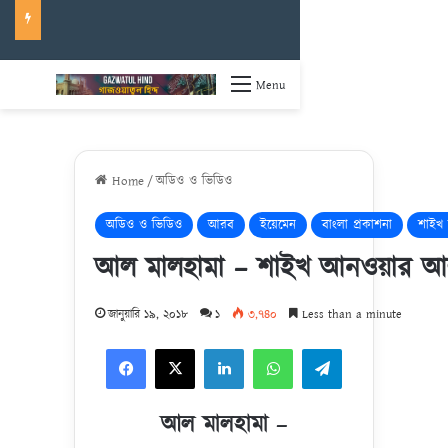
Menu
Home
/
অডিও ও ভিডিও
অডিও ও ভিডিও
আরব
ইয়েমেন
বাংলা প্রকাশনা
শাইখ 
আল মালহামা – শাইখ আনওয়ার 
জানুয়ারি ১৯, ২০১৮
১
৩,৭৪০
Less than a minute
Facebook
X
LinkedIn
WhatsApp
Telegram
আল মালহামা –