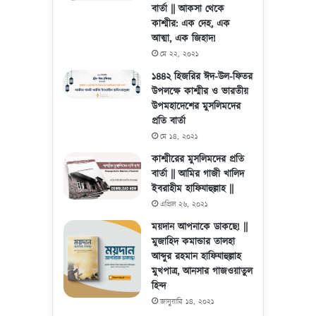
বার্তা || আকসা থেকে
কাশ্মীর: এক দেহ, এক
আত্মা, এক জিহাদ!
মে ২২, ২০২১
১৪৪২ হিজরির ঈদ-উল-ফিতর
উপলক্ষে কাশ্মীর ও ভারতীয়
উপমহাদেশের মুসলিমদের
প্রতি বার্তা
মে ১৪, ২০২১
কাশ্মীরের মুসলিমদের প্রতি
বার্তা || আমির গাজী খালিদ
ইবরাহীম হাফিযাহুল্লাহ ||
এপ্রিল ২৬, ২০২১
ময়দান আপনাকে ডাকছে! ||
মুজাহিদ কমান্ডার তালহা
আব্দুর রহমান হাফিযাহুল্লাহ
মুখপাত্র, আনসার গাজওয়াতুল
হিন্দ
জানুয়ারি ১৪, ২০২১