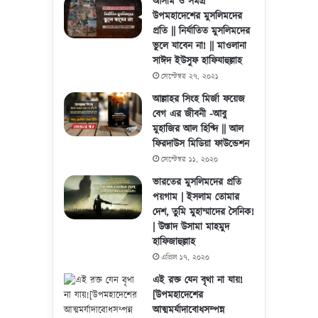
আসাম ও সমগ্র
উপমহাদেশের মুসলিমদের
প্রতি || নির্যাতিত মুসলিমদের
ভুলে যাবেন না! || মাওলানা
সাঈদ ইউসুফ হাফিযাহুল্লাহ
সেপ্টেম্বর ২৭, ২০২১
আল্লাহর সিংহ মির্জা ফয়েজ
বেগ এর জীবনী -আবু
মুহাজির আল হিণ্দি || আল
ফিরদাউস মিডিয়া ফাউন্ডেশন
সেপ্টেম্বর ১১, ২০২০
ভারতের মুসলিমদের প্রতি
পয়গাম | ইসলাম তোমার
দেশ, তুমি মুহাম্মাদের সৈনিক!
| উস্তাদ উসামা মাহমুদ
হাফিজাহুল্লাহ
এপ্রিল ১৭, ২০২০
এই রক্ত যেন বৃথা না যায়!
[উপমহাদেশের
আত্মমর্যাদাবোধসম্পন্ন