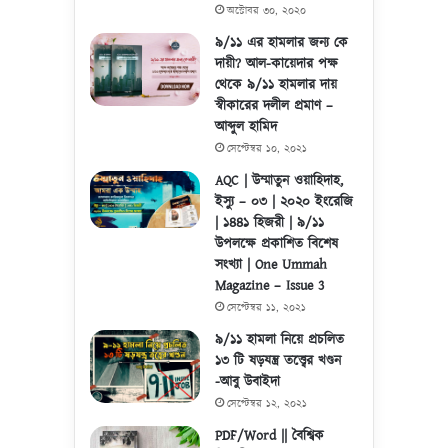
অক্টোবর ৩০, ২০২০
৯/১১ এর হামলার জন্য কে
দায়ী? আল-কায়েদার পক্ষ
থেকে ৯/১১ হামলার দায়
স্বীকারের দলীল প্রমাণ –
আব্দুল হামিদ
সেপ্টেম্বর ১০, ২০২১
AQC | উম্মাতুন ওয়াহিদাহ,
ইস্যু – ০৩ | ২০২০ ইংরেজি
| ১৪৪১ হিজরী | ৯/১১
উপলক্ষে প্রকাশিত বিশেষ
সংখ্যা | One Ummah
Magazine – Issue 3
সেপ্টেম্বর ১১, ২০২১
৯/১১ হামলা নিয়ে প্রচলিত
১৩ টি ষড়যন্ত্র তত্ত্বের খণ্ডন
-আবু উবাইদা
সেপ্টেম্বর ১২, ২০২১
PDF/Word || বৈশ্বিক