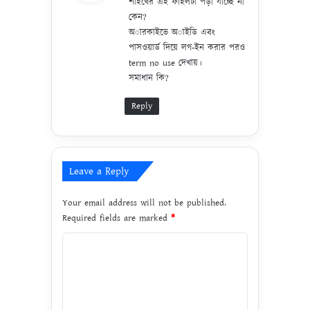
শাইখের এই ফাইলটা পড়া যাচ্ছে না
s
না
কেন?
ন
:
অারকাইভে অাইডি এবং
র
পাসওয়ার্ড দিয়ে লগ-ইন করার পরও
হ
term no use দেখায়।
.
সমাধান কি?
Reply
Leave a Reply
Your email address will not be published.
Required fields are marked
*
C
o
m
m