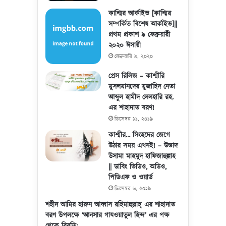
কাশ্মির আর্কাইভ [কাশ্মির
সম্পর্কিত বিশেষ আর্কাইভ]||
প্রথম প্রকাশ ৯ ফেব্রুয়ারী
২০২০ ঈসায়ী
ফেব্রুয়ারি ৯, ২০২০
প্রেস রিলিজ – কাশ্মীরি
মুসলমানদের মুজাহিদ নেতা
আব্দুল হামীদ লেলহারি রহ.
এর শাহাদাত বরণ!
ডিসেম্বর ১১, ২০১৯
কাশ্মীর… সিংহদের জেগে
উঠার সময় এখনই! – উস্তাদ
উসামা মাহমুদ হাফিজাহুল্লাহ
|| ডাবিং ভিডিও, অডিও,
পিডিএফ ও ওয়ার্ড
ডিসেম্বর ৬, ২০১৯
শহীদ আমির হারুন আব্বাস রহিমাহুল্লাহ্ এর শাহাদাত
বরণ উপলক্ষে ‘আনসার গাযওয়াতুল হিন্দ’ এর পক্ষ
থেকে বিবৃতি: