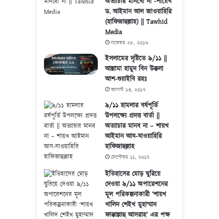
অত্যাচার মানবো না -শায়েখ
ড. আইমান আল জাওয়াহিরি
(হাফিজাহুল্লাহ) || Tawhid
Media
নভেম্বর ২৮, ২০১৬
ইসলামের দৃষ্টিতে ৯/১১ ||
আল্লামা হামুদ বিন উক্কলা
আশ-শুয়াইবি রহঃ
আগস্ট ১৩, ২০১৭
৯/১১ হামলার বর্ষপূর্তি
উপলক্ষ্যে প্রদত্ত বার্তা ||
অত্যাচার মানব না – শায়খ
আইমান আয-যাওয়াহিরি
হাফিজাহুল্লাহ
সেপ্টেম্বর ১১, ২০১৭
ইতিহাসের মোড় ঘুরিয়ে
দেওয়া ৯/১১ অপারেশনের
মূল পরিকল্পনাকারী ‘শায়খ
খালিদ শেইখ মুহাম্মাদ
ফাক্কাল্লাহু আসরাহ’ এর পক্ষ