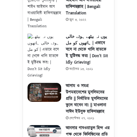
আইমান আয যাওয়াহিরী
হাফিযাহুল্লাহ | Bengali
Translation
জুন ৩, ২০২২
یوں نہ بیٹھے ہوئے خالی
ہاتھوں کو مل | এভাবে
বসে না থেকে খালি হাতকে
ই মুষ্টিবদ্ধ কর! | Don’t Sit
Idly Grieving!
অক্টোবর ১৩, ২০২১
আসাম ও সমগ্র
উপমহাদেশের মুসলিমদের
প্রতি || নির্যাতিত মুসলিমদের
ভুলে যাবেন না! || মাওলানা
সাঈদ ইউসুফ হাফিযাহুল্লাহ
সেপ্টেম্বর ২৭, ২০২১
আনসার গাযওয়াতুল হিন্দ এর
পক্ষ থেকে ফিলিস্তিনের প্রতি