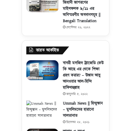
জিহাদী জাগরণের
মাইলফলক ৯/১১ এর
অবিস্মরণীয় অবদানসমূহ ||
Bengali Translation
সেপ্টেম্বর ২৬, ২০২২
ভারত আর্কাইভ
বাবরী মসজিদ ট্র্যাজেডি কেউ
কি আছে এর থেকে শিক্ষা
গ্রহণ করার? – উস্তাদ আবু
আনওয়ার আল-হিন্দি
হাফিযাহুল্লাহ
জানুয়ারি ৫, ২০২২
Ummah News || হিন্দুস্তান
– মুসলিমদের হারানো
সালতানাত
ডিসেম্বর ২৮, ২০২১