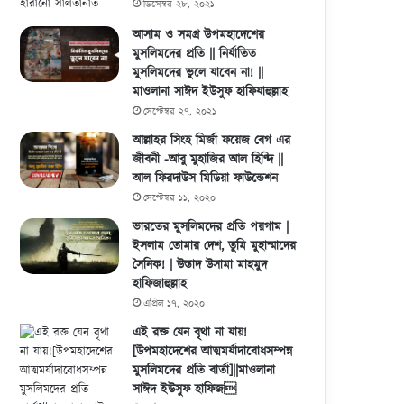
মুসলিমদের হারানো সালতানাত
ডিসেম্বর ২৮, ২০২১
আসাম ও সমগ্র উপমহাদেশের
মুসলিমদের প্রতি || নির্যাতিত
মুসলিমদের ভুলে যাবেন না! ||
মাওলানা সাঈদ ইউসুফ হাফিযাহুল্লাহ
সেপ্টেম্বর ২৭, ২০২১
আল্লাহর সিংহ মির্জা ফয়েজ বেগ এর
জীবনী -আবু মুহাজির আল হিণ্দি ||
আল ফিরদাউস মিডিয়া ফাউন্ডেশন
সেপ্টেম্বর ১১, ২০২০
ভারতের মুসলিমদের প্রতি পয়গাম |
ইসলাম তোমার দেশ, তুমি মুহাম্মাদের
সৈনিক! | উস্তাদ উসামা মাহমুদ
হাফিজাহুল্লাহ
এপ্রিল ১৭, ২০২০
এই রক্ত যেন বৃথা না যায়!
[উপমহাদেশের আত্মমর্যাদাবোধসম্পন্ন
মুসলিমদের প্রতি বার্তা]||মাওলানা