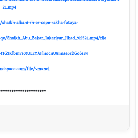
রা
কি
মু
স
সংশয় নিরসন পিডিএফ
লি
সেপ্টেম্বর ৩, ২০১৮
ম
?
আ
র
ব
আ
লে
ম
ব্যাপারে জিজ্ঞাসা
দে
র
৮
ব
ক্ত
ব্যে
র
আ
লো