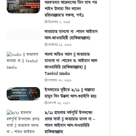
বরকতময় আক্রমণের তিন মাস পর
শাইখ উসামা বিন লাদেন
রহিমাহুল্লাহ’র বক্তব্য, পর্ব:১
ডিসেম্বর ২, ২০১৪
অত্যাচার মানবো না -শায়খ আইমান
আল-জাওয়াহিরী (হাফিজাহুল্লাহ)
অক্টোবর ১১, ২০১৬
বাংলা অডিও বয়ান || অত্যাচার
মানবো না -শায়েখ ড. আইমান আল
জাওয়াহিরি (হাফিজাহুল্লাহ) ||
Tawhid Media
নভেম্বর ২৮, ২০১৬
ইসলামের দৃষ্টিতে ৯/১১ || আল্লামা
হামুদ বিন উক্কলা আশ-শুয়াইবি রহঃ
আগস্ট ১৩, ২০১৭
৯/১১ হামলার বর্ষপূর্তি উপলক্ষ্যে
প্রদত্ত বার্তা || অত্যাচার মানব না –
শায়খ আইমান আয-যাওয়াহিরি