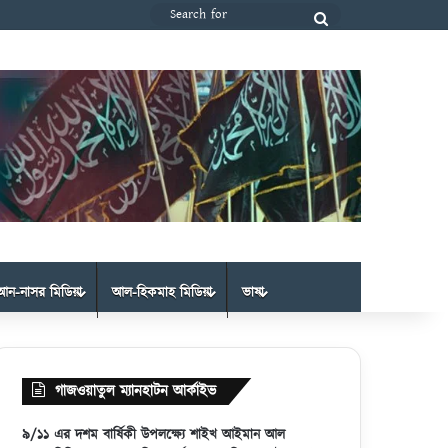
Search
for
আন-নাসর মিডিয়া
আল-হিকমাহ মিডিয়া
ভাষা
গাজওয়াতুল ম্যানহাটন আর্কাইভ
৯/১১ এর দশম বার্ষিকী উপলক্ষ্যে শাইখ আইমান আল