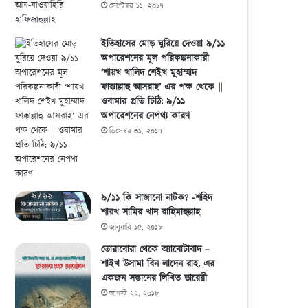
হাফিজাহুল্লাহ
সেপ্টেম্বর ১১, ২০১৭
ইতিহাসের মোড় ঘুরিয়ে দেওয়া ৯/১১
অপারেশনের মূল পরিকল্পনাকারী
‘শায়খ খালিদ শেইখ মুহাম্মাদ
ফাক্কাল্লাহু আসরাহ’ এর পক্ষ থেকে ||
ওবামার প্রতি চিঠি: ৯/১১
অপারেশনের নেপথ্য কারণ
ডিসেম্বর ৩১, ২০১৭
৯/১১ কি সাজানো নাটক? -শহিদ
শায়খ সামির খান রাহিমাহুল্লাহ
জানুয়ারি ১৫, ২০১৮
তোরাবোরা থেকে অ্যাবোটাবাদ –
শাইখ উসামা বিন লাদেন রাহ. এর
একজন সন্তানের লিখিত ডায়েরী