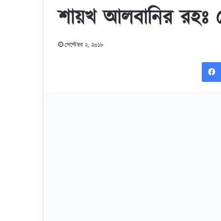
শায়খ আলবানির রহঃ চ
সেপ্টেম্বর ২, ২০১৮
শায়খ আলবানির রহ
ডা
https://www.youtu