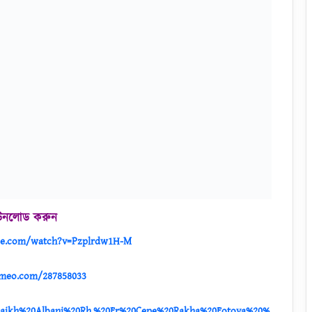
মু
স
লি
ম
দে
শ
গু
লো
র
ব
মুসলিম দেশগুলোর বর্তমান শাসকরা কি মুসলিম ?
র্ত
আরব আলেমদের বক্তব্যের আলোকে !
মা
ন
শা
স
ক