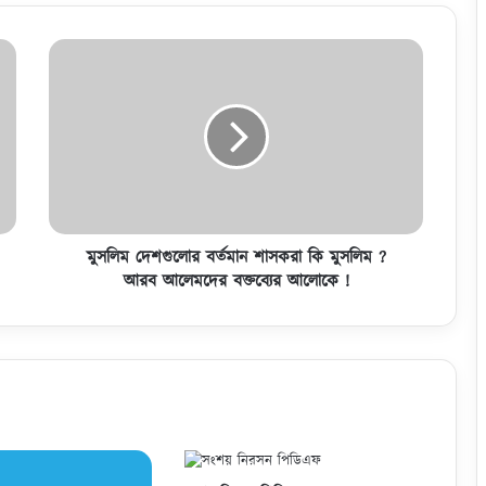
কে
s are marked
*
!
Website