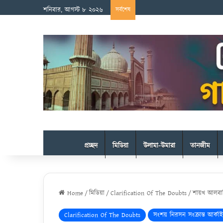
শনিবার, আগস্ট ৮ ২০২৬
সর্বশেষ
প্রচ্ছদ
মিডিয়া
উলামা-উমারা
তানজীম
Home
/
মিডিয়া
/
Clarification Of The Doubts
/
শায়খ আলবা
Clarification Of The Doubts
সংশয় নিরসন সংক্রান্ত আর্কা