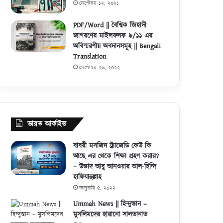
ষড়যন্ত্র তত্ত্বের খণ্ডন -আবু উবাইদা
সেপ্টেম্বর ১২, ২০২১
PDF/Word || বৈশ্বিক জিহাদী
জাগরণের মাইলফলক ৯/১১ এর
অবিস্মরণীয় অবদানসমূহ || Bengali
Translation
সেপ্টেম্বর ২৬, ২০২২
ভারত আর্কাইভ
বাবরী মসজিদ ট্র্যাজেডি কেউ কি
আছে এর থেকে শিক্ষা গ্রহণ করার?
– উস্তাদ আবু আনওয়ার আল-হিন্দি
হাফিযাহুল্লাহ
জানুয়ারি ৫, ২০২২
Ummah News || হিন্দুস্তান –