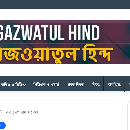
অডিও ও ভিডিও
পিডিএফ ও ওয়ার্ড
প্রবন্ধ-নিবন্ধ
বিষয়
আর্কাইভ
নির রহঃ চেপে রাখা ফতোয়া !
ইভ