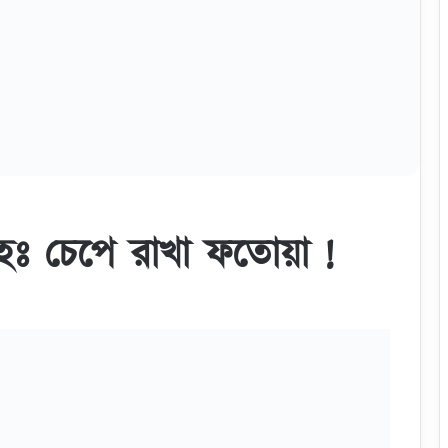
imeo.com/287858033
Shaikh%20Albani%20Rh.%20Er%20Cepe%20Rakha%20Fotoya%20%
21.mp4
/shaikh-albani-rh-er-cepe-rakha-fotoya-
6qe/Shaikh_Abu_Bakar_Jakariyar_Jihad_%2521.mp4/file
oV41G3Klbm7s0tUE2YAFlnocnU8Imae5rDGoSs84
ndspace.com/file/vmxncl
**********************