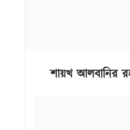
https://v
https://archive.org/download/CepeRakhaFotoya/
https://tune.pk/video/7970441
http://www.mediafire.com/file/g058di2qtrrl
https://mega.nz/#!uO41SbyA!vXz
https://www.se
************