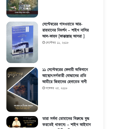
আগস্ট ২২, ২০১৮
সেপ্টেম্বরের গাযওয়াতে আর-
রাহমানের নিদর্শন – শাইখ নাসির
আল-ফাহদ [ফাক্কাল্লাহু আসরা ]
সেপ্টেম্বর ১১, ২০১৮
১১ সেপ্টেম্বরের ফেদায়ী অভিযানে
আত্মোৎসর্গকারী যোদ্ধাদের প্রতি
আমীরে জিহাদের হেদায়েত বাণী
নভেম্বর ২৫, ২০১৮
তারা সর্বদা তোমাদের বিরুদ্ধে যুদ্ধ