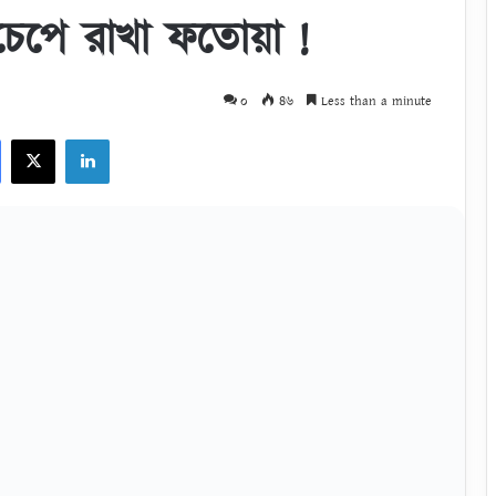
েপে রাখা ফতোয়া !
০
৪৬
Less than a minute
Facebook
X
LinkedIn
ঃ চেপে রাখা ফতোয়া !
উনলোড করুন
be.com/watch?v=Pzplrdw1H-M