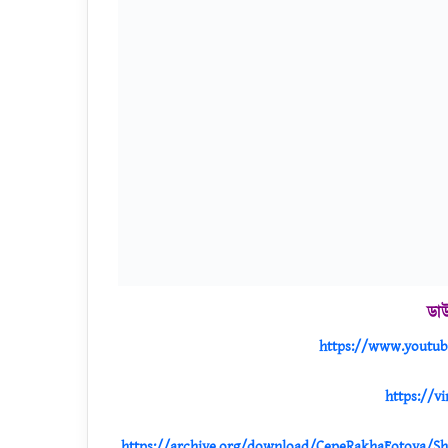
Facebook
X
Share via Email
Print
|
|
মু
জা
ফ
ফ
র
বি
ন
ম
|| মুজাফফর বিন মহসিনের বিষাক্ত আকিদা ||
হ
সি
নে
র
বি
ষা