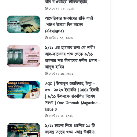
করতেই থাকবে! – শাইখ আইমান
আয যাওয়াহিরী হাফিজাহুল্লাহ
সেপ্টেম্বর ২৮, ২০১৯
আমেরিকার জনগণের প্রতি বার্তা
-শাইখ উসামা বিন লাদেন
(রহিমাহুল্লাহ)
অক্টোবর ৩০, ২০২০
৯/১১ এর হামলার জন্য কে দায়ী?
আল-কায়েদার পক্ষ থেকে ৯/১১
হামলার দায় স্বীকারের দলীল প্রমাণ –
আব্দুল হামিদ
সেপ্টেম্বর ১০, ২০২১
AQC | উম্মাতুন ওয়াহিদাহ, ইস্যু –
০৩ | ২০২০ ইংরেজি | ১৪৪১ হিজরী
| ৯/১১ উপলক্ষে প্রকাশিত বিশেষ
সংখ্যা | One Ummah Magazine –
Issue 3
সেপ্টেম্বর ১১, ২০২১
৯/১১ হামলা নিয়ে প্রচলিত ১৩ টি