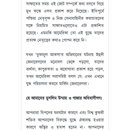
সাক্ষাতের সময় এই জোট সম্পর্কে কথা বলতে গিয়ে
মুখ ফস্কে এসব প্রকাশ করে দিয়েছে। ইতিপূর্বে
পশ্চিমা নেতৃবৃন্দ ও নিজ সেনাবাহিনীর কমান্ডারদের
সঙ্গে নিয়মিত সাক্ষাতগুলোতেও এটা প্রকাশিত
হয়েছে। এমনকি আমেরিকা তো এই যুদ্ধে তাদের
প্রত্যক্ষ নেতৃত্বের কথাও গোপন করে নি।
যখন ‘তুফানুল আকসা’র অভিযানের ঘটনায় ইহুদী
জেনারেলদের মনোবল ভেঙ্গে পড়লো, তাদের
ব্যর্থতা, কাপুরুষতা ও অযোগ্যতা প্রকাশ হয়ে পড়ল,
তখন আমেরিকা সরাসরিই বলল যে: এখন এখানে
যুদ্ধ পরিচালনা করবে মার্কিন জেনারেলরা।
হে আমাদের মুসলিম উম্মাহ ও গাজার অধিবাসীগণ!
আপনারা বিপদের ঘনঘটার কারণে এবং বিশ্ব কুফরী
শক্তির আপনাদের বিরুদ্ধে যুদ্ধে ঐক্যবদ্ধ হওয়ার
কারণে অস্থির ও হতাশ হবেন না। আপনাদের