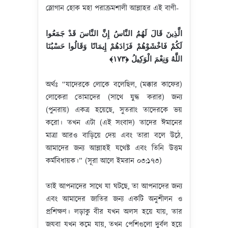
স্লোগান হোক মহা পরাক্রমশালী আল্লাহর এই বাণী-
ا
لَّذِينَ
قَالَ
لَهُمُ
النَّاسُ
إِنَّ
النَّاسَ
قَدْ
جَمَعُوا
لَكُمْ
فَاخْشَوْهُمْ
فَزَادَهُمْ
إِيمَانًا
وَقَالُوا
حَسْبُنَا
اللَّهُ
وَنِعْمَ
الْوَكِيلُ
﴿١٧٣﴾‏
অর্থঃ “যাদেরকে লোকে বলেছিল, (মক্কার কাফের)
লোকেরা তোমাদের (সাথে যুদ্ধ করার) জন্য
(পুনরায়) একত্র হয়েছে, সুতরাং তাদেরকে ভয়
করো। তখন এটা (এই সংবাদ) তাদের ঈমানের
মাত্রা আরও বাড়িয়ে দেয় এবং তারা বলে উঠে,
আমাদের জন্য আল্লাহই যথেষ্ট এবং তিনি উত্তম
কর্মবিধায়ক।” (সূরা আলে ইমরান ০৩:১৭৩)
তাই আপনাদের সাথে যা ঘটছে, তা আপনাদের জন্য
এবং আমাদের জাতির জন্য একটি অনুশীলন ও
প্রশিক্ষণ। লড়াকু বীর যখন অলস হয়ে যায়, তার
জযবা যখন কমে যায়, তখন পেশিগুলো দুর্বল হয়ে