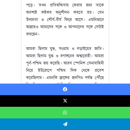
পড়ে। তখন প্রতিদ্বন্দ্বিতায় ফেরার জন্য তাকে
অবশ্যই কষ্টকর অনুশীলন করতে হয়। যেন
উদ্যমতা ও শৌর্য-বীর্য ফিরে আসে। এমনিভাবে
আল্লাহও আমাদের সঙ্গে ও আপনাদের সঙ্গে সেটাই
করছেন।
আমরা ছিলাম যুদ্ধ, সংগ্রাম ও লড়াইয়ের জাতি।
আমরা ছিলাম ‍যুদ্ধ ও রণাঙ্গনের অশ্বারোহী। আমরা
পূর্ব-পশ্চিম জয় করেছি। আরব স্পেনিশ সেনাবাহিনী
নিয়ে ইউরোপে পশ্চিম দিক থেকে প্রবেশ
করেছিলাম। এমনকি ফ্রান্সের হৃদপিণ্ড পর্যন্ত পৌঁছে
গিয়েছিলাম। আর পূর্ব দিক দিয়ে প্রবেশ করেছিলাম
আমাদের তুর্কি উসমানী বাহিনী নিয়ে। এমনকি
Facebook
ভিয়েনার দোরগোড়ায় পৌঁছে গিয়েছিলাম।
X
তারপর দীর্ঘকাল আমরা ঘুমালাম। আমাদের উপর
WhatsApp
দিয়ে ক্রমাগত স্থবিরতার দিনগুলো অতিবাহিত হল।
ফলে আমরা নিজেদের ইতিহাস ও নিজেদেরকে