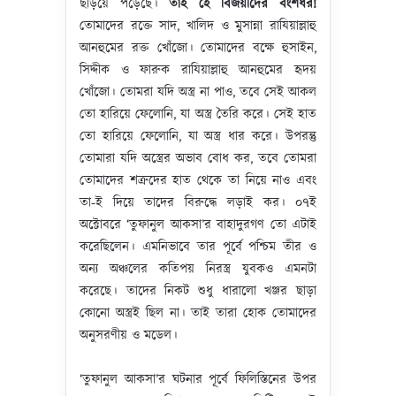
ছড়িয়ে পড়েছে।
তাই হে বিজয়ীদের বংশধর!
তোমাদের রক্তে সাদ, খালিদ ও মুসান্না রাযিয়াল্লাহু
আনহুমের রক্ত খোঁজো। তোমাদের বক্ষে হুসাইন,
সিদ্দীক ও ফারুক রাযিয়াল্লাহু আনহুমের হৃদয়
খোঁজো। তোমরা যদি অস্ত্র না পাও, তবে সেই আকল
তো হারিয়ে ফেলোনি, যা অস্ত্র তৈরি করে। সেই হাত
তো হারিয়ে ফেলোনি, যা অস্ত্র ধার করে। উপরন্তু
তোমারা যদি অস্ত্রের অভাব বোধ কর, তবে তোমরা
তোমাদের শত্রুদের হাত থেকে তা নিয়ে নাও এবং
তা-ই দিয়ে তাদের বিরুদ্ধে লড়াই কর। ০৭ই
অক্টোবরে ‘তুফানুল আকসা’র বাহাদুরগণ তো এটাই
করেছিলেন। এমনিভাবে তার পূর্বে পশ্চিম তীর ও
অন্য অঞ্চলের কতিপয় নিরস্ত্র যুবকও এমনটা
করেছে। তাদের নিকট শুধু ধারালো খঞ্জর ছাড়া
কোনো অস্ত্রই ছিল না। তাই তারা হোক তোমাদের
অনুসরণীয় ও মডেল।
‘তুফানুল আকসা’র ঘটনার পূর্বে ফিলিস্তিনের উপর