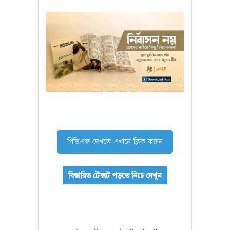
পিডিএফ দেখতে এখানে ক্লিক করুন