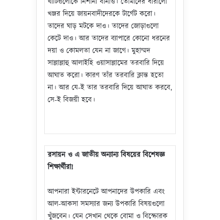
ঘাঁটিগুলোকে নিশানা বানাও। তোমাদের ধারালো
খঞ্জর দিয়ে জায়নবাদীদেরকে টার্গেট করো।
তাদের ঘাড় মটকে দাও। তাদের জোড়াগুলো
কেটে দাও। আর তাদের ব্যাপারে কোনো ধরনের
দয়া ও কোমলতা যেন না জাগে। মুহাম্মদ
সাল্লাল্লাহু আলাইহি ওয়াসাল্লামের তরবারি দিয়ে
আঘাত করো। কারণ তাঁর তরবারি ক্লান্ত হতো
না। আর যে-ই তার তরবারি দিয়ে আঘাত করবে,
সে-ই বিজয়ী হবে।
রসায়ন ও এ জাতীয় অন্যান্য বিষয়ের বিশেষজ্ঞ
শিক্ষার্থীরা!
আপনারা ইন্টারনেটে আপনাদের উপকারি এবং
আল-আকসা সমস্যার জন্য উপকারি বিষয়গুলো
খুঁজবেন। যেন সেখান থেকে বোমা ও বিস্ফোরক