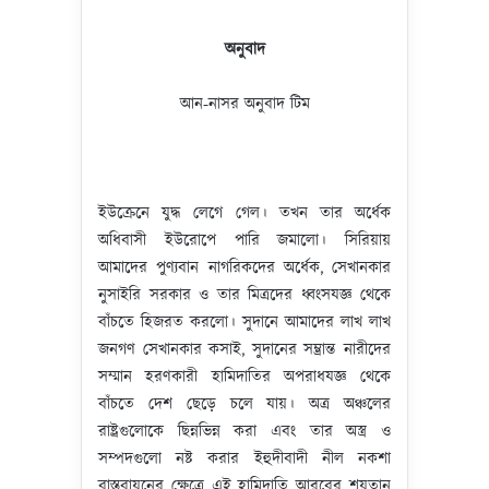
অনুবাদ
আন-নাসর অনুবাদ টিম
ইউক্রেনে যুদ্ধ লেগে গেল। তখন তার অর্ধেক
অধিবাসী ইউরোপে পারি জমালো। ‍সিরিয়ায়
আমাদের পুণ্যবান নাগরিকদের অর্ধেক, সেখানকার
নুসাইরি সরকার ও তার মিত্রদের ধ্বংসযজ্ঞ থেকে
বাঁচতে হিজরত করলো। সুদানে আমাদের লাখ লাখ
জনগণ সেখানকার কসাই, সুদানের সম্ভ্রান্ত নারীদের
সম্মান হরণকারী হামিদাতির অপরাধযজ্ঞ থেকে
বাঁচতে দেশ ছেড়ে চলে যায়। অত্র অঞ্চলের
রাষ্ট্রগুলোকে ছিন্নভিন্ন করা এবং তার অস্ত্র ও
সম্পদগুলো নষ্ট করার ইহুদীবাদী নীল নকশা
বাস্তবায়নের ক্ষেত্রে এই হামিদাতি আরবের শয়তান