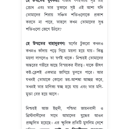
হে উম্মতের যুবকরা!
গাজার গণহত্যায় সৃষ্ট এই
ক্রোধ এবং তার তুফানে সৃষ্ট এই আশা যদি
তোমাদের শিরায় সঞ্চিত শক্তিগুলোকে প্রকাশ
করতে না পারে, তাহলে কখন তোমাদের সুপ্ত
শক্তিগুলো জেগে উঠবে?
হে উম্মতের বাহাদুরগণ!
স্বর্ণের টুকরো কখনও
কখনও কাঁদায় পড়ে গিয়ে ময়লা হয়ে যায়। কিন্তু
ময়লা লাগলেও তা স্বর্ণই থাকে। নিশ্চয়ই তোমাদের
অন্তরের গভীরে আছে বিস্ময়কর বীরত্ব। যাকে ভীষণ
কষ্ট-ক্লেশই একমাত্র জাগিয়ে তুলতে পারে। আর
যখনই তোমাকে কোনো ভয়-আশঙ্কা আচ্ছন্ন করে,
তখনই তার মাণিক্য স্বচ্ছ হয়ে যায় এবং তার মণি-
মুক্তা বের হয়ে আসে।
নিশ্চয়ই আজ ইহুদী, পশ্চিমা জায়নবাদী ও
খ্রিস্টবাদীদের সাথে আমাদের যুদ্ধের আগুন
প্রজ্জ্বলিত হয়েছে। এর স্ফুলিঙ্গ প্রতিটি মুসলিম দেশে