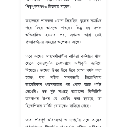
পিতৃপুরুষগণও হিজরত করেন।
তাদেরকে শাসকরা ওয়াদা দিয়েছিল, ‍যুদ্ধের সমাপ্তির
পরে ফিরে আসতে পারবে। কিন্তু বহু দশক
অতিবাহিত হওয়ার পর, এখনও তারা সেই
প্রত্যাবর্তনের সময়ের অপেক্ষায় আছে।
তবে তাদের আত্মমর্যাদাশীল নাতিরা বর্তমানে গাজা
থেকে জোরপূর্বক দেশত্যাগে অস্বীকৃতি জানিয়ে
দিয়েছে। তাদের উপর টনে টনে বোমা বর্ষণ করা
হচ্ছে, যার নজির মানবজাতি হিরোশিমায়
আমেরিকান ধ্বংসযজ্ঞের পর থেকে আজ পর্যন্ত
দেখেনি। গত দুই সপ্তাহে আমাদের ফিলিস্তিনি
জনগণের উপর যে বোম্বিং করা হয়েছে, তা
হিরোশিমার মার্কিন বোমাকেও ছাড়িয়ে গেছে।
তারা পরিপূর্ণ অবিচলতা ও দাপটের সঙ্গে তাদের