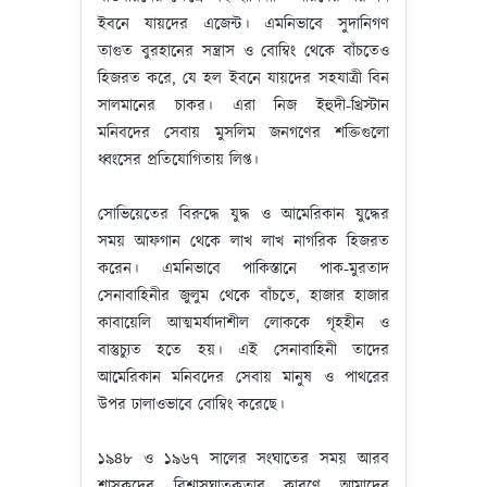
ইবনে যায়দের এজেন্ট। এমনিভাবে সুদানিগণ
তাগুত বুরহানের সন্ত্রাস ও বোম্বিং থেকে বাঁচতেও
হিজরত করে, যে হল ইবনে যায়দের সহযাত্রী বিন
সালমানের চাকর। এরা নিজ ইহুদী-খ্রিস্টান
মনিবদের সেবায় মুসলিম জনগণের শক্তিগুলো
ধ্বংসের প্রতিযোগিতায় লিপ্ত।
সোভিয়েতের বিরুদ্ধে যুদ্ধ ও আমেরিকান যুদ্ধের
সময় আফগান থেকে লাখ লাখ নাগরিক হিজরত
করেন। এমনিভাবে পাকিস্তানে পাক-মুরতাদ
সেনাবাহিনীর জুলুম থেকে বাঁচতে, হাজার হাজার
কাবায়েলি আত্মমর্যাদাশীল লোককে গৃহহীন ও
বাস্তুচ্যুত হতে হয়। এই সেনাবাহিনী তাদের
আমেরিকান মনিবদের সেবায় মানুষ ও পাথরের
উপর ঢালাওভাবে বোম্বিং করেছে।
১৯৪৮ ও ১৯৬৭ সালের সংঘাতের সময় আরব
শাসকদের বিশ্বাসঘাতকতার কারণে আমাদের