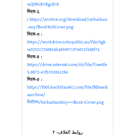
wQtWsRYRgcD7E
লিংক-২
:
https://archive.org/download/nirbashon
-noy/Book%20Cover.png
লিংক-৩ :
https://workdrive.zohopublic.eu/file/6gk
w025317250854b485097197e031f3d8f74
লিংক-৪ :
https://drive.internxt.com/sh/file/f1ee0fe
5-8872-41fb352061284
লিংক-৫ :
https://f005.backblazeb2.com/file/BDmedi
aarchive/
নির্বাসন/NirbashonNoy+++Book+Cover.png
روابط الغلاف- ٢