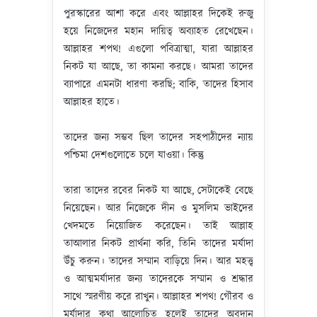
পুরস্কারের আশা করে এবং আল্লাহর দিকেই রুজু
হয়ে নিজেদের মহান দায়িত্ব অব্যাহত রেখেছেন।
আল্লাহর শপথ! এগুলো পবিত্রাত্মা, যারা আল্লাহর
নিকট যা আছে, তা কামনা করছে। আমরা তাদের
ব্যাপারে এমনটা ধারণা করছি; বাকি, তাদের হিসাব
আল্লাহর হাতে।
তাদের জন্য সম্ভব ছিল তাদের সহপাঠীদের ন্যায়
পশ্চিমা দেশগুলোতে চলে যাওয়া। কিন্তু
তারা তাদের রবের নিকট যা আছে, সেটাকেই বেছে
নিয়েছেন। আর নিজেকে দীন ও মুসলিম ভাইদের
খেদমতে নিয়োজিত করেছেন। তাই আল্লাহ
তাআলার নিকট প্রার্থনা করি, তিনি তাদের মর্যাদা
উঁচু করুন। তাদের সম্মান বাড়িয়ে দিন। আর মহত্ত্ব
ও আত্মমর্যাদার জন্য তাদেরকে সম্মান ও শ্রদ্ধার
সাথে স্মরণীয় করে রাখুন। আল্লাহর শপথ! গৌরব ও
মর্যাদার কথা আলোচিত হলেই তাদের অবদান