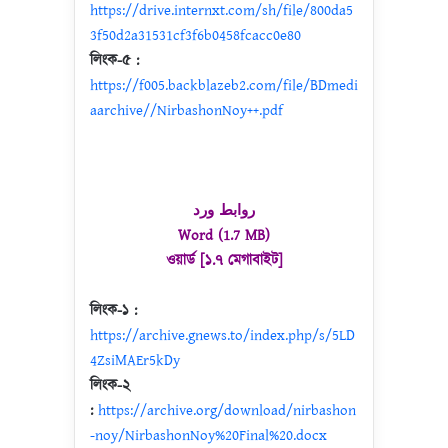
https://drive.internxt.com/sh/file/800da5
3f50d2a31531cf3f6b0458fcacc0e80
লিংক-৫ :
https://f005.backblazeb2.com/file/BDmedi
aarchive//NirbashonNoy++.pdf
روابط ورد
Word (1.7 MB)
ওয়ার্ড [১.৭ মেগাবাইট]
লিংক-১ :
https://archive.gnews.to/index.php/s/5LD
4ZsiMAEr5kDy
লিংক-২
:
https://archive.org/download/nirbashon
-noy/NirbashonNoy%20Final%20.docx