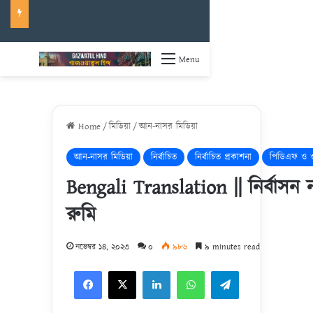
Menu
Home
/
মিডিয়া
/
আন-নাসর মিডিয়া
আন-নাসর মিডিয়া
নির্বাচিত
নির্বাচিত প্রকাশনা
পিডিএফ ও ওয়
Bengali Translation || নির্বাসন ন
রুমি
নভেম্বর ১৪, ২০২৩
০
৯৮৬
৯ minutes read
Facebook
X
LinkedIn
WhatsApp
Telegram