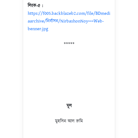
লিংক-৫ :
https://f005.backblazeb2.com/file/BDmedi
aarchive/নির্বাসন/NirbashonNoy+++Web-
benner.jpg
*****
মূল
মুহসিন আল রুমি