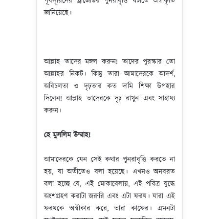
পূর্বসূরিদের ট্রাজেডির পুনরাবৃত্তি ঘটাতে অস্বীকৃতি
জানিয়েছে।
আল্লাহ তাদের মঙ্গল করুন! তাদের পুরস্কার তো
আল্লাহর নিকট। কিন্তু তারা আমাদেরকে আদর্শ,
অবিচলতা ও দৃঢ়তার কত দামি শিক্ষা উপহার
দিলেন! আল্লাহ তাদেরকে দৃঢ় রাখুন এবং সাহায্য
করুন।
হে মুসলিম উম্মাহ!
আমাদেরকে যেন সেই কথার পুনরাবৃত্তি করতে না
হয়, যা অতীতেও বলা হয়েছে। এখনও অনবরত
বলা হচ্ছে যে, এই মোকাবেলায়, এই পবিত্র যুদ্ধে
অংশগ্রহণ করাটা জরুরি এবং এটা ফরয। যারা এই
ফরযকে অস্বীকার করে, তারা কাফের। এমনটা