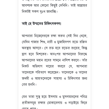
আবশ্যক আর কোনো কিছুই দেখিনি। তাই আল্লাহর
নিকটই সকল দুঃখ জানাচ্ছি।
তাই হে উম্মতের চিকিৎসকগণ!
আপনারা নিজেদেরকে রক্ষা করুন সেই দিন থেকে,
যেদিন গাজার শিশু, নারী ও মুজাহিদগণ রক্তে রঞ্জিত
অবস্থায় আসবে। সে রক্ত হবে রক্তের রংয়ের, কিন্তু
ঘ্রাণ হবে মিশকের। অতঃপর আপনাদের বিরুদ্ধে
আপনাদের মহান রবের সামনে নালিশ করবে। তাঁর
নিকট অভিযাগ দায়ের করবে যে, আপনারা
তাদেরকে পরিত্যাগ করেছেন। তাদেরকে ও তাদের
জখমী ও আহতদেরকে সাহায্য ও চিকিৎসার জন্য
বের হননি।
যেন তারা সুস্থ হয়ে ইসলাম ও মুসলমানদের পবিত্র
প্রতীকসমূহ রক্ষার মোকাবেলায় ও লড়াইয়ে ফিরে