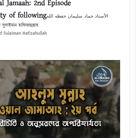
l Jamaah: 2nd Episode
ty of following
الأستاذ حماد سليمان حفظه الله
াদ সুলাইমান হাফিজাহুল্লাহ
 Sulaiman Hafizahullah