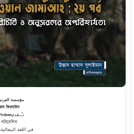
مؤسسة الفرد
আল ফিরদাউস
تـُــقدم
Firdaws
পরিবেশিত
Presentsفي اللغة البنغالية