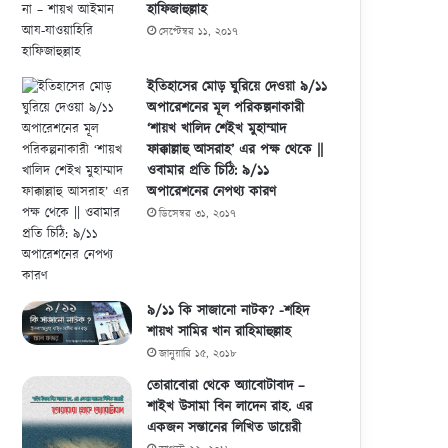
হাফিজাহুল্লাহ
সেপ্টেম্বর ১১, ২০১৭
ইতিহাসের মোড় ঘুরিয়ে দেওয়া ৯/১১
অপারেশনের মূল পরিকল্পনাকারী
‘শায়খ খালিদ শেইখ মুহাম্মাদ
ফাক্কাল্লাহু আসরাহ’ এর পক্ষ থেকে ||
ওবামার প্রতি চিঠি: ৯/১১
অপারেশনের নেপথ্য কারণ
ডিসেম্বর ৩১, ২০১৭
৯/১১ কি সাজানো নাটক? -শহিদ
শায়খ সামির খান রাহিমাহুল্লাহ
জানুয়ারি ১৫, ২০১৮
তোরাবোরা থেকে অ্যাবোটাবাদ –
শাইখ উসামা বিন লাদেন রাহ. এর
একজন সন্তানের লিখিত ডায়েরী