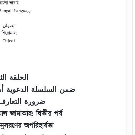
বাংলা ভাষায়
 Bengali Language
بعنوان:
শিরোনাম:
Titled1
الحلقة الثا
ضمن السلسلة الدعوية أه
ضرورة التعارف 
়াল জামাআহ: দ্বিতীয় পর্ব
নুসরণের অপরিহার্যতা