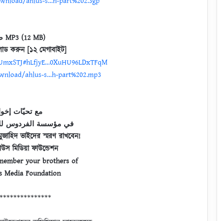
ownload/ahlus-s…h-part%202.3gp
صوتية MP3 (12 MB)
ড করুন [১২ মেগাবাইট]
MoUmxSTJ#hLfjyE…0XuHU96LDxTFqM
ownload/ahlus-s…h-part%202.mp3
مع تحيّات إخوا
في مؤسسة الفردوس للإن
ুজাহিদ ভাইদের স্মরণ রাখবেন!
স মিডিয়া ফাউন্ডেশন
member your brothers of
s Media Foundation
***************