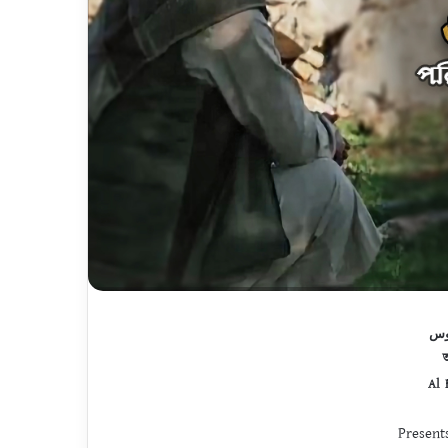
وس
Al 