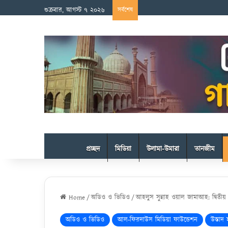
শুক্রবার, আগস্ট ৭ ২০২৬
সর্বশেষ
প্রচ্ছদ
মিডিয়া
উলামা-উমারা
তানজীম
Home
/
অডিও ও ভিডিও
/
আহলুস সুন্নাহ ওয়াল জামাআহ: দ্বিতীয়
অডিও ও ভিডিও
আল-ফিরদাউস মিডিয়া ফাউন্ডেশন
উস্তাদ 