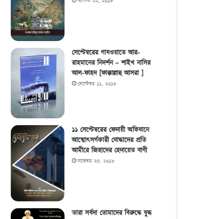
আগস্ট ২২, ২০১৮
সেপ্টেম্বরের গাযওয়াতে আর-
রাহমানের নিদর্শন – শাইখ নাসির
আল-ফাহদ [ফাক্কাল্লাহু আসরা ]
সেপ্টেম্বর ১১, ২০১৮
১১ সেপ্টেম্বরের ফেদায়ী অভিযানে
আত্মোৎসর্গকারী যোদ্ধাদের প্রতি
আমীরে জিহাদের হেদায়েত বাণী
নভেম্বর ২৫, ২০১৮
তারা সর্বদা তোমাদের বিরুদ্ধে যুদ্ধ