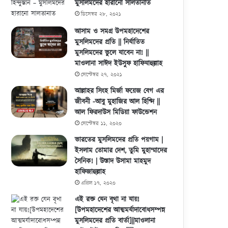
মুসলিমদের হারানো সালতানাত
ডিসেম্বর ২৮, ২০২১
আসাম ও সমগ্র উপমহাদেশের
মুসলিমদের প্রতি || নির্যাতিত
মুসলিমদের ভুলে যাবেন না! ||
মাওলানা সাঈদ ইউসুফ হাফিযাহুল্লাহ
সেপ্টেম্বর ২৭, ২০২১
আল্লাহর সিংহ মির্জা ফয়েজ বেগ এর
জীবনী -আবু মুহাজির আল হিণ্দি ||
আল ফিরদাউস মিডিয়া ফাউন্ডেশন
সেপ্টেম্বর ১১, ২০২০
ভারতের মুসলিমদের প্রতি পয়গাম |
ইসলাম তোমার দেশ, তুমি মুহাম্মাদের
সৈনিক! | উস্তাদ উসামা মাহমুদ
হাফিজাহুল্লাহ
এপ্রিল ১৭, ২০২০
এই রক্ত যেন বৃথা না যায়!
[উপমহাদেশের আত্মমর্যাদাবোধসম্পন্ন
মুসলিমদের প্রতি বার্তা]||মাওলানা