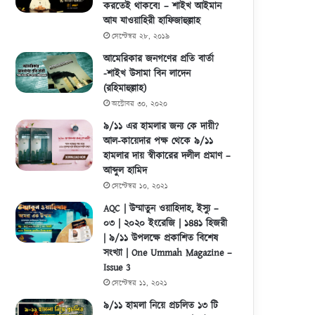
করতেই থাকবে! – শাইখ আইমান
আয যাওয়াহিরী হাফিজাহুল্লাহ
সেপ্টেম্বর ২৮, ২০১৯
আমেরিকার জনগণের প্রতি বার্তা
-শাইখ উসামা বিন লাদেন
(রহিমাহুল্লাহ)
অক্টোবর ৩০, ২০২০
৯/১১ এর হামলার জন্য কে দায়ী?
আল-কায়েদার পক্ষ থেকে ৯/১১
হামলার দায় স্বীকারের দলীল প্রমাণ –
আব্দুল হামিদ
সেপ্টেম্বর ১০, ২০২১
AQC | উম্মাতুন ওয়াহিদাহ, ইস্যু –
০৩ | ২০২০ ইংরেজি | ১৪৪১ হিজরী
| ৯/১১ উপলক্ষে প্রকাশিত বিশেষ
সংখ্যা | One Ummah Magazine –
Issue 3
সেপ্টেম্বর ১১, ২০২১
৯/১১ হামলা নিয়ে প্রচলিত ১৩ টি