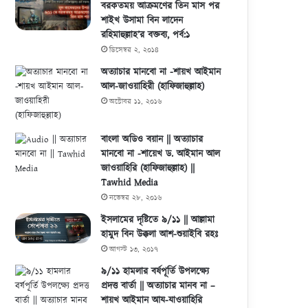
বরকতময় আক্রমণের তিন মাস পর
শাইখ উসামা বিন লাদেন
রহিমাহুল্লাহ’র বক্তব্য, পর্ব:১
ডিসেম্বর ২, ২০১৪
অত্যাচার মানবো না -শায়খ আইমান
আল-জাওয়াহিরী (হাফিজাহুল্লাহ)
অক্টোবর ১১, ২০১৬
বাংলা অডিও বয়ান || অত্যাচার
মানবো না -শায়েখ ড. আইমান আল
জাওয়াহিরি (হাফিজাহুল্লাহ) ||
Tawhid Media
নভেম্বর ২৮, ২০১৬
ইসলামের দৃষ্টিতে ৯/১১ || আল্লামা
হামুদ বিন উক্কলা আশ-শুয়াইবি রহঃ
আগস্ট ১৩, ২০১৭
৯/১১ হামলার বর্ষপূর্তি উপলক্ষ্যে
প্রদত্ত বার্তা || অত্যাচার মানব না –
শায়খ আইমান আয-যাওয়াহিরি