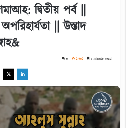
াআহ: দ্বিতীয় পর্ব ||
পরিহার্যতা || উস্তাদ
িজাহ&
০
১,৭০১
1 minute read
Facebook
X
LinkedIn