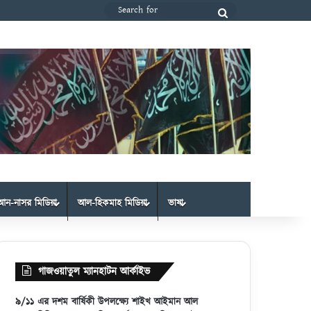
Search
for
আন-নাসর মিডিয়া
আল-হিকমাহ মিডিয়া
ভাষা
গাজওয়াতুল ম্যানহাটন আর্কাইভ
৯/১১ এর দশম বার্ষিকী উপলক্ষ্যে শাইখ আইমান আল