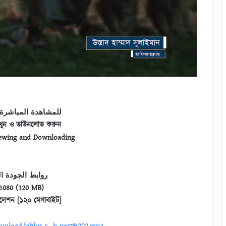
للمشاهدة المباشرة 
খুন ও ডাউনলোড করুন
iewing and Downloading
روابط الجودة ال
1080 (120 MB)
লেশন [১২০ মেগাবাইট]
ownload/ahlus-s…h-part%202.mp4