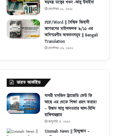
ষড়যন্ত্র তত্ত্বের খণ্ডন -আবু উবাইদা
সেপ্টেম্বর ১২, ২০২১
PDF/Word || বৈশ্বিক জিহাদী
জাগরণের মাইলফলক ৯/১১ এর
অবিস্মরণীয় অবদানসমূহ || Bengali
Translation
সেপ্টেম্বর ২৬, ২০২২
ভারত আর্কাইভ
বাবরী মসজিদ ট্র্যাজেডি কেউ কি
আছে এর থেকে শিক্ষা গ্রহণ করার?
– উস্তাদ আবু আনওয়ার আল-হিন্দি
হাফিযাহুল্লাহ
জানুয়ারি ৫, ২০২২
Ummah News || হিন্দুস্তান –