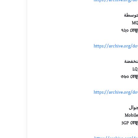
متوسطة
MQ
৭২০ রেজু
https://archive.org/d
منخفضة
LQ
৩৬০ রেজু
https://archive.org/d
جوال
Mobile
3GP রেজু