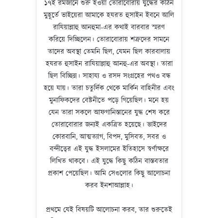
১৭ই রমজানে শুরু হওয়া তোরাবোরায় যুদ্ধের কঠিন
মুহূর্তে ভাইয়েরা আমাকে হযরত হুসাইন ইবনে আলি
রাযিয়াল্লাহু আনহুমা-এর কথাই বারবার স্মরণ
করিয়ে দিচ্ছিলেন। তোরাবোরায় শত্রুদের সামনে
তাদের অবস্থা তেমনি ছিল, যেমন ছিল কারবালায়
হযরত হুসাইন রাযিয়াল্লাহু আনহু-এর অবস্থা। তারা
ছিল বিচ্ছিন্ন। সাহায্য ও রসদ সংগ্রহের পথও বন্ধ
হয়ে যায়। তারা চতুর্দিক থেকে মার্কিন বাহিনীর এবং
মুনাফিকদের বেষ্টনীতে পড়ে গিয়েছিল। মনে হয়
যেন তারা সকলে আফগানিস্তানের যুদ্ধ শেষ করে
তোরাবোরার জন্যই একত্রিত হয়েছে। ভাইদের
কোরবানি, আত্মত্যাগ, বিপদ, মুসিবত, সবর ও
বন্দীত্বের এই যুদ্ধ ইসলামের ইতিহাসে স্বর্ণাক্ষরে
লিখিত থাকবে। এই যুদ্ধে কিছু কঠিন বাস্তবতার
প্রকাশ পেয়েছিল। আমি সেগুলোর কিছু আলোচনা
করব ইনশাআল্লাহ।
প্রথমে যেই বিষয়টি আলোচনা করব, তার শুরুতেই