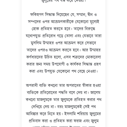
জুলুমের পথ বন্ধ করে দেওয়া।
ফকিহগণ সিদ্ধান্ত দিয়েছেন যে, সম্মান, দ্বীন ও
সম্পদের ওপর আক্রমণকারীকে যেকোনো মূল্যেই
হোক প্রতিহত করতে হবে। তাদের বিরুদ্ধে
যথোপযুক্ত প্রতিরোধ গড়ে তোলা এবং যেভাবে তারা
মুসলিম উম্মাহর ওপর আক্রমণ করে সেভাবে
তাদের ওপরও আক্রমণ করতে হবে। আর উম্মাহর
কর্ণধারদের উচিত হলো, এসব শত্রুদের মোকাবেলা
করার জন্য সময় উপযোগী ও কার্যকর সিদ্ধান্ত গ্রহণ
করা এবং উপযুক্ত যেকোনো পথ বেছে নেওয়া।
অপরাধী ব্যক্তি কখনো তার অপরাধের স্বীকার হওয়া
ব্যক্তিকে প্রতিরোধের পদ্ধতি বলে দেয় না। জালেম
কখনো মাজলুমকে তার জুলুমকে প্রতিহত করার পথ
দেখিয়ে দেয় না। বরং মাজলুমকেই সেই পথ
আবিষ্কার করে নিতে হয়। ইসলামি শরিয়ায় জুলুমের
প্রতিবাদ করা ও প্রতিহত করা ফরজ এবং জুলুম