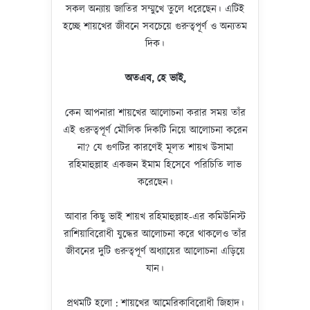
সকল অন্যায় জাতির সম্মুখে তুলে ধরেছেন। এটিই
হচ্ছে শায়খের জীবনে সবচেয়ে গুরুত্বপূর্ণ ও অন্যতম
দিক।
অতএব
,
হে ভাই
,
কেন আপনারা শায়খের আলোচনা করার সময় তাঁর
এই গুরুত্বপূর্ণ মৌলিক দিকটি নিয়ে আলোচনা করেন
না? যে গুণটির কারণেই মূলত শায়খ উসামা
রহিমাহুল্লাহ একজন ইমাম হিসেবে পরিচিতি লাভ
করেছেন।
আবার কিছু ভাই শায়খ রহিমাহুল্লাহ-এর কমিউনিস্ট
রাশিয়াবিরোধী যুদ্ধের আলোচনা করে থাকলেও তাঁর
জীবনের দুটি গুরুত্বপূর্ণ অধ্যায়ের আলোচনা এড়িয়ে
যান।
প্রথমটি হলো : শায়খের আমেরিকাবিরোধী জিহাদ।