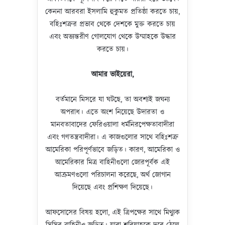
কেননা আরবরা ইসলামি হুকুমত প্রতিষ্ঠা করতে চায়,
বহিঃশত্রুর প্রভাব থেকে দেশকে মুক্ত করতে চায়
এবং অভ্যন্তরীণ গোলযোগ থেকে উম্মাহকে উদ্ধার
করতে চায়।
আমার ভাইয়েরা
,
বর্তমানে মিসরে যা ঘটছে, তা অবশ্যই জঘন্য
অপরাধ। এতে অংশ নিয়েছে উদারতা ও
মানবতাবাদের ফেরিওয়ালা ধর্মনিরপেক্ষতাবাদীরা
এবং গণতন্ত্রবাদীরা। এ কাজগুলোর সাথে বহিঃশত্রু
আমেরিকা পরিপূর্ণভাবে জড়িত। কারণ, আমেরিকা ও
আমেরিকার মিত্র বাহিনীগুলো জোরপূর্বক এই
আক্রমণগুলো পরিচালনা করেছে, অর্থ জোগান
দিয়েছে এবং প্রশিক্ষণ দিয়েছে।
আফসোসের বিষয় হলো, এই ত্রিপক্ষের সাথে মিথ্যুক