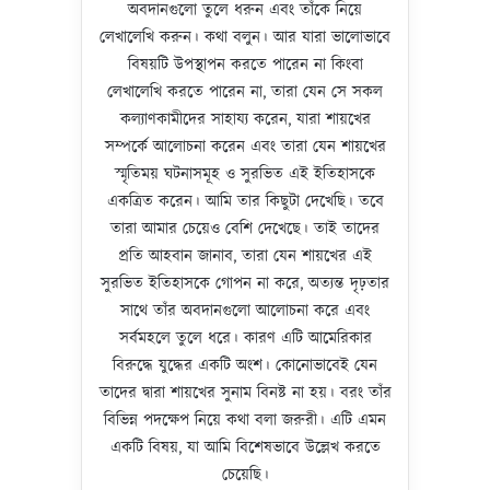
অবদানগুলো তুলে ধরুন এবং তাঁকে নিয়ে
লেখালেখি করুন। কথা বলুন। আর যারা ভালোভাবে
বিষয়টি উপস্থাপন করতে পারেন না কিংবা
লেখালেখি করতে পারেন না, তারা যেন সে সকল
কল্যাণকামীদের সাহায্য করেন, যারা শায়খের
সম্পর্কে আলোচনা করেন এবং তারা যেন শায়খের
স্মৃতিময় ঘটনাসমূহ ও সুরভিত এই ইতিহাসকে
একত্রিত করেন। আমি তার কিছুটা দেখেছি। তবে
তারা আমার চেয়েও বেশি দেখেছে। তাই তাদের
প্রতি আহবান জানাব, তারা যেন শায়খের এই
সুরভিত ইতিহাসকে গোপন না করে, অত্যন্ত দৃঢ়তার
সাথে তাঁর অবদানগুলো আলোচনা করে এবং
সর্বমহলে তুলে ধরে। কারণ এটি আমেরিকার
বিরুদ্ধে যুদ্ধের একটি অংশ। কোনোভাবেই যেন
তাদের দ্বারা শায়খের সুনাম বিনষ্ট না হয়। বরং তাঁর
বিভিন্ন পদক্ষেপ নিয়ে কথা বলা জরুরী। এটি এমন
একটি বিষয়, যা আমি বিশেষভাবে উল্লেখ করতে
চেয়েছি।