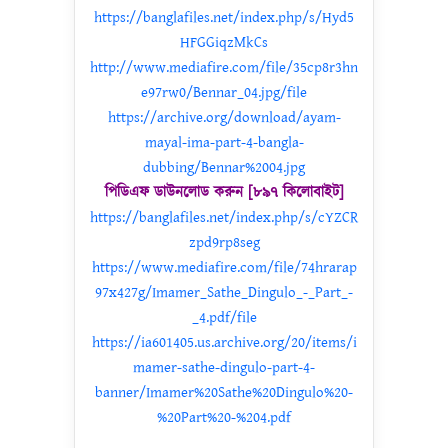
https://banglafiles.net/index.php/s/Hyd5
HFGGiqzMkCs
http://www.mediafire.com/file/35cp8r3hn
e97rw0/Bennar_04.jpg/file
https://archive.org/download/ayam-
mayal-ima-part-4-bangla-
dubbing/Bennar%2004.jpg
পিডিএফ ডাউনলোড করুন [৮৯৭ কিলোবাইট]
https://banglafiles.net/index.php/s/cYZCR
zpd9rp8seg
https://www.mediafire.com/file/74hrarap
97x427g/Imamer_Sathe_Dingulo_-_Part_-
_4.pdf/file
https://ia601405.us.archive.org/20/items/i
mamer-sathe-dingulo-part-4-
banner/Imamer%20Sathe%20Dingulo%20-
%20Part%20-%204.pdf