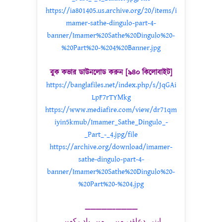
https://ia801405.us.archive.org/20/items/i
mamer-sathe-dingulo-part-4-
banner/Imamer%20Sathe%20Dingulo%20-
%20Part%20-%204%20Banner.jpg
বুক কভার ডাউনলোড করুন [৯৪০ কিলোবাইট]
https://banglafiles.net/index.php/s/JqGAi
LpF7rTYMkg
https://www.mediafire.com/view/dr71qm
iyin5kmub/Imamer_Sathe_Dingulo_-
_Part_-_4.jpg/file
https://archive.org/download/imamer-
sathe-dingulo-part-4-
banner/Imamer%20Sathe%20Dingulo%20-
%20Part%20-%204.jpg
—————–
————
اپنی دعاؤں میں ہمیں یاد رکھيں