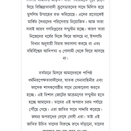
সিসির বাহিনীও জড়িত। যারা শরিয়াহকে দূরে ঠেলে
দিয়ে বিচ্ছিন্নতাবাদী ক্রুসেডারদের সাথে মিলিত হয়ে
মুসলিম উম্মাহের রক্ত ঝরিয়েছে। এদের প্রত্যেকেই
মার্কিন সৈন্যদের পরিসেবায় নিয়োজিত। আজ তারা
সবাই আরব গণবিপ্লবের সম্মুখীন হচ্ছে। কারণ তারা
নিজেদের ধর্মের দিকে ফিরে আসছে না, ইসলামি
বিধান অনুযায়ী বিচার ফয়সালা করছে না এবং
বহির্বিশ্বের আধিপত্য ও গোলামী থেকে ফিরে আসছে
না।
বর্তমানে মিসরে আমাদেরকে পাপিষ্ঠ
ধর্মনিরপেক্ষতাবাদীদের, ঘাতক সেনাবাহিনীর এবং
ফাসেক শাসকগোষ্ঠীর সাথে মোকাবেলা করতে
হচ্ছে। এই বিশাল জোটের আক্রমণের সম্মুখীন হতে
হচ্ছে আমাদের। তাদের এই অপরাধ চরম পর্যায়ে
পৌঁছে গেছে। এরা জাতির সাথে গাদ্দারি করেছে।
জঘন্য অপরাধের দোষে দোষী এরা। তাই এই
জাতির উচিত তাদের বিরুদ্ধে রুখে দাঁড়ানো, তাদের