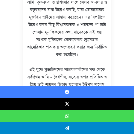
আমি কৃতজ্ঞতা ও প্রশংসার সাথে সেসব আনসার ও
বন্ধুবরদের কথা উল্লেখ করছি, যারা তোরাবোরায়
মুজাহিদ ভাইদের সাহায্য করেছেন। এর বিপরীতে
উল্লেখ করব কিছু বিশ্বাসঘাতক ও শত্রুদের পা চাটা
গোলাম মুনাফিকদের কথা, যাদেরকে এই স্বল্প
সংখ্যক মুমিনদের মোকাবেলায় ক্রুসেডার
আমেরিকার পতাকায় অংশগ্রহণ করার জন্য নির্বাচিত
করা হয়েছিল।
এই যুদ্ধে মুজাহিদদের সাহায্যকারীদের মধ্য থেকে
সর্বপ্রথম আমি – ধৈর্যশীল, সত্যের ওপর প্রতিষ্ঠিত ও
প্রিয় ভাই শায়খুল জিহাদ মুহাম্মাদ ইউনুস খালেস
রহিমাহুল্লাহ-এর সম্পর্কে আলোচনা করব। আল্লাহ
Facebook
তাঁকে জান্নাতের উচ্চ মাকাম দান করুন। আমি
পূর্বের আলোচনায় তাঁর দৃঢ়তা, শায়খ উসামার প্রতি
X
ভালোবাসা এবং শক্ত বন্ধন সর্ম্পকে আলোচনা
করেছি। আমি এখন তোরাবোরায় তাঁর একটি শ্রেষ্ঠ
WhatsApp
দিক নিয়ে আলোকপাত করব ইনশা আল্লাহ।