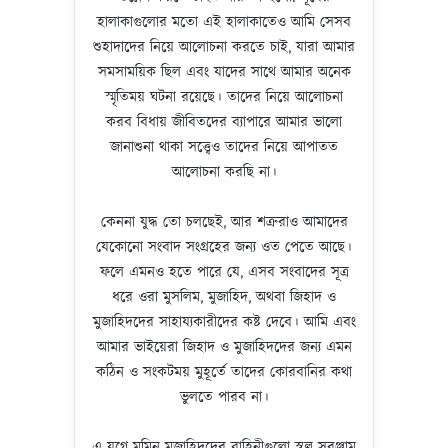
হালাকাগুলোর মতো এই হালাকাতেও আমি সেসব
শুহাদাদের নিয়ে আলোচনা করতে চাই, যারা আমার
সমসাময়িক ছিল এবং যাদের সাথে আমার অনেক
স্মৃতিময় ঘটনা রয়েছে। তাদের নিয়ে আলোচনা
করব বিধায় জীবিতদের ব্যাপারে আমার ভালো
জানাশুনা থাকা সত্ত্বেও তাদের নিয়ে আপাতত
আলোচনা করছি না।
কেননা যুদ্ধ তো চলছেই, আর শত্রুরাও আমাদের
যেকোনো সংবাদ সংগ্রহের জন্য ওত পেতে আছে।
ফলে এমনও হতে পারে যে, এসব সংবাদের সূত্র
ধরে ওরা মুসলিম, মুজাহিদ, অথবা জিহাদ ও
মুজাহিদদের সাহায্যকারীদের কষ্ট দেবে। আমি এবং
আমার ভাইয়েরা জিহাদ ও মুজাহিদদের জন্য এমন
কঠিন ও সংকটময় মুহূর্তে তাদের কোরবানির কথা
ভুলতে পারব না।
এ যুগে মুমিন মুজাহিদদের বাহিনীগুলো স্বল্প সরঞ্জাম