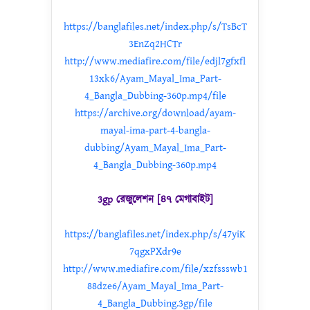
https://banglafiles.net/index.php/s/TsBcT
3EnZq2HCTr
http://www.mediafire.com/file/edjl7gfxfl
13xk6/Ayam_Mayal_Ima_Part-
4_Bangla_Dubbing-360p.mp4/file
https://archive.org/download/ayam-
mayal-ima-part-4-bangla-
dubbing/Ayam_Mayal_Ima_Part-
4_Bangla_Dubbing-360p.mp4
3gp রেজুলেশন [৪৭ মেগাবাইট]
https://banglafiles.net/index.php/s/47yiK
7qgxPXdr9e
http://www.mediafire.com/file/xzfssswb1
88dze6/Ayam_Mayal_Ima_Part-
4_Bangla_Dubbing.3gp/file