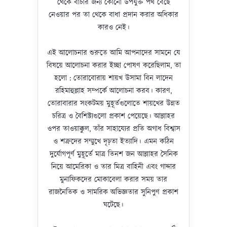
থেকে বাঁচার জন্য কোনো উপযুক্ত পথ বেছে
নেওয়ার পর তা থেকে বাধা প্রদান করার অধিকার
কারও নেই।
এই আলোচনার শুরুতে আমি আপনাদের সামনে যে
বিষয়ে আলোচনা করার ইচ্ছা পোষণ করেছিলাম, তা
হলো : তোরাবোরায় শায়খ উসামা বিন লাদেন
রহিমাহুল্লাহ সম্পর্কে আলোচনা করব। কারণ,
তোরাবারার সংকটময় মুহূর্তগুলোতে শায়খের উন্নত
চরিত্র ও বৈশিষ্ট্যগুলো প্রকাশ পেয়েছে। আল্লাহর
ওপর তাওয়াক্কুল, তাঁর সাহায্যের প্রতি অগাধ বিশ্বাস
ও শত্রুদের সম্মুখে দৃঢ়তা ইত্যাদি। এমন কঠিন
দুর্যোগপূর্ণ মুহূর্তে মাত্র তিনশ জন আল্লাহর সৈনিক
নিয়ে আমেরিকা ও তার মিত্র বাহিনী এবং গাদ্দার
মুনাফিকদের মোকাবেলা করার সময় তার
রাজনৈতিক ও সামরিক অভিজ্ঞতার সুনিপুণ প্রকাশ
ঘটেছে।