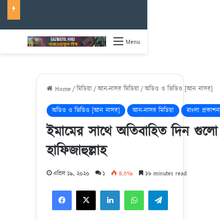
Menu
Home
/
মিডিয়া
/
আন-নাসর মিডিয়া
/
অডিও ও ভিডিও [আন নাসর]
অডিও ও ভিডিও [আন নাসর]
আন-নাসর মিডিয়া
বাংলা প্রকাশন
ইমামের সাথে অতিবাহিত দিন গুলো 
হাফিজাহুল্লাহ
এপ্রিল ১৯, ২০২০
১
৪,৩৭৯
১৬ minutes read
Facebook
X
LinkedIn
WhatsApp
Telegram