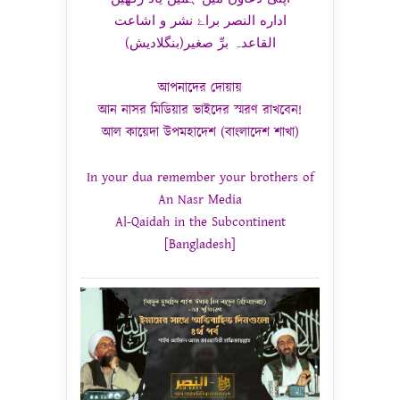
اداره النصر براۓ نشر و اشاعت
القاعدہ برِّ صغیر(بنگلادیش)
আপনাদের দোয়ায়
আন নাসর মিডিয়ার ভাইদের স্মরণ রাখবেন!
আল কায়েদা উপমহাদেশ (বাংলাদেশ শাখা)
In your dua remember your brothers of
An Nasr Media
Al-Qaidah in the Subcontinent
[Bangladesh]