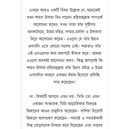
এখানে আরও একটি বিষয় উল্লেখ্য যে, অনেকেই
যখন শায়খ উসামা বিন লাদেন রহিমাহুল্লাহ সম্পর্কে
আলোচনা করেন, তখন তারা তাঁর সৃষ্টিগত
অবকাঠামো, উত্তম চরিত্র, সম্মান-মর্যাদা ও উদারতা
নিয়ে আলোচনা করেন। এগুলো যে তাঁর উন্নত
গুণাবলি এতে কোনো সন্দেহ নেই। শত্রুরাও তাঁর
এই গুণগুলোর কথা অকপটে স্বীকার করে। আমরা
এগুলো অবশ্যই আলোচনা করব। কিন্তু আসলেই কি
শায়খ উসামা রহিমাহুল্লাহ তাঁর উন্নত চরিত্র ও উত্তম
গুণাবলির কারণে একজন ইমাম হিসেবে প্রসিদ্ধি
লাভ করেছেন?
না। বিষয়টি আসলে এমন নয়। তিনি তো এমন
একজন সংস্কারক, যিনি আমেরিকার বিরুদ্ধে
জিহাদের আগুন প্রজ্বলিত করেছেন। রাশিয়া বিরোধী
জিহাদে অংশগ্রহণ করেছেন। পথভ্রষ্ট ও পথভ্রষ্টকারী
বিশ্ব মোড়লদের নিষ্প্রভ করে দিয়েছেন এবং তাদের