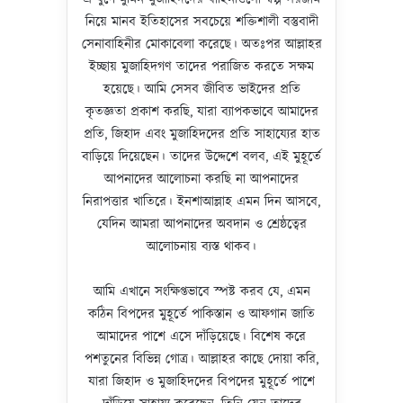
নিয়ে মানব ইতিহাসের সবচেয়ে শক্তিশালী বস্তুবাদী
সেনাবাহিনীর মোকাবেলা করেছে। অতঃপর আল্লাহর
ইচ্ছায় মুজাহিদগণ তাদের পরাজিত করতে সক্ষম
হয়েছে। আমি সেসব জীবিত ভাইদের প্রতি
কৃতজ্ঞতা প্রকাশ করছি, যারা ব্যাপকভাবে আমাদের
প্রতি, জিহাদ এবং মুজাহিদদের প্রতি সাহায্যের হাত
বাড়িয়ে দিয়েছেন। তাদের উদ্দেশে বলব, এই মুহূর্তে
আপনাদের আলোচনা করছি না আপনাদের
নিরাপত্তার খাতিরে। ইনশাআল্লাহ এমন দিন আসবে,
যেদিন আমরা আপনাদের অবদান ও শ্রেষ্ঠত্বের
আলোচনায় ব্যস্ত থাকব।
আমি এখানে সংক্ষিপ্তভাবে স্পষ্ট করব যে, এমন
কঠিন বিপদের মুহূর্তে পাকিস্তান ও আফগান জাতি
আমাদের পাশে এসে দাঁড়িয়েছে। বিশেষ করে
পশতুনের বিভিন্ন গোত্র। আল্লাহর কাছে দোয়া করি,
যারা জিহাদ ও মুজাহিদদের বিপদের মুহূর্তে পাশে