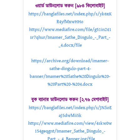
ওয়ার্ড ডাউনলোড করুন [৯৮৪ কিলোবাইট]
https://banglafiles.net/index.php/s/yk6xK
R4yfMxwHHo
https://www.mediafire.com/file/g51in241
sr7qhur/Imamer_Sathe_Dingulo_-_Part_-
_4.docx/file
https://archive.org/download/imamer-
sathe-dingulo-part-4-
banner/Imamer%20Sathe%20Dingulo%20-
%20Part%20-%204.docx
বুক ব্যানার ডাউনলোড করুন [২.৭৬ মেগাবাইট]
https://banglafiles.net/index.php/s/JNSoE
aJ5dwMii5k
https://www.mediafire.com/view/4skw0w
154geqgnt/Imamer_Sathe_Dingulo_-
_Part_-_4_Banner.jpg/file