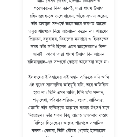
আমি সেসব লেখক, ইসলামি চিন্তাবিদ ও
গবেষকদের নিন্দা জানাই, যারা শায়খ উসামা
রহিমাহুল্লাহ-কে ভালোবাসেন, তাঁকে সম্মান করেন,
তাঁর অবস্থান সম্পর্কে ভালোভাবে অবগত আছেন
তবুও শায়খকে নিয়ে আলোচনা করেন না। শায়খের
প্রিয়জন, বন্ধুবান্ধব, জিহাদের ময়দানে ও হিজরতের
সময় তাঁর সাথি ছিলেন এমন ভাইদেরকেও নিন্দা
জানাই। কারণ তারা শায়খ উসামা বিন লাদেন
রহিমাহুল্লাহ-এর সম্পর্কে কোনো আলোচনা করে না।
ইসলামের ইতিহাসের এই মহান ব্যক্তিকে যদি আমি
এই যুগের সালাহুদ্দিন আইয়ুবি বলি, তবে অতিরিক্ত
হবে না। তিনি এমন ব্যক্তি, যিনি তাঁর সম্পদ,
পড়ালেখা, পরিবার-পরিজন, স্বদেশ, জাতিসত্তা,
এমনকি তাঁর ব্যক্তিত্বকে আল্লাহর রাস্তায় উৎসর্গ করে
দিয়েছেন। তাঁর সকল কিছু আল্লাহ তাআলার রাস্তায়
বিলিয়ে দিয়েছেন। আল্লাহ শায়খকে সম্মানিত
করুন। কেননা, তিনি যৌবন থেকেই ইসলামের