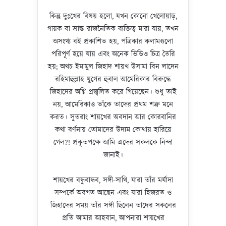
কিন্তু দুঃখের বিষয় হলো, যখন কোনো খেলোয়াড়,
গায়ক বা ভ্রান্ত রাজনৈতিক ব্যক্তিত্ব মারা যায়, তখন
অসংখ্য বই প্রকাশিত হয়, পত্রিকার কলামগুলো
পরিপূর্ণ হয়ে যায় এবং অনেক ভিডিও চিত্র তৈরি
হয়; অথচ ইমামুল জিহাদ শায়খ উসামা বিন লাদেন
রহিমাহুল্লাহ যুগের হুবাল আমেরিকার বিরুদ্ধে
জিহাদের অগ্নি প্রজ্বলিত করে গিয়েছেন। শুধু তাই
নয়, আমেরিকাও তাঁকে তাদের প্রথম শত্রু মনে
করত। সুতরাং শায়খের অবদান আর কোরবানির
কথা বর্ণনায় তোমাদের উদ্যম কোথায় হারিয়ে
গেল?! প্রকৃতপক্ষে আমি এদের সকলকে নিন্দা
জানাই।
শায়খের বন্ধুবান্ধব, সঙ্গী-সাথি, যারা তাঁর মর্যাদা
সম্পর্কে অবগত আছেন এবং যারা হিজরত ও
জিহাদের সময় তাঁর সঙ্গী ছিলেন তাদের সকলের
প্রতি আমার আহবান, আপনারা শায়খের