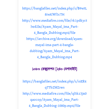
https://banglafiles.net/index.php/s/B9wtL
8iwKWf3cTH
http://www.mediafire.com/file/rk1pdkyct
lwd2lx/Ayam_Mayal_Ima_Part-
4_Bangla_Dubbing.mp4/file
https://archive.org/download/ayam-
mayal-ima-part-4-bangla-
dubbing/Ayam_Mayal_Ima_Part-
4_Bangla_Dubbing.mp4
১০৮০ রেজুলেশন [২৪০ মেগাবাইট]
https://banglafiles.net/index.php/s/niER4
qTTbZMZren
http://www.mediafire.com/file/ql5kz3jx0
qaocop/Ayam_Mayal_Ima_Part-
4_Bangla_Dubbing-1080p.mp4/file