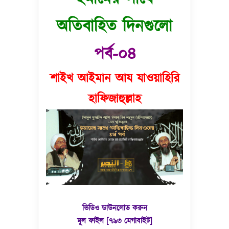
অতিবাহিত দিনগুলো
পর্ব-০৪
শাইখ আইমান আয যাওয়াহিরি
হাফিজাহুল্লাহ
ভিডিও ডাউনলোড করুন
মূল ফাইল [৭৯৩ মেগাবাইট]