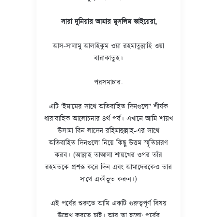
সারা দুনিয়ার আমার মুসলিম ভাইয়েরা
,
আস-সালামু আলাইকুম ওয়া রহমাতুল্লাহি ওয়া
বারাকাতুহ।
পরসমাচার-
এটি ‘ইমামের সাথে অতিবাহিত দিনগুলো’ শীর্ষক
ধারাবাহিক আলোচনার ৪র্থ পর্ব। এখানে আমি শায়খ
উসামা বিন লাদেন রহিমাহুল্লাহ-এর সাথে
অতিবাহিত দিনগুলো নিয়ে কিছু উত্তম স্মৃতিচারণ
করব। (আল্লাহ তাআলা শায়খের ওপর তাঁর
রহমতকে প্রশস্ত করে দিন এবং আমাদেরকেও তার
সাথে একীভূত করুন।)
এই পর্বের শুরুতে আমি একটি গুরুত্বপূর্ণ বিষয়
উল্লেখ করতে চাই। আর তা হলো: পূর্বের