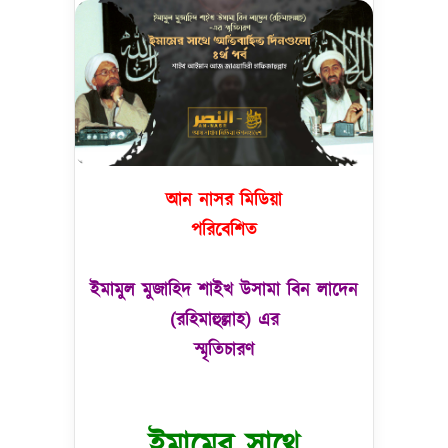
আন নাসর মিডিয়া
পরিবেশিত
ইমামুল মুজাহিদ শাইখ উসামা বিন লাদেন
(রহিমাহুল্লাহ) এর
স্মৃতিচারণ
ইমামের সাথে