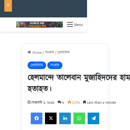
Menu
Home
/
সংবাদ
/
খোরাসান
খোরাসান
সংবাদ
হেলমান্দে তালেবান মুজাহিদদের হা
হতাহত।
ফেব্রুয়ারি ২, ২০১৯
০
১,১৭৬
Less than a minute
Facebook
X
LinkedIn
WhatsApp
Telegram