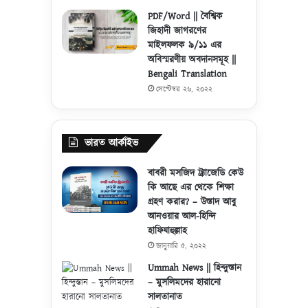
PDF/Word || বৈশ্বিক
জিহাদী জাগরণের
মাইলফলক ৯/১১ এর
অবিস্মরণীয় অবদানসমূহ ||
Bengali Translation
সেপ্টেম্বর ২৬, ২০২২
ভারত আর্কাইভ
বাবরী মসজিদ ট্র্যাজেডি কেউ
কি আছে এর থেকে শিক্ষা
গ্রহণ করার? – উস্তাদ আবু
আনওয়ার আল-হিন্দি
হাফিযাহুল্লাহ
জানুয়ারি ৫, ২০২২
Ummah News || হিন্দুস্তান
– মুসলিমদের হারানো
সালতানাত