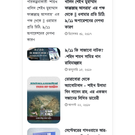
খালিদ শেইখ মুহাম্মাদ
ফাক্কাল্লাহু আসরাহ’ এর পক্ষ
থেকে || ওবামার প্রতি চিঠি:
৯/১১ অপারেশনের নেপথ্য
কারণ
ডিসেম্বর ৩১, ২০১৭
৯/১১ কি সাজানো নাটক?
-শহিদ শায়খ সামির খান
রাহিমাহুল্লাহ
জানুয়ারি ১৫, ২০১৮
তোরাবোরা থেকে
অ্যাবোটাবাদ – শাইখ উসামা
বিন লাদেন রাহ. এর একজন
সন্তানের লিখিত ডায়েরী
আগস্ট ২২, ২০১৮
সেপ্টেম্বরের গাযওয়াতে আর-