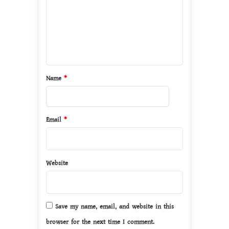
m
e
n
t
*
Name
*
Email
*
Website
Save my name, email, and website in this
browser for the next time I comment.