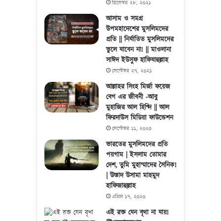
ডিসেম্বর ২৮, ২০২১
আসাম ও সমগ্র
উপমহাদেশের মুসলিমদের
প্রতি || নির্যাতিত মুসলিমদের
ভুলে যাবেন না! || মাওলানা
সাঈদ ইউসুফ হাফিযাহুল্লাহ
সেপ্টেম্বর ২৭, ২০২১
আল্লাহর সিংহ মির্জা ফয়েজ
বেগ এর জীবনী -আবু
মুহাজির আল হিণ্দি || আল
ফিরদাউস মিডিয়া ফাউন্ডেশন
সেপ্টেম্বর ১১, ২০২০
ভারতের মুসলিমদের প্রতি
পয়গাম | ইসলাম তোমার
দেশ, তুমি মুহাম্মাদের সৈনিক!
| উস্তাদ উসামা মাহমুদ
হাফিজাহুল্লাহ
এপ্রিল ১৭, ২০২০
এই রক্ত যেন বৃথা না যায়!