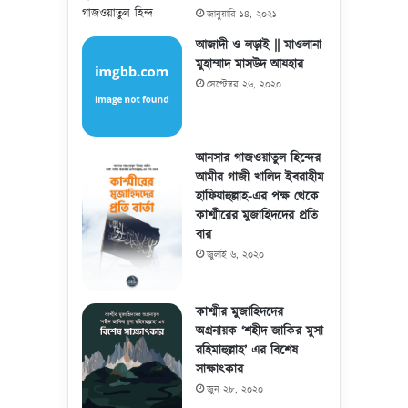
জানুয়ারি ১৪, ২০২১
আজাদী ও লড়াই || মাওলানা
মুহাম্মাদ মাসউদ আযহার
সেপ্টেম্বর ২৬, ২০২০
আনসার গাজওয়াতুল হিন্দের
আমীর গাজী খালিদ ইবরাহীম
হাফিযাহুল্লাহ-এর পক্ষ থেকে
কাশ্মীরের মুজাহিদদের প্রতি
বার
জুলাই ৬, ২০২০
কাশ্মীর মুজাহিদদের
অগ্রনায়ক ‘শহীদ জাকির মুসা
রহিমাহুল্লাহ’ এর বিশেষ
সাক্ষাৎকার
জুন ২৮, ২০২০