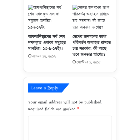
কু
ফ্ফা
র
সে
না
হ
আফগানিস্থানের সর্ব শেষ
দেশের জনগণের ভাগ্য
তা
দখলকৃত এলাকা সমুহের
পরিবর্তন অব্যাহত রাখতে
মানচিত্র। ১৩-৯-১৭ইং।
চায় সরকার! কী আছে
হ
তবে জনতার ভাগ্যে!?
ত
নভেম্বর ১২, ২০১৭
।
সেপ্টেম্বর ১, ২০১৮
Leave a Reply
Your email address will not be published.
Required fields are marked
*
C
o
m