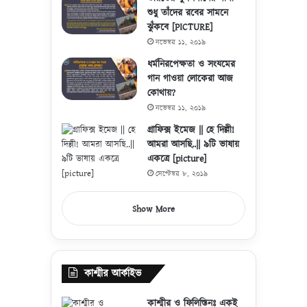
শুধু তাঁদের রবের সামনে
ঝুঁকবে [PICTURE]
নভেম্বর ১১, ২০১৯
ধর্মনিরপেক্ষতা ও সংযমের
গান গাওয়া লোকেরা আজ
কোথায়?
নভেম্বর ১১, ২০১৯
গ্রাফিক্স ইমেজ || হে দিল্লী!
আমরা আসছি..|| ৯টি ভাষায়
একত্রে [picture]
সেপ্টেম্বর ৮, ২০১৯
Show More
কাশ্মীর আর্কাইভ
কাশ্মীর ও ফিলিস্তিনঃ একই