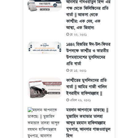
আনসার গাযওয়াতুল হিন্দ এর
পক্ষ থেকে ফিলিস্তিনের প্রতি
বার্তা || আকসা থেকে
কাশ্মীর: এক দেহ, এক
আত্মা, এক জিহাদ!
মে ২২, ২০২১
১৪৪২ হিজরির ঈদ-উল-ফিতর
উপলক্ষে কাশ্মীর ও ভারতীয়
উপমহাদেশের মুসলিমদের
প্রতি বার্তা
মে ১৪, ২০২১
কাশ্মীরের মুসলিমদের প্রতি
বার্তা || আমির গাজী খালিদ
ইবরাহীম হাফিযাহুল্লাহ ||
এপ্রিল ২৬, ২০২১
ময়দান আপনাকে ডাকছে! ||
মুজাহিদ কমান্ডার তালহা
আব্দুর রহমান হাফিযাহুল্লাহ
মুখপাত্র, আনসার গাজওয়াতুল
হিন্দ