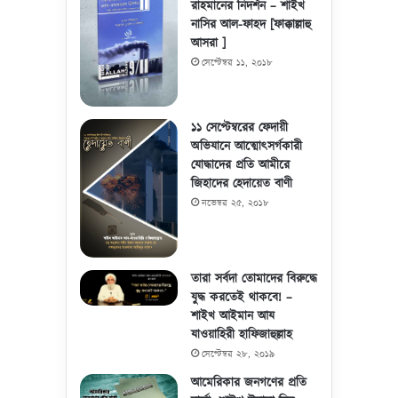
রাহমানের নিদর্শন – শাইখ
নাসির আল-ফাহদ [ফাক্কাল্লাহু
আসরা ]
সেপ্টেম্বর ১১, ২০১৮
১১ সেপ্টেম্বরের ফেদায়ী
অভিযানে আত্মোৎসর্গকারী
যোদ্ধাদের প্রতি আমীরে
জিহাদের হেদায়েত বাণী
নভেম্বর ২৫, ২০১৮
তারা সর্বদা তোমাদের বিরুদ্ধে
যুদ্ধ করতেই থাকবে! –
শাইখ আইমান আয
যাওয়াহিরী হাফিজাহুল্লাহ
সেপ্টেম্বর ২৮, ২০১৯
আমেরিকার জনগণের প্রতি