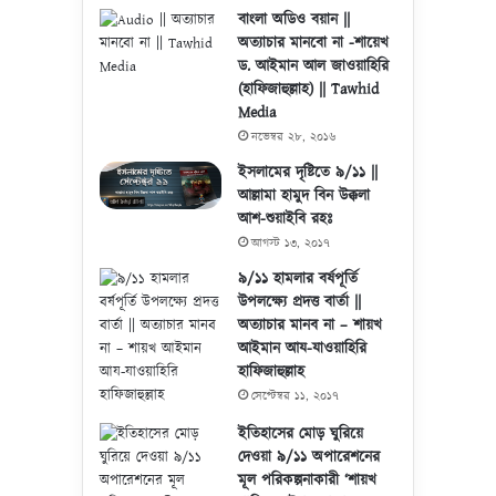
বাংলা অডিও বয়ান ||
অত্যাচার মানবো না -শায়েখ
ড. আইমান আল জাওয়াহিরি
(হাফিজাহুল্লাহ) || Tawhid
Media
নভেম্বর ২৮, ২০১৬
ইসলামের দৃষ্টিতে ৯/১১ ||
আল্লামা হামুদ বিন উক্কলা
আশ-শুয়াইবি রহঃ
আগস্ট ১৩, ২০১৭
৯/১১ হামলার বর্ষপূর্তি
উপলক্ষ্যে প্রদত্ত বার্তা ||
অত্যাচার মানব না – শায়খ
আইমান আয-যাওয়াহিরি
হাফিজাহুল্লাহ
সেপ্টেম্বর ১১, ২০১৭
ইতিহাসের মোড় ঘুরিয়ে
দেওয়া ৯/১১ অপারেশনের
মূল পরিকল্পনাকারী ‘শায়খ