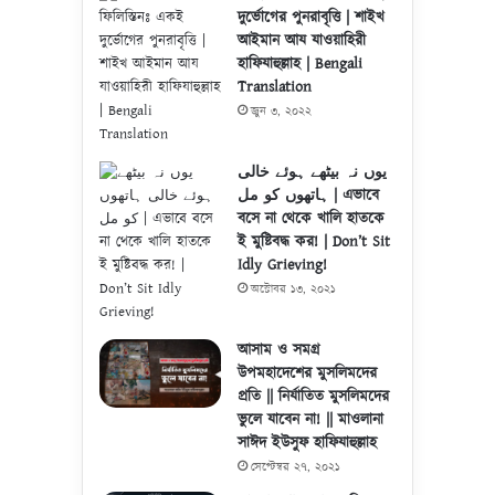
দুর্ভোগের পুনরাবৃত্তি | শাইখ
আইমান আয যাওয়াহিরী
হাফিযাহুল্লাহ | Bengali
Translation
জুন ৩, ২০২২
یوں نہ بیٹھے ہوئے خالی
ہاتھوں کو مل | এভাবে
বসে না থেকে খালি হাতকে
ই মুষ্টিবদ্ধ কর! | Don’t Sit
Idly Grieving!
অক্টোবর ১৩, ২০২১
আসাম ও সমগ্র
উপমহাদেশের মুসলিমদের
প্রতি || নির্যাতিত মুসলিমদের
ভুলে যাবেন না! || মাওলানা
সাঈদ ইউসুফ হাফিযাহুল্লাহ
সেপ্টেম্বর ২৭, ২০২১