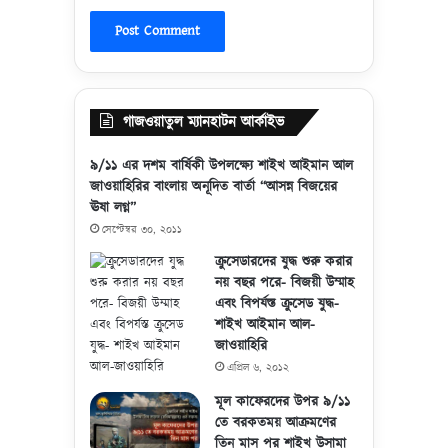
গাজওয়াতুল ম্যানহাটন আর্কাইভ
৯/১১ এর দশম বার্ষিকী উপলক্ষ্যে শাইখ আইমান আল
জাওয়াহিরির বাংলায় অনূদিত বার্তা “আসন্ন বিজয়ের
ঊষা লগ্ন”
সেপ্টেম্বর ৩০, ২০১১
ক্রুসেডারদের যুদ্ধ শুরু করার
নয় বছর পরে- বিজয়ী উম্মাহ
এবং বিপর্যস্ত ক্রুসেড যুদ্ধ-
শাইখ আইমান আল-
জাওয়াহিরি
এপ্রিল ৬, ২০১২
মূল কাফেরদের উপর ৯/১১
তে বরকতময় আক্রমণের
তিন মাস পর শাইখ উসামা