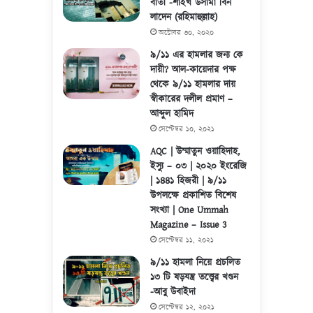
বার্তা -শাইখ উসামা বিন
লাদেন (রহিমাহুল্লাহ)
অক্টোবর ৩০, ২০২০
৯/১১ এর হামলার জন্য কে
দায়ী? আল-কায়েদার পক্ষ
থেকে ৯/১১ হামলার দায়
স্বীকারের দলীল প্রমাণ –
আব্দুল হামিদ
সেপ্টেম্বর ১০, ২০২১
AQC | উম্মাতুন ওয়াহিদাহ,
ইস্যু – ০৩ | ২০২০ ইংরেজি
| ১৪৪১ হিজরী | ৯/১১
উপলক্ষে প্রকাশিত বিশেষ
সংখ্যা | One Ummah
Magazine – Issue 3
সেপ্টেম্বর ১১, ২০২১
৯/১১ হামলা নিয়ে প্রচলিত
১৩ টি ষড়যন্ত্র তত্ত্বের খণ্ডন
-আবু উবাইদা
সেপ্টেম্বর ১২, ২০২১