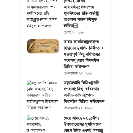
[উপমহাদেশের
আত্মমর্যাদাবোধসম্পন্ন
মুসলিমদের প্রতি বার্তা]||
মাওলানা সাঈদ ইউসুফ
হাফিজ
মার্চ ৮, ২০২০
ভারত আর্কাইভ||(ভারতে
হিন্দুদের মুসলিম নির্যাতনের
গুরুত্বপূর্ণ কিছু নথিপত্রের
সংকলন)||আল-ফিরদাউস
মিডিয়া ফাউন্ডেশন
ফেব্রুয়ারি ২৬, ২০২০
ডকুমেন্টারি ভিডিও||নেলি
গণহত্যা: হিন্দু বর্ববরতার
অতীত-বর্তমান||আল-
ফিরদাউস মিডিয়া ফাউন্ডেশন
ফেব্রুয়ারি ২৬, ২০২০
ধেয়ে আসছে মহাদুর্যোগঃ
উপমহাদেশের মুসলিমদের
জেগে উঠার এখনই সময়!||