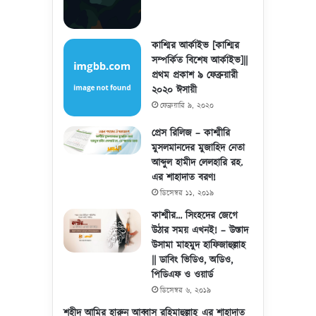
কাশ্মির আর্কাইভ [কাশ্মির
সম্পর্কিত বিশেষ আর্কাইভ]||
প্রথম প্রকাশ ৯ ফেব্রুয়ারী
২০২০ ঈসায়ী
ফেব্রুয়ারি ৯, ২০২০
প্রেস রিলিজ – কাশ্মীরি
মুসলমানদের মুজাহিদ নেতা
আব্দুল হামীদ লেলহারি রহ.
এর শাহাদাত বরণ!
ডিসেম্বর ১১, ২০১৯
কাশ্মীর… সিংহদের জেগে
উঠার সময় এখনই! – উস্তাদ
উসামা মাহমুদ হাফিজাহুল্লাহ
|| ডাবিং ভিডিও, অডিও,
পিডিএফ ও ওয়ার্ড
ডিসেম্বর ৬, ২০১৯
শহীদ আমির হারুন আব্বাস রহিমাহুল্লাহ্ এর শাহাদাত