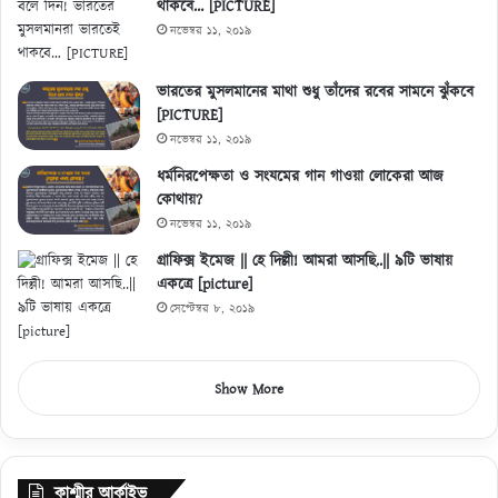
থাকবে… [PICTURE]
নভেম্বর ১১, ২০১৯
ভারতের মুসলমানের মাথা শুধু তাঁদের রবের সামনে ঝুঁকবে
[PICTURE]
নভেম্বর ১১, ২০১৯
ধর্মনিরপেক্ষতা ও সংযমের গান গাওয়া লোকেরা আজ
কোথায়?
নভেম্বর ১১, ২০১৯
গ্রাফিক্স ইমেজ || হে দিল্লী! আমরা আসছি..|| ৯টি ভাষায়
একত্রে [picture]
সেপ্টেম্বর ৮, ২০১৯
Show More
কাশ্মীর আর্কাইভ