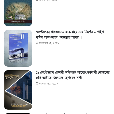
সেপ্টেম্বরের গাযওয়াতে আর-রাহমানের নিদর্শন – শাইখ
নাসির আল-ফাহদ [ফাক্কাল্লাহু আসরা ]
সেপ্টেম্বর ১১, ২০১৮
১১ সেপ্টেম্বরের ফেদায়ী অভিযানে আত্মোৎসর্গকারী যোদ্ধাদের
প্রতি আমীরে জিহাদের হেদায়েত বাণী
নভেম্বর ২৫, ২০১৮