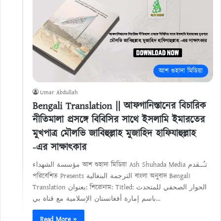
আশ শুহাদা মিডিয়া
Umar Abdullah
Bengali Translation || আফগানিস্তানের বিচারিক
নীতিমালা প্রসঙ্গে বিবিসির সাথে ইসলামি ইমারতের
মুখপাত্র মৌলভি জাবিহুল্লাহ মুজাহিদ হাফিযাহুল্লাহ
-এর সাক্ষাৎকার
مؤسسة الشهداء আশ শুহাদা মিডিয়া Ash Shuhada Media تـُــقدم
পরিবেশিত Presents الترجمة البنغالية বাংলা অনুবাদ Bengali
Translation بعنوان: শিরোনাম: Titled: الحوار الصحفي للمتحدث
باسم إمارة أفغانستان الإسلامية مع قناة بي…
Read More »