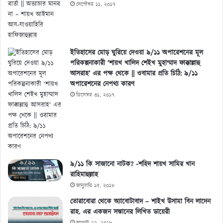
সেপ্টেম্বর ১১, ২০১৭
ইতিহাসের মোড় ঘুরিয়ে দেওয়া ৯/১১ অপারেশনের মূল
পরিকল্পনাকারী ‘শায়খ খালিদ শেইখ মুহাম্মাদ ফাক্কাল্লাহু
আসরাহ’ এর পক্ষ থেকে || ওবামার প্রতি চিঠি: ৯/১১
অপারেশনের নেপথ্য কারণ
ডিসেম্বর ৩১, ২০১৭
৯/১১ কি সাজানো নাটক? -শহিদ শায়খ সামির খান
রাহিমাহুল্লাহ
জানুয়ারি ১৫, ২০১৮
তোরাবোরা থেকে অ্যাবোটাবাদ – শাইখ উসামা বিন লাদেন
রাহ. এর একজন সন্তানের লিখিত ডায়েরী
আগস্ট ২২, ২০১৮