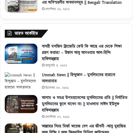
এর অবিস্মরণীয় অবদানসমূহ || Bengali Translation
সেপ্টেম্বর ২৬, ২০২২
ভারত আর্কাইভ
বাবরী মসজিদ ট্র্যাজেডি কেউ কি আছে এর থেকে শিক্ষা
গ্রহণ করার? – উস্তাদ আবু আনওয়ার আল-হিন্দি
হাফিযাহুল্লাহ
জানুয়ারি ৫, ২০২২
Ummah News || হিন্দুস্তান – মুসলিমদের হারানো
সালতানাত
ডিসেম্বর ২৮, ২০২১
আসাম ও সমগ্র উপমহাদেশের মুসলিমদের প্রতি || নির্যাতিত
মুসলিমদের ভুলে যাবেন না! || মাওলানা সাঈদ ইউসুফ
হাফিযাহুল্লাহ
সেপ্টেম্বর ২৭, ২০২১
আল্লাহর সিংহ মির্জা ফয়েজ বেগ এর জীবনী -আবু মুহাজির
আল হিণ্দি || আল ফিরদাউস মিডিয়া ফাউন্ডেশন