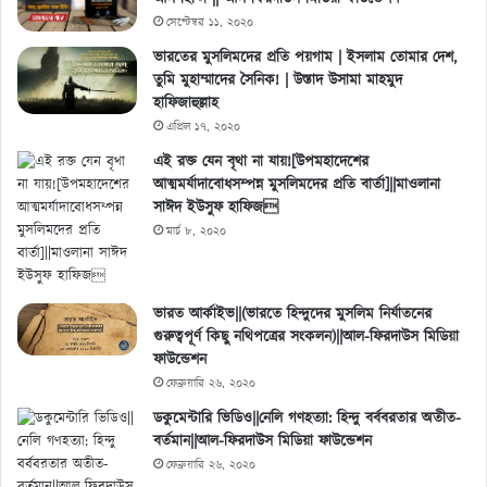
সেপ্টেম্বর ১১, ২০২০
ভারতের মুসলিমদের প্রতি পয়গাম | ইসলাম তোমার দেশ,
তুমি মুহাম্মাদের সৈনিক! | উস্তাদ উসামা মাহমুদ
হাফিজাহুল্লাহ
এপ্রিল ১৭, ২০২০
এই রক্ত যেন বৃথা না যায়![উপমহাদেশের
আত্মমর্যাদাবোধসম্পন্ন মুসলিমদের প্রতি বার্তা]||মাওলানা
সাঈদ ইউসুফ হাফিজ
মার্চ ৮, ২০২০
ভারত আর্কাইভ||(ভারতে হিন্দুদের মুসলিম নির্যাতনের
গুরুত্বপূর্ণ কিছু নথিপত্রের সংকলন)||আল-ফিরদাউস মিডিয়া
ফাউন্ডেশন
ফেব্রুয়ারি ২৬, ২০২০
ডকুমেন্টারি ভিডিও||নেলি গণহত্যা: হিন্দু বর্ববরতার অতীত-
বর্তমান||আল-ফিরদাউস মিডিয়া ফাউন্ডেশন
ফেব্রুয়ারি ২৬, ২০২০