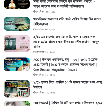
তারা সর্বদা তোমাদের বিরুদ্ধে যুদ্ধ করতেই থাকবে! –
শাইখ আইমান আয যাওয়াহিরী হাফিজাহুল্লাহ
সেপ্টেম্বর ২৮, ২০১৯
আমেরিকার জনগণের প্রতি বার্তা -শাইখ উসামা বিন লাদেন
(রহিমাহুল্লাহ)
অক্টোবর ৩০, ২০২০
৯/১১ এর হামলার জন্য কে দায়ী? আল-কায়েদার পক্ষ
থেকে ৯/১১ হামলার দায় স্বীকারের দলীল প্রমাণ – আব্দুল
হামিদ
সেপ্টেম্বর ১০, ২০২১
AQC | উম্মাতুন ওয়াহিদাহ, ইস্যু – ০৩ | ২০২০ ইংরেজি |
১৪৪১ হিজরী | ৯/১১ উপলক্ষে প্রকাশিত বিশেষ সংখ্যা |
One Ummah Magazine – Issue 3
সেপ্টেম্বর ১১, ২০২১
৯/১১ হামলা নিয়ে প্রচলিত ১৩ টি ষড়যন্ত্র তত্ত্বের খণ্ডন -আবু
উবাইদা
সেপ্টেম্বর ১২, ২০২১
PDF/Word || বৈশ্বিক জিহাদী জাগরণের মাইলফলক ৯/১১