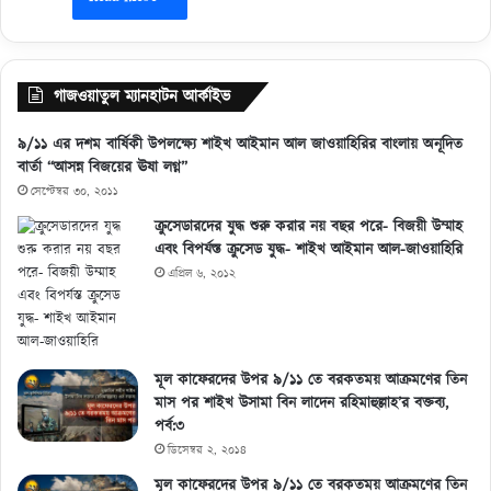
গাজওয়াতুল ম্যানহাটন আর্কাইভ
৯/১১ এর দশম বার্ষিকী উপলক্ষ্যে শাইখ আইমান আল জাওয়াহিরির বাংলায় অনূদিত
বার্তা “আসন্ন বিজয়ের ঊষা লগ্ন”
সেপ্টেম্বর ৩০, ২০১১
ক্রুসেডারদের যুদ্ধ শুরু করার নয় বছর পরে- বিজয়ী উম্মাহ
এবং বিপর্যস্ত ক্রুসেড যুদ্ধ- শাইখ আইমান আল-জাওয়াহিরি
এপ্রিল ৬, ২০১২
মূল কাফেরদের উপর ৯/১১ তে বরকতময় আক্রমণের তিন
মাস পর শাইখ উসামা বিন লাদেন রহিমাহুল্লাহ’র বক্তব্য,
পর্ব:৩
ডিসেম্বর ২, ২০১৪
মূল কাফেরদের উপর ৯/১১ তে বরকতময় আক্রমণের তিন