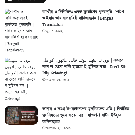
কাশ্মীর ও ফিলিস্তিনঃ একই দুর্ভোগের পুনরাবৃত্তি | শাইখ
আইমান আয যাওয়াহিরী হাফিযাহুল্লাহ | Bengali
Translation
জুন ৩, ২০২২
یوں نہ بیٹھے ہوئے خالی ہاتھوں کو مل | এভাবে
বসে না থেকে খালি হাতকে ই মুষ্টিবদ্ধ কর! | Don’t Sit
Idly Grieving!
অক্টোবর ১৩, ২০২১
আসাম ও সমগ্র উপমহাদেশের মুসলিমদের প্রতি || নির্যাতিত
মুসলিমদের ভুলে যাবেন না! || মাওলানা সাঈদ ইউসুফ
হাফিযাহুল্লাহ
সেপ্টেম্বর ২৭, ২০২১