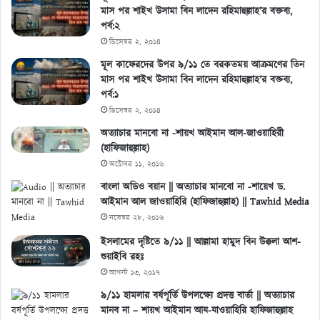
মাস পর শাইখ উসামা বিন লাদেন রহিমাহুল্লাহ’র বক্তব্য,
পর্ব:২
ডিসেম্বর ২, ২০১৪
মূল কাফেরদের উপর ৯/১১ তে বরকতময় আক্রমণের তিন
মাস পর শাইখ উসামা বিন লাদেন রহিমাহুল্লাহ’র বক্তব্য,
পর্ব:১
ডিসেম্বর ২, ২০১৪
অত্যাচার মানবো না -শায়খ আইমান আল-জাওয়াহিরী
(হাফিজাহুল্লাহ)
অক্টোবর ১১, ২০১৬
বাংলা অডিও বয়ান || অত্যাচার মানবো না -শায়েখ ড.
আইমান আল জাওয়াহিরি (হাফিজাহুল্লাহ) || Tawhid Media
নভেম্বর ২৮, ২০১৬
ইসলামের দৃষ্টিতে ৯/১১ || আল্লামা হামুদ বিন উক্কলা আশ-
শুয়াইবি রহঃ
আগস্ট ১৩, ২০১৭
৯/১১ হামলার বর্ষপূর্তি উপলক্ষ্যে প্রদত্ত বার্তা || অত্যাচার
মানব না – শায়খ আইমান আয-যাওয়াহিরি হাফিজাহুল্লাহ