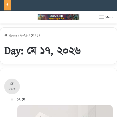
Menu
Home
/
২০২৬
/
মে
/
১৭
Day:
মে ১৭, ২০২৬
মে
- ২০২৬ -
১৭ মে