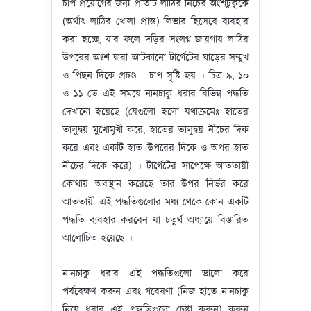
চাপ প্রয়োগের জন্য প্রতিটি লাঠির নিচের অংশটুকুকে
(অর্থাৎ লাঠির খোলা প্রান্ত) লিভার হিসেবে ব্যবহার
করা হচ্ছে, যার ফলে দড়ির সংলগ্ন জায়গায় লাঠির
উপরের অংশ দ্বারা আটকানো টার্গেটের ঘাড়ের সম্মুখ
ও পিছন দিকে প্রচণ্ড চাপ সৃষ্টি হয় । চিত্র ৯, ১০
ও ১১ তে এই সময়ে নানচাকু ধরার বিভিন্ন পদ্ধতি
দেখানো হয়েছে (যেগুলো হলো যথাক্রমেঃ হাতের
তালুদ্বয় মুখোমুখী করে, হাতের তালুদ্বয় নীচের দিক
করে এবং একটি হাত উপরের দিকে ও অপর হাত
নীচের দিকে করে) । টার্গেটের সাপেক্ষে আততায়ী
কোথায় অবস্থান করেছে তার উপর নির্ভর করে
আততায়ী এই পদ্ধতিগুলোর মধ্য থেকে কোন একটি
পদ্ধতি ব্যবহার করবেন যা চতুর্থ অধ্যায়ে বিস্তারিত
আলোচিত হয়েছে ।
নানচাকু ধরার এই পদ্ধতিগুলো ভালো করে
পর্যবেক্ষণ করুন এবং গবেষণা (নিজ হাতে নানচাকু
নিয়ে ধরার এই পদ্ধতিগুলো চেষ্টা করুন) করুন