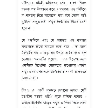
নাইলনের দড়িই অধিকতর শ্রেয়, কারণ শিকল
অনেক শব্দ উৎপাদন করে । যাহোক, এই বইটিতে
যা নানচাকু নিয়ে আলোচনা করা হবে সেটার লাঠি
দু’টিকে সংযুক্তকারী দড়ির দৈর্ঘ্য চার ইঞ্চির বেশী
হবে না ।
যে পদ্ধতিতে এবং যে জায়গায় এই নানচাকু
সবচাইতে ভালো ব্যবহৃত হতে পারে – তা হলো
টার্গেটের গলা ও ঘাড় এর উপরে এটির প্রচন্ড চাপ
দেওয়ার ক্ষমতাটির প্রয়োগ । এর উদ্দেশ্য হলো
একদিকে টার্গেটের মেরুদণ্ডের কশেরুকা (অর্থাৎ
ঘাড়) এবং অপরদিকে টার্গেটের শ্বাসনালী ও স্বরযন্ত্র
ভেঙ্গে দেয়া ।
চিত্র-৮ এ একটি নানচাকু দেখানো হয়েছে যেটি
টার্গেটের ঘাড়ের পরিধি জুড়ে আটকে ধরেছে ।
এখানে টার্গেটের ঘাড়ের সম্মুখ ও পিছন দিকে প্রচণ্ড