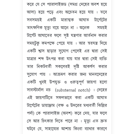
করে যে সে প্যারালাইজড (সমগ্র দেহের অবশ হয়ে
আসা) হয়ে পড়ে এবং অচেতন হয়ে যায় । তবে
সবসময়ই একটি মারাত্মক আঘাত টার্গেটের
তাৎক্ষণিক মৃত্যু বয়ে আনে না । অনেক সময়ই
টার্গেট আঘাতের ফলে সৃষ্ট যন্ত্রণার আর্তনাদ করার
সময়টুকু কমপক্ষে পেয়ে যায় । আর স্বরযন্ত্র দিয়ে
একটি শ্বাস ছাড়ার সুযোগ পেলেই এর দ্বারা সেই
মাত্রার শব্দ উৎপন্ন করা যায় যার দ্বারা সেই ব্যক্তি
তার নিকটবর্তী সকলেরই দৃষ্টি আকর্ষণ করার
সুযোগ পায় । আক্রমণ করার জন্য মানবদেহের
একটি খুবই উপযুক্ত ও গুরুত্বপূর্ণ জায়গা হলো
সাবস্টার্নাল নচ (substernal notch) । দেহের
এই জায়গাটিতে সফলভাবে করা একটি আঘাত
টার্গেটের ডায়াফ্রাম (বক্ষ ও উদরের মধ্যবর্তী ঝিল্লির
পর্দা) কে প্যারালাইজ (অবশ) করে দেয়, যার ফলে
সে আর চিৎকার দিতে পারে না । মৃত্যু এত দ্রুত
ঘটবে যে, সাহায্যের আশায় কিংবা ব্যাথার কারণে