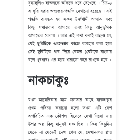
বৃদ্ধাঙ্গুলিও হাতলকে আঁকড়ে ধরে রেখেছে । চিত্র-৬
এ ছুরি ধরার অভ্যন্তর-পদ্ধতি দেখানো হয়েছে । এই
পদ্ধতি ব্যবহৃত হয় সকল উর্ধ্বগামী আঘাত এবং
কিছু সমান্তরাল আঘাতে এবং কিছু আনুভূমিক
আঘাতের বেলায় । আর এই কথা বলাই বাহুল্য যে,
যেই ছুরিটিকে গুপ্তহত্যার কাজে ব্যবহার করা হবে
সেই ছুরিটিকে ধার দিয়ে রেজর (যেটাকে বাংলায়
বলে খুরধার) এর ন্যায় ধারালো করে রাখতে হবে ।
নাকচাকুঃ
যখন আমেরিকার আম জনতার কাছে নাকচাকুর
প্রথম পরিচয় করানো হলো তখন এটি বেশ
অপরিচিত এক কৌশল হিসেবে দেখা দিলো যার
উপর অল্প কিছু মানুষই দক্ষ ছিল । কিন্তু কিছুদিন
যেতে না যেতেই দেখা গেল যে, সেখানকার প্রায়