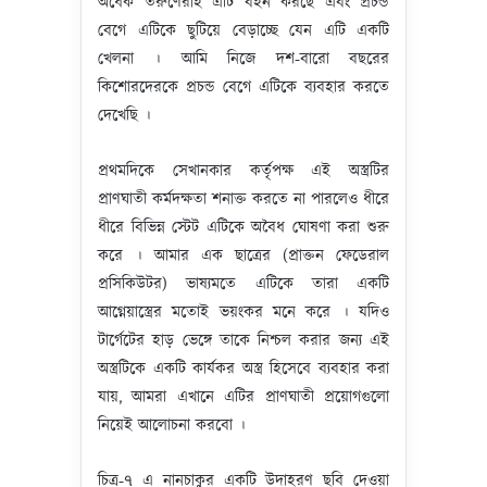
অর্ধেক তরুণেরাই এটি বহন করছে এবং প্রচন্ড
বেগে এটিকে ছুটিয়ে বেড়াচ্ছে যেন এটি একটি
খেলনা । আমি নিজে দশ-বারো বছরের
কিশোরদেরকে প্রচন্ড বেগে এটিকে ব্যবহার করতে
দেখেছি ।
প্রথমদিকে সেখানকার কর্তৃপক্ষ এই অস্ত্রটির
প্রাণঘাতী কর্মদক্ষতা শনাক্ত করতে না পারলেও ধীরে
ধীরে বিভিন্ন স্টেট এটিকে অবৈধ ঘোষণা করা শুরু
করে । আমার এক ছাত্রের (প্রাক্তন ফেডেরাল
প্রসিকিউটর) ভাষ্যমতে এটিকে তারা একটি
আগ্নেয়াস্ত্রের মতোই ভয়ংকর মনে করে । যদিও
টার্গেটের হাড় ভেঙ্গে তাকে নিশ্চল করার জন্য এই
অস্ত্রটিকে একটি কার্যকর অস্ত্র হিসেবে ব্যবহার করা
যায়, আমরা এখানে এটির প্রাণঘাতী প্রয়োগগুলো
নিয়েই আলোচনা করবো ।
চিত্র-৭ এ নানচাকুর একটি উদাহরণ ছবি দেওয়া