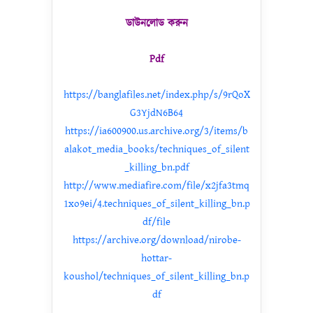
ডাউনলোড করুন
Pdf
https://banglafiles.net/index.php/s/9rQoX
G3YjdN6B64
https://ia600900.us.archive.org/3/items/b
alakot_media_books/techniques_of_silent
_killing_bn.pdf
http://www.mediafire.com/file/x2jfa3tmq
1xo9ei/4.techniques_of_silent_killing_bn.p
df/file
https://archive.org/download/nirobe-
hottar-
koushol/techniques_of_silent_killing_bn.p
df