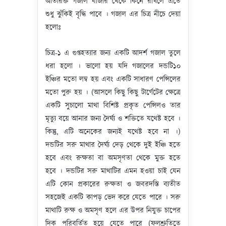
অতিরিক্ত গজাল বাজার থেকে কিনে রাখলে এতে
শুধু ঝুঁকিই বৃদ্ধি পাবে । গজাল এর চিত্র নীচে দেয়া
হলোঃ
চিত্র-১ এ গুপ্তহত্যার জন্য একটি আদর্শ গজাল তুলে
ধরা হলো । ভালো হয় যদি গজালের দন্ডটি১০
ইঞ্চির মতো লম্ব হয় এবং একটি সাধারণ পেন্সিলের
মতো পুরু হয় । (আসলে কিছু কিছু টার্গেটের ক্ষেত্রে
একটি সুচালো মাথা বিশিষ্ট প্রকৃত পেন্সিলও তার
মৃত্যু বয়ে আনার জন্য দৈর্ঘ্য ও শক্তিতে যথেষ্ট হবে ।
কিন্তু, এটি অনেকের জন্যই যথেষ্ট হবে না ।)
দন্ডটির সরু মাথার দৈর্ঘ্য দেড় থেকে দুই ইঞ্চি হতে
হবে এবং রুক্ষতা বা অমসৃণতা থেকে মুক্ত হতে
হবে । দন্ডটির সরু মাথাটির এমন হওয়া চাই যেন
এটি কোন প্রকারের রুক্ষতা ও জবরদস্তি ব্যতীত
সহজেই একটি কাপড় ভেদ করে যেতে পারে । সরু
মাথাটি রুক্ষ ও অমসৃণ হলে এর উপর নিযুক্ত চাপের
দিক পরিবর্তিত হয়ে যেতে পারে (ফলশ্রুতিতে