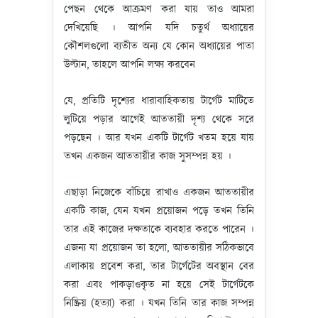
পেছন থেকে আক্রমণ করা যায় তাও আমরা
দেখিয়েছি । আপনি যদি চতুর্থ অধ্যায়ের
কৌশলগুলো ব্যতীত অন্য যে কোন অধ্যায়ের পাতা
উল্টান, তাহলে আপনি লক্ষ্য করবেন
যে, প্রতিটি দৃশ্যের ধারাবাহিকতায় টার্গেট মাটিতে
লুটিয়ে পড়ার আগেই আততায়ী দৃশ্য থেকে সরে
পড়ছেন । আর যখন একটি টার্গেট খতম হয়ে যায়
তখন একজন আততায়ীর কাজ সুসম্পন্ন হয় ।
এছাড়া নিজেকে বাঁচিয়ে রাখাও একজন আততায়ীর
একটি কাজ, যেন যখন প্রয়োজন পড়ে তখন তিনি
তার এই কাজের দক্ষতাকে ব্যবহার করতে পারেন ।
এজন্য যা প্রয়োজন তা হলো, আততায়ীর সঠিকভাবে
এলাকায় প্রবেশ করা, তার টার্গেটের অবস্থান বের
করা এবং পাকড়াওকৃত না হয়ে সেই টার্গেটকে
নিষ্ক্রিয় (হত্যা) করা । যখন তিনি তার কাজ সম্পন্ন