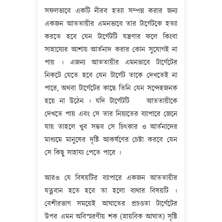
সফলভাবে একটি নীরব হত্যা সম্পন্ন করার জন্য
একজন আততায়ীর এমনভাবে তার টার্গেটকে হত্যা
করতে হবে যেন টার্গেটটি যন্ত্রণার ফলে কিংবা
সাহায্যের আশায় আর্তনাদ করার কোন সুযোগই না
পায় । এজন্য আততায়ীর এমনভাবে টার্গেটের
নিকটে যেতে হবে যেন টার্গেট তাকে দেখতেই না
পারে, অথবা টার্গেটের কাছে তিনি যেন সন্দেহজনক
হয়ে না উঠেন । যদি টার্গেটটি আততায়ীকে
দেখতে পায় এবং সে তার নিয়্যতের ব্যাপারে জেনে
যায় তাহলে খুব সম্ভব সে চিৎকার ও আর্তনাদের
মাধ্যমে মানুষের দৃষ্টি আকর্ষণের চেষ্টা করবে যেন
সে কিছু সাহায্য পেতে পারে ।
আরও যে বিষয়টির ব্যাপারে একজন আততায়ীর
যত্নবান হতে হবে তা হলো ব্যথার বিষয়টি ।
বেশীরভাগ সময়েই আঘাতের প্রচণ্ডতা টার্গেটের
উপর এমন অবিস্মরণীয় শক (স্নায়বিক আঘাত) সৃষ্টি