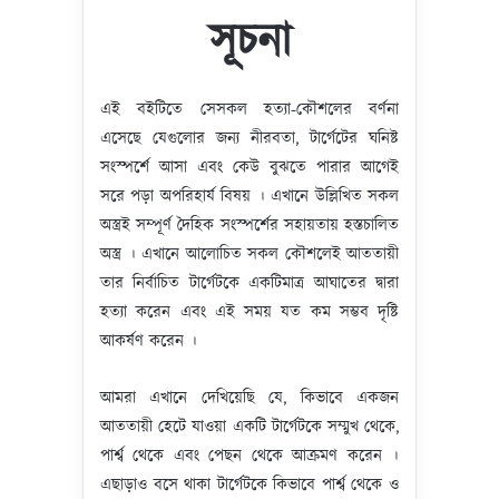
সূচনা
এই বইটিতে সেসকল হত্যা-কৌশলের বর্ণনা
এসেছে যেগুলোর জন্য নীরবতা, টার্গেটের ঘনিষ্ট
সংস্পর্শে আসা এবং কেউ বুঝতে পারার আগেই
সরে পড়া অপরিহার্য বিষয় । এখানে উল্লিখিত সকল
অস্ত্রই সম্পূর্ণ দৈহিক সংস্পর্শের সহায়তায় হস্তচালিত
অস্ত্র । এখানে আলোচিত সকল কৌশলেই আততায়ী
তার নির্বাচিত টার্গেটকে একটিমাত্র আঘাতের দ্বারা
হত্যা করেন এবং এই সময় যত কম সম্ভব দৃষ্টি
আকর্ষণ করেন ।
আমরা এখানে দেখিয়েছি যে, কিভাবে একজন
আততায়ী হেটে যাওয়া একটি টার্গেটকে সম্মুখ থেকে,
পার্শ্ব থেকে এবং পেছন থেকে আক্রমণ করেন ।
এছাড়াও বসে থাকা টার্গেটকে কিভাবে পার্শ্ব থেকে ও