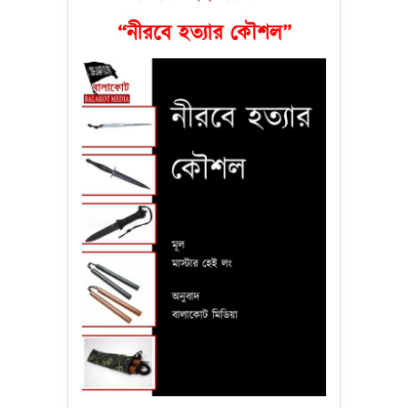
“নীরবে হত্যার কৌশল”