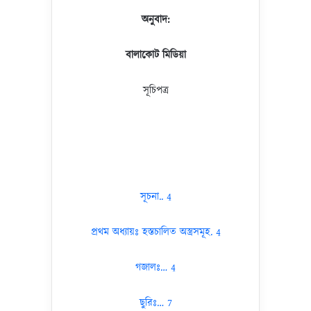
অনুবাদ:
বালাকোট মিডিয়া
সূচিপত্র
সূচনা.. 4
প্রথম অধ্যায়ঃ হস্তচালিত অস্ত্রসমূহ. 4
গজালঃ… 4
ছুরিঃ… 7