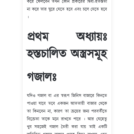
করে ফেলবেন তখন কোন প্রকারের দ্বিধা-ইতস্ততা
না করে তার ঘুরে যেতে হবে এবং চলে যেতে হবে
।
প্রথম অধ্যায়ঃ
হস্তচালিত অস্ত্রসমূহ
গজালঃ
যদিও গজাল বা এর স্বরূপ জিনিস বাজারে কিনতে
পাওয়া যাবে তবে একজন আততায়ী বাজার থেকে
তা কিনবেন না, কারণ তা ক্রয়ের জন্য পরবর্তীতে
বিক্রেতা তাকে মনে রাখতে পারে । আর যেহেতু
খুব সহজেই গজাল তৈরী করা যায় তাই একটি