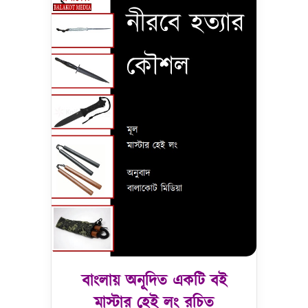
বাংলায় অনূদিত একটি বই
মাস্টার হেই লং রচিত