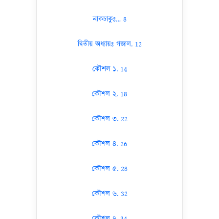
নাকচাকুঃ… 8
দ্বিতীয় অধ্যায়ঃ গজাল. 12
কৌশল ১. 14
কৌশল ২. 18
কৌশল ৩. 22
কৌশল ৪. 26
কৌশল ৫. 28
কৌশল ৬. 32
কৌশল ৭. 34