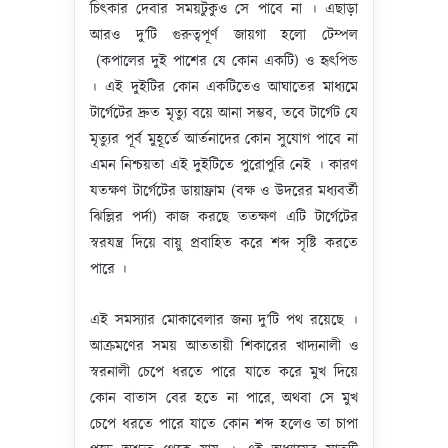
চিৎকার দেবার সময়টুকুও সে পাবে না । এছাড়া
আরও দু’টি গুরুত্বপূর্ণ জায়গা হলো টেম্পল
(কপালের দুই পাশের যে কোন একটি) ও হৃৎপিন্ড
। এই দুইটির কোন একটিতেও আঘাতের মাধ্যমে
টার্গেটের দ্রুত মৃত্যু বয়ে আনা সম্ভব, তবে টার্গেট যে
মৃত্যুর পূর্ব মুহূর্তে আর্তনাদের কোন সুযোগ পাবে না
এমন নিশ্চয়তা এই দুইটিতে পুরোপুরি নেই । কারণ
যতক্ষণ টার্গেটের ডায়াফ্রাম (বক্ষ ও উদরের মধ্যবর্তী
ঝিল্লির পর্দা) কাজ করছে ততক্ষণ এটি টার্গেটের
স্বরযন্ত্র দিয়ে বায়ু প্রবাহিত করে শব্দ সৃষ্টি করতে
পারে ।
এই সমস্যার মোকাবেলার জন্য দু’টি পথ রয়েছে ।
আক্রমণের সময় আততায়ী শিকারের খাদ্যনালী ও
স্বরনালী চেপে ধরতে পারে যাতে করে মুখ দিয়ে
কোন বাতাস বের হতে না পারে, অথবা সে মুখ
চেপে ধরতে পারে যাতে কোন শব্দ হলেও তা চাপা