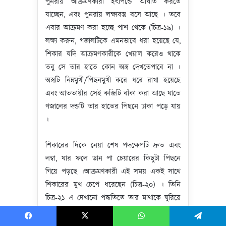
পুনরায় আক্রমণকারী হৎপিন্ডে আঘাত করতে
যাচ্ছেন, এবং পুনরায় লক্ষ্যবস্তু বসে আছে । তবে
এবার আক্রমণ করা হচ্ছে পাশ থেকে (চিত্র-১৯) ।
লক্ষ্য করুন, গজালটিকে এমনভাবে ধরা হয়েছে যে,
শিকার যদি আক্রমণকারীকে খেয়াল করেও থাকে
তবু সে তার হাতে কোন অস্ত্র দেখতেপাবে না ।
অস্ত্রটি নিম্নমুখী/পিছনমুখী করে ধরে রাখা হয়েছে
এবং আততায়ীর সেই কব্জিটি বাঁকা করা আছে যাতে
গজালের দন্ডটি তার হাতের পিছনে ঢাকা পড়ে যায়
।
শিকারের দিকে নেয়া শেষ পদক্ষেপটি দ্রুত এবং
লম্বা, যার ফলে ডান পা চেয়ারের কিছুটা পিছনে
গিয়ে পড়ছে ।আক্রমণকারী এই সময় একই সাথে
শিকারের মুখ চেপে ধরেছেন (চিত্র-২০) । তিনি
চিত্র-২১ এ দেখানো পদ্ধতিতে তার মাথাকে ঘুরিয়ে
দিচ্ছেন- এটা শিকারের মেরুদন্ডের সার্ভিকাল
কশেরুকাকে প্রসারিত করার মাধ্যমে তাকে সামনে