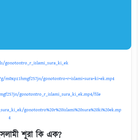
ils/gonotontro_r_islami_sura_ki_ek
7g/m0xpz1hmgf257jn/gonotontro+r+islami+sura+ki+ek.mp4
gf257jn/gonotontro_r_islami_sura_ki_ek.mp4/file
i_sura_ki_ek/gonotontro%20r%20islami%20sura%20ki%20ek.mp
4
ইসলামী শূরা কি এক?