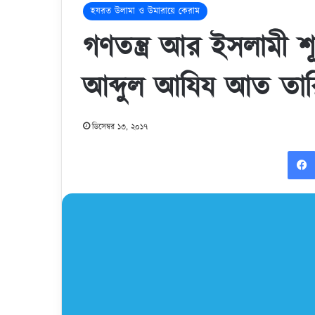
হযরত উলামা ও উমারায়ে কেরাম
গণতন্ত্র আর ইসলামী 
আব্দুল আযিয আত তারিফ
ডিসেম্বর ১৩, ২০১৭