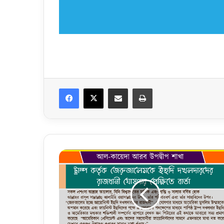
Facebook
X
Share via Email
Print
ট্রা
ম্প
ক
র্তৃ
ক
জে
রু