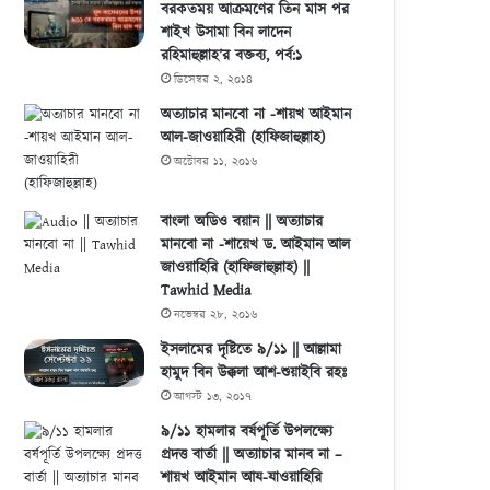
বরকতময় আক্রমণের তিন মাস পর
শাইখ উসামা বিন লাদেন
রহিমাহুল্লাহ’র বক্তব্য, পর্ব:১
ডিসেম্বর ২, ২০১৪
অত্যাচার মানবো না -শায়খ আইমান
আল-জাওয়াহিরী (হাফিজাহুল্লাহ)
অক্টোবর ১১, ২০১৬
বাংলা অডিও বয়ান || অত্যাচার
মানবো না -শায়েখ ড. আইমান আল
জাওয়াহিরি (হাফিজাহুল্লাহ) ||
Tawhid Media
নভেম্বর ২৮, ২০১৬
ইসলামের দৃষ্টিতে ৯/১১ || আল্লামা
হামুদ বিন উক্কলা আশ-শুয়াইবি রহঃ
আগস্ট ১৩, ২০১৭
৯/১১ হামলার বর্ষপূর্তি উপলক্ষ্যে
প্রদত্ত বার্তা || অত্যাচার মানব না –
শায়খ আইমান আয-যাওয়াহিরি