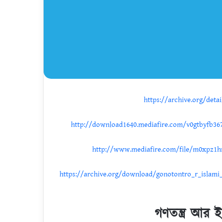
https://archive.org/deta
http://download1640.mediafire.com/v0gtbyfb36
http://www.mediafire.com/file/m0xpz1hm
https://archive.org/download/gonotontro_r_islam
গণতন্ত্র আর 