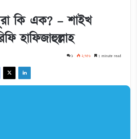
শূরা কি এক? – শাইখ
ি হাফিজাহুল্লাহ
১
২,৭৫৬
1 minute read
Facebook
X
LinkedIn