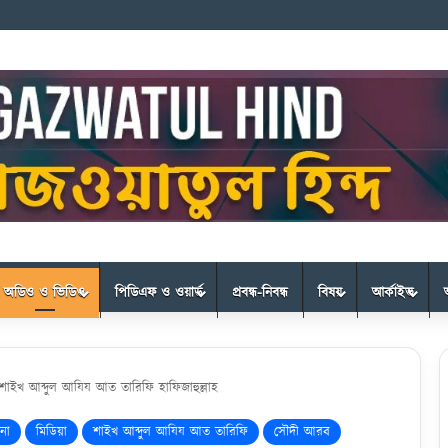
অডিও ও ভিডিও
পিডিএফ ও ওয়ার্ড
প্রবন্ধ-নিবন্ধ
বিষয়
আর্কাইভ
শাইখ আব্দুল আযিয আত তারিফি হাফিজাহুল্লাহ
না
মিডিয়া
শাইখ আব্দুল আযিয আত তারিফি
সৌদী আরব