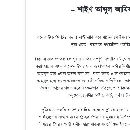
– শাইখ আব্দুল আযিয
অনেক ইসলামি চিন্তাবিদ ও দা’ঈ দাবি করে থাকেন যে ইসলামি শূ
শূরা একই। বর্তমানে গণতান্ত্রিক পদ্ধতি
কিন্তু আদতে গণতন্ত্র হল শূরার নীতির সম্পূর্ণ বিপরীত। নিচে স
করা হয়, বা এমনকি কোন ইমারাহ বা জামা’আহর আমীর নির্ধারন 
আহলুল হাল্ল ওয়াল আক্বদ বলা হয়। যারা ‘ইলম ও আখলাকের প্রসি
আহলুল হাল্ল ওয়াল আক্বদের গুনাবলী প্রসিদ্ধ ও লিপিবদ্ধ। তারা
উৎকৃষ্ট। তাদের পছন্দ হবে বিচক্ষনতার ভিত্তিতে, আর বিচ
অনুমোদ, ভোটার আইডি কার্ড, বার্থ সার্
দৃষ্টিকোন, পদ্ধতি ও দর্শনের দিক থেকে এ দু’য়ের মধ্যে মৌল
পার্লামেন্টের সংখ্যাগরিষ্টের ইচ্ছের উপর এর মূল্যবোধ নির্ভর
বিষয়ের উপর। শরয়ী দলীল দ্বারা সাব্যস্ত এবং বিশুদ্ধ ইজত