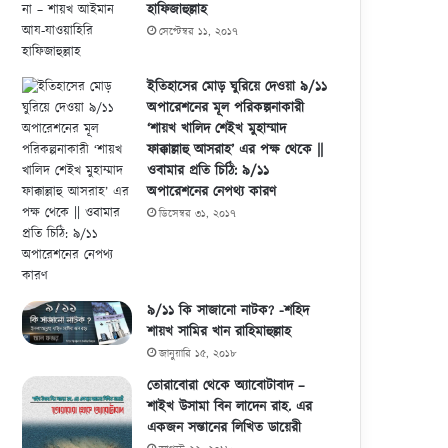
হাফিজাহুল্লাহ
সেপ্টেম্বর ১১, ২০১৭
ইতিহাসের মোড় ঘুরিয়ে দেওয়া ৯/১১
অপারেশনের মূল পরিকল্পনাকারী
‘শায়খ খালিদ শেইখ মুহাম্মাদ
ফাক্কাল্লাহু আসরাহ’ এর পক্ষ থেকে ||
ওবামার প্রতি চিঠি: ৯/১১
অপারেশনের নেপথ্য কারণ
ডিসেম্বর ৩১, ২০১৭
৯/১১ কি সাজানো নাটক? -শহিদ
শায়খ সামির খান রাহিমাহুল্লাহ
জানুয়ারি ১৫, ২০১৮
তোরাবোরা থেকে অ্যাবোটাবাদ –
শাইখ উসামা বিন লাদেন রাহ. এর
একজন সন্তানের লিখিত ডায়েরী