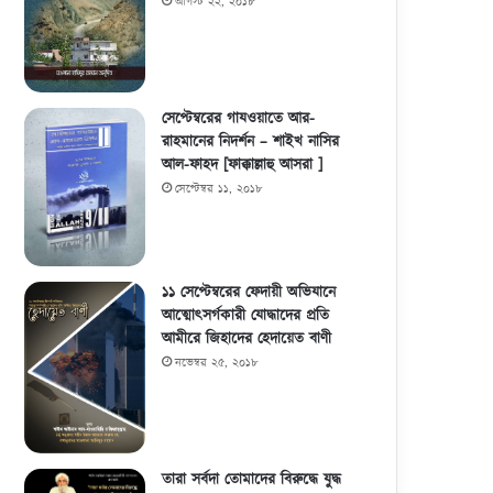
আগস্ট ২২, ২০১৮
সেপ্টেম্বরের গাযওয়াতে আর-
রাহমানের নিদর্শন – শাইখ নাসির
আল-ফাহদ [ফাক্কাল্লাহু আসরা ]
সেপ্টেম্বর ১১, ২০১৮
১১ সেপ্টেম্বরের ফেদায়ী অভিযানে
আত্মোৎসর্গকারী যোদ্ধাদের প্রতি
আমীরে জিহাদের হেদায়েত বাণী
নভেম্বর ২৫, ২০১৮
তারা সর্বদা তোমাদের বিরুদ্ধে যুদ্ধ