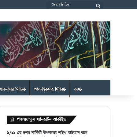
Search
for
আন-নাসর মিডিয়া
আল-হিকমাহ মিডিয়া
ভাষা
গাজওয়াতুল ম্যানহাটন আর্কাইভ
৯/১১ এর দশম বার্ষিকী উপলক্ষ্যে শাইখ আইমান আল