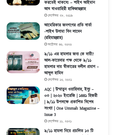
করতেই থাকবে! – শাইখ আইমান
আয যাওয়াহিরী হাফিজাহুল্লাহ
সেপ্টেম্বর ২৮, ২০১৯
আমেরিকার জনগণের প্রতি বার্তা
-শাইখ উসামা বিন লাদেন
(রহিমাহুল্লাহ)
অক্টোবর ৩০, ২০২০
৯/১১ এর হামলার জন্য কে দায়ী?
আল-কায়েদার পক্ষ থেকে ৯/১১
হামলার দায় স্বীকারের দলীল প্রমাণ –
আব্দুল হামিদ
সেপ্টেম্বর ১০, ২০২১
AQC | উম্মাতুন ওয়াহিদাহ, ইস্যু –
০৩ | ২০২০ ইংরেজি | ১৪৪১ হিজরী
| ৯/১১ উপলক্ষে প্রকাশিত বিশেষ
সংখ্যা | One Ummah Magazine –
Issue 3
সেপ্টেম্বর ১১, ২০২১
৯/১১ হামলা নিয়ে প্রচলিত ১৩ টি