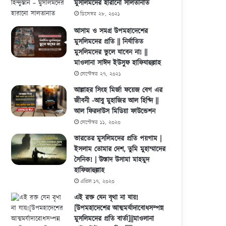
মুসলিমদের হারানো সালতানাত
ডিসেম্বর ২৮, ২০২১
আসাম ও সমগ্র উপমহাদেশের
মুসলিমদের প্রতি || নির্যাতিত
মুসলিমদের ভুলে যাবেন না! ||
মাওলানা সাঈদ ইউসুফ হাফিযাহুল্লাহ
সেপ্টেম্বর ২৭, ২০২১
আল্লাহর সিংহ মির্জা ফয়েজ বেগ এর
জীবনী -আবু মুহাজির আল হিণ্দি ||
আল ফিরদাউস মিডিয়া ফাউন্ডেশন
সেপ্টেম্বর ১১, ২০২০
ভারতের মুসলিমদের প্রতি পয়গাম |
ইসলাম তোমার দেশ, তুমি মুহাম্মাদের
সৈনিক! | উস্তাদ উসামা মাহমুদ
হাফিজাহুল্লাহ
এপ্রিল ১৭, ২০২০
এই রক্ত যেন বৃথা না যায়!
[উপমহাদেশের আত্মমর্যাদাবোধসম্পন্ন
মুসলিমদের প্রতি বার্তা]||মাওলানা