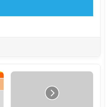
বি
জ
য়
কে
দে
বে
?