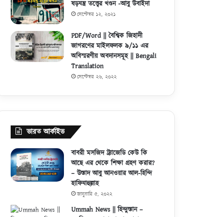
ষড়যন্ত্র তত্ত্বের খণ্ডন -আবু উবাইদা
সেপ্টেম্বর ১২, ২০২১
PDF/Word || বৈশ্বিক জিহাদী
জাগরণের মাইলফলক ৯/১১ এর
অবিস্মরণীয় অবদানসমূহ || Bengali
Translation
সেপ্টেম্বর ২৬, ২০২২
ভারত আর্কাইভ
বাবরী মসজিদ ট্র্যাজেডি কেউ কি
আছে এর থেকে শিক্ষা গ্রহণ করার?
– উস্তাদ আবু আনওয়ার আল-হিন্দি
হাফিযাহুল্লাহ
জানুয়ারি ৫, ২০২২
Ummah News || হিন্দুস্তান –