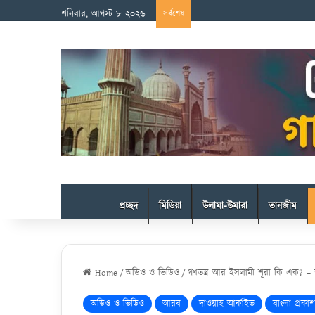
শনিবার, আগস্ট ৮ ২০২৬
সর্বশেষ
প্রচ্ছদ
মিডিয়া
উলামা-উমারা
তানজীম
Home
/
অডিও ও ভিডিও
/
গণতন্ত্র আর ইসলামী শূরা কি এক? – 
অডিও ও ভিডিও
আরব
দাওয়াহ আর্কাইভ
বাংলা প্রকাশ