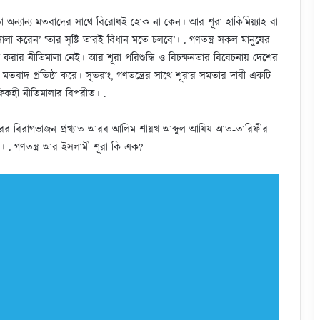
চাই তা অন্যান্য মতবাদের সাথে বিরোধই হোক না কেন। আর শূরা হাকিমিয়্যাহ বা
সালা করেন’ ‘তার সৃষ্টি তারই বিধান মতে চলবে’। . গণতন্ত্র সকল মানুষের
ক্য করার নীতিমালা নেই। আর শূরা পরিশুদ্ধি ও বিচক্ষনতার বিবেচনায় দেশের
র মতবাদ প্রতিষ্ঠা করে। সুতরাং, গণতন্ত্রের সাথে শূরার সমতার দাবী একটি
িকহী নীতিমালার বিপরীত। .
রিবারের বিরাগভাজন প্রখ্যাত আরব আলিম শায়খ আব্দুল আযিয আত-তারিফীর
্তব্য। . গণতন্ত্র আর ইসলামী শূরা কি এক?