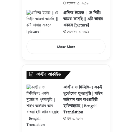
নভেম্বর ১১, ২০১৯
গ্রাফিক্স ইমেজ || হে দিল্লী!
আমরা আসছি..|| ৯টি ভাষায়
একত্রে [picture]
সেপ্টেম্বর ৮, ২০১৯
Show More
কাশ্মীর আর্কাইভ
কাশ্মীর ও ফিলিস্তিনঃ একই
দুর্ভোগের পুনরাবৃত্তি | শাইখ
আইমান আয যাওয়াহিরী
হাফিযাহুল্লাহ | Bengali
Translation
জুন ৩, ২০২২