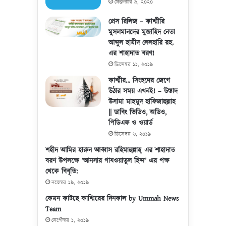
ফেব্রুয়ারি ৯, ২০২০
প্রেস রিলিজ – কাশ্মীরি
মুসলমানদের মুজাহিদ নেতা
আব্দুল হামীদ লেলহারি রহ.
এর শাহাদাত বরণ!
ডিসেম্বর ১১, ২০১৯
কাশ্মীর… সিংহদের জেগে
উঠার সময় এখনই! – উস্তাদ
উসামা মাহমুদ হাফিজাহুল্লাহ
|| ডাবিং ভিডিও, অডিও,
পিডিএফ ও ওয়ার্ড
ডিসেম্বর ৬, ২০১৯
শহীদ আমির হারুন আব্বাস রহিমাহুল্লাহ্ এর শাহাদাত
বরণ উপলক্ষে ‘আনসার গাযওয়াতুল হিন্দ’ এর পক্ষ
থেকে বিবৃতি:
নভেম্বর ১৯, ২০১৯
কেমন কাটছে কাশ্মিরের দিনকাল by Ummah News
Team
সেপ্টেম্বর ১, ২০১৯