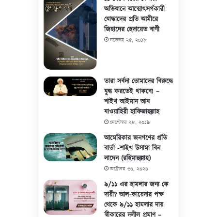
অভিযানে আত্মোৎসর্গকারী
যোদ্ধাদের প্রতি আমীরে
জিহাদের হেদায়েত বাণী
নভেম্বর ২৫, ২০১৮
তারা সর্বদা তোমাদের বিরুদ্ধে
যুদ্ধ করতেই থাকবে! –
শাইখ আইমান আয
যাওয়াহিরী হাফিজাহুল্লাহ
সেপ্টেম্বর ২৮, ২০১৯
আমেরিকার জনগণের প্রতি
বার্তা -শাইখ উসামা বিন
লাদেন (রহিমাহুল্লাহ)
অক্টোবর ৩০, ২০২০
৯/১১ এর হামলার জন্য কে
দায়ী? আল-কায়েদার পক্ষ
থেকে ৯/১১ হামলার দায়
স্বীকারের দলীল প্রমাণ –