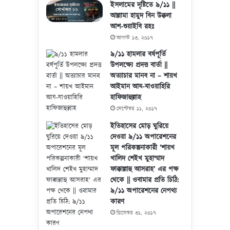
ইসলামের দৃষ্টিতে ৯/১১ ||
আল্লামা হামুদ বিন উক্কলা
আশ-শুয়াইবি রহঃ
আগস্ট ১৩, ২০১৭
৯/১১ হামলার বর্ষপূর্তি
উপলক্ষ্যে প্রদত্ত বার্তা ||
অত্যাচার মানব না – শায়খ
আইমান আয-যাওয়াহিরি
হাফিজাহুল্লাহ
সেপ্টেম্বর ১১, ২০১৭
ইতিহাসের মোড় ঘুরিয়ে
দেওয়া ৯/১১ অপারেশনের
মূল পরিকল্পনাকারী ‘শায়খ
খালিদ শেইখ মুহাম্মাদ
ফাক্কাল্লাহু আসরাহ’ এর পক্ষ
থেকে || ওবামার প্রতি চিঠি:
৯/১১ অপারেশনের নেপথ্য
কারণ
ডিসেম্বর ৩১, ২০১৭