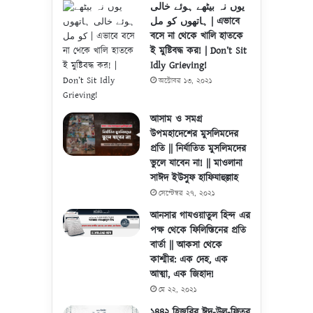
یوں نہ بیٹھے ہوئے خالی
ہاتھوں کو مل | এভাবে
বসে না থেকে খালি হাতকে
ই মুষ্টিবদ্ধ কর! | Don’t Sit
Idly Grieving!
অক্টোবর ১৩, ২০২১
আসাম ও সমগ্র
উপমহাদেশের মুসলিমদের
প্রতি || নির্যাতিত মুসলিমদের
ভুলে যাবেন না! || মাওলানা
সাঈদ ইউসুফ হাফিযাহুল্লাহ
সেপ্টেম্বর ২৭, ২০২১
আনসার গাযওয়াতুল হিন্দ এর
পক্ষ থেকে ফিলিস্তিনের প্রতি
বার্তা || আকসা থেকে
কাশ্মীর: এক দেহ, এক
আত্মা, এক জিহাদ!
মে ২২, ২০২১
১৪৪২ হিজরির ঈদ-উল-ফিতর