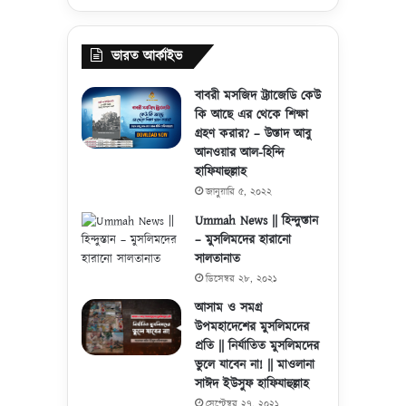
ভারত আর্কাইভ
বাবরী মসজিদ ট্র্যাজেডি কেউ
কি আছে এর থেকে শিক্ষা
গ্রহণ করার? – উস্তাদ আবু
আনওয়ার আল-হিন্দি
হাফিযাহুল্লাহ
জানুয়ারি ৫, ২০২২
Ummah News || হিন্দুস্তান
– মুসলিমদের হারানো
সালতানাত
ডিসেম্বর ২৮, ২০২১
আসাম ও সমগ্র
উপমহাদেশের মুসলিমদের
প্রতি || নির্যাতিত মুসলিমদের
ভুলে যাবেন না! || মাওলানা
সাঈদ ইউসুফ হাফিযাহুল্লাহ
সেপ্টেম্বর ২৭, ২০২১