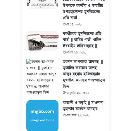
উপলক্ষে কাশ্মীর ও ভারতীয়
উপমহাদেশের মুসলিমদের
প্রতি বার্তা
মে ১৪, ২০২১
কাশ্মীরের মুসলিমদের প্রতি
বার্তা || আমির গাজী খালিদ
ইবরাহীম হাফিযাহুল্লাহ ||
এপ্রিল ২৬, ২০২১
ময়দান আপনাকে ডাকছে! ||
মুজাহিদ কমান্ডার তালহা
আব্দুর রহমান হাফিযাহুল্লাহ
মুখপাত্র, আনসার গাজওয়াতুল
হিন্দ
জানুয়ারি ১৪, ২০২১
আজাদী ও লড়াই || মাওলানা
মুহাম্মাদ মাসউদ আযহার
সেপ্টেম্বর ২৬, ২০২০