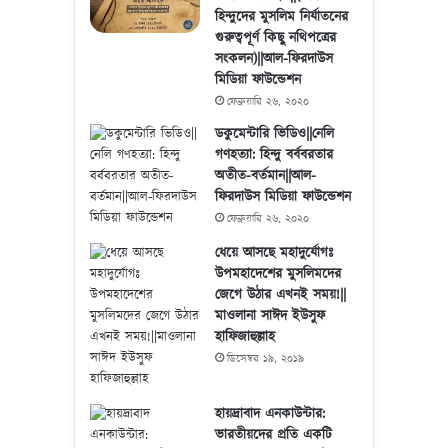
হিন্দুদের মুসলিম নির্যাতনের
গুরুত্বপূর্ণ কিছু নথিপত্রের
সংকলন)||আল-ফিরদাউস
মিডিয়া ফাউন্ডেশন
ফেব্রুয়ারি ২৬, ২০২০
ডকুমেন্টারি ভিডিও||নেলি
গণহত্যা: হিন্দু বর্ববরতার
অতীত-বর্তমান||আল-
ফিরদাউস মিডিয়া ফাউন্ডেশন
ফেব্রুয়ারি ২৬, ২০২০
ধেয়ে আসছে মহাদুর্যোগঃ
উপমহাদেশের মুসলিমদের
জেগে উঠার এখনই সময়!||
মাওলানা সাঈদ ইউসুফ
হাফিজাহুল্লাহ
ডিসেম্বর ১৯, ২০১৯
হায়দ্রাবাদ এনকাউন্টার:
ভারতীয়দের প্রতি একটি