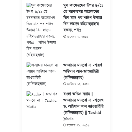
মূল কাফেরদের উপর ৯/১১
তে বরকতময় আক্রমণের
তিন মাস পর শাইখ উসামা
বিন লাদেন রহিমাহুল্লাহ’র
বক্তব্য, পর্ব:১
ডিসেম্বর ২, ২০১৪
অত্যাচার মানবো না -শায়খ
আইমান আল-জাওয়াহিরী
(হাফিজাহুল্লাহ)
অক্টোবর ১১, ২০১৬
বাংলা অডিও বয়ান ||
অত্যাচার মানবো না -শায়েখ
ড. আইমান আল জাওয়াহিরি
(হাফিজাহুল্লাহ) || Tawhid
Media
নভেম্বর ২৮, ২০১৬