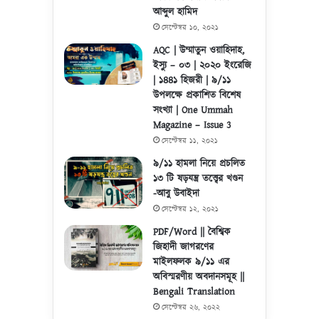
আব্দুল হামিদ
সেপ্টেম্বর ১০, ২০২১
AQC | উম্মাতুন ওয়াহিদাহ,
ইস্যু – ০৩ | ২০২০ ইংরেজি
| ১৪৪১ হিজরী | ৯/১১
উপলক্ষে প্রকাশিত বিশেষ
সংখ্যা | One Ummah
Magazine – Issue 3
সেপ্টেম্বর ১১, ২০২১
৯/১১ হামলা নিয়ে প্রচলিত
১৩ টি ষড়যন্ত্র তত্ত্বের খণ্ডন
-আবু উবাইদা
সেপ্টেম্বর ১২, ২০২১
PDF/Word || বৈশ্বিক
জিহাদী জাগরণের
মাইলফলক ৯/১১ এর
অবিস্মরণীয় অবদানসমূহ ||
Bengali Translation
সেপ্টেম্বর ২৬, ২০২২