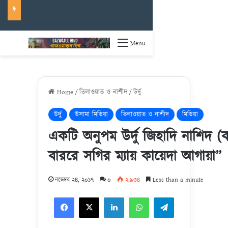
Menu
Home
/
তিলাওয়াত ও নাশীদ
/
উর্দু
উর্দু
উসামা মিডিয়া
তিলাওয়াত ও নাশীদ
মিডিয়া
একটি অনুপম উর্দু জিহাদি নাশিদ (ব
বাররে সগির ম্যায় কায়েদা আগায়া”
নভেম্বর ২৪, ২০১৭
০
২,৯৩৪
Less than a minute
Facebook
X
LinkedIn
WhatsApp
Telegram