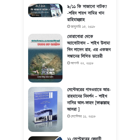
৯/১১ কি সাজানো নাটক?
-শহিদ শায়খ সামির খান
রাহিমাহুল্লাহ
জানুয়ারি ১৫, ২০১৮
তোরাবোরা থেকে
অ্যাবোটাবাদ – শাইখ উসামা
বিন লাদেন রাহ. এর একজন
সন্তানের লিখিত ডায়েরী
আগস্ট ২২, ২০১৮
সেপ্টেম্বরের গাযওয়াতে আর-
রাহমানের নিদর্শন – শাইখ
নাসির আল-ফাহদ [ফাক্কাল্লাহু
আসরা ]
সেপ্টেম্বর ১১, ২০১৮
১১ সেপ্টেম্বরের ফেদায়ী