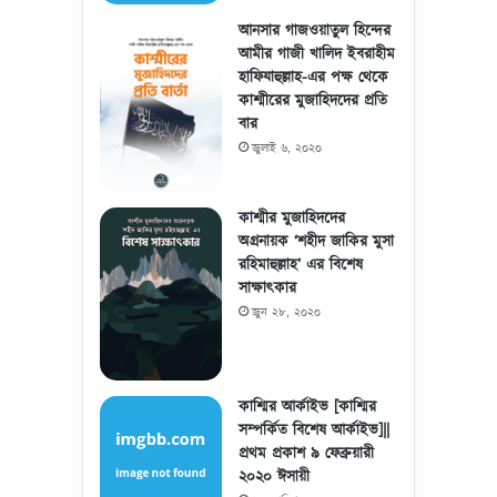
আনসার গাজওয়াতুল হিন্দের
আমীর গাজী খালিদ ইবরাহীম
হাফিযাহুল্লাহ-এর পক্ষ থেকে
কাশ্মীরের মুজাহিদদের প্রতি
বার
জুলাই ৬, ২০২০
কাশ্মীর মুজাহিদদের
অগ্রনায়ক ‘শহীদ জাকির মুসা
রহিমাহুল্লাহ’ এর বিশেষ
সাক্ষাৎকার
জুন ২৮, ২০২০
কাশ্মির আর্কাইভ [কাশ্মির
সম্পর্কিত বিশেষ আর্কাইভ]||
প্রথম প্রকাশ ৯ ফেব্রুয়ারী
২০২০ ঈসায়ী