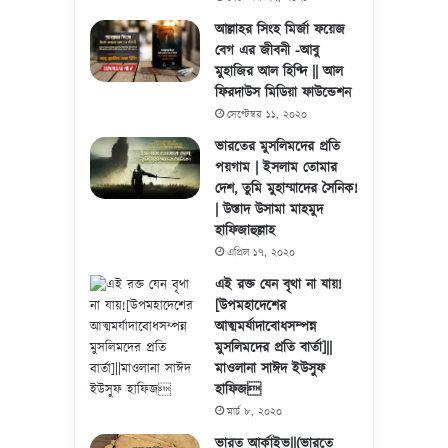
আল্লাহর সিংহ মির্জা ফয়েজ
বেগ এর জীবনী -আবু
মুহাজির আল হিণ্দি || আল
ফিরদাউস মিডিয়া ফাউন্ডেশন
সেপ্টেম্বর ১১, ২০২০
ভারতের মুসলিমদের প্রতি
পয়গাম | ইসলাম তোমার
দেশ, তুমি মুহাম্মাদের সৈনিক!
| উস্তাদ উসামা মাহমুদ
হাফিজাহুল্লাহ
এপ্রিল ১৭, ২০২০
এই রক্ত যেন বৃথা না যায়!
[উপমহাদেশের
আত্মমর্যাদাবোধসম্পন্ন
মুসলিমদের প্রতি বার্তা]||
মাওলানা সাঈদ ইউসুফ
হাফিজ
মার্চ ৮, ২০২০
ভারত আর্কাইভ||(ভারতে