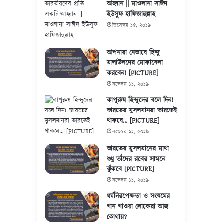
আহ্বান || মাওলানা সাঈদ
ইউসুফ হাফিজাহুল্লাহ
ডিসেম্বর ১৫, ২০১৯
আপনারা যেভাবে হিন্দু
মালাউলদের মোকাবেলা
করবেন! [PICTURE]
নভেম্বর ১১, ২০১৯
কাপুরুষ হিন্দুদের বলে দিন!
ভারতের মুসলমানরা ভারতেই
থাকবে… [PICTURE]
নভেম্বর ১১, ২০১৯
ভারতের মুসলমানের মাথা
শুধু তাঁদের রবের সামনে
ঝুঁকবে [PICTURE]
নভেম্বর ১১, ২০১৯
ধর্মনিরপেক্ষতা ও সংযমের
গান গাওয়া লোকেরা আজ
কোথায়?