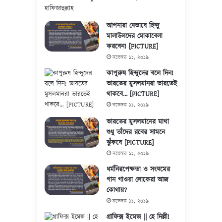
আপনারা যেভাবে হিন্দু
মালাউলদের মোকাবেলা
করবেন! [PICTURE]
নভেম্বর ১১, ২০১৯
কাপুরুষ হিন্দুদের বলে দিন!
ভারতের মুসলমানরা ভারতেই
থাকবে… [PICTURE]
নভেম্বর ১১, ২০১৯
ভারতের মুসলমানের মাথা
শুধু তাঁদের রবের সামনে
ঝুঁকবে [PICTURE]
নভেম্বর ১১, ২০১৯
ধর্মনিরপেক্ষতা ও সংযমের
গান গাওয়া লোকেরা আজ
কোথায়?
নভেম্বর ১১, ২০১৯
গ্রাফিক্স ইমেজ || হে দিল্লী!