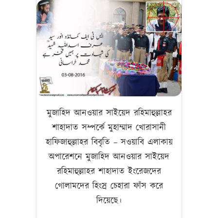
মুজাহিদ আনওয়ার সাইয়েদ রহিমাহুল্লাহর
শাহাদাত সম্পর্কে মুহাম্মাদ খোরাসানী
হাফিজাহুল্লাহর বিবৃতি – সওয়াবি এলাকায়
অপারেশনে মুজাহিদ আনওয়ার সাইয়েদ
রহিমাহুল্লাহর শাহাদাত ইংরেজদের
গোলামদের হিংস্র চেহারা ফাঁস করে
দিয়েছে।