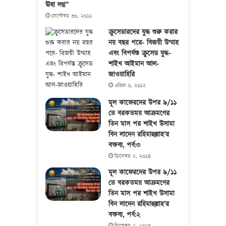
ঊষা লগ্ন”
সেপ্টেম্বর ৩০, ২০১১
ক্রুসেডারদের যুদ্ধ শুরু করার
নয় বছর পরে- বিজয়ী উম্মাহ
এবং বিপর্যস্ত ক্রুসেড যুদ্ধ-
শাইখ আইমান আল-
জাওয়াহিরি
এপ্রিল ৬, ২০১২
মূল কাফেরদের উপর ৯/১১
তে বরকতময় আক্রমণের
তিন মাস পর শাইখ উসামা
বিন লাদেন রহিমাহুল্লাহ’র
বক্তব্য, পর্ব:৩
ডিসেম্বর ২, ২০১৪
মূল কাফেরদের উপর ৯/১১
তে বরকতময় আক্রমণের
তিন মাস পর শাইখ উসামা
বিন লাদেন রহিমাহুল্লাহ’র
বক্তব্য, পর্ব:২
ডিসেম্বর ২, ২০১৪