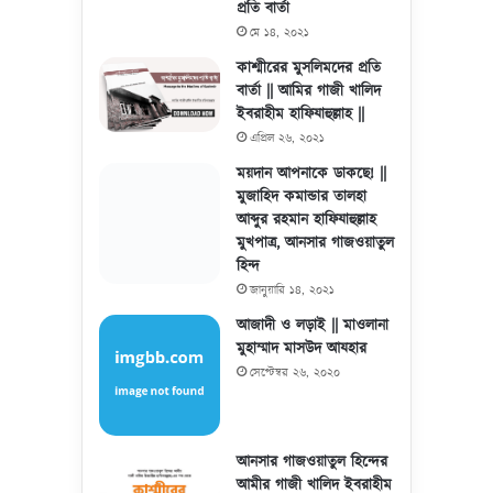
প্রতি বার্তা
মে ১৪, ২০২১
কাশ্মীরের মুসলিমদের প্রতি
বার্তা || আমির গাজী খালিদ
ইবরাহীম হাফিযাহুল্লাহ ||
এপ্রিল ২৬, ২০২১
ময়দান আপনাকে ডাকছে! ||
মুজাহিদ কমান্ডার তালহা
আব্দুর রহমান হাফিযাহুল্লাহ
মুখপাত্র, আনসার গাজওয়াতুল
হিন্দ
জানুয়ারি ১৪, ২০২১
আজাদী ও লড়াই || মাওলানা
মুহাম্মাদ মাসউদ আযহার
সেপ্টেম্বর ২৬, ২০২০
আনসার গাজওয়াতুল হিন্দের
আমীর গাজী খালিদ ইবরাহীম