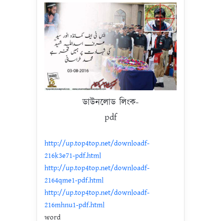
ডাউনলোড লিংক-
pdf
http://up.top4top.net/downloadf-
216k3e71-pdf.html
http://up.top4top.net/downloadf-
2164qme1-pdf.html
http://up.top4top.net/downloadf-
216mhnu1-pdf.html
word