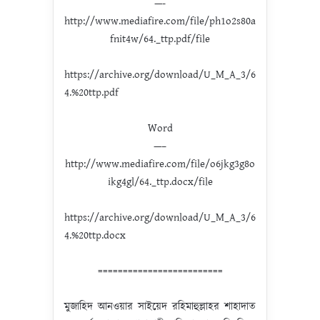
—-
http://www.mediafire.com/file/ph1o2s80a
fnit4w/64._ttp.pdf/file
https://archive.org/download/U_M_A_3/6
4.%20ttp.pdf
Word
—–
http://www.mediafire.com/file/o6jkg3g8o
ikg4gl/64._ttp.docx/file
https://archive.org/download/U_M_A_3/6
4.%20ttp.docx
=========================
মুজাহিদ আনওয়ার সাইয়েদ রহিমাহুল্লাহর শাহাদাত