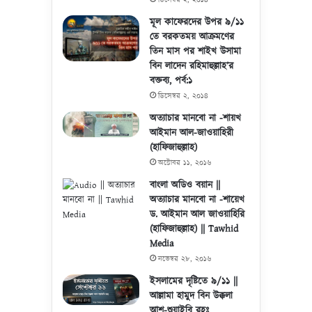
মূল কাফেরদের উপর ৯/১১
তে বরকতময় আক্রমণের
তিন মাস পর শাইখ উসামা
বিন লাদেন রহিমাহুল্লাহ’র
বক্তব্য, পর্ব:১
ডিসেম্বর ২, ২০১৪
অত্যাচার মানবো না -শায়খ
আইমান আল-জাওয়াহিরী
(হাফিজাহুল্লাহ)
অক্টোবর ১১, ২০১৬
বাংলা অডিও বয়ান ||
অত্যাচার মানবো না -শায়েখ
ড. আইমান আল জাওয়াহিরি
(হাফিজাহুল্লাহ) || Tawhid
Media
নভেম্বর ২৮, ২০১৬
ইসলামের দৃষ্টিতে ৯/১১ ||
আল্লামা হামুদ বিন উক্কলা
আশ-শুয়াইবি রহঃ