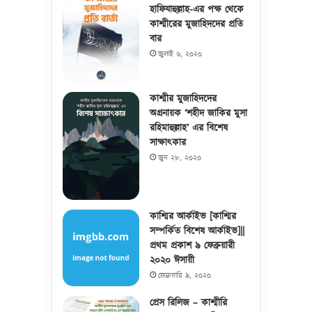
হাফিযাহুল্লাহ-এর পক্ষ থেকে
কাশ্মীরের মুজাহিদদের প্রতি
বার
জুলাই ৬, ২০২০
কাশ্মীর মুজাহিদদের
অগ্রনায়ক ‘শহীদ জাকির মুসা
রহিমাহুল্লাহ’ এর বিশেষ
সাক্ষাৎকার
জুন ২৮, ২০২০
কাশ্মির আর্কাইভ [কাশ্মির
সম্পর্কিত বিশেষ আর্কাইভ]||
প্রথম প্রকাশ ৯ ফেব্রুয়ারী
২০২০ ঈসায়ী
ফেব্রুয়ারি ৯, ২০২০
প্রেস রিলিজ – কাশ্মীরি