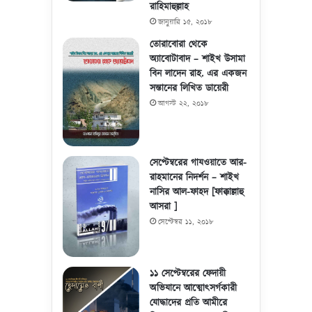
রাহিমাহুল্লাহ
জানুয়ারি ১৫, ২০১৮
তোরাবোরা থেকে
অ্যাবোটাবাদ – শাইখ উসামা
বিন লাদেন রাহ. এর একজন
সন্তানের লিখিত ডায়েরী
আগস্ট ২২, ২০১৮
সেপ্টেম্বরের গাযওয়াতে আর-
রাহমানের নিদর্শন – শাইখ
নাসির আল-ফাহদ [ফাক্কাল্লাহু
আসরা ]
সেপ্টেম্বর ১১, ২০১৮
১১ সেপ্টেম্বরের ফেদায়ী
অভিযানে আত্মোৎসর্গকারী
যোদ্ধাদের প্রতি আমীরে