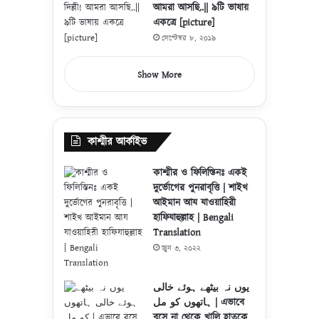
আমরা আসছি..|| ৯টি ভাষায়
একত্রে [picture]
সেপ্টেম্বর ৮, ২০১৯
Show More
কাশ্মীর আর্কাইভ
কাশ্মীর ও ফিলিস্তিনঃ একই
দুর্ভোগের পুনরাবৃত্তি | শাইখ
আইমান আয যাওয়াহিরী
হাফিযাহুল্লাহ | Bengali
Translation
জুন ৩, ২০২২
یوں نہ بیٹھے ہوئے خالی
ہاتھوں کو مل | এভাবে
বসে না থেকে খালি হাতকে