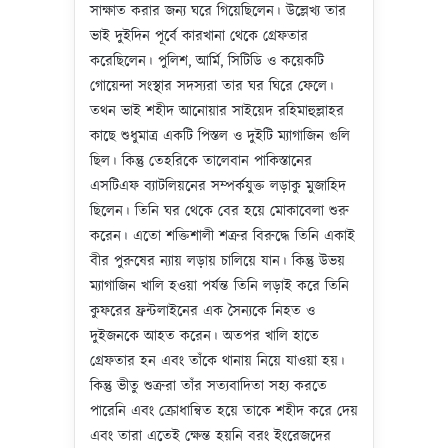
সাক্ষাত করার জন্য ঘরে গিয়েছিলেন। উল্লেখ্য তার
ভাই দুইদিন পূর্বে কারখানা থেকে গ্রেফতার
করেছিলেন। পুলিশ, আর্মি, সিটিডি ও কয়েকটি
গোয়েন্দা সংস্থার সদস্যরা তার ঘর ঘিরে ফেলে।
তথন ভাই শহীদ আনোয়ার সাইয়েদ রহিমাহুল্লাহর
কাছে শুধুমাত্র একটি পিস্তল ও দুইটি ম্যাগাজিন গুলি
ছিল। কিন্তু তেহরিকে তালেবান পাকিস্তানের
এসটিএফ ব্যাটলিয়নের সম্পর্কযুক্ত লড়াকু মুজাহিদ
ছিলেন। তিনি ঘর থেকে বের হয়ে মোকাবেলা শুরু
করেন। এতো শক্তিশালী শত্রুর বিরুদ্ধে তিনি একাই
বীর পুরুষের ন্যায় লড়ায় চালিয়ে যান। কিন্তু উভয়
ম্যাগাজিন খালি হওয়া পর্যন্ত তিনি লড়াই করে তিনি
কুফরের ফ্রন্টলাইনের এক সৈন্যকে নিহত ও
দুইজনকে আহত করেন। অতপর খালি হাতে
গ্রেফতার হন এবং তাঁকে থানায় নিয়ে যাওয়া হয়।
কিন্তু ভীতু শুত্রুরা তাঁর সত্যবাদিতা সহ্য করতে
পারেনি এবং ক্রোধান্বিত হয়ে তাকে শহীদ করে দেয়
এবং তারা এতেই ক্ষেন্ত হয়নি বরং ইংরেজদের