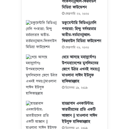
সংকলন)||আল-ফিরদাউস
মিডিয়া ফাউন্ডেশন
ফেব্রুয়ারি ২৬, ২০২০
ডকুমেন্টারি ভিডিও||নেলি
গণহত্যা: হিন্দু বর্ববরতার
অতীত-বর্তমান||আল-
ফিরদাউস মিডিয়া ফাউন্ডেশন
ফেব্রুয়ারি ২৬, ২০২০
ধেয়ে আসছে মহাদুর্যোগঃ
উপমহাদেশের মুসলিমদের
জেগে উঠার এখনই সময়!||
মাওলানা সাঈদ ইউসুফ
হাফিজাহুল্লাহ
ডিসেম্বর ১৯, ২০১৯
হায়দ্রাবাদ এনকাউন্টার:
ভারতীয়দের প্রতি একটি
আহ্বান || মাওলানা সাঈদ
ইউসুফ হাফিজাহুল্লাহ
ডিসেম্বর ১৫, ২০১৯