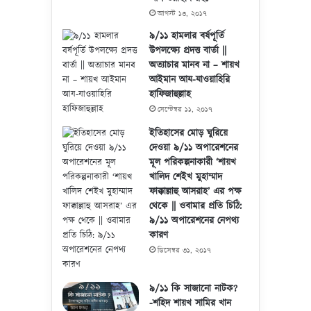
আগস্ট ১৩, ২০১৭
৯/১১ হামলার বর্ষপূর্তি
উপলক্ষ্যে প্রদত্ত বার্তা ||
অত্যাচার মানব না – শায়খ
আইমান আয-যাওয়াহিরি
হাফিজাহুল্লাহ
সেপ্টেম্বর ১১, ২০১৭
ইতিহাসের মোড় ঘুরিয়ে
দেওয়া ৯/১১ অপারেশনের
মূল পরিকল্পনাকারী ‘শায়খ
খালিদ শেইখ মুহাম্মাদ
ফাক্কাল্লাহু আসরাহ’ এর পক্ষ
থেকে || ওবামার প্রতি চিঠি:
৯/১১ অপারেশনের নেপথ্য
কারণ
ডিসেম্বর ৩১, ২০১৭
৯/১১ কি সাজানো নাটক?
-শহিদ শায়খ সামির খান