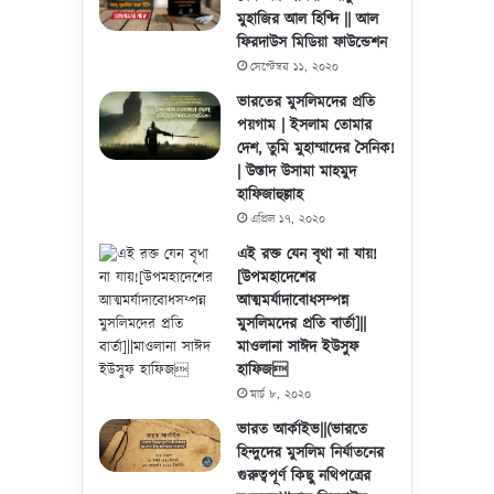
মুহাজির আল হিণ্দি || আল
ফিরদাউস মিডিয়া ফাউন্ডেশন
সেপ্টেম্বর ১১, ২০২০
ভারতের মুসলিমদের প্রতি
পয়গাম | ইসলাম তোমার
দেশ, তুমি মুহাম্মাদের সৈনিক!
| উস্তাদ উসামা মাহমুদ
হাফিজাহুল্লাহ
এপ্রিল ১৭, ২০২০
এই রক্ত যেন বৃথা না যায়!
[উপমহাদেশের
আত্মমর্যাদাবোধসম্পন্ন
মুসলিমদের প্রতি বার্তা]||
মাওলানা সাঈদ ইউসুফ
হাফিজ
মার্চ ৮, ২০২০
ভারত আর্কাইভ||(ভারতে
হিন্দুদের মুসলিম নির্যাতনের
গুরুত্বপূর্ণ কিছু নথিপত্রের