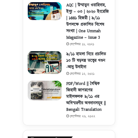
AQC | উম্মাতুন ওয়াহিদাহ,
ইস্যু – ০৩ | ২০২০ ইংরেজি
| ১৪৪১ হিজরী | ৯/১১
উপলক্ষে প্রকাশিত বিশেষ
সংখ্যা | One Ummah
Magazine – Issue 3
সেপ্টেম্বর ১১, ২০২১
৯/১১ হামলা নিয়ে প্রচলিত
১৩ টি ষড়যন্ত্র তত্ত্বের খণ্ডন
-আবু উবাইদা
সেপ্টেম্বর ১২, ২০২১
PDF/Word || বৈশ্বিক
জিহাদী জাগরণের
মাইলফলক ৯/১১ এর
অবিস্মরণীয় অবদানসমূহ ||
Bengali Translation
সেপ্টেম্বর ২৬, ২০২২