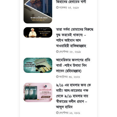
জিহাদের হেদায়েত বাণী
নভেম্বর ২৫, ২০১৮
তারা সর্বদা তোমাদের বিরুদ্ধে
যুদ্ধ করতেই থাকবে! –
শাইখ আইমান আয
যাওয়াহিরী হাফিজাহুল্লাহ
সেপ্টেম্বর ২৮, ২০১৯
আমেরিকার জনগণের প্রতি
বার্তা -শাইখ উসামা বিন
লাদেন (রহিমাহুল্লাহ)
অক্টোবর ৩০, ২০২০
৯/১১ এর হামলার জন্য কে
দায়ী? আল-কায়েদার পক্ষ
থেকে ৯/১১ হামলার দায়
স্বীকারের দলীল প্রমাণ –
আব্দুল হামিদ
সেপ্টেম্বর ১০, ২০২১