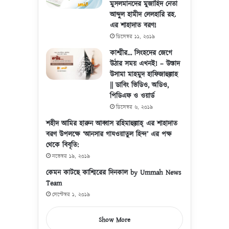
মুসলমানদের মুজাহিদ নেতা
আব্দুল হামীদ লেলহারি রহ.
এর শাহাদাত বরণ!
ডিসেম্বর ১১, ২০১৯
কাশ্মীর… সিংহদের জেগে
উঠার সময় এখনই! – উস্তাদ
উসামা মাহমুদ হাফিজাহুল্লাহ
|| ডাবিং ভিডিও, অডিও,
পিডিএফ ও ওয়ার্ড
ডিসেম্বর ৬, ২০১৯
শহীদ আমির হারুন আব্বাস রহিমাহুল্লাহ্ এর শাহাদাত
বরণ উপলক্ষে ‘আনসার গাযওয়াতুল হিন্দ’ এর পক্ষ
থেকে বিবৃতি:
নভেম্বর ১৯, ২০১৯
কেমন কাটছে কাশ্মিরের দিনকাল by Ummah News
Team
সেপ্টেম্বর ১, ২০১৯
Show More