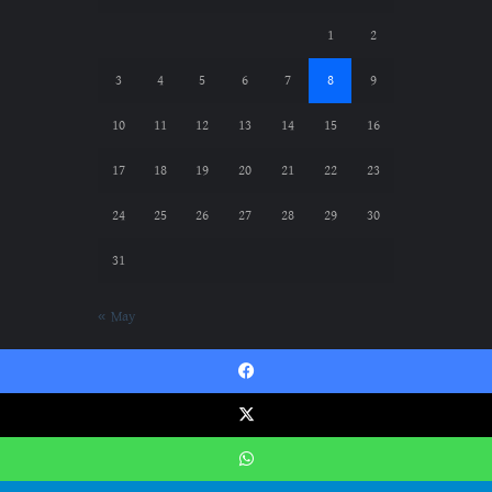
1
2
3
4
5
6
7
8
9
10
11
12
13
14
15
16
17
18
19
20
21
22
23
24
25
26
27
28
29
30
31
« May
Facebook
Gazwatul Hind || গাজওয়াতুল হিন্দ © Copyright
X
2024, All Rights Reserved
WhatsApp