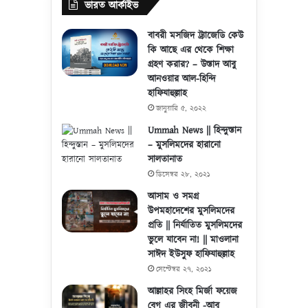
ভারত আর্কাইভ
বাবরী মসজিদ ট্র্যাজেডি কেউ
কি আছে এর থেকে শিক্ষা
গ্রহণ করার? – উস্তাদ আবু
আনওয়ার আল-হিন্দি
হাফিযাহুল্লাহ
জানুয়ারি ৫, ২০২২
Ummah News || হিন্দুস্তান
– মুসলিমদের হারানো
সালতানাত
ডিসেম্বর ২৮, ২০২১
আসাম ও সমগ্র
উপমহাদেশের মুসলিমদের
প্রতি || নির্যাতিত মুসলিমদের
ভুলে যাবেন না! || মাওলানা
সাঈদ ইউসুফ হাফিযাহুল্লাহ
সেপ্টেম্বর ২৭, ২০২১
আল্লাহর সিংহ মির্জা ফয়েজ
বেগ এর জীবনী -আবু