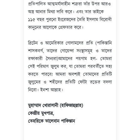
প্রতিপালিত আত্মমর্যাদাহীন শত্রুরা তাঁর উপর আরও
অস্ত্র আনার মিথ্যা দাবি করে। এবং তার ভাইকে
১১৫ বছর পুরনো ইংরেজদের তৈরি ইসলাম বিরোধী
কানুনের আলোকে গ্রেফতার করে।
ব্রিটেন ও আমেরিকার গোলামদের প্রতি (পাকিস্তানি
শাসকবর্গ, তাদের গোয়েন্দা সংস্থাসমূহ ও তাদের
রক্ষাকারী সৈন্যরা)আমাদের পয়গাম হল- তোমরা
সেই পরিমাণ জুলুম কর, যা তোমরা পরবর্তীতে সহ্য
করতে পারবে! আমরা অবশ্যই তোমাদের প্রতিটি
জুলুমের ও শহীদের প্রতিটি ফোঁটা রক্তের বদলা
নিবো। ইনশা আল্লাহ।
মুহাম্মাদ খোরাসানী (হাফিজাহুল্লাহ)
কেন্দ্রীয় মুখপাত্র,
তেহরিকে তালেবান পাকিস্তান