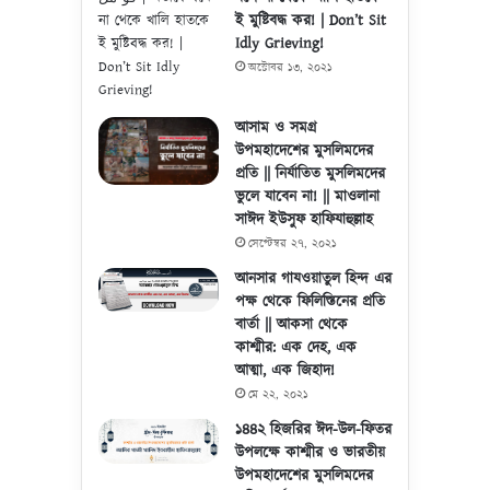
ই মুষ্টিবদ্ধ কর! | Don’t Sit
Idly Grieving!
অক্টোবর ১৩, ২০২১
আসাম ও সমগ্র
উপমহাদেশের মুসলিমদের
প্রতি || নির্যাতিত মুসলিমদের
ভুলে যাবেন না! || মাওলানা
সাঈদ ইউসুফ হাফিযাহুল্লাহ
সেপ্টেম্বর ২৭, ২০২১
আনসার গাযওয়াতুল হিন্দ এর
পক্ষ থেকে ফিলিস্তিনের প্রতি
বার্তা || আকসা থেকে
কাশ্মীর: এক দেহ, এক
আত্মা, এক জিহাদ!
মে ২২, ২০২১
১৪৪২ হিজরির ঈদ-উল-ফিতর
উপলক্ষে কাশ্মীর ও ভারতীয়
উপমহাদেশের মুসলিমদের