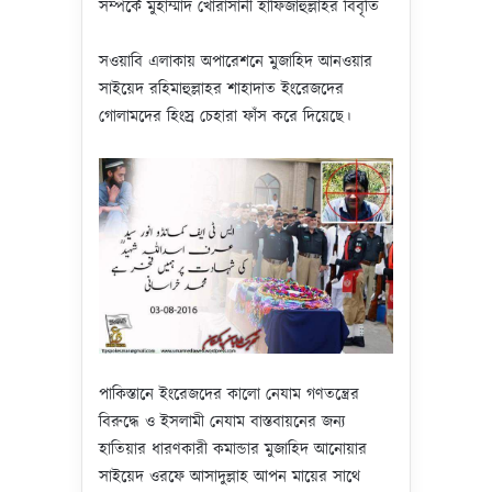
সম্পর্কে মুহাম্মাদ খোরাসানী হাফিজাহুল্লাহর বিবৃতি
সওয়াবি এলাকায় অপারেশনে মুজাহিদ আনওয়ার
সাইয়েদ রহিমাহুল্লাহর শাহাদাত ইংরেজদের
গোলামদের হিংস্র চেহারা ফাঁস করে দিয়েছে।
পাকিস্তানে ইংরেজদের কালো নেযাম গণতন্ত্রের
বিরুদ্ধে ও ইসলামী নেযাম বাস্তবায়নের জন্য
হাতিয়ার ধারণকারী কমান্ডার মুজাহিদ আনোয়ার
সাইয়েদ ওরফে আসাদুল্লাহ আপন মায়ের সাথে