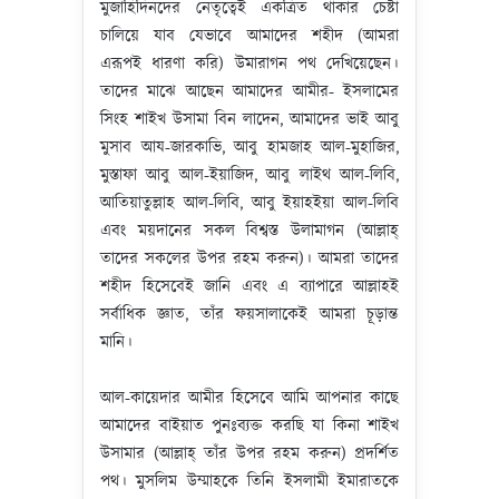
মুজাহিদিনদের নেতৃত্বেই একত্রিত থাকার চেষ্টা
চালিয়ে যাব যেভাবে আমাদের শহীদ (আমরা
এরূপই ধারণা করি) উমারাগন পথ দেখিয়েছেন।
তাদের মাঝে আছেন আমাদের আমীর- ইসলামের
সিংহ শাইখ উসামা বিন লাদেন, আমাদের ভাই আবু
মুসাব আয-জারকাভি, আবু হামজাহ আল-মুহাজির,
মুস্তাফা আবু আল-ইয়াজিদ, আবু লাইথ আল-লিবি,
আতিয়াতুল্লাহ আল-লিবি, আবু ইয়াহইয়া আল-লিবি
এবং ময়দানের সকল বিশ্বস্ত উলামাগন (আল্লাহ্‌
তাদের সকলের উপর রহম করুন)। আমরা তাদের
শহীদ হিসেবেই জানি এবং এ ব্যাপারে আল্লাহই
সর্বাধিক জ্ঞাত, তাঁর ফয়সালাকেই আমরা চূড়ান্ত
মানি।
আল-কায়েদার আমীর হিসেবে আমি আপনার কাছে
আমাদের বাইয়াত পুনঃব্যক্ত করছি যা কিনা শাইখ
উসামার (আল্লাহ্‌ তাঁর উপর রহম করুন) প্রদর্শিত
পথ। মুসলিম উম্মাহকে তিনি ইসলামী ইমারাতকে