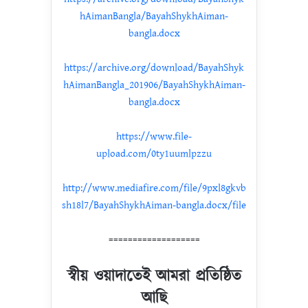
hAimanBangla/BayahShykhAiman-
bangla.docx
https://archive.org/download/BayahShyk
hAimanBangla_201906/BayahShykhAiman-
bangla.docx
https://www.file-
upload.com/0ty1uumlpzzu
http://www.mediafire.com/file/9pxl8gkvb
sh18l7/BayahShykhAiman-bangla.docx/file
===================
স্বীয় ওয়াদাতেই আমরা প্রতিষ্ঠিত
আছি