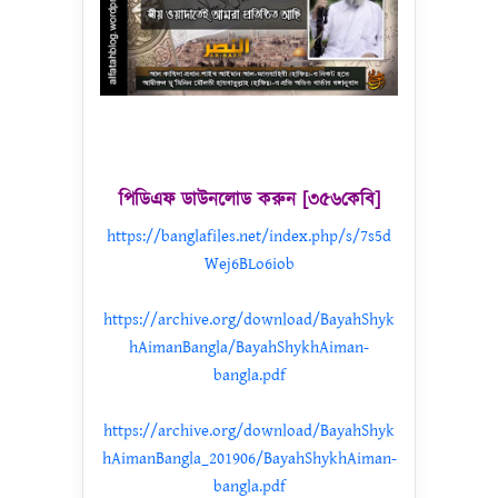
পিডিএফ ডাউনলোড করুন [৩৫৬কেবি]
https://banglafiles.net/index.php/s/7s5d
Wej6BLo6iob
https://archive.org/download/BayahShyk
hAimanBangla/BayahShykhAiman-
bangla.pdf
https://archive.org/download/BayahShyk
hAimanBangla_201906/BayahShykhAiman-
bangla.pdf