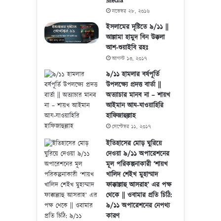
Media
নভেম্বর ২৮, ২০১৬
ইসলামের দৃষ্টিতে ৯/১১ ||
আল্লামা হামুদ বিন উক্কলা
আশ-শুয়াইবি রহঃ
আগস্ট ১৩, ২০১৭
৯/১১ হামলার বর্ষপূর্তি
উপলক্ষ্যে প্রদত্ত বার্তা ||
অত্যাচার মানব না – শায়খ
আইমান আয-যাওয়াহিরি
হাফিজাহুল্লাহ
সেপ্টেম্বর ১১, ২০১৭
ইতিহাসের মোড় ঘুরিয়ে
দেওয়া ৯/১১ অপারেশনের
মূল পরিকল্পনাকারী ‘শায়খ
খালিদ শেইখ মুহাম্মাদ
ফাক্কাল্লাহু আসরাহ’ এর পক্ষ
থেকে || ওবামার প্রতি চিঠি:
৯/১১ অপারেশনের নেপথ্য
কারণ