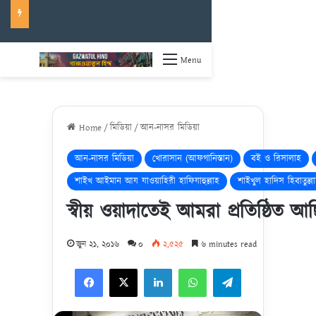
Menu
Home
/
মিডিয়া
/
আন-নাসর মিডিয়া
আন-নাসর মিডিয়া
খোরাসান (আফগানিস্তান)
বই ও রিসালাহ
শাইখ আইমান আয যাওয়াহিরী হাফিযাহুল্লাহ
শাইখুল হাদিস হিবাতুল্ল
স্বীয় ওয়াদাতেই আমরা প্রতিষ্ঠিত 
জুন ২১, ২০১৬
০
২,৫২৫
৬ minutes read
Facebook
X
LinkedIn
WhatsApp
Telegram