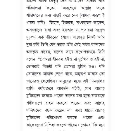
তাদের সঠিক নেতৃত্ব দেন ও তাদের সত্যের পথে
পরিচালনা করেন। অবশেষে আল্লাহ্‌ তাকে
শাহাদাতের জন্য বাছাই করে নেন (আমরা এরূপ ই
ধারনা করি) জিহাদ, হিজরত, সৎকাজের আদেশ,
অসৎকাজে বাধা এবং ইবতাল ও প্রতারনা সত্ত্বেও
দৃঢ়পদ এক জীবনের শেষে। আল্লাহ্‌র নিকট আমি
দুয়া করি তিনি যেন তাকে তাঁর সেই সমস্ত বান্দাদের
অন্তর্ভুক্ত করেন, যাদের সাথে কথোপকথনে তিনি
বলেন- “তোমরা হীনবল হইও না দুঃখিত ও হই না;
তোমরাই বিজয়ী যদি তোমরা মুমিন হও। যদি
তোমাদের আঘাত লেগে থাকে, অনুরূপ আঘাত তো
তাদেরও লেগেছিল। মানুষের মধ্যে এই দিনগুলির
আমি পর্যায়ক্রমে আবর্তন ঘটাই, যেন আল্লাহ্‌
মুমিনদের জানতে পারেন তাদের মধ্য হতে কতককে
শহীদরুপে গ্রহন করতে পারেন এবং আল্লাহ্‌
যালিমদের পছন্দ করেন না। এবং যাতে আল্লাহ্‌
মুমিনদের পরিশোধন করতে পারেন এবং
কাফেরদের নিশ্চিহ্ন করতে পারেন। তোমরা কি মনে