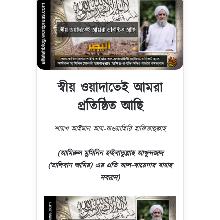
স্বীয় ওয়াদাতেই আমরা
প্রতিষ্ঠিত আছি
শায়খ আইমান আয-যাওয়াহিরি হাফিজাহুল্লাহ
(আমিরুল মুমিনিন হাইবাতুল্লাহ আখুন্দজাদ
(তালিবান আমির) এর প্রতি আল-কায়েদার বায়াহ
নবায়ন)