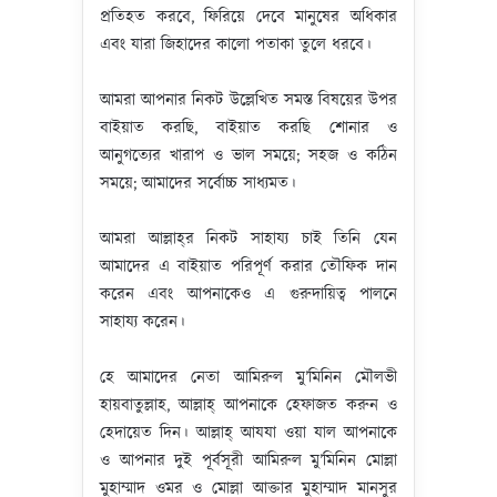
প্রতিহত করবে, ফিরিয়ে দেবে মানুষের অধিকার
এবং যারা জিহাদের কালো পতাকা তুলে ধরবে।
আমরা আপনার নিকট উল্লেখিত সমস্ত বিষয়ের উপর
বাইয়াত করছি, বাইয়াত করছি শোনার ও
আনুগত্যের খারাপ ও ভাল সময়ে; সহজ ও কঠিন
সময়ে; আমাদের সর্বোচ্চ সাধ্যমত।
আমরা আল্লাহ্‌র নিকট সাহায্য চাই তিনি যেন
আমাদের এ বাইয়াত পরিপূর্ণ করার তৌফিক দান
করেন এবং আপনাকেও এ গুরুদায়িত্ব পালনে
সাহায্য করেন।
হে আমাদের নেতা আমিরুল মু’মিনিন মৌলভী
হায়বাতুল্লাহ, আল্লাহ্‌ আপনাকে হেফাজত করুন ও
হেদায়েত দিন। আল্লাহ্‌ আযযা ওয়া যাল আপনাকে
ও আপনার দুই পূর্বসূরী আমিরুল মু’মিনিন মোল্লা
মুহাম্মাদ ওমর ও মোল্লা আক্তার মুহাম্মাদ মানসুর