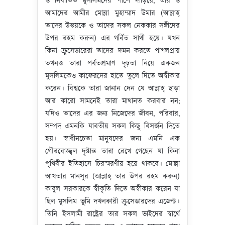
ও নির্যাতিত মুসলিমদের পাশে দাঁড়িয়ে, তার ও
আমাদের আমীর মোল্লা মুহাম্মাদ উমার (আল্লাহ্‌
তাদের উভয়কে ও তাদের সকল নেককার সঙ্গীদের
উপর রহম করুন) এর গর্বিত সাথী হয়ে। যখন
কিনা ক্রুসেডারেরা তাদের দমন করতে পাগলপ্রায়
তখনও তারা পর্বতপ্রমাণ দৃঢ়তা নিয়ে একজন
মুসলিমকেও কাফেরদের হাতে তুলে দিতে অস্বীকার
করেন। বিশ্বকে তারা জানান দেন যে আল্লাহ্‌ ছাড়া
আর কারো সামনেই তারা মাথানত করবার নন;
যদিও তাদের এর জন্য নিজেদের জীবন, পরিবার,
সম্পদ এমনকি যাবতীয় সকল কিছু বিসর্জন দিতে
হয়। স্বাধীনচেতা মানুষদের জন্য এমনি এক
গৌরবোজ্জ্বল দৃষ্টান্ত তারা রেখে গেছেন যা কিনা
পৃথিবীর ইতিহাসে চিরস্মরণীয় হয়ে থাকবে। মোল্লা
আখতার মানসুর (আল্লাহ্‌ তার উপর রহম করুন)
কাবুল সরকারকে স্বীকৃতি দিতে অস্বীকার করেন যা
ছিল মুসলিম ভূমি দখলকারী ক্রুসেডারদের এজেন্ট।
তিনি ইসলামী রাষ্ট্রের তার সকল ভাইদের স্বার্থে