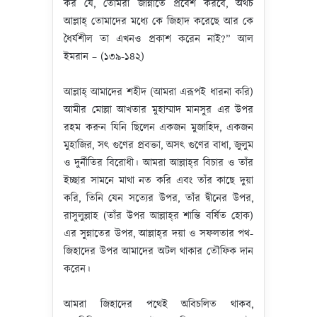
কর যে, তোমরা জান্নাতে প্রবেশ করবে, অথচ
আল্লাহ্‌ তোমাদের মধ্যে কে জিহাদ করেছে আর কে
ধৈর্যশীল তা এখনও প্রকাশ করেন নাই?” আল
ইমরান – (১৩৯-১৪২)
আল্লাহ্‌ আমাদের শহীদ (আমরা এরূপই ধারনা করি)
আমীর মোল্লা আখতার মুহাম্মাদ মানসুর এর উপর
রহম করুন যিনি ছিলেন একজন মুজাহিদ, একজন
মুহাজির, সৎ গুণের প্রবক্তা, অসৎ গুণের বাধা, জুলুম
ও দুর্নীতির বিরোধী। আমরা আল্লাহ্‌র বিচার ও তাঁর
ইচ্ছার সামনে মাথা নত করি এবং তাঁর কাছে দুয়া
করি, তিনি যেন সত্যের উপর, তাঁর দ্বীনের উপর,
রাসুলুল্লাহ (তাঁর উপর আল্লাহ্‌র শান্তি বর্ষিত হোক)
এর সুন্নাতের উপর, আল্লাহ্‌র দয়া ও সফলতার পথ-
জিহাদের উপর আমাদের অটল থাকার তৌফিক দান
করেন।
আমরা জিহাদের পথেই অবিচলিত থাকব,