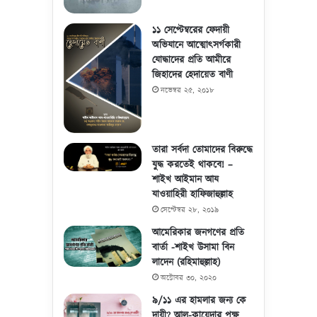
১১ সেপ্টেম্বরের ফেদায়ী
অভিযানে আত্মোৎসর্গকারী
যোদ্ধাদের প্রতি আমীরে
জিহাদের হেদায়েত বাণী
নভেম্বর ২৫, ২০১৮
তারা সর্বদা তোমাদের বিরুদ্ধে
যুদ্ধ করতেই থাকবে! –
শাইখ আইমান আয
যাওয়াহিরী হাফিজাহুল্লাহ
সেপ্টেম্বর ২৮, ২০১৯
আমেরিকার জনগণের প্রতি
বার্তা -শাইখ উসামা বিন
লাদেন (রহিমাহুল্লাহ)
অক্টোবর ৩০, ২০২০
৯/১১ এর হামলার জন্য কে
দায়ী? আল-কায়েদার পক্ষ