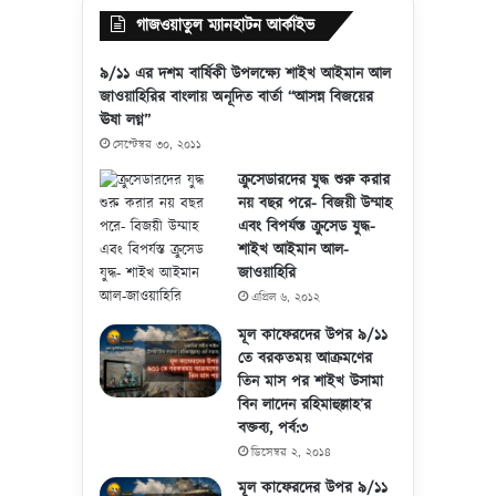
গাজওয়াতুল ম্যানহাটন আর্কাইভ
৯/১১ এর দশম বার্ষিকী উপলক্ষ্যে শাইখ আইমান আল
জাওয়াহিরির বাংলায় অনূদিত বার্তা “আসন্ন বিজয়ের
ঊষা লগ্ন”
সেপ্টেম্বর ৩০, ২০১১
ক্রুসেডারদের যুদ্ধ শুরু করার
নয় বছর পরে- বিজয়ী উম্মাহ
এবং বিপর্যস্ত ক্রুসেড যুদ্ধ-
শাইখ আইমান আল-
জাওয়াহিরি
এপ্রিল ৬, ২০১২
মূল কাফেরদের উপর ৯/১১
তে বরকতময় আক্রমণের
তিন মাস পর শাইখ উসামা
বিন লাদেন রহিমাহুল্লাহ’র
বক্তব্য, পর্ব:৩
ডিসেম্বর ২, ২০১৪
মূল কাফেরদের উপর ৯/১১