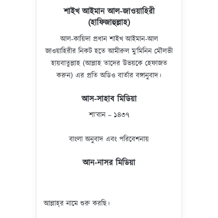
শাইখ আইমান আল-জাওয়াহিরী
(হাফিজাহুল্লাহ)
আল-কায়িদা প্রধান শাইখ আইমান-আল
জাওয়াহিরীর নিকট হতে আমীরুল মু’মিনিন মৌলভী
হায়বাতুল্লাহ (আল্লাহ তাদের উভয়কে হেফাজত
করুন) এর প্রতি অডিও বার্তার বঙ্গানুবাদ।
আস-সাহাব মিডিয়া
শা’বান – ১৪৩৭
বাংলা অনুবাদ এবং পরিবেশনায়
আন-নাসর মিডিয়া
আল্লাহ্‌র নামে শুরু করছি।