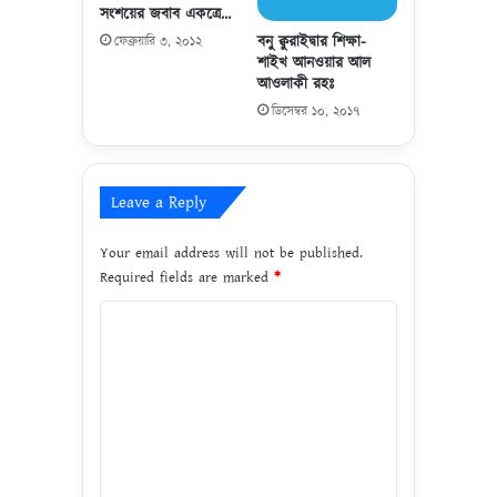
সংশয়ের জবাব একত্রে…
আ
বনু ক্বুরাইদ্বার শিক্ষা-
ফেব্রুয়ারি ৩, ২০১২
বু
শাইখ আনওয়ার আল
ই
আওলাকী রহঃ
ম
ডিসেম্বর ১০, ২০১৭
রা
ন
(
হা
Leave a Reply
ফি
যা
Your email address will not be published.
হু
ল্লা
Required fields are marked
*
হ
C
)
o
m
m
e
n