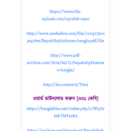
https://www.file-
upload.com/zqvzfabv4qui
http://www.mediafire.com/file/1roq22xrn
jaqz9m/BayahShykhAiman-bangla.pdf/file
http://www.pdf-
archive.com/2016/06/21/bayahshykhaima
n-bangla/
http://document.li/Th64
ওয়ার্ড ডাউনলোড করুন [৩৩১ কেবি]
https://banglafiles.net/index.php/s/WtyZr
E8kTMT6zRA
https://archive.org/download/BayahShyk