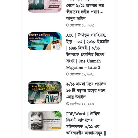
থেকে ৯/১১ হামলার দায়
স্বীকারের দলীল প্রমাণ –
আব্দুল হামিদ
সেপ্টেম্বর ১০, ২০২১
AQC | উম্মাতুন ওয়াহিদাহ,
ইস্যু – ০৩ | ২০২০ ইংরেজি
| ১৪৪১ হিজরী | ৯/১১
উপলক্ষে প্রকাশিত বিশেষ
সংখ্যা | One Ummah
Magazine – Issue 3
সেপ্টেম্বর ১১, ২০২১
৯/১১ হামলা নিয়ে প্রচলিত
১৩ টি ষড়যন্ত্র তত্ত্বের খণ্ডন
-আবু উবাইদা
সেপ্টেম্বর ১২, ২০২১
PDF/Word || বৈশ্বিক
জিহাদী জাগরণের
মাইলফলক ৯/১১ এর
অবিস্মরণীয় অবদানসমূহ ||