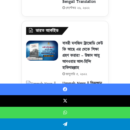
Bengali Translation
সেপ্টেম্বর ২৬, ২০২২
ভারত আর্কাইভ
বাবরী মসজিদ ট্র্যাজেডি কেউ
কি আছে এর থেকে শিক্ষা
গ্রহণ করার? – উস্তাদ আবু
আনওয়ার আল-হিন্দি
হাফিযাহুল্লাহ
জানুয়ারি ৫, ২০২২
Ummah News || হিন্দুস্তান
– মুসলিমদের হারানো
Facebook
সালতানাত
ডিসেম্বর ২৮, ২০২১
X
আসাম ও সমগ্র
উপমহাদেশের মুসলিমদের
WhatsApp
প্রতি || নির্যাতিত মুসলিমদের
ভুলে যাবেন না! || মাওলানা