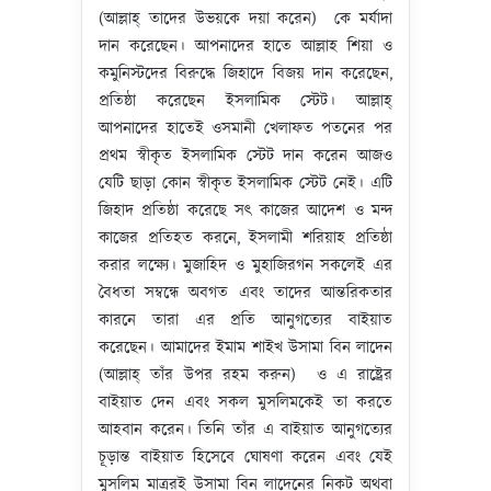
(আল্লাহ্‌ তাদের উভয়কে দয়া করেন) কে মর্যাদা
দান করেছেন। আপনাদের হাতে আল্লাহ শিয়া ও
কমুনিস্টদের বিরুদ্ধে জিহাদে বিজয় দান করেছেন,
প্রতিষ্ঠা করেছেন ইসলামিক স্টেট। আল্লাহ্‌
আপনাদের হাতেই ওসমানী খেলাফত পতনের পর
প্রথম স্বীকৃত ইসলামিক স্টেট দান করেন আজও
যেটি ছাড়া কোন স্বীকৃত ইসলামিক স্টেট নেই। এটি
জিহাদ প্রতিষ্ঠা করেছে সৎ কাজের আদেশ ও মন্দ
কাজের প্রতিহত করনে, ইসলামী শরিয়াহ প্রতিষ্ঠা
করার লক্ষ্যে। মুজাহিদ ও মুহাজিরগন সকলেই এর
বৈধতা সম্বন্ধে অবগত এবং তাদের আন্তরিকতার
কারনে তারা এর প্রতি আনুগত্যের বাইয়াত
করেছেন। আমাদের ইমাম শাইখ উসামা বিন লাদেন
(আল্লাহ্‌ তাঁর উপর রহম করুন) ও এ রাষ্ট্রের
বাইয়াত দেন এবং সকল মুসলিমকেই তা করতে
আহবান করেন। তিনি তাঁর এ বাইয়াত আনুগত্যের
চূড়ান্ত বাইয়াত হিসেবে ঘোষণা করেন এবং যেই
মুসলিম মাত্ররই উসামা বিন লাদেনের নিকট অথবা