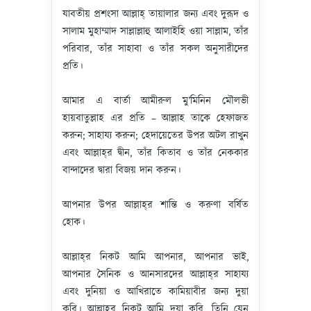
যাবতীয় প্রশংসা আল্লাহ্‌ তায়ালার জন্য এবং দুরূদ ও
সালাম মুহাম্মাদ সাল্লাল্লাহু আলাইহি ওয়া সাল্লাম, তাঁর
পরিবার, তাঁর সাহাবা ও তাঁর সকল অনুসারীদের
প্রতি।
আমার এ বার্তা আমীরুল মু’মিনিন মৌলভী
হায়বাতুল্লাহ এর প্রতি – আল্লাহ তাকে হেফাজত
করুন; সাহায্য করুন; হেদায়েতের উপর অটল রাখুন
এবং আল্লাহ্‌র দ্বীন, তাঁর কিতাব ও তাঁর নেককার
বান্দাদের দ্বারা বিজয় দান করুন।
আপনার উপর আল্লাহ্‌র শান্তি ও করুণা বর্ষিত
হোক।
আল্লাহ্‌র নিকট আমি আপনার, আপনার ভাই,
আপনার সৈনিক ও আনসারদের আল্লাহ্‌র সাহায্য
এবং দুনিয়া ও আখিরাতে কামিয়াবীর জন্য দুয়া
করি। আল্লাহ্‌র নিকট আমি দুয়া করি, তিনি যেন