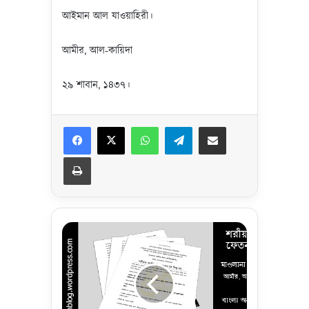
আইমান আল যাওয়াহিরী।
আমীর, আল-কায়িদা
২৯ শাবান, ১৪৩৭।
Facebook
X
WhatsApp
Telegram
Share via Email
Print
শ
রী
য়া
ত
ব্য
তী