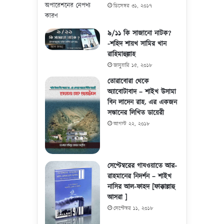
ডিসেম্বর ৩১, ২০১৭
৯/১১ কি সাজানো নাটক?
-শহিদ শায়খ সামির খান
রাহিমাহুল্লাহ
জানুয়ারি ১৫, ২০১৮
তোরাবোরা থেকে
অ্যাবোটাবাদ – শাইখ উসামা
বিন লাদেন রাহ. এর একজন
সন্তানের লিখিত ডায়েরী
আগস্ট ২২, ২০১৮
সেপ্টেম্বরের গাযওয়াতে আর-
রাহমানের নিদর্শন – শাইখ
নাসির আল-ফাহদ [ফাক্কাল্লাহু
আসরা ]
সেপ্টেম্বর ১১, ২০১৮