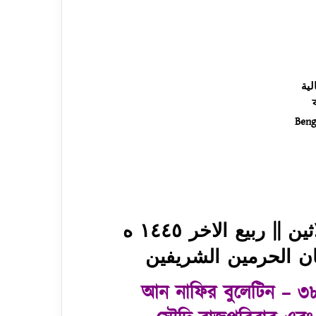
لية
Beng
| ربيع الاخر ١٤٤٥ ه
 الحرمين الشريفين
আন নাফির বুলেটিন – ৩