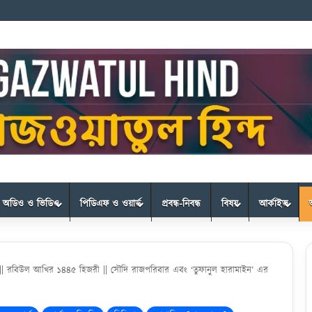
অডিও ও ভিডিও
পিডিএফ ও ওয়ার্ড
প্রবন্ধ-নিবন্ধ
বিষয়
আর্কাইভ
|| রবিউল আখির ১৪৪৫ হিজরী || সৌদি রাজপরিবার এবং ‘তুফানুল হারামাইন’ এর