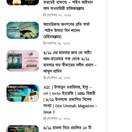
করতেই থাকবে! – শাইখ আইমান
আয যাওয়াহিরী হাফিজাহুল্লাহ
সেপ্টেম্বর ২৮, ২০১৯
আমেরিকার জনগণের প্রতি বার্তা
-শাইখ উসামা বিন লাদেন
(রহিমাহুল্লাহ)
অক্টোবর ৩০, ২০২০
৯/১১ এর হামলার জন্য কে দায়ী?
আল-কায়েদার পক্ষ থেকে ৯/১১
হামলার দায় স্বীকারের দলীল প্রমাণ –
আব্দুল হামিদ
সেপ্টেম্বর ১০, ২০২১
AQC | উম্মাতুন ওয়াহিদাহ, ইস্যু –
০৩ | ২০২০ ইংরেজি | ১৪৪১ হিজরী
| ৯/১১ উপলক্ষে প্রকাশিত বিশেষ
সংখ্যা | One Ummah Magazine –
Issue 3
সেপ্টেম্বর ১১, ২০২১
৯/১১ হামলা নিয়ে প্রচলিত ১৩ টি