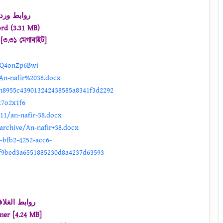
روابط ورد
rd (3.31 MB)
ড [৩.৩১ মেগাবাইট]
7NQ4onZp6Bwi
/An-nafir%2038.docx
kh8955c439013242438585a8341f3d2292
z7o2x1f6
11/an-nafir-38.docx
archive/An-nafir+38.docx
6-bfb2-4252-acc6-
f9bed3a6551885230d8a4237d63593
روابط الغلا
ner [4.24 MB]