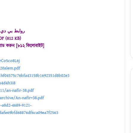
روابط بي دي
DF (812 KB)
োড করুন [৮১২ কিলোবাইট]
frCo5co8L6j
20alem.pdf
khf04575c76bfa43158b1692351d8b02e3
u4d4h3i8
11/an-nafir-38.pdf
archive/An-nafir+38.pdf
9-a8d2-4689-9121-
dafe69bfd68876df6ca09ea7f2563