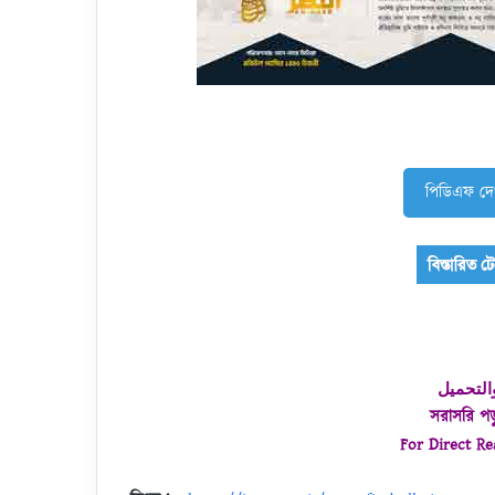
পিডিএফ দে
التحميل
সরাসরি প
For Direct R