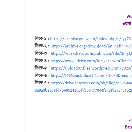
Wo
ওয়ার্
লিংক-১
:
https://archive.gnews.to/index.php/s/iyy
লিংক-২ :
https://archive.org/download/an_nafir_38
লিংক-৩
:
https://workdrive.zohopublic.eu/file/2my
লিংক-৪ :
https://www.idrive.com/idrive/sh/sh?k=e0
লিংক-৫ :
https://upload07.files.wordpress.com/2023/
লিংক-৬ :
https://f005.backblazeb2.com/file/BDmedia
লিংক-৭ :
https://drive.internxt.com/sh/file/3d3750a
8a8a3beac9fd/b685242d5f7b56477044fa45f92a8451b2
ف
Ban