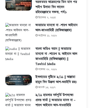
বরকতময় আক্রমণের তিন মাস পর
শাইখ উসামা বিন লাদেন
রহিমাহুল্লাহ’র বক্তব্য, পর্ব:১
ডিসেম্বর ২, ২০১৪
অত্যাচার মানবো না -শায়খ আইমান
আল-জাওয়াহিরী (হাফিজাহুল্লাহ)
অক্টোবর ১১, ২০১৬
বাংলা অডিও বয়ান || অত্যাচার
মানবো না -শায়েখ ড. আইমান আল
জাওয়াহিরি (হাফিজাহুল্লাহ) ||
Tawhid Media
নভেম্বর ২৮, ২০১৬
ইসলামের দৃষ্টিতে ৯/১১ || আল্লামা
হামুদ বিন উক্কলা আশ-শুয়াইবি রহঃ
আগস্ট ১৩, ২০১৭
৯/১১ হামলার বর্ষপূর্তি উপলক্ষ্যে
প্রদত্ত বার্তা || অত্যাচার মানব না –
শায়খ আইমান আয-যাওয়াহিরি