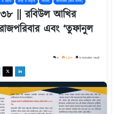
 ও ওয়ার্ড
বার্তা ও বিবৃতি
মিডিয়া
ম্যাগাজিন [আন নাসর]
 ৩৮ || রবিউল আখির
রাজপরিবার এবং ‘তুফানুল
০
১,১০৮
৬ minutes read
Facebook
X
LinkedIn