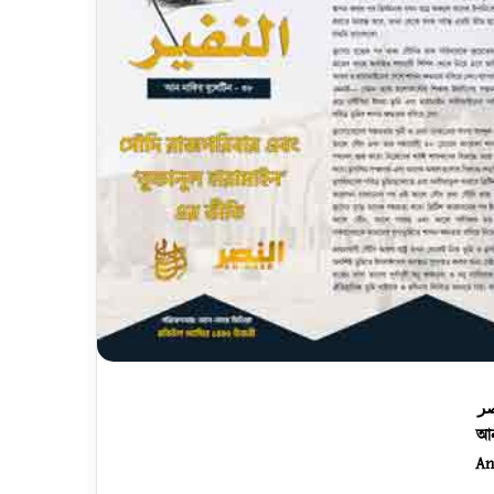
ر
আন
An