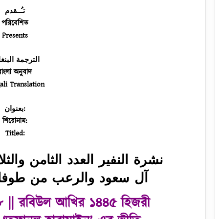
تـُــقدم
পরিবেশিত
Presents
الترجمة البنغا
বাংলা অনুবাদ
ali Translation
بعنوان:
শিরোনাম:
Titled:
نشرة النفير العدد الثامن والثلاثين |
آل سعود والرعب من طوفان
৮ || রবিউল আখির ১৪৪৫ হিজরী