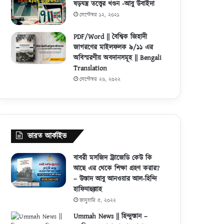
ষড়যন্ত্র তত্ত্বের খণ্ডন -আবু উবাইদা
সেপ্টেম্বর ১২, ২০২১
PDF/Word || বৈশ্বিক জিহাদী
জাগরণের মাইলফলক ৯/১১ এর
অবিস্মরণীয় অবদানসমূহ || Bengali
Translation
সেপ্টেম্বর ২৬, ২০২২
ভারত আর্কাইভ
বাবরী মসজিদ ট্র্যাজেডি কেউ কি
আছে এর থেকে শিক্ষা গ্রহণ করার?
– উস্তাদ আবু আনওয়ার আল-হিন্দি
হাফিযাহুল্লাহ
জানুয়ারি ৫, ২০২২
Ummah News || হিন্দুস্তান –