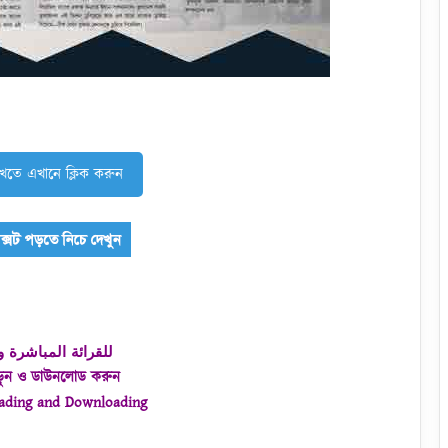
খতে এখানে ক্লিক করুন
للقرائة المباشرة و
ড়ুন ও ডাউনলোড করুন
eading and Downloading