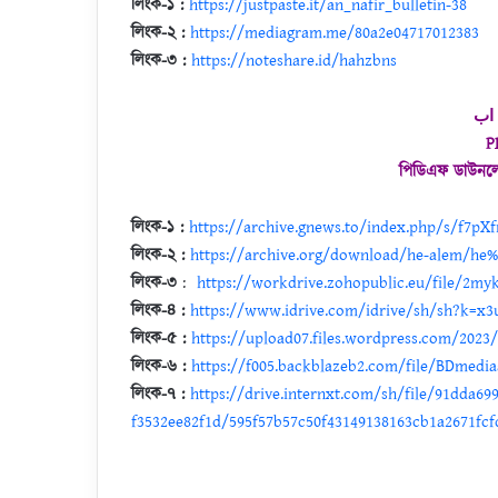
লিংক-১ :
https://justpaste.it/an_nafir_bulletin-38
লিংক-২ :
https://mediagram.me/80a2e04717012383
লিংক-৩ :
https://noteshare.id/hahzbns
 اب
P
পিডিএফ ডাউনল
লিংক-১ :
https://archive.gnews.to/index.php/s/f7pX
লিংক-২ :
https://archive.org/download/he-alem/he%
লিংক-৩
:
https://workdrive.zohopublic.eu/file/2my
লিংক-৪ :
https://www.idrive.com/idrive/sh/sh?k=x3
লিংক-৫ :
https://upload07.files.wordpress.com/2023/
লিংক-৬ :
https://f005.backblazeb2.com/file/BDmedia
লিংক-৭ :
https://drive.internxt.com/sh/file/91dda69
f3532ee82f1d/595f57b57c50f43149138163cb1a2671fcf