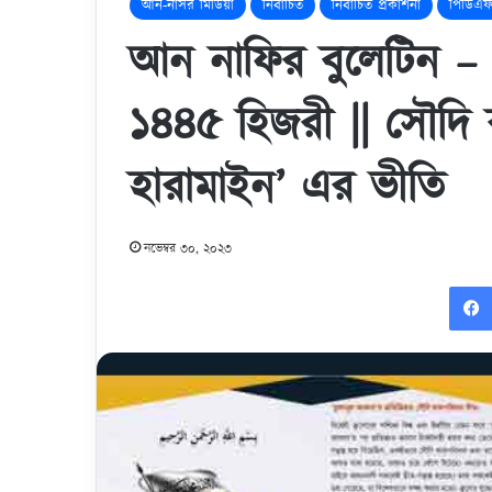
আন-নাসর মিডিয়া
নির্বাচিত
নির্বাচিত প্রকাশনা
পিডিএফ
আন নাফির বুলেটিন –
১৪৪৫ হিজরী || সৌদি 
হারামাইন’ এর ভীতি
নভেম্বর ৩০, ২০২৩