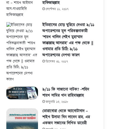
হাফিজাহুল্লাহ
সেপ্টেম্বর ১১, ২০১৭
ইতিহাসের মোড় ঘুরিয়ে দেওয়া ৯/১১
অপারেশনের মূল পরিকল্পনাকারী
‘শায়খ খালিদ শেইখ মুহাম্মাদ
ফাক্কাল্লাহু আসরাহ’ এর পক্ষ থেকে ||
ওবামার প্রতি চিঠি: ৯/১১
অপারেশনের নেপথ্য কারণ
ডিসেম্বর ৩১, ২০১৭
৯/১১ কি সাজানো নাটক? -শহিদ
শায়খ সামির খান রাহিমাহুল্লাহ
জানুয়ারি ১৫, ২০১৮
তোরাবোরা থেকে অ্যাবোটাবাদ –
শাইখ উসামা বিন লাদেন রাহ. এর
একজন সন্তানের লিখিত ডায়েরী