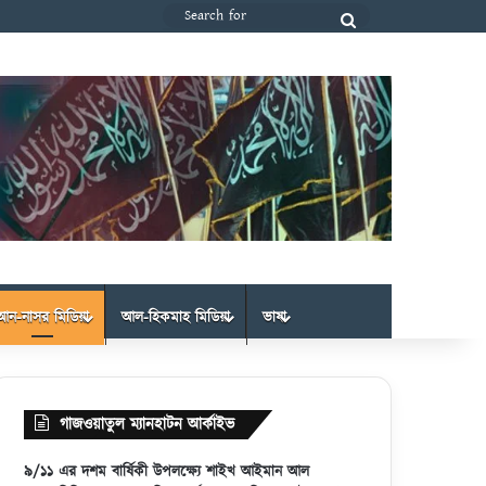
Search
for
আন-নাসর মিডিয়া
আল-হিকমাহ মিডিয়া
ভাষা
গাজওয়াতুল ম্যানহাটন আর্কাইভ
৯/১১ এর দশম বার্ষিকী উপলক্ষ্যে শাইখ আইমান আল