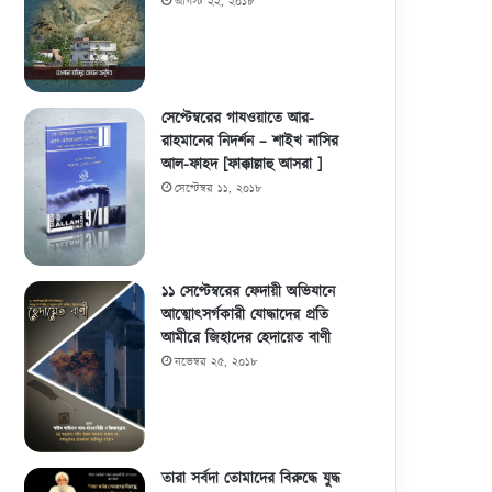
আগস্ট ২২, ২০১৮
সেপ্টেম্বরের গাযওয়াতে আর-
রাহমানের নিদর্শন – শাইখ নাসির
আল-ফাহদ [ফাক্কাল্লাহু আসরা ]
সেপ্টেম্বর ১১, ২০১৮
১১ সেপ্টেম্বরের ফেদায়ী অভিযানে
আত্মোৎসর্গকারী যোদ্ধাদের প্রতি
আমীরে জিহাদের হেদায়েত বাণী
নভেম্বর ২৫, ২০১৮
তারা সর্বদা তোমাদের বিরুদ্ধে যুদ্ধ