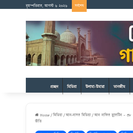
বৃহস্পতিবার, আগস্ট ৬ ২০২৬
সর্বশেষ
প্রচ্ছদ
মিডিয়া
উলামা-উমারা
তানজীম
Home
/
মিডিয়া
/
আন-নাসর মিডিয়া
/
আন নাফির বুলেটিন – ৩৮ 
ভীতি