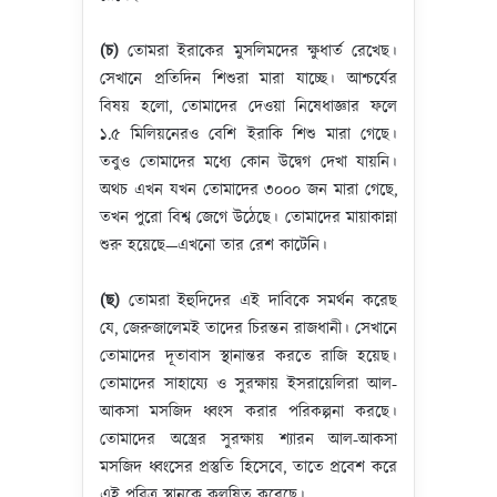
(চ)
তোমরা ইরাকের মুসলিমদের ক্ষুধার্ত রেখেছ।
সেখানে প্রতিদিন শিশুরা মারা যাচ্ছে। আশ্চর্যের
বিষয় হলো, তোমাদের দেওয়া নিষেধাজ্ঞার ফলে
১.৫ মিলিয়নেরও বেশি ইরাকি শিশু মারা গেছে।
তবুও তোমাদের মধ্যে কোন উদ্বেগ দেখা যায়নি।
অথচ এখন যখন তোমাদের ৩০০০ জন মারা গেছে,
তখন পুরো বিশ্ব জেগে উঠেছে। তোমাদের মায়াকান্না
শুরু হয়েছে—এখনো তার রেশ কাটেনি।
(ছ)
তোমরা ইহুদিদের এই দাবিকে সমর্থন করেছ
যে, জেরুজালেমই তাদের চিরন্তন রাজধানী। সেখানে
তোমাদের দূতাবাস স্থানান্তর করতে রাজি হয়েছ।
তোমাদের সাহায্যে ও সুরক্ষায় ইসরায়েলিরা আল-
আকসা মসজিদ ধ্বংস করার পরিকল্পনা করছে।
তোমাদের অস্ত্রের সুরক্ষায় শ্যারন আল-আকসা
মসজিদ ধ্বংসের প্রস্তুতি হিসেবে, তাতে প্রবেশ করে
এই পবিত্র স্থানকে কলুষিত করেছে।