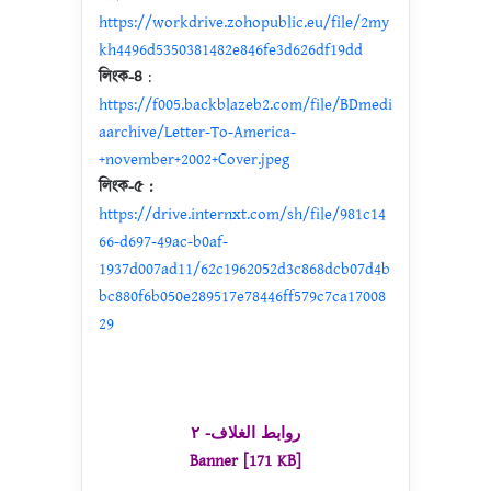
https://workdrive.zohopublic.eu/file/2my
kh4496d5350381482e846fe3d626df19dd
লিংক-৪
:
https://f005.backblazeb2.com/file/BDmedi
aarchive/Letter-To-America-
+november+2002+Cover.jpeg
লিংক-৫ :
https://drive.internxt.com/sh/file/981c14
66-d697-49ac-b0af-
1937d007ad11/62c1962052d3c868dcb07d4b
bc880f6b050e289517e78446ff579c7ca17008
29
روابط الغلاف- ٢
Banner [171 KB]