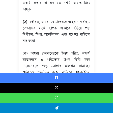
একটি কিতাব বা এর মত দশটি আয়াত নিয়ে
আসুক।
(২)
দ্বিতীয়ত, আমরা তোমাদেরকে আহবান করছি –
তোমাদের মাঝে ব্যাপক আকারে ছড়িয়ে পড়া
নিপীড়ন, মিথ্যা, অনৈতিকতা এবং যথেচ্ছা ব্যভিচার
বন্ধ করো।
(ক) আমরা তোমাদেরকে উত্তম চরিত্র, আদর্শ,
আত্মসম্মান ও পবিত্রতার উপর ভিত্তি করে
নিজেদেরকে গড়ে তোলার আহবান জানাচ্ছি।
সেইসাথে অনৈতিক কাজ, ব্যভিচার, সমকামিতা,
মাদক গ্রহণ, জুয়া খেলা এবং সুদ ভিত্তিক ব্যবসার
Facebook
মত সব ধরনের খারাপ কাজ থেকে বিরত থাকার
আহবান জানাচ্ছি।
X
WhatsApp
আমরা তোমাদেরকে সেই সব বিষয়ের দিকে
আহবান করছি, যেগুলো থেকে মানুষ হিসেবে