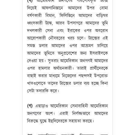
(খ)
আমেরিকান জনগণের পরিশোধকৃত ট্যাক্স
দিয়েই আফগানিস্তানে আমাদের উপর বোমা
বর্ষণকারী বিমান, ফিলিস্তিনে আমাদের বাড়িঘর
ধ্বংসকারী ট্যাঙ্ক, আরব উপসাগরে আমাদের ভূমি
দখলকারী সেনা এবং ইরাকের ওপর অবরোধ
আরোপকারী নৌবহরের খরচ চলে। ট্যাক্সের এই
সমস্ত ডলার আমাদের ওপর আক্রমণ চালিয়ে
আমাদের ভূমিতে অনুপ্রবেশের জন্য ইসরাইলকে
দেওয়া হয়। সুতরাং আমেরিকান জনগণই আমাদের
ওপর হামলার অর্থায়নকারী। তারাই প্রার্থীদেরকে
বাছাই করার মাধ্যমে নিজেদের পছন্দসই উপরোক্ত
খাতগুলোতে তাদের ট্যাক্সের ডলার ব্যয় হচ্ছে কিনা
সেটা তদারকি করে।
(গ)
এছাড়াও আমেরিকান সেনাবাহিনী আমেরিকান
জনগণের অংশ। এরাই নির্লজ্জভাবে আমাদের
বিরুদ্ধে যুদ্ধে ইহুদিদেরকে সহায়তা করছে।