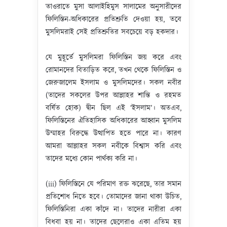
তাওরাতে মুসা আলাইহিমুস সালামের অনুসারীদের
ফিলিস্তিন-অধিকারের প্রতিশ্রুতি দেওয়া হয়, তবে
মুসলিমরাই সেই প্রতিশ্রুতির সবচেয়ে বড় হকদার।
যে মুহূর্তে মুসলিমরা ফিলিস্তিন জয় করে এবং
রোমানদের বিতাড়িত করে, তখন থেকে ফিলিস্তিন ও
জেরুজালেম ইসলাম ও মুসলিমদের। সকল নবীর
(তাদের সকলের উপর আল্লাহর শান্তি ও রহমত
বর্ষিত হোক) দ্বীন ছিল এই ‘ইসলাম’। অতএব,
ফিলিস্তিনের ঐতিহাসিক অধিকারের আহ্বান মুসলিম
উম্মাহর বিরুদ্ধে উত্থাপিত হতে পারে না। কারণ
আমরা আল্লাহর সকল নবীকে বিশ্বাস করি এবং
তাদের মধ্যে কোন পার্থক্য করি না।
(iii) ফিলিস্তিনে যে পরিমাণ রক্ত ঝরেছে, তার সমান
প্রতিশোধ নিতে হবে। তোমাদের জানা থাকা উচিত,
ফিলিস্তিনিরা একা কাঁদে না। তাদের নারীরা একা
বিধবা হয় না। তাদের ছেলেরাও একা এতিম হয়