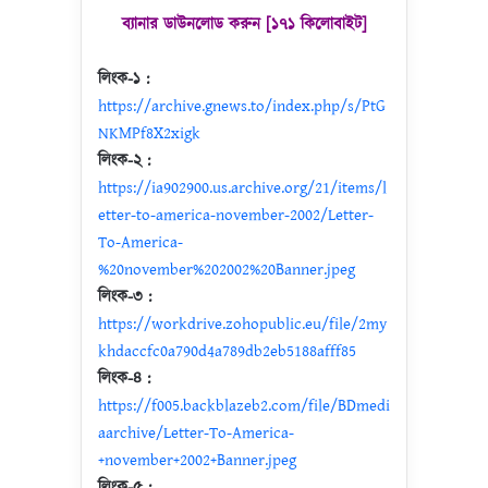
ব্যানার ডাউনলোড করুন [১৭১ কিলোবাইট]
লিংক-১ :
https://archive.gnews.to/index.php/s/PtG
NKMPf8X2xigk
লিংক-২ :
https://ia902900.us.archive.org/21/items/l
etter-to-america-november-2002/Letter-
To-America-
%20november%202002%20Banner.jpeg
লিংক-৩ :
https://workdrive.zohopublic.eu/file/2my
khdaccfc0a790d4a789db2eb5188afff85
লিংক-৪ :
https://f005.backblazeb2.com/file/BDmedi
aarchive/Letter-To-America-
+november+2002+Banner.jpeg
লিংক-৫ :