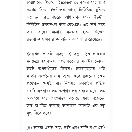
আগ্রাসনের শিকার। ইংরেজরা তোমাদের সাহায্য ও
সমর্থন নিয়ে, ইহুদীদের কাছে ফিলিস্তিন বুঝিয়ে
দিয়েছিল। ৫০ বছরের অধিককাল যাবত ইহুদীরা
ফিলিস্তিন জবরদখল করে রেখেছে। এই দীর্ঘ সময়
তারা তাদের অন্যায়, অনাচার, হত্যা, উচ্ছেদ,
রক্তপাতসহ সব রকম অনৈতিকতা জারি রেখেছে।
ইসরাইল প্রতিষ্ঠা এবং এই রাষ্ট্র টিকে থাকাটাই
সবচেয়ে জঘন্যতম অপরাধগুলোর একটি। তোমরা
ইহুদি অপরাধীদের লিডার। ইজরায়েলের প্রতি
মার্কিন সমর্থনের মাত্রা ব্যাখ্যা করে বুঝানোর কোন
প্রয়োজন দেখছি না। নিশ্চয়ই ইসরাইল প্রতিষ্ঠা
একটি অপরাধ। এই অপরাধ দূর করতে হবে। এই
অপরাধে যারা অংশগ্রহণ করেছে এবং নিজেদের
হাত অপবিত্র করেছে তাদেরকে অবশ্যই এর চড়া
মূল্য দিতে হবে।
(ii) আমরা একই সাথে হাসি এবং কাঁদি যখন দেখি