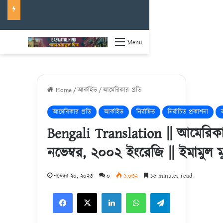
Menu
Home
/
আর্কাইভ
/
আমেরিকার প্রতি
আমেরিকার প্রতি
আর্কাইভ
নির্বাচিত
নির্বাচিত প্রকাশনা
Bengali Translation || আমেরিকার
নভেম্বর, ২০০২ ইংরেজি || ইমামুল ম
নভেম্বর ২০, ২০২৩
০
১,০৩২
১৬ minutes read
Facebook
X
LinkedIn
WhatsApp
Telegram