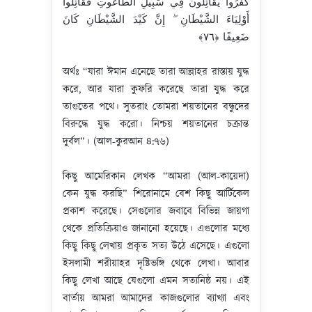
كَفَرُوا يُقَاتِلُونَ فِي سَبِيلِ الطَّاغُوتِ فَقَاتِلُوا
أَوْلِيَاءَ الشَّيْطَانِ ۖ إِنَّ كَيْدَ الشَّيْطَانِ كَانَ
ضَعِيفًا ‎﴿٧٦﴾‏
অর্থঃ “যারা ঈমান এনেছে তারা আল্লাহর রাস্তায় যুদ্ধ
করে, আর যারা কুফরি করেছে তারা যুদ্ধ করে
তাগুতের পথে। সুতরাং তোমরা শয়তানের বন্ধুদের
বিরুদ্ধে যুদ্ধ করো। নিশ্চয় শয়তানের চক্রান্ত
দুর্বল”। (আল-কুরআন ৪:৭৬)
কিছু আমেরিকান লেখক “আমরা (আল-কায়েদা)
কেন যুদ্ধ করছি” শিরোনামে বেশ কিছু আর্টিকেল
প্রকাশ করেছে। সেগুলোর জবাবে বিভিন্ন জায়গা
থেকে প্রতিক্রিয়াও জানানো হয়েছে। এগুলোর মধ্যে
কিছু কিছু লেখায় প্রকৃত সত্য উঠে এসেছে। এগুলো
ইসলামী শরীয়াহর দৃষ্টিভঙ্গি থেকে লেখা। আবার
কিছু লেখা আছে যেগুলো এমন সত্যনিষ্ঠ নয়। এই
বার্তায় আমরা আমাদের কাজগুলোর ব্যাখ্যা এবং