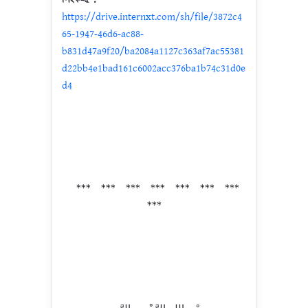
https://drive.internxt.com/sh/file/3872c4
65-1947-46d6-ac88-
b831d47a9f20/ba2084a1127c363af7ac55381
d22bb4e1bad161c6002acc376ba1b74c31d0e
d4
*** *** *** *** *** *** ***
***