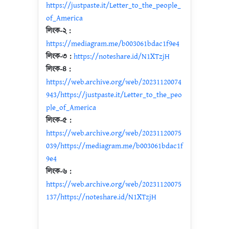
https://justpaste.it/Letter_to_the_people_
of_America
লিংক-২ :
https://mediagram.me/b003061bdac1f9e4
লিংক-৩ :
https://noteshare.id/N1XTzjH
লিংক-৪ :
https://web.archive.org/web/20231120074
943/https://justpaste.it/Letter_to_the_peo
ple_of_America
লিংক-৫ :
https://web.archive.org/web/20231120075
039/https://mediagram.me/b003061bdac1f
9e4
লিংক-৬ :
https://web.archive.org/web/20231120075
137/https://noteshare.id/N1XTzjH