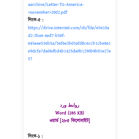
aarchive/Letter-To-America-
+november+2002.pdf
লিংক-৫ :
https://drive.internxt.com/sh/file/e5610a
d2-2ba6-4ed7-b50f-
645eae536b5a/5ef6e3b03afd8c6ccb1cbe8e1
e9dcfa7da08dbd4b1425da0b1290b8b01e27e
57
روابط ورد
Word (285 KB)
ওয়ার্ড [২৮৫ কিলোবাইট]
লিংক-১ :