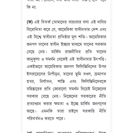
তারা অংশ নেয়নি, তার জন্য তারা শাস্তি পেতে পারে
কি না:
(ক)
এই বিতর্ক তোমাদের বারংবার বলা এই দাবির
বিরোধিতা করে যে, আমেরিকা স্বাধীনতার দেশ এবং
এই বিশ্বে স্বাধীনতা প্রতিষ্ঠার মূল শক্তি। আমেরিকার
জনগণ তাদের স্বাধীন ইচ্ছার মাধ্যমে তাদের সরকার
বেছে নেয়। মার্কিন রাজনীতির প্রতি তাদের
আনুকূল্য ও সমর্থন থেকেই এই স্বাধীনতার উৎপত্তি।
একইভাবে আমেরিকার জনগণ ফিলিস্তিনিদের উপর
ইসরায়েলের নিপীড়ন, তাদের ভূমি দখল, ক্রমাগত
হত্যা, নির্যাতন, শাস্তি এবং ফিলিস্তিনিদেরকে
বহিষ্কারের প্রতি জোরালো সমর্থন দিয়েই নিজেদের
সরকার বেছে নেয়। নিজেদের সরকারের নীতি
প্রত্যাখ্যান করার ক্ষমতা ও ইচ্ছে মার্কিন জনগণের
আছে। এমনকি তারা চাইলে সরকারি নীতি
পরিবর্তনও করতে পারে।