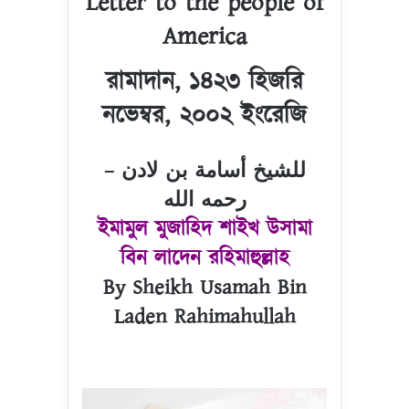
Letter to the people of
America
রামাদান, ১৪২৩ হিজরি
নভেম্বর, ২০০২ ইংরেজি
للشيخ أسامة بن لادن –
رحمه الله
ইমামুল মুজাহিদ শাইখ উসামা
বিন লাদেন রহিমাহুল্লাহ
By Sheikh Usamah Bin
Laden Rahimahullah