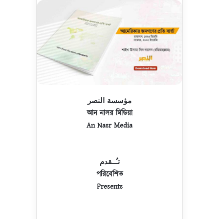
مؤسسة النصر
আন নাসর মিডিয়া
An Nasr Media
تـُــقدم
পরিবেশিত
Presents