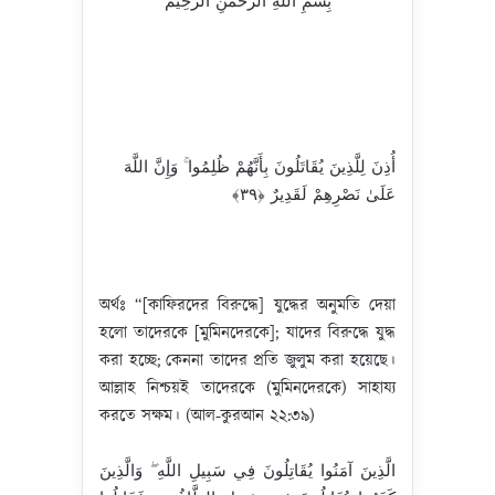
بِسْمِ اللهِ الرَّحْمنِ الرَّحِيم
أُذِنَ لِلَّذِينَ يُقَاتَلُونَ بِأَنَّهُمْ ظُلِمُوا ۚ وَإِنَّ اللَّهَ
عَلَىٰ نَصْرِهِمْ لَقَدِيرٌ ‎﴿٣٩﴾
অর্থঃ “[কাফিরদের বিরুদ্ধে] যুদ্ধের অনুমতি দেয়া
হলো তাদেরকে [মুমিনদেরকে]; যাদের বিরুদ্ধে যুদ্ধ
করা হচ্ছে; কেননা তাদের প্রতি জুলুম করা হয়েছে।
আল্লাহ নিশ্চয়ই তাদেরকে (মুমিনদেরকে) সাহায্য
করতে সক্ষম। (আল-কুরআন ২২:৩৯)
الَّذِينَ آمَنُوا يُقَاتِلُونَ فِي سَبِيلِ اللَّهِ ۖ وَالَّذِينَ