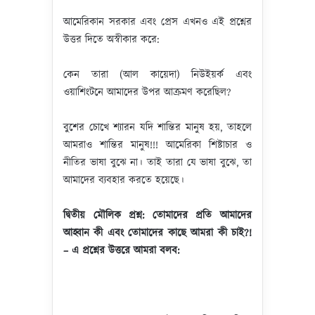
আমেরিকান সরকার এবং প্রেস এখনও এই প্রশ্নের
উত্তর দিতে অস্বীকার করে:
কেন তারা (আল কায়েদা) নিউইয়র্ক এবং
ওয়াশিংটনে আমাদের উপর আক্রমণ করেছিল?
বুশের চোখে শ্যারন যদি শান্তির মানুষ হয়, তাহলে
আমরাও শান্তির মানুষ!!! আমেরিকা শিষ্টাচার ও
নীতির ভাষা বুঝে না। তাই তারা যে ভাষা বুঝে, তা
আমাদের ব্যবহার করতে হয়েছে।
দ্বিতীয় মৌলিক প্রশ্ন: তোমাদের প্রতি আমাদের
আহ্বান কী এবং তোমাদের কাছে আমরা কী চাই
?!
– এ প্রশ্নের উত্তরে আমরা বলব: