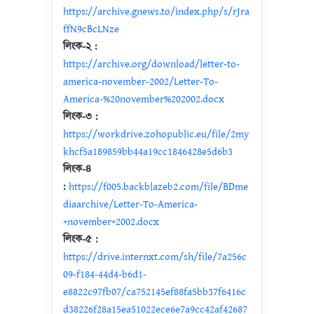
https://archive.gnews.to/index.php/s/rJra
ffN9cBcLNze
লিংক-২ :
https://archive.org/download/letter-to-
america-november-2002/Letter-To-
America-%20november%202002.docx
লিংক-৩ :
https://workdrive.zohopublic.eu/file/2my
khcf5a189859bb44a19cc1846428e5d6b3
লিংক-৪
:
https://f005.backblazeb2.com/file/BDme
diaarchive/Letter-To-America-
+november+2002.docx
লিংক-৫ :
https://drive.internxt.com/sh/file/7a256c
09-f184-44d4-b6d1-
e8822c97fb07/ca752145ef88fa5bb37f6416c
d38226f28a15ea51022ece6e7a9cc42af42687