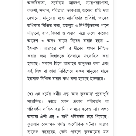
আন্তরিকতা, সর্বোত্তম আচরণ, ন্যায়পরায়ণতা,
করুণা, সম্মান, পবিত্রতা, তাকওয়া, অন্যের প্রতি দয়া
দেখানো, মানুষের মধ্যে ন্যায়বিচার প্রতিষ্ঠা, তাদের
অধিকার নিশ্চিত করা, মজলুম ও নিপীড়িতদের পাশে
দাঁড়ানো, হাত, জিহ্বা ও অন্তর দিয়ে ভালো কাজের
আদেশ ও অসৎ কাজে নিষেধ করাই হলো –
ইসলাম। আল্লাহর বাণী ও দ্বীনের শাসন নিশ্চিত
করার জন্য জিহাদকে ইসলামে উৎসাহিত করা
হয়েছে। সকলে মিলে আল্লাহর আনুগত্য করা এবং
বর্ণ, লিঙ্গ বা ভাষা নির্বিশেষে সকল মানুষের মাঝে
ইনসাফ নিশ্চিত করার কথা বলা হয়েছে ইসলামে।
(খ)
এই ধর্মের ধর্মীয় গ্রন্থ ‘আল কুরআন’ পুরোপুরি
সংরক্ষিত। তাতে কোন প্রকার পরিবর্তন বা
পরিবর্ধন সাধিত হয় নি। সামনে হবেও না। অথচ
অন্যান্য ঐশী গ্রন্থ ও বাণী পরিবর্তন হয়ে গিয়েছে।
কুরআন কেয়ামত পর্যন্ত অলৌকিক ঘটনা। আল্লাহ
চ্যালেঞ্জ করেছেন, কেউ পারলে কুরআনের মত