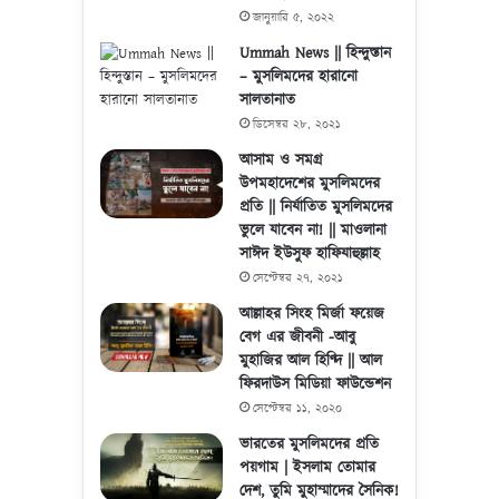
জানুয়ারি ৫, ২০২২
Ummah News || হিন্দুস্তান
– মুসলিমদের হারানো
সালতানাত
ডিসেম্বর ২৮, ২০২১
আসাম ও সমগ্র
উপমহাদেশের মুসলিমদের
প্রতি || নির্যাতিত মুসলিমদের
ভুলে যাবেন না! || মাওলানা
সাঈদ ইউসুফ হাফিযাহুল্লাহ
সেপ্টেম্বর ২৭, ২০২১
আল্লাহর সিংহ মির্জা ফয়েজ
বেগ এর জীবনী -আবু
মুহাজির আল হিণ্দি || আল
ফিরদাউস মিডিয়া ফাউন্ডেশন
সেপ্টেম্বর ১১, ২০২০
ভারতের মুসলিমদের প্রতি
পয়গাম | ইসলাম তোমার
দেশ, তুমি মুহাম্মাদের সৈনিক!