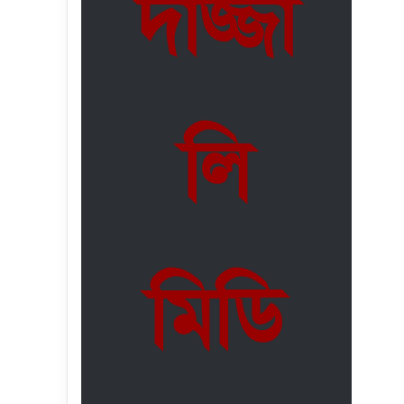
দাজ্জা
লি
মিডি