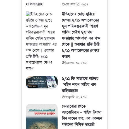
সেপ্টেম্বর ১১, ২০১৭
ইতিহাসের মোড় ঘুরিয়ে
দেওয়া ৯/১১ অপারেশনের
মূল পরিকল্পনাকারী ‘শায়খ
খালিদ শেইখ মুহাম্মাদ
ফাক্কাল্লাহু আসরাহ’ এর পক্ষ
থেকে || ওবামার প্রতি চিঠি:
৯/১১ অপারেশনের নেপথ্য
কারণ
ডিসেম্বর ৩১, ২০১৭
৯/১১ কি সাজানো নাটক?
-শহিদ শায়খ সামির খান
রাহিমাহুল্লাহ
জানুয়ারি ১৫, ২০১৮
তোরাবোরা থেকে
অ্যাবোটাবাদ – শাইখ উসামা
বিন লাদেন রাহ. এর একজন
সন্তানের লিখিত ডায়েরী