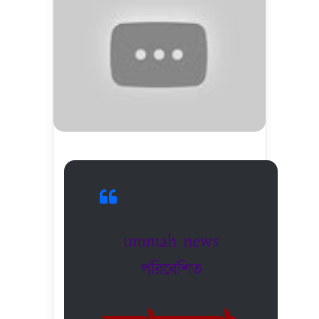
ummah news
পরিবেশিত