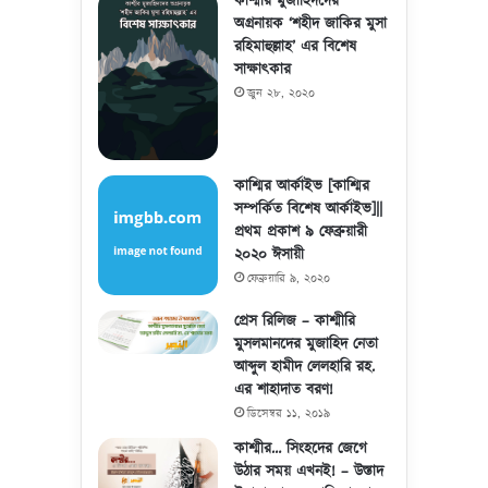
কাশ্মীর মুজাহিদদের
অগ্রনায়ক ‘শহীদ জাকির মুসা
রহিমাহুল্লাহ’ এর বিশেষ
সাক্ষাৎকার
জুন ২৮, ২০২০
কাশ্মির আর্কাইভ [কাশ্মির
সম্পর্কিত বিশেষ আর্কাইভ]||
প্রথম প্রকাশ ৯ ফেব্রুয়ারী
২০২০ ঈসায়ী
ফেব্রুয়ারি ৯, ২০২০
প্রেস রিলিজ – কাশ্মীরি
মুসলমানদের মুজাহিদ নেতা
আব্দুল হামীদ লেলহারি রহ.
এর শাহাদাত বরণ!
ডিসেম্বর ১১, ২০১৯
কাশ্মীর… সিংহদের জেগে
উঠার সময় এখনই! – উস্তাদ