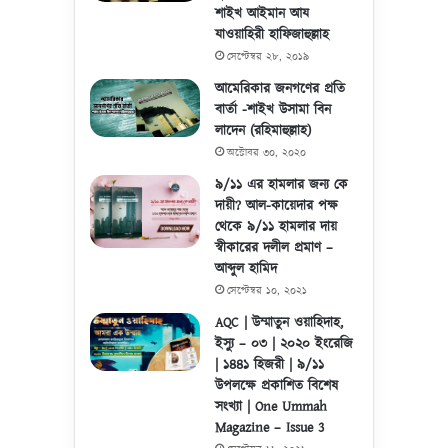
শাইখ আইমান আয
যাওয়াহিরী হাফিজাহুল্লাহ
সেপ্টেম্বর ২৮, ২০১৯
আমেরিকার জনগণের প্রতি
বার্তা -শাইখ উসামা বিন
লাদেন (রহিমাহুল্লাহ)
অক্টোবর ৩০, ২০২০
৯/১১ এর হামলার জন্য কে
দায়ী? আল-কায়েদার পক্ষ
থেকে ৯/১১ হামলার দায়
স্বীকারের দলীল প্রমাণ –
আব্দুল হামিদ
সেপ্টেম্বর ১০, ২০২১
AQC | উম্মাতুন ওয়াহিদাহ,
ইস্যু – ০৩ | ২০২০ ইংরেজি
| ১৪৪১ হিজরী | ৯/১১
উপলক্ষে প্রকাশিত বিশেষ
সংখ্যা | One Ummah
Magazine – Issue 3