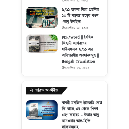
সেপ্টেম্বর ১১, ২০২১
৯/১১ হামলা নিয়ে প্রচলিত
১৩ টি ষড়যন্ত্র তত্ত্বের খণ্ডন
-আবু উবাইদা
সেপ্টেম্বর ১২, ২০২১
PDF/Word || বৈশ্বিক
জিহাদী জাগরণের
মাইলফলক ৯/১১ এর
অবিস্মরণীয় অবদানসমূহ ||
Bengali Translation
সেপ্টেম্বর ২৬, ২০২২
ভারত আর্কাইভ
বাবরী মসজিদ ট্র্যাজেডি কেউ
কি আছে এর থেকে শিক্ষা
গ্রহণ করার? – উস্তাদ আবু
আনওয়ার আল-হিন্দি
হাফিযাহুল্লাহ