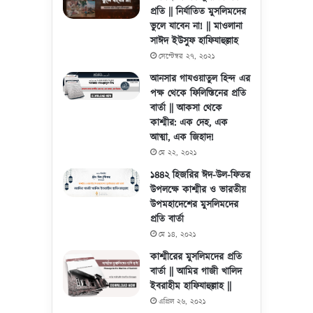
প্রতি || নির্যাতিত মুসলিমদের
ভুলে যাবেন না! || মাওলানা
সাঈদ ইউসুফ হাফিযাহুল্লাহ
সেপ্টেম্বর ২৭, ২০২১
আনসার গাযওয়াতুল হিন্দ এর
পক্ষ থেকে ফিলিস্তিনের প্রতি
বার্তা || আকসা থেকে
কাশ্মীর: এক দেহ, এক
আত্মা, এক জিহাদ!
মে ২২, ২০২১
১৪৪২ হিজরির ঈদ-উল-ফিতর
উপলক্ষে কাশ্মীর ও ভারতীয়
উপমহাদেশের মুসলিমদের
প্রতি বার্তা
মে ১৪, ২০২১
কাশ্মীরের মুসলিমদের প্রতি
বার্তা || আমির গাজী খালিদ
ইবরাহীম হাফিযাহুল্লাহ ||
এপ্রিল ২৬, ২০২১