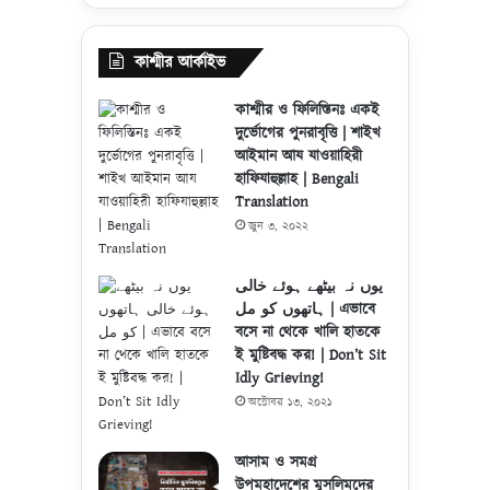
কাশ্মীর আর্কাইভ
কাশ্মীর ও ফিলিস্তিনঃ একই
দুর্ভোগের পুনরাবৃত্তি | শাইখ
আইমান আয যাওয়াহিরী
হাফিযাহুল্লাহ | Bengali
Translation
জুন ৩, ২০২২
یوں نہ بیٹھے ہوئے خالی
ہاتھوں کو مل | এভাবে
বসে না থেকে খালি হাতকে
ই মুষ্টিবদ্ধ কর! | Don’t Sit
Idly Grieving!
অক্টোবর ১৩, ২০২১
আসাম ও সমগ্র
উপমহাদেশের মুসলিমদের