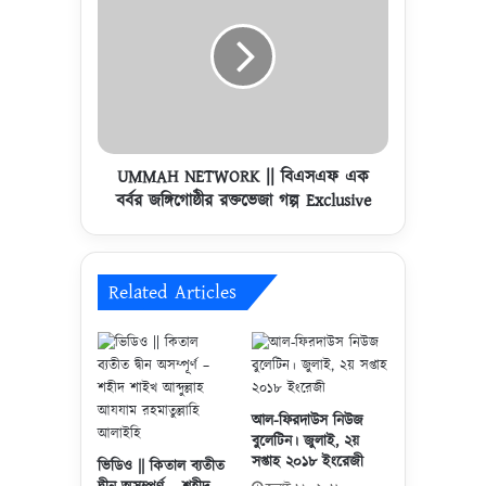
e
M
r
A
f
H
u
N
l
E
E
T
y
W
e
O
UMMAH NETWORK || বিএসএফ এক
O
R
বর্বর জঙ্গিগোষ্ঠীর রক্তভেজা গল্প Exclusive
p
K
e
|
n
|
i
বি
Related Articles
n
এ
g
স
R
এ
e
ফ
c
এ
আল-ফিরদাউস নিউজ
i
ক
বুলেটিন। জুলাই, ২য়
t
ব
সপ্তাহ ২০১৮ ইংরেজী
ভিডিও || কিতাল ব্যতীত
a
র্ব