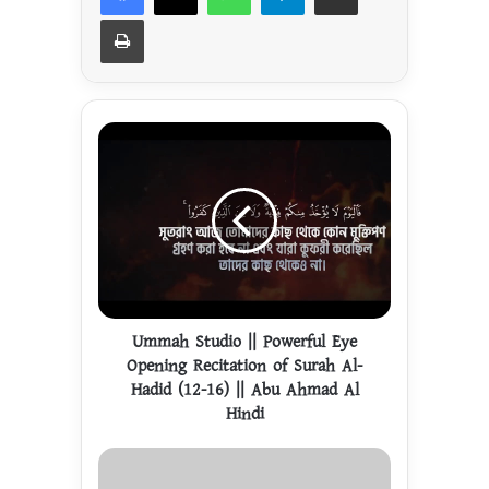
Print
U
m
m
a
h
S
t
u
d
i
Ummah Studio || Powerful Eye
o
Opening Recitation of Surah Al-
|
Hadid (12-16) || Abu Ahmad Al
|
Hindi
P
o
U
w
M