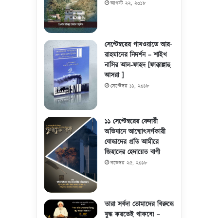
আগস্ট ২২, ২০১৮
সেপ্টেম্বরের গাযওয়াতে আর-
রাহমানের নিদর্শন – শাইখ
নাসির আল-ফাহদ [ফাক্কাল্লাহু
আসরা ]
সেপ্টেম্বর ১১, ২০১৮
১১ সেপ্টেম্বরের ফেদায়ী
অভিযানে আত্মোৎসর্গকারী
যোদ্ধাদের প্রতি আমীরে
জিহাদের হেদায়েত বাণী
নভেম্বর ২৫, ২০১৮
তারা সর্বদা তোমাদের বিরুদ্ধে
যুদ্ধ করতেই থাকবে! –