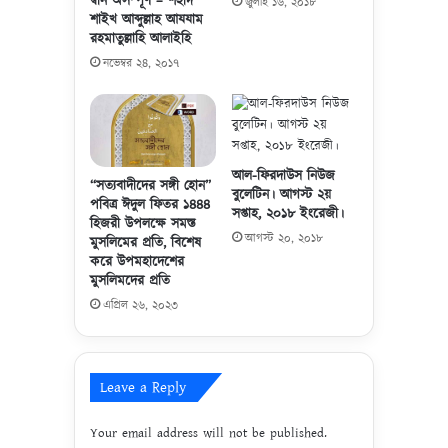
দ্বীন অসম্পূর্ণ – শহীদ
t
জুলাই ১৬, ২০১৮
র
শাইখ আব্দুল্লাহ আযযাম
i
জ
রহমাতুল্লাহি আলাইহি
o
ঙ্গি
নভেম্বর ২৪, ২০১৭
n
গো
o
ষ্ঠী
f
র
S
র
u
ক্ত
r
ভে
আল-ফিরদাউস নিউজ
“সত্যবাদীদের সঙ্গী হোন”
a
বুলেটিন। আগস্ট ২য়
জা
পবিত্র ঈদুল ফিতর ১৪৪৪
h
সপ্তাহ, ২০১৮ ইংরেজী।
গ
হিজরী উপলক্ষে সমস্ত
A
ল্প
আগস্ট ২০, ২০১৮
মুসলিমের প্রতি, বিশেষ
l
E
করে উপমহাদেশের
-
x
মুসলিমদের প্রতি
H
c
এপ্রিল ২৬, ২০২৩
a
l
d
u
i
s
d
i
Leave a Reply
(
v
1
e
Your email address will not be published.
2