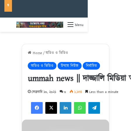
Menu
Home
/
অডিও ও ভিডিও
অডিও ও ভিডিও
উম্মাহ নিউজ
নির্বাচিত
ummah news || দাজ্জালি মিডিয়া
ফেব্রুয়ারি ১০, ২০২১
০
১,১৫৪
Less than a minute
Facebook
X
LinkedIn
WhatsApp
Telegram