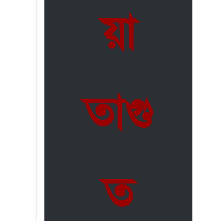
য়া
তাগু
ত