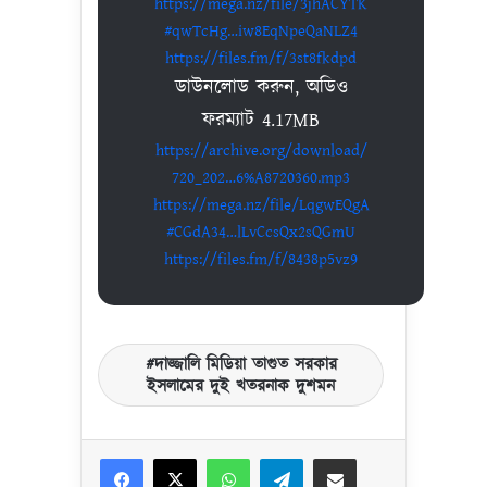
https://mega.nz/file/3jhACYTK
#qwTcHg…iw8EqNpeQaNLZ4
https://files.fm/f/3st8fkdpd
ডাউনলোড করুন, অডিও
ফরম্যাট 4.17MB
https://archive.org/download/
720_202…6%A8720360.mp3
https://mega.nz/file/LqgwEQgA
#CGdA34…lLvCcsQx2sQGmU
https://files.fm/f/8438p5vz9
দাজ্জালি মিডিয়া তাগুত সরকার
ইসলামের দুই খতরনাক দুশমন
Facebook
X
WhatsApp
Telegram
Share via Email