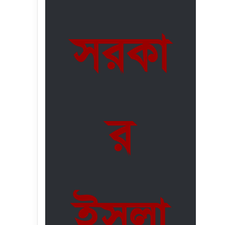
সরকা
র
ইসলা