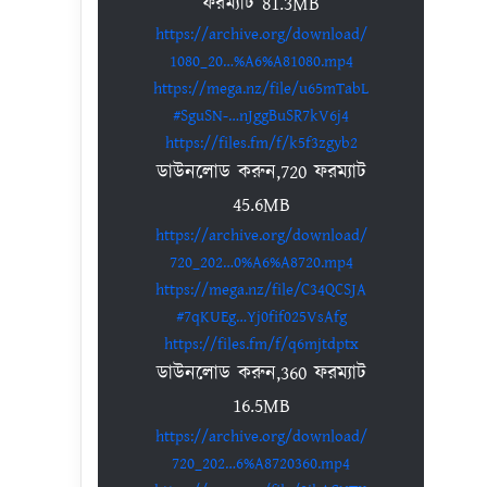
ফরম্যাট 81.3MB
https://archive.org/download/
1080_20…%A6%A81080.mp4
https://mega.nz/file/u65mTabL
#SguSN-…nJggBuSR7kV6j4
https://files.fm/f/k5f3zgyb2
ডাউনলোড করুন,720 ফরম্যাট
45.6MB
https://archive.org/download/
720_202…0%A6%A8720.mp4
https://mega.nz/file/C34QCSJA
#7qKUEg…Yj0fif025VsAfg
https://files.fm/f/q6mjtdptx
ডাউনলোড করুন,360 ফরম্যাট
16.5MB
https://archive.org/download/
720_202…6%A8720360.mp4