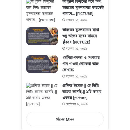
কাপুরুষ হিন্দুদের বলে দিন!
ভারতের মুসলমানরা ভারতেই
থাকবে… [PICTURE]
নভেম্বর ১১, ২০১৯
ভারতের মুসলমানের মাথা
শুধু তাঁদের রবের সামনে
ঝুঁকবে [PICTURE]
নভেম্বর ১১, ২০১৯
ধর্মনিরপেক্ষতা ও সংযমের
গান গাওয়া লোকেরা আজ
কোথায়?
নভেম্বর ১১, ২০১৯
গ্রাফিক্স ইমেজ || হে দিল্লী!
আমরা আসছি..|| ৯টি ভাষায়
একত্রে [picture]
সেপ্টেম্বর ৮, ২০১৯
Show More