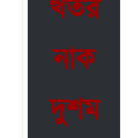
খতর
নাক
দুশম