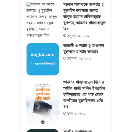
ময়দান আপনাকে ডাকছে! ||
মুজাহিদ কমান্ডার তালহা
আব্দুর রহমান হাফিযাহুল্লাহ
মুখপাত্র, আনসার গাজওয়াতুল
হিন্দ
জানুয়ারি ১৪, ২০২১
আজাদী ও লড়াই || মাওলানা
মুহাম্মাদ মাসউদ আযহার
সেপ্টেম্বর ২৬, ২০২০
আনসার গাজওয়াতুল হিন্দের
আমীর গাজী খালিদ ইবরাহীম
হাফিযাহুল্লাহ-এর পক্ষ থেকে
কাশ্মীরের মুজাহিদদের প্রতি
বার
জুলাই ৬, ২০২০