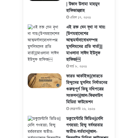
| উস্তাদ উসামা মাহমুদ
হাফিজাহুল্লাহ
এপ্রিল ১৭, ২০২০
এই রক্ত যেন বৃথা না যায়!
[উপমহাদেশের
আত্মমর্যাদাবোধসম্পন্ন
মুসলিমদের প্রতি বার্তা]||
মাওলানা সাঈদ ইউসুফ
হাফিজ
মার্চ ৮, ২০২০
ভারত আর্কাইভ||(ভারতে
হিন্দুদের মুসলিম নির্যাতনের
গুরুত্বপূর্ণ কিছু নথিপত্রের
সংকলন)||আল-ফিরদাউস
মিডিয়া ফাউন্ডেশন
ফেব্রুয়ারি ২৬, ২০২০
ডকুমেন্টারি ভিডিও||নেলি
গণহত্যা: হিন্দু বর্ববরতার
অতীত-বর্তমান||আল-