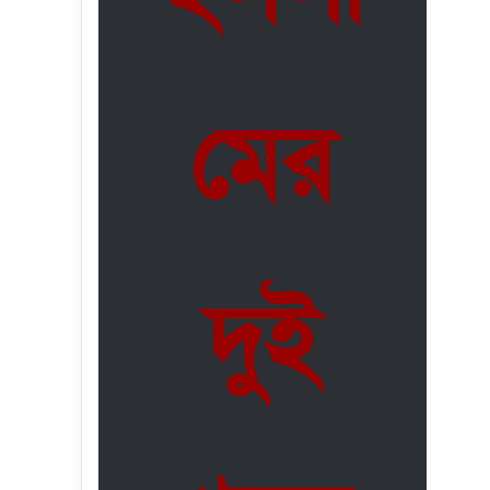
মের
দুই