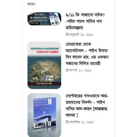
৯/১১ কি সাজানো নাটক?
-শহিদ শায়খ সামির খান
রাহিমাহুল্লাহ
জানুয়ারি ১৫, ২০১৮
তোরাবোরা থেকে
অ্যাবোটাবাদ – শাইখ উসামা
বিন লাদেন রাহ. এর একজন
সন্তানের লিখিত ডায়েরী
আগস্ট ২২, ২০১৮
সেপ্টেম্বরের গাযওয়াতে আর-
রাহমানের নিদর্শন – শাইখ
নাসির আল-ফাহদ [ফাক্কাল্লাহু
আসরা ]
সেপ্টেম্বর ১১, ২০১৮