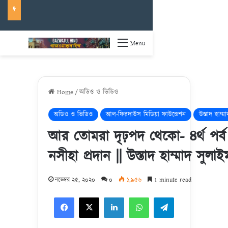
Menu
Home
/
অডিও ও ভিডিও
অডিও ও ভিডিও
আল-ফিরদাউস মিডিয়া ফাউন্ডেশন
উস্তাদ হাম্ম
আর তোমরা দৃঢ়পদ থেকো- ৪র্থ পর্ব |
নসীহা প্রদান || উস্তাদ হাম্মাদ সুল
নভেম্বর ২৫, ২০২০
০
১,৯৫৬
1 minute read
Facebook
X
LinkedIn
WhatsApp
Telegram