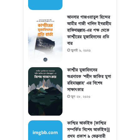
আনসার গাজওয়াতুল হিন্দের
আমীর গাজী খালিদ ইবরাহীম
হাফিযাহুল্লাহ-এর পক্ষ থেকে
কাশ্মীরের মুজাহিদদের প্রতি
বার
জুলাই ৬, ২০২০
কাশ্মীর মুজাহিদদের
অগ্রনায়ক ‘শহীদ জাকির মুসা
রহিমাহুল্লাহ’ এর বিশেষ
সাক্ষাৎকার
জুন ২৮, ২০২০
কাশ্মির আর্কাইভ [কাশ্মির
সম্পর্কিত বিশেষ আর্কাইভ]||
প্রথম প্রকাশ ৯ ফেব্রুয়ারী