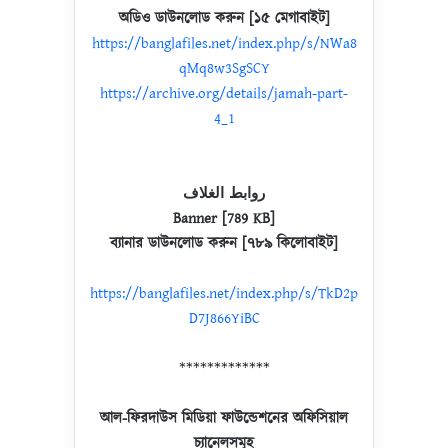
অডিও ডাউনলোড করুন [১৫ মেগাবাইট]
https://banglafiles.net/index.php/s/NWa8
qMq8w3SgSCY
https://archive.org/details/jamah-part-
4_1
روابط الغلاف
Banner [789 KB]
ব্যানার ডাউনলোড করুন [৭৮৯ কিলোবাইট]
https://banglafiles.net/index.php/s/TkD2p
D7J866YiBC
*************
আল-ফিরদাউস মিডিয়া ফাউন্ডেশনের অফিসিয়াল
চ্যানেলসমূহ