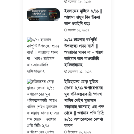
নভেম্বর ২৮, ২০১৬
ইসলামের দৃষ্টিতে ৯/১১ ||
আল্লামা হামুদ বিন উক্কলা
আশ-শুয়াইবি রহঃ
আগস্ট ১৩, ২০১৭
৯/১১ হামলার বর্ষপূর্তি
উপলক্ষ্যে প্রদত্ত বার্তা ||
অত্যাচার মানব না – শায়খ
আইমান আয-যাওয়াহিরি
হাফিজাহুল্লাহ
সেপ্টেম্বর ১১, ২০১৭
ইতিহাসের মোড় ঘুরিয়ে
দেওয়া ৯/১১ অপারেশনের
মূল পরিকল্পনাকারী ‘শায়খ
খালিদ শেইখ মুহাম্মাদ
ফাক্কাল্লাহু আসরাহ’ এর পক্ষ
থেকে || ওবামার প্রতি চিঠি:
৯/১১ অপারেশনের নেপথ্য
কারণ
ডিসেম্বর ৩১, ২০১৭