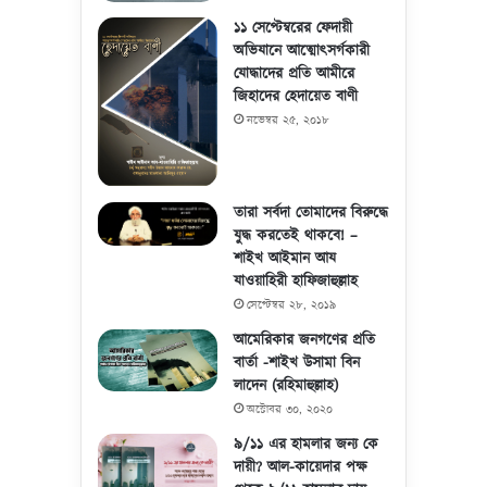
১১ সেপ্টেম্বরের ফেদায়ী
অভিযানে আত্মোৎসর্গকারী
যোদ্ধাদের প্রতি আমীরে
জিহাদের হেদায়েত বাণী
নভেম্বর ২৫, ২০১৮
তারা সর্বদা তোমাদের বিরুদ্ধে
যুদ্ধ করতেই থাকবে! –
শাইখ আইমান আয
যাওয়াহিরী হাফিজাহুল্লাহ
সেপ্টেম্বর ২৮, ২০১৯
আমেরিকার জনগণের প্রতি
বার্তা -শাইখ উসামা বিন
লাদেন (রহিমাহুল্লাহ)
অক্টোবর ৩০, ২০২০
৯/১১ এর হামলার জন্য কে
দায়ী? আল-কায়েদার পক্ষ