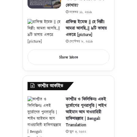
কোথায়?
নভেম্বর ১১, ২০১৯
গ্রাফিক্স ইমেজ || হে দিল্লী!
আমরা আসছি..|| ৯টি ভাষায়
একত্রে [picture]
সেপ্টেম্বর ৮, ২০১৯
Show More
কাশ্মীর আর্কাইভ
কাশ্মীর ও ফিলিস্তিনঃ একই
দুর্ভোগের পুনরাবৃত্তি | শাইখ
আইমান আয যাওয়াহিরী
হাফিযাহুল্লাহ | Bengali
Translation
জুন ৩, ২০২২