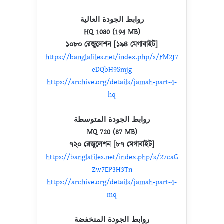
روابط الجودة العالية
HQ 1080 (194 MB)
১০৮০ রেজুলেশন [১৯৪ মেগাবাইট]
https://banglafiles.net/index.php/s/FM2J7
eDQbH9Smjg
https://archive.org/details/jamah-part-4-
hq
روابط الجودة المتوسطة
MQ 720 (87 MB)
৭২০ রেজুলেশন [৮৭ মেগাবাইট]
https://banglafiles.net/index.php/s/27caG
Zw7EP3H3Tn
https://archive.org/details/jamah-part-4-
mq
روابط الجودة المنخفضة