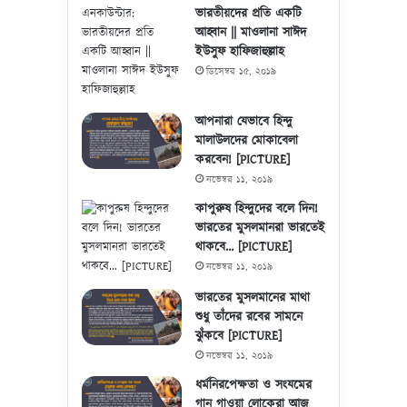
ভারতীয়দের প্রতি একটি
আহ্বান || মাওলানা সাঈদ
ইউসুফ হাফিজাহুল্লাহ
ডিসেম্বর ১৫, ২০১৯
আপনারা যেভাবে হিন্দু
মালাউলদের মোকাবেলা
করবেন! [PICTURE]
নভেম্বর ১১, ২০১৯
কাপুরুষ হিন্দুদের বলে দিন!
ভারতের মুসলমানরা ভারতেই
থাকবে… [PICTURE]
নভেম্বর ১১, ২০১৯
ভারতের মুসলমানের মাথা
শুধু তাঁদের রবের সামনে
ঝুঁকবে [PICTURE]
নভেম্বর ১১, ২০১৯
ধর্মনিরপেক্ষতা ও সংযমের
গান গাওয়া লোকেরা আজ