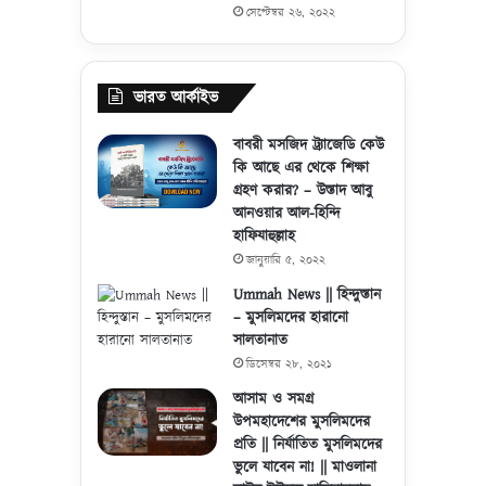
সেপ্টেম্বর ২৬, ২০২২
ভারত আর্কাইভ
বাবরী মসজিদ ট্র্যাজেডি কেউ
কি আছে এর থেকে শিক্ষা
গ্রহণ করার? – উস্তাদ আবু
আনওয়ার আল-হিন্দি
হাফিযাহুল্লাহ
জানুয়ারি ৫, ২০২২
Ummah News || হিন্দুস্তান
– মুসলিমদের হারানো
সালতানাত
ডিসেম্বর ২৮, ২০২১
আসাম ও সমগ্র
উপমহাদেশের মুসলিমদের
প্রতি || নির্যাতিত মুসলিমদের
ভুলে যাবেন না! || মাওলানা