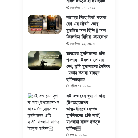
সাঈদ ইউসুফ হাফিযাহুল্লাহ
সেপ্টেম্বর ২৭, ২০২১
আল্লাহর সিংহ মির্জা ফয়েজ
বেগ এর জীবনী -আবু
মুহাজির আল হিণ্দি || আল
ফিরদাউস মিডিয়া ফাউন্ডেশন
সেপ্টেম্বর ১১, ২০২০
ভারতের মুসলিমদের প্রতি
পয়গাম | ইসলাম তোমার
দেশ, তুমি মুহাম্মাদের সৈনিক!
| উস্তাদ উসামা মাহমুদ
হাফিজাহুল্লাহ
এপ্রিল ১৭, ২০২০
এই রক্ত যেন বৃথা না যায়!
[উপমহাদেশের
আত্মমর্যাদাবোধসম্পন্ন
মুসলিমদের প্রতি বার্তা]||
মাওলানা সাঈদ ইউসুফ
হাফিজ
মার্চ ৮, ২০২০