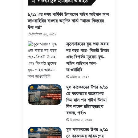
গাজওয়াতুল ম্যানহাটন আর্কাইভ
৯/১১ এর দশম বার্ষিকী উপলক্ষ্যে শাইখ আইমান আল
জাওয়াহিরির বাংলায় অনূদিত বার্তা “আসন্ন বিজয়ের
ঊষা লগ্ন”
সেপ্টেম্বর ৩০, ২০১১
ক্রুসেডারদের যুদ্ধ শুরু করার
নয় বছর পরে- বিজয়ী উম্মাহ
এবং বিপর্যস্ত ক্রুসেড যুদ্ধ-
শাইখ আইমান আল-
জাওয়াহিরি
এপ্রিল ৬, ২০১২
মূল কাফেরদের উপর ৯/১১
তে বরকতময় আক্রমণের
তিন মাস পর শাইখ উসামা
বিন লাদেন রহিমাহুল্লাহ’র
বক্তব্য, পর্ব:৩
ডিসেম্বর ২, ২০১৪
মূল কাফেরদের উপর ৯/১১
তে বরকতময় আক্রমণের