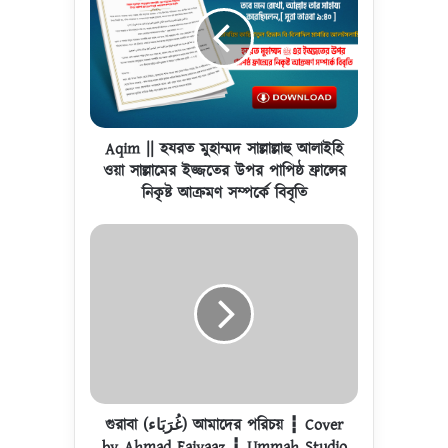
i
m
|
|
হ
য
র
ত
Aqim || হযরত মুহাম্মদ সাল্লাল্লাহু আলাইহি
মু
ওয়া সাল্লামের ইজ্জতের উপর পাপিষ্ঠ ফ্রান্সের
হা
নিকৃষ্ট আক্রমণ সম্পর্কে বিবৃতি
ম্ম
দ
গু
সা
রা
ল্লা
বা
ল্লা
(
হু
غُ
আ
رَ
লা
بَ
ই
ا
হি
ء
ও
)
গুরাবা (غُرَبَاء) আমাদের পরিচয় ┇ Cover
য়া
আ
by Ahmad Faiyaaz ┇ Ummah Studio