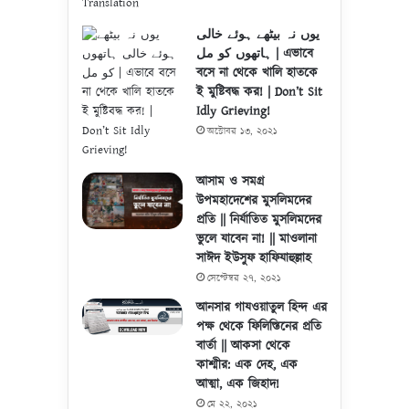
یوں نہ بیٹھے ہوئے خالی
ہاتھوں کو مل | এভাবে
বসে না থেকে খালি হাতকে
ই মুষ্টিবদ্ধ কর! | Don’t Sit
Idly Grieving!
অক্টোবর ১৩, ২০২১
আসাম ও সমগ্র
উপমহাদেশের মুসলিমদের
প্রতি || নির্যাতিত মুসলিমদের
ভুলে যাবেন না! || মাওলানা
সাঈদ ইউসুফ হাফিযাহুল্লাহ
সেপ্টেম্বর ২৭, ২০২১
আনসার গাযওয়াতুল হিন্দ এর
পক্ষ থেকে ফিলিস্তিনের প্রতি
বার্তা || আকসা থেকে
কাশ্মীর: এক দেহ, এক
আত্মা, এক জিহাদ!
মে ২২, ২০২১