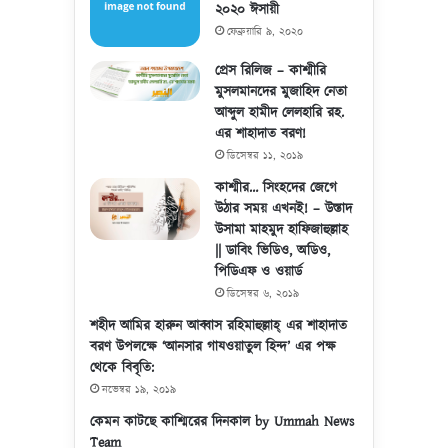
২০২০ ঈসায়ী
ফেব্রুয়ারি ৯, ২০২০
প্রেস রিলিজ – কাশ্মীরি
মুসলমানদের মুজাহিদ নেতা
আব্দুল হামীদ লেলহারি রহ.
এর শাহাদাত বরণ!
ডিসেম্বর ১১, ২০১৯
কাশ্মীর… সিংহদের জেগে
উঠার সময় এখনই! – উস্তাদ
উসামা মাহমুদ হাফিজাহুল্লাহ
|| ডাবিং ভিডিও, অডিও,
পিডিএফ ও ওয়ার্ড
ডিসেম্বর ৬, ২০১৯
শহীদ আমির হারুন আব্বাস রহিমাহুল্লাহ্ এর শাহাদাত
বরণ উপলক্ষে ‘আনসার গাযওয়াতুল হিন্দ’ এর পক্ষ
থেকে বিবৃতি:
নভেম্বর ১৯, ২০১৯
কেমন কাটছে কাশ্মিরের দিনকাল by Ummah News
Team