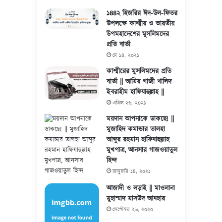
১৪৪২ হিজরির ঈদ-উল-ফিতর
উপলক্ষে কাশ্মীর ও ভারতীয়
উপমহাদেশের মুসলিমদের
প্রতি বার্তা
মে ১৪, ২০২১
কাশ্মীরের মুসলিমদের প্রতি
বার্তা || আমির গাজী খালিদ
ইবরাহীম হাফিযাহুল্লাহ ||
এপ্রিল ২৬, ২০২১
ময়দান আপনাকে ডাকছে! ||
মুজাহিদ কমান্ডার তালহা
আব্দুর রহমান হাফিযাহুল্লাহ
মুখপাত্র, আনসার গাজওয়াতুল
হিন্দ
জানুয়ারি ১৪, ২০২১
আজাদী ও লড়াই || মাওলানা
মুহাম্মাদ মাসউদ আযহার
সেপ্টেম্বর ২৬, ২০২০