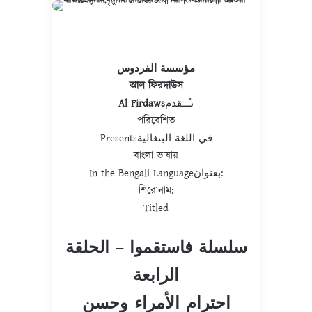
مؤسسة الفردوس
আল ফিরদাউস
Al Firdaws
تـُــقدم
পরিবেশিত
Presentsفي اللغة البنغالية
বাংলা ভাষায়
In the Bengali Languageبعنوان:
শিরোনাম:
Titled
سلسلة فاستقموا – الحلقة
الرابعة
احترام الأمراء وحسن