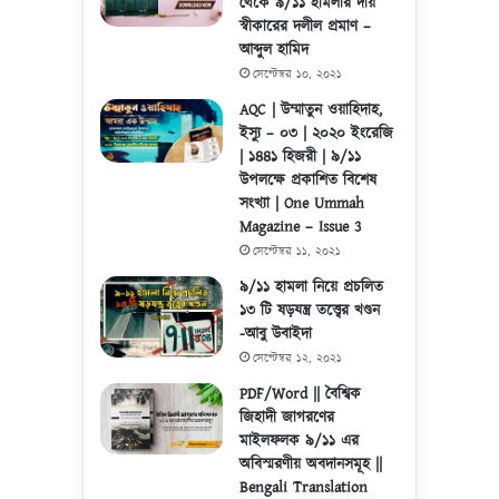
থেকে ৯/১১ হামলার দায়
স্বীকারের দলীল প্রমাণ –
আব্দুল হামিদ
সেপ্টেম্বর ১০, ২০২১
AQC | উম্মাতুন ওয়াহিদাহ,
ইস্যু – ০৩ | ২০২০ ইংরেজি
| ১৪৪১ হিজরী | ৯/১১
উপলক্ষে প্রকাশিত বিশেষ
সংখ্যা | One Ummah
Magazine – Issue 3
সেপ্টেম্বর ১১, ২০২১
৯/১১ হামলা নিয়ে প্রচলিত
১৩ টি ষড়যন্ত্র তত্ত্বের খণ্ডন
-আবু উবাইদা
সেপ্টেম্বর ১২, ২০২১
PDF/Word || বৈশ্বিক
জিহাদী জাগরণের
মাইলফলক ৯/১১ এর
অবিস্মরণীয় অবদানসমূহ ||
Bengali Translation