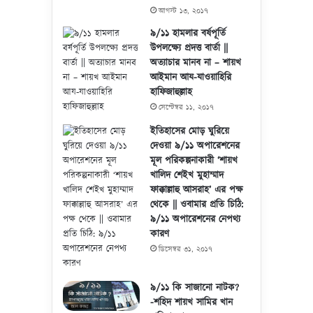
আগস্ট ১৩, ২০১৭
৯/১১ হামলার বর্ষপূর্তি
উপলক্ষ্যে প্রদত্ত বার্তা ||
অত্যাচার মানব না – শায়খ
আইমান আয-যাওয়াহিরি
হাফিজাহুল্লাহ
সেপ্টেম্বর ১১, ২০১৭
ইতিহাসের মোড় ঘুরিয়ে
দেওয়া ৯/১১ অপারেশনের
মূল পরিকল্পনাকারী ‘শায়খ
খালিদ শেইখ মুহাম্মাদ
ফাক্কাল্লাহু আসরাহ’ এর পক্ষ
থেকে || ওবামার প্রতি চিঠি:
৯/১১ অপারেশনের নেপথ্য
কারণ
ডিসেম্বর ৩১, ২০১৭
৯/১১ কি সাজানো নাটক?
-শহিদ শায়খ সামির খান