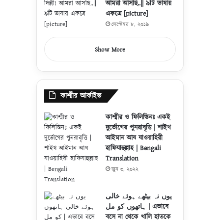
আমরা আসছি..|| ৯টি ভাষায়
একত্রে [picture]
সেপ্টেম্বর ৮, ২০১৯
Show More
কাশ্মীর আর্কাইভ
কাশ্মীর ও ফিলিস্তিনঃ একই
দুর্ভোগের পুনরাবৃত্তি | শাইখ
আইমান আয যাওয়াহিরী
হাফিযাহুল্লাহ | Bengali
Translation
জুন ৩, ২০২২
یوں نہ بیٹھے ہوئے خالی
ہاتھوں کو مل | এভাবে
বসে না থেকে খালি হাতকে