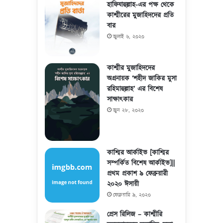
হাফিযাহুল্লাহ-এর পক্ষ থেকে
কাশ্মীরের মুজাহিদদের প্রতি
বার
জুলাই ৬, ২০২০
কাশ্মীর মুজাহিদদের
অগ্রনায়ক ‘শহীদ জাকির মুসা
রহিমাহুল্লাহ’ এর বিশেষ
সাক্ষাৎকার
জুন ২৮, ২০২০
কাশ্মির আর্কাইভ [কাশ্মির
সম্পর্কিত বিশেষ আর্কাইভ]||
প্রথম প্রকাশ ৯ ফেব্রুয়ারী
২০২০ ঈসায়ী
ফেব্রুয়ারি ৯, ২০২০
প্রেস রিলিজ – কাশ্মীরি