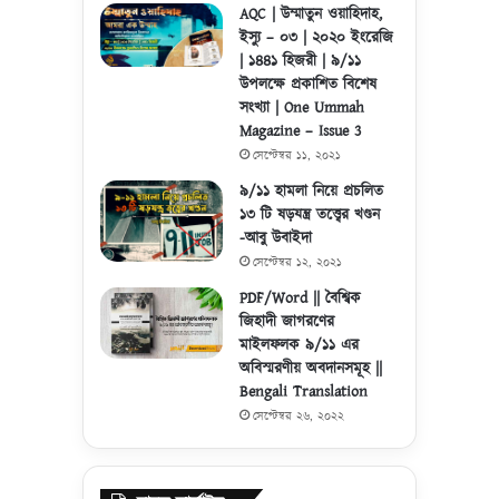
AQC | উম্মাতুন ওয়াহিদাহ,
ইস্যু – ০৩ | ২০২০ ইংরেজি
| ১৪৪১ হিজরী | ৯/১১
উপলক্ষে প্রকাশিত বিশেষ
সংখ্যা | One Ummah
Magazine – Issue 3
সেপ্টেম্বর ১১, ২০২১
৯/১১ হামলা নিয়ে প্রচলিত
১৩ টি ষড়যন্ত্র তত্ত্বের খণ্ডন
-আবু উবাইদা
সেপ্টেম্বর ১২, ২০২১
PDF/Word || বৈশ্বিক
জিহাদী জাগরণের
মাইলফলক ৯/১১ এর
অবিস্মরণীয় অবদানসমূহ ||
Bengali Translation
সেপ্টেম্বর ২৬, ২০২২