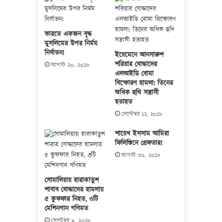
ম
র
স
স
জি
ন্ত্রা
দ
ভারতে একজন বৃদ্ধ
সী
মুসলিমের উপর নির্মম
বি
চী
নির্যাতন!
ধ্ব
ইয়েমেনে আনসারুশ
নে
শরিয়ার যোদ্ধাদের
স্ত
আগস্ট ২০, ২০১৮
র
এলআইডি বোমা
জা
বিস্ফোরণ হামলা: তিনের
তি
অধিক হুথি সন্ত্রাসী
গ
হতাহত
ত
সেপ্টেম্বর ১১, ২০১৮
শো
ধ
শায়েখ ইসসাম আমিরা
ন
ফিলিস্তিনে গ্রেফতার!
ও
আগস্ট ৩০, ২০১৮
পা
শ
সোমালিয়ায় হারাকাতুশ
বি
শাবাব যোদ্ধাদের হামলায়
ক
৫ কুফফার নিহত, ৩টি
নি
মেশিনগান গণিমত
র্যা
সেপ্টেম্বর ৯, ২০১৮