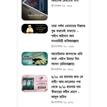
জিহাদের হেদায়েত বাণী
নভেম্বর ২৫, ২০১৮
তারা সর্বদা তোমাদের বিরুদ্ধে
যুদ্ধ করতেই থাকবে! –
শাইখ আইমান আয
যাওয়াহিরী হাফিজাহুল্লাহ
সেপ্টেম্বর ২৮, ২০১৯
আমেরিকার জনগণের প্রতি
বার্তা -শাইখ উসামা বিন
লাদেন (রহিমাহুল্লাহ)
অক্টোবর ৩০, ২০২০
৯/১১ এর হামলার জন্য কে
দায়ী? আল-কায়েদার পক্ষ
থেকে ৯/১১ হামলার দায়
স্বীকারের দলীল প্রমাণ –
আব্দুল হামিদ
সেপ্টেম্বর ১০, ২০২১