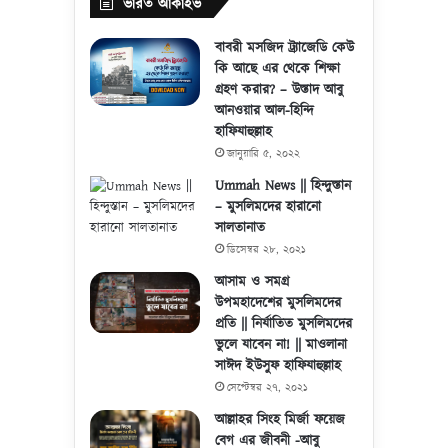
ভারত আর্কাইভ
বাবরী মসজিদ ট্র্যাজেডি কেউ
কি আছে এর থেকে শিক্ষা
গ্রহণ করার? – উস্তাদ আবু
আনওয়ার আল-হিন্দি
হাফিযাহুল্লাহ
জানুয়ারি ৫, ২০২২
Ummah News || হিন্দুস্তান
– মুসলিমদের হারানো
সালতানাত
ডিসেম্বর ২৮, ২০২১
আসাম ও সমগ্র
উপমহাদেশের মুসলিমদের
প্রতি || নির্যাতিত মুসলিমদের
ভুলে যাবেন না! || মাওলানা
সাঈদ ইউসুফ হাফিযাহুল্লাহ
সেপ্টেম্বর ২৭, ২০২১
আল্লাহর সিংহ মির্জা ফয়েজ
বেগ এর জীবনী -আবু