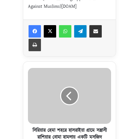
Against Muslims)[DOAM]
Facebook
X
WhatsApp
Telegram
Share via Email
Print
সি
রি
য়া
র
হে
মা
শ
হ
রে
হা
সিরিয়ার হেমা শহরে হাসরাইয়া গ্রামে সন্ত্রাসী
স
রাশিয়ার বোমা হামলায় একটি মসজিদ