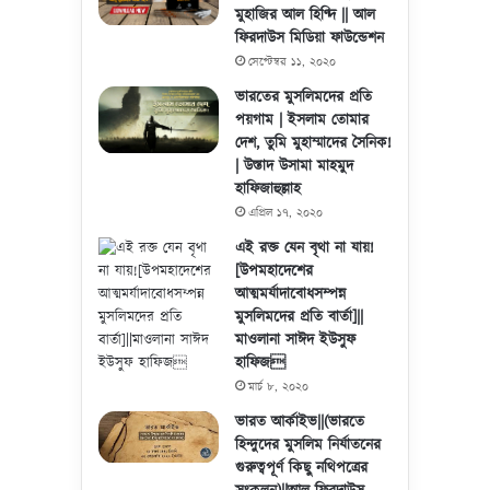
মুহাজির আল হিণ্দি || আল
ফিরদাউস মিডিয়া ফাউন্ডেশন
সেপ্টেম্বর ১১, ২০২০
ভারতের মুসলিমদের প্রতি
পয়গাম | ইসলাম তোমার
দেশ, তুমি মুহাম্মাদের সৈনিক!
| উস্তাদ উসামা মাহমুদ
হাফিজাহুল্লাহ
এপ্রিল ১৭, ২০২০
এই রক্ত যেন বৃথা না যায়!
[উপমহাদেশের
আত্মমর্যাদাবোধসম্পন্ন
মুসলিমদের প্রতি বার্তা]||
মাওলানা সাঈদ ইউসুফ
হাফিজ
মার্চ ৮, ২০২০
ভারত আর্কাইভ||(ভারতে
হিন্দুদের মুসলিম নির্যাতনের
গুরুত্বপূর্ণ কিছু নথিপত্রের