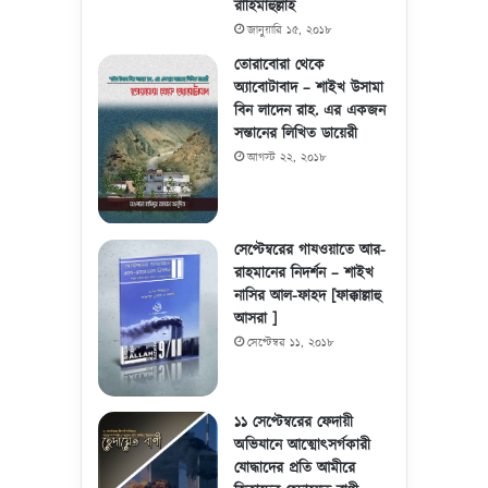
রাহিমাহুল্লাহ
জানুয়ারি ১৫, ২০১৮
তোরাবোরা থেকে
অ্যাবোটাবাদ – শাইখ উসামা
বিন লাদেন রাহ. এর একজন
সন্তানের লিখিত ডায়েরী
আগস্ট ২২, ২০১৮
সেপ্টেম্বরের গাযওয়াতে আর-
রাহমানের নিদর্শন – শাইখ
নাসির আল-ফাহদ [ফাক্কাল্লাহু
আসরা ]
সেপ্টেম্বর ১১, ২০১৮
১১ সেপ্টেম্বরের ফেদায়ী
অভিযানে আত্মোৎসর্গকারী
যোদ্ধাদের প্রতি আমীরে