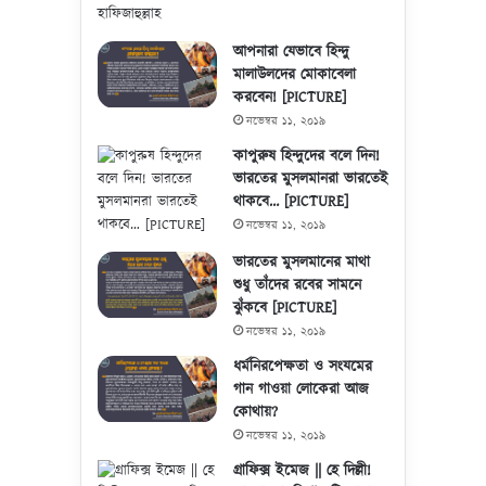
আপনারা যেভাবে হিন্দু
মালাউলদের মোকাবেলা
করবেন! [PICTURE]
নভেম্বর ১১, ২০১৯
কাপুরুষ হিন্দুদের বলে দিন!
ভারতের মুসলমানরা ভারতেই
থাকবে… [PICTURE]
নভেম্বর ১১, ২০১৯
ভারতের মুসলমানের মাথা
শুধু তাঁদের রবের সামনে
ঝুঁকবে [PICTURE]
নভেম্বর ১১, ২০১৯
ধর্মনিরপেক্ষতা ও সংযমের
গান গাওয়া লোকেরা আজ
কোথায়?
নভেম্বর ১১, ২০১৯
গ্রাফিক্স ইমেজ || হে দিল্লী!