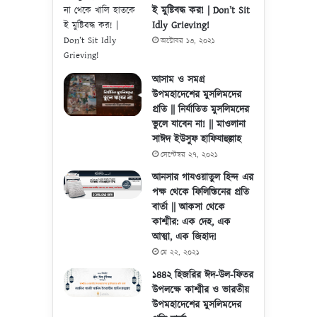
ই মুষ্টিবদ্ধ কর! | Don’t Sit
Idly Grieving!
অক্টোবর ১৩, ২০২১
আসাম ও সমগ্র
উপমহাদেশের মুসলিমদের
প্রতি || নির্যাতিত মুসলিমদের
ভুলে যাবেন না! || মাওলানা
সাঈদ ইউসুফ হাফিযাহুল্লাহ
সেপ্টেম্বর ২৭, ২০২১
আনসার গাযওয়াতুল হিন্দ এর
পক্ষ থেকে ফিলিস্তিনের প্রতি
বার্তা || আকসা থেকে
কাশ্মীর: এক দেহ, এক
আত্মা, এক জিহাদ!
মে ২২, ২০২১
১৪৪২ হিজরির ঈদ-উল-ফিতর
উপলক্ষে কাশ্মীর ও ভারতীয়
উপমহাদেশের মুসলিমদের