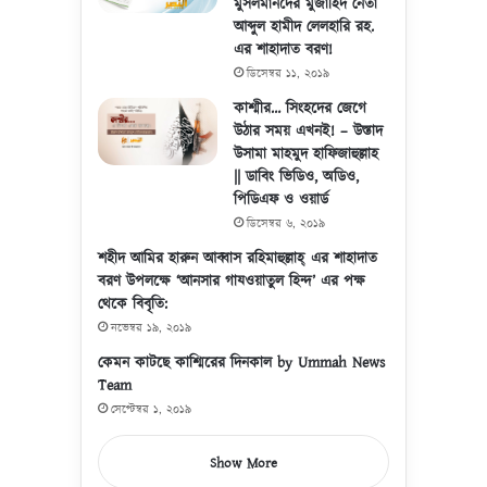
মুসলমানদের মুজাহিদ নেতা
আব্দুল হামীদ লেলহারি রহ.
এর শাহাদাত বরণ!
ডিসেম্বর ১১, ২০১৯
কাশ্মীর… সিংহদের জেগে
উঠার সময় এখনই! – উস্তাদ
উসামা মাহমুদ হাফিজাহুল্লাহ
|| ডাবিং ভিডিও, অডিও,
পিডিএফ ও ওয়ার্ড
ডিসেম্বর ৬, ২০১৯
শহীদ আমির হারুন আব্বাস রহিমাহুল্লাহ্ এর শাহাদাত
বরণ উপলক্ষে ‘আনসার গাযওয়াতুল হিন্দ’ এর পক্ষ
থেকে বিবৃতি:
নভেম্বর ১৯, ২০১৯
কেমন কাটছে কাশ্মিরের দিনকাল by Ummah News
Team
সেপ্টেম্বর ১, ২০১৯
Show More