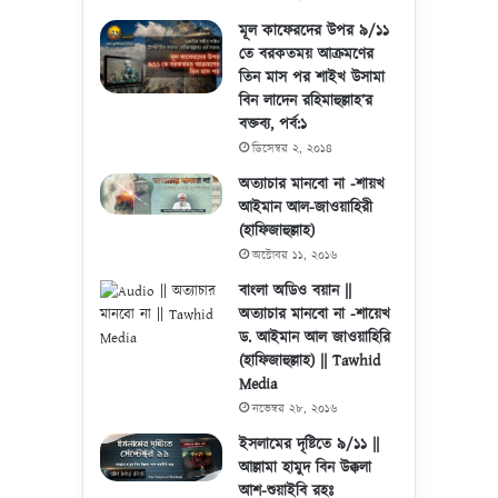
মূল কাফেরদের উপর ৯/১১
তে বরকতময় আক্রমণের
তিন মাস পর শাইখ উসামা
বিন লাদেন রহিমাহুল্লাহ’র
বক্তব্য, পর্ব:১
ডিসেম্বর ২, ২০১৪
অত্যাচার মানবো না -শায়খ
আইমান আল-জাওয়াহিরী
(হাফিজাহুল্লাহ)
অক্টোবর ১১, ২০১৬
বাংলা অডিও বয়ান ||
অত্যাচার মানবো না -শায়েখ
ড. আইমান আল জাওয়াহিরি
(হাফিজাহুল্লাহ) || Tawhid
Media
নভেম্বর ২৮, ২০১৬
ইসলামের দৃষ্টিতে ৯/১১ ||
আল্লামা হামুদ বিন উক্কলা
আশ-শুয়াইবি রহঃ