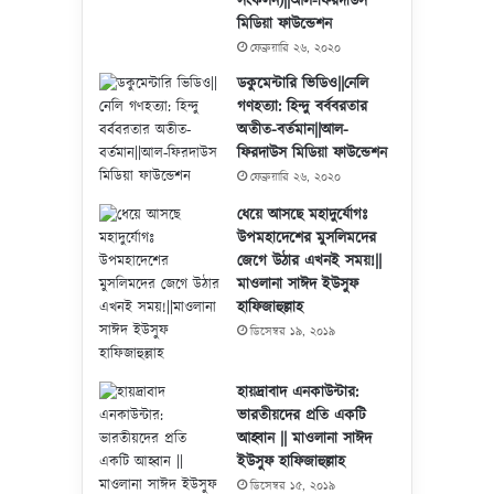
সংকলন)||আল-ফিরদাউস
মিডিয়া ফাউন্ডেশন
ফেব্রুয়ারি ২৬, ২০২০
ডকুমেন্টারি ভিডিও||নেলি
গণহত্যা: হিন্দু বর্ববরতার
অতীত-বর্তমান||আল-
ফিরদাউস মিডিয়া ফাউন্ডেশন
ফেব্রুয়ারি ২৬, ২০২০
ধেয়ে আসছে মহাদুর্যোগঃ
উপমহাদেশের মুসলিমদের
জেগে উঠার এখনই সময়!||
মাওলানা সাঈদ ইউসুফ
হাফিজাহুল্লাহ
ডিসেম্বর ১৯, ২০১৯
হায়দ্রাবাদ এনকাউন্টার:
ভারতীয়দের প্রতি একটি
আহ্বান || মাওলানা সাঈদ
ইউসুফ হাফিজাহুল্লাহ
ডিসেম্বর ১৫, ২০১৯