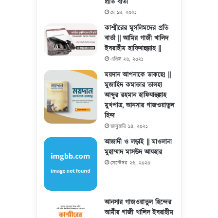
প্রতি বার্তা
মে ১৪, ২০২১
কাশ্মীরের মুসলিমদের প্রতি
বার্তা || আমির গাজী খালিদ
ইবরাহীম হাফিযাহুল্লাহ ||
এপ্রিল ২৬, ২০২১
ময়দান আপনাকে ডাকছে! ||
মুজাহিদ কমান্ডার তালহা
আব্দুর রহমান হাফিযাহুল্লাহ
মুখপাত্র, আনসার গাজওয়াতুল
হিন্দ
জানুয়ারি ১৪, ২০২১
আজাদী ও লড়াই || মাওলানা
মুহাম্মাদ মাসউদ আযহার
সেপ্টেম্বর ২৬, ২০২০
আনসার গাজওয়াতুল হিন্দের
আমীর গাজী খালিদ ইবরাহীম