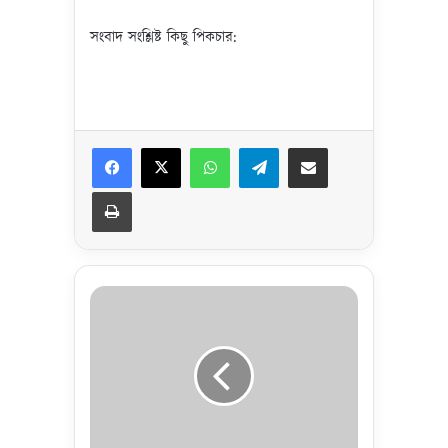
সংবাদ সংশ্লিষ্ট কিছু পিকচার:
Facebook
X
WhatsApp
Telegram
Share via Email
Print
সৌ
দি
আ
র
বে
শা
য়ে
খ