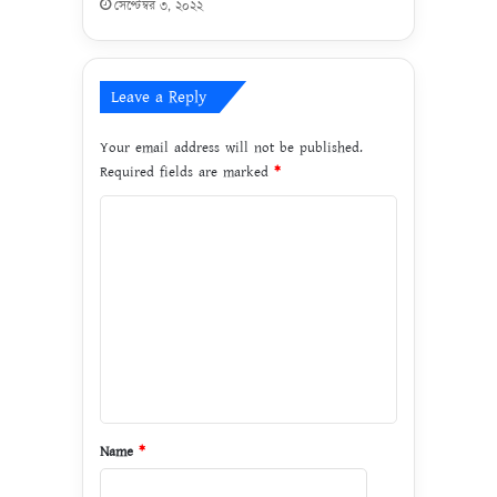
সেপ্টেম্বর ৩, ২০২২
Leave a Reply
Your email address will not be published.
Required fields are marked
*
C
o
m
m
e
n
t
*
Name
*