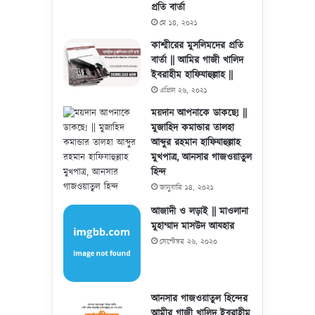
প্রতি বার্তা
মে ১৪, ২০২১
কাশ্মীরের মুসলিমদের প্রতি
বার্তা || আমির গাজী খালিদ
ইবরাহীম হাফিযাহুল্লাহ ||
এপ্রিল ২৬, ২০২১
ময়দান আপনাকে ডাকছে! ||
মুজাহিদ কমান্ডার তালহা
আব্দুর রহমান হাফিযাহুল্লাহ
মুখপাত্র, আনসার গাজওয়াতুল
হিন্দ
জানুয়ারি ১৪, ২০২১
আজাদী ও লড়াই || মাওলানা
মুহাম্মাদ মাসউদ আযহার
সেপ্টেম্বর ২৬, ২০২০
আনসার গাজওয়াতুল হিন্দের
আমীর গাজী খালিদ ইবরাহীম