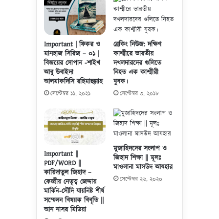
হ
ত
৫
শি
Important | ফিকর ও
ব্রেকিং নিউজ: দক্ষিণ
শু
মানহাজ সিরিজ – ০১ |
কাশ্মীরে ভারতীয়
,
বিজয়ের সোপান -শাইখ
দখলদারদের গুলিতে
আ
আবু উবাইদা
নিহত এক কাশ্মীরী
হ
আলমাকদিসি রহিমাহুল্লাহ
যুবক।
ত
সেপ্টেম্বর ১১, ২০২১
সেপ্টেম্বর ৩, ২০১৮
১
০
!
মুজাহিদদের সংলাপ ও
Important ||
জিহাদ শিক্ষা || মূলঃ
PDF/WORD ||
মাওলানা মাসউদ আযহার
কায়িদাতুল জিহাদ –
সেপ্টেম্বর ২৬, ২০২০
কেন্দ্রীয় নেতৃত্ব জেদ্দায়
মার্কিন-সৌদি যায়নিষ্ট শীর্ষ
সম্মেলন বিষয়ক বিবৃতি ||
আন নাসর মিডিয়া