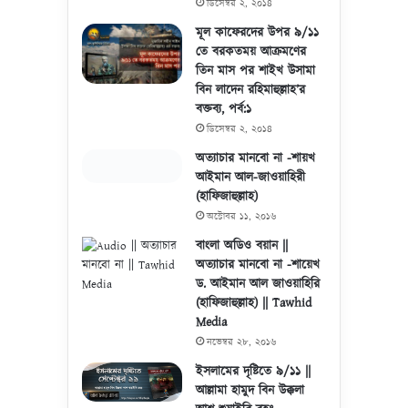
ডিসেম্বর ২, ২০১৪
মূল কাফেরদের উপর ৯/১১
তে বরকতময় আক্রমণের
তিন মাস পর শাইখ উসামা
বিন লাদেন রহিমাহুল্লাহ’র
বক্তব্য, পর্ব:১
ডিসেম্বর ২, ২০১৪
অত্যাচার মানবো না -শায়খ
আইমান আল-জাওয়াহিরী
(হাফিজাহুল্লাহ)
অক্টোবর ১১, ২০১৬
বাংলা অডিও বয়ান ||
অত্যাচার মানবো না -শায়েখ
ড. আইমান আল জাওয়াহিরি
(হাফিজাহুল্লাহ) || Tawhid
Media
নভেম্বর ২৮, ২০১৬
ইসলামের দৃষ্টিতে ৯/১১ ||
আল্লামা হামুদ বিন উক্কলা