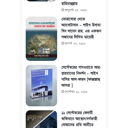
রাহিমাহুল্লাহ
জানুয়ারি ১৫, ২০১৮
তোরাবোরা থেকে
অ্যাবোটাবাদ – শাইখ উসামা
বিন লাদেন রাহ. এর একজন
সন্তানের লিখিত ডায়েরী
আগস্ট ২২, ২০১৮
সেপ্টেম্বরের গাযওয়াতে আর-
রাহমানের নিদর্শন – শাইখ
নাসির আল-ফাহদ [ফাক্কাল্লাহু
আসরা ]
সেপ্টেম্বর ১১, ২০১৮
১১ সেপ্টেম্বরের ফেদায়ী
অভিযানে আত্মোৎসর্গকারী
যোদ্ধাদের প্রতি আমীরে