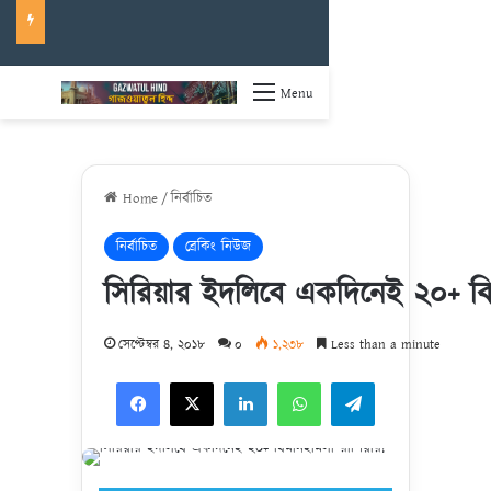
Menu
Home
/
নির্বাচিত
নির্বাচিত
ব্রেকিং নিউজ
সিরিয়ার ইদলিবে একদিনেই ২০+ বি
সেপ্টেম্বর ৪, ২০১৮
০
১,২৩৮
Less than a minute
Facebook
X
LinkedIn
WhatsApp
Telegram