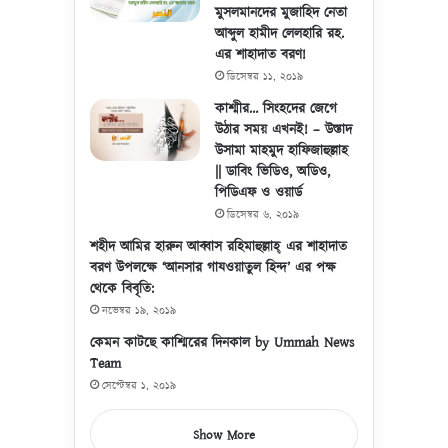
মুসলমানদের মুজাহিদ নেতা
আব্দুল হামীদ লেলহারি রহ.
এর শাহাদাত বরণ!
ডিসেম্বর ১১, ২০১৯
কাশ্মীর… সিংহদের জেগে
উঠার সময় এখনই! – উস্তাদ
উসামা মাহমুদ হাফিজাহুল্লাহ
|| ডাবিং ভিডিও, অডিও,
পিডিএফ ও ওয়ার্ড
ডিসেম্বর ৬, ২০১৯
শহীদ আমির হারুন আব্বাস রহিমাহুল্লাহ্ এর শাহাদাত
বরণ উপলক্ষে ‘আনসার গাযওয়াতুল হিন্দ’ এর পক্ষ
থেকে বিবৃতি:
নভেম্বর ১৯, ২০১৯
কেমন কাটছে কাশ্মিরের দিনকাল by Ummah News
Team
সেপ্টেম্বর ১, ২০১৯
Show More