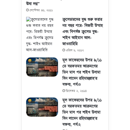
ঊষা লগ্ন”
সেপ্টেম্বর ৩০, ২০১১
ক্রুসেডারদের যুদ্ধ শুরু করার
নয় বছর পরে- বিজয়ী উম্মাহ
এবং বিপর্যস্ত ক্রুসেড যুদ্ধ-
শাইখ আইমান আল-
জাওয়াহিরি
এপ্রিল ৬, ২০১২
মূল কাফেরদের উপর ৯/১১
তে বরকতময় আক্রমণের
তিন মাস পর শাইখ উসামা
বিন লাদেন রহিমাহুল্লাহ’র
বক্তব্য, পর্ব:৩
ডিসেম্বর ২, ২০১৪
মূল কাফেরদের উপর ৯/১১
তে বরকতময় আক্রমণের
তিন মাস পর শাইখ উসামা
বিন লাদেন রহিমাহুল্লাহ’র
বক্তব্য, পর্ব:২