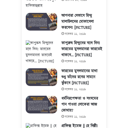
আপনারা যেভাবে হিন্দু
মালাউলদের মোকাবেলা
করবেন! [PICTURE]
নভেম্বর ১১, ২০১৯
কাপুরুষ হিন্দুদের বলে দিন!
ভারতের মুসলমানরা ভারতেই
থাকবে… [PICTURE]
নভেম্বর ১১, ২০১৯
ভারতের মুসলমানের মাথা
শুধু তাঁদের রবের সামনে
ঝুঁকবে [PICTURE]
নভেম্বর ১১, ২০১৯
ধর্মনিরপেক্ষতা ও সংযমের
গান গাওয়া লোকেরা আজ
কোথায়?
নভেম্বর ১১, ২০১৯
গ্রাফিক্স ইমেজ || হে দিল্লী!