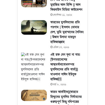
বেগ এর জীবনী -আবু
মুহাজির আল হিণ্দি || আল
ফিরদাউস মিডিয়া ফাউন্ডেশন
সেপ্টেম্বর ১১, ২০২০
ভারতের মুসলিমদের প্রতি
পয়গাম | ইসলাম তোমার
দেশ, তুমি মুহাম্মাদের সৈনিক!
| উস্তাদ উসামা মাহমুদ
হাফিজাহুল্লাহ
এপ্রিল ১৭, ২০২০
এই রক্ত যেন বৃথা না যায়!
[উপমহাদেশের
আত্মমর্যাদাবোধসম্পন্ন
মুসলিমদের প্রতি বার্তা]||
মাওলানা সাঈদ ইউসুফ
হাফিজ
মার্চ ৮, ২০২০
ভারত আর্কাইভ||(ভারতে
হিন্দুদের মুসলিম নির্যাতনের
গুরুত্বপূর্ণ কিছু নথিপত্রের