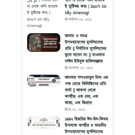
বসে না থেকে খালি হাতকে
ই মুষ্টিবদ্ধ কর! | Don’t Sit
Idly Grieving!
অক্টোবর ১৩, ২০২১
আসাম ও সমগ্র
উপমহাদেশের মুসলিমদের
প্রতি || নির্যাতিত মুসলিমদের
ভুলে যাবেন না! || মাওলানা
সাঈদ ইউসুফ হাফিযাহুল্লাহ
সেপ্টেম্বর ২৭, ২০২১
আনসার গাযওয়াতুল হিন্দ এর
পক্ষ থেকে ফিলিস্তিনের প্রতি
বার্তা || আকসা থেকে
কাশ্মীর: এক দেহ, এক
আত্মা, এক জিহাদ!
মে ২২, ২০২১
১৪৪২ হিজরির ঈদ-উল-ফিতর
উপলক্ষে কাশ্মীর ও ভারতীয়
উপমহাদেশের মুসলিমদের