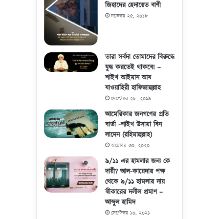
জিহাদের হেদায়েত বাণী
নভেম্বর ২৫, ২০১৮
তারা সর্বদা তোমাদের বিরুদ্ধে
যুদ্ধ করতেই থাকবে! –
শাইখ আইমান আয
যাওয়াহিরী হাফিজাহুল্লাহ
সেপ্টেম্বর ২৮, ২০১৯
আমেরিকার জনগণের প্রতি
বার্তা -শাইখ উসামা বিন
লাদেন (রহিমাহুল্লাহ)
অক্টোবর ৩০, ২০২০
৯/১১ এর হামলার জন্য কে
দায়ী? আল-কায়েদার পক্ষ
থেকে ৯/১১ হামলার দায়
স্বীকারের দলীল প্রমাণ –
আব্দুল হামিদ
সেপ্টেম্বর ১০, ২০২১