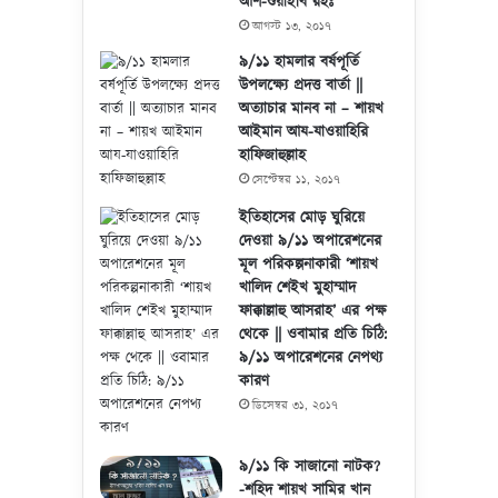
আশ-শুয়াইবি রহঃ
আগস্ট ১৩, ২০১৭
৯/১১ হামলার বর্ষপূর্তি
উপলক্ষ্যে প্রদত্ত বার্তা ||
অত্যাচার মানব না – শায়খ
আইমান আয-যাওয়াহিরি
হাফিজাহুল্লাহ
সেপ্টেম্বর ১১, ২০১৭
ইতিহাসের মোড় ঘুরিয়ে
দেওয়া ৯/১১ অপারেশনের
মূল পরিকল্পনাকারী ‘শায়খ
খালিদ শেইখ মুহাম্মাদ
ফাক্কাল্লাহু আসরাহ’ এর পক্ষ
থেকে || ওবামার প্রতি চিঠি:
৯/১১ অপারেশনের নেপথ্য
কারণ
ডিসেম্বর ৩১, ২০১৭
৯/১১ কি সাজানো নাটক?
-শহিদ শায়খ সামির খান