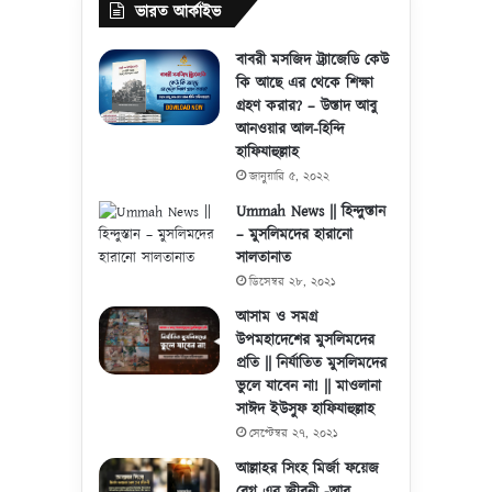
ভারত আর্কাইভ
বাবরী মসজিদ ট্র্যাজেডি কেউ
কি আছে এর থেকে শিক্ষা
গ্রহণ করার? – উস্তাদ আবু
আনওয়ার আল-হিন্দি
হাফিযাহুল্লাহ
জানুয়ারি ৫, ২০২২
Ummah News || হিন্দুস্তান
– মুসলিমদের হারানো
সালতানাত
ডিসেম্বর ২৮, ২০২১
আসাম ও সমগ্র
উপমহাদেশের মুসলিমদের
প্রতি || নির্যাতিত মুসলিমদের
ভুলে যাবেন না! || মাওলানা
সাঈদ ইউসুফ হাফিযাহুল্লাহ
সেপ্টেম্বর ২৭, ২০২১
আল্লাহর সিংহ মির্জা ফয়েজ