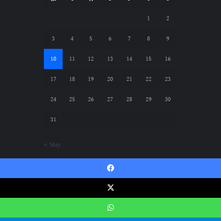
1
2
3
4
5
6
7
8
9
10
11
12
13
14
15
16
17
18
19
20
21
22
23
24
25
26
27
28
29
30
31
« May
Facebook
Gazwatul Hind || গাজওয়াতুল হিন্দ © Copyright
X
2024, All Rights Reserved
WhatsApp