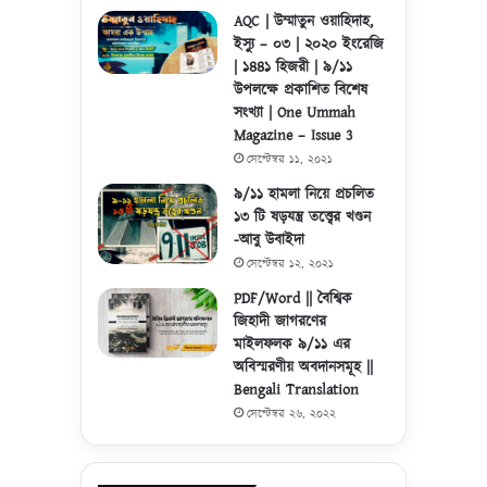
AQC | উম্মাতুন ওয়াহিদাহ,
ইস্যু – ০৩ | ২০২০ ইংরেজি
| ১৪৪১ হিজরী | ৯/১১
উপলক্ষে প্রকাশিত বিশেষ
সংখ্যা | One Ummah
Magazine – Issue 3
সেপ্টেম্বর ১১, ২০২১
৯/১১ হামলা নিয়ে প্রচলিত
১৩ টি ষড়যন্ত্র তত্ত্বের খণ্ডন
-আবু উবাইদা
সেপ্টেম্বর ১২, ২০২১
PDF/Word || বৈশ্বিক
জিহাদী জাগরণের
মাইলফলক ৯/১১ এর
অবিস্মরণীয় অবদানসমূহ ||
Bengali Translation
সেপ্টেম্বর ২৬, ২০২২