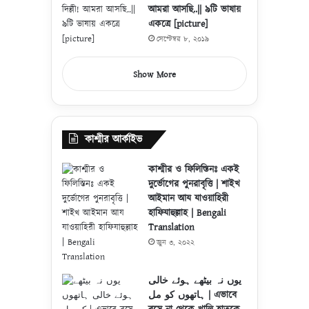
আমরা আসছি..|| ৯টি ভাষায়
একত্রে [picture]
সেপ্টেম্বর ৮, ২০১৯
Show More
কাশ্মীর আর্কাইভ
কাশ্মীর ও ফিলিস্তিনঃ একই
দুর্ভোগের পুনরাবৃত্তি | শাইখ
আইমান আয যাওয়াহিরী
হাফিযাহুল্লাহ | Bengali
Translation
জুন ৩, ২০২২
یوں نہ بیٹھے ہوئے خالی
ہاتھوں کو مل | এভাবে