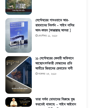
সেপ্টেম্বরের গাযওয়াতে আর-
রাহমানের নিদর্শন – শাইখ নাসির
আল-ফাহদ [ফাক্কাল্লাহু আসরা ]
সেপ্টেম্বর ১১, ২০১৮
১১ সেপ্টেম্বরের ফেদায়ী অভিযানে
আত্মোৎসর্গকারী যোদ্ধাদের প্রতি
আমীরে জিহাদের হেদায়েত বাণী
নভেম্বর ২৫, ২০১৮
তারা সর্বদা তোমাদের বিরুদ্ধে যুদ্ধ
করতেই থাকবে! – শাইখ আইমান