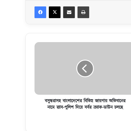
Facebook
X
Share via Email
Print
ব
সু
ন্ধ
রা
স
হ
বাং
লা
দে
শে
বসুন্ধরাসহ বাংলাদেশের বিভিন্ন জায়গায় অভিযানের
র
নামে র‌্যাব-পুলিশ দিয়ে বর্বর ক্র্যাক-ডাউন চলছে
বি
ভি
ন্ন