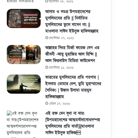
ডিসেম্বর ২৮, ২০২১
আসাম ও সমগ্র উপমহাদেশের
মুসলিমদের প্রতি || নির্যাতিত
মুসলিমদের ভুলে যাবেন না! ||
মাওলানা সাঈদ ইউসুফ হাফিযাহুল্লাহ
সেপ্টেম্বর ২৭, ২০২১
আল্লাহর সিংহ মির্জা ফয়েজ বেগ এর
জীবনী -আবু মুহাজির আল হিণ্দি ||
আল ফিরদাউস মিডিয়া ফাউন্ডেশন
সেপ্টেম্বর ১১, ২০২০
ভারতের মুসলিমদের প্রতি পয়গাম |
ইসলাম তোমার দেশ, তুমি মুহাম্মাদের
সৈনিক! | উস্তাদ উসামা মাহমুদ
হাফিজাহুল্লাহ
এপ্রিল ১৭, ২০২০
এই রক্ত যেন বৃথা না যায়!
[উপমহাদেশের আত্মমর্যাদাবোধসম্পন্ন
মুসলিমদের প্রতি বার্তা]||মাওলানা
সাঈদ ইউসুফ হাফিজ