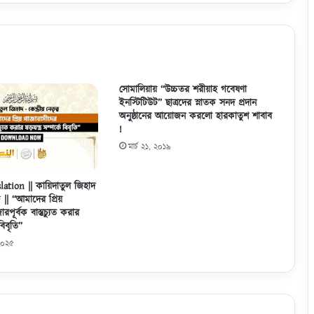
র
কো
র
বা
নি
র
প
সোমালিয়ায় “উচ্চতর শরীয়াহ গবেষণা
ইনস্টিটিউট” ছাত্রদের স্নাতক সনদ প্রদান
শু
অনুষ্ঠানের আয়োজন করলো হারকাতুশ শাবাব
র
!
হা
ট
মার্চ ২১, ২০১৯
গু
লো
ation || কায়িদাতুল জিহাদ
আ
্ব || “আমাদের প্রিয়
ও
পূর্বক বাস্তুচ্যুত করার
য়া
 বিবৃতি”
মী
 ২০২৫
লী
গ
ও
স
র