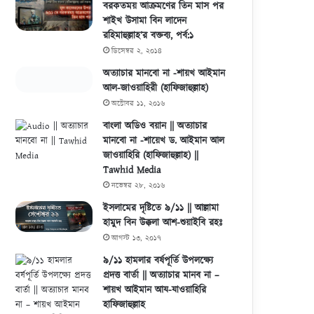
বরকতময় আক্রমণের তিন মাস পর
শাইখ উসামা বিন লাদেন
রহিমাহুল্লাহ’র বক্তব্য, পর্ব:১
ডিসেম্বর ২, ২০১৪
অত্যাচার মানবো না -শায়খ আইমান
আল-জাওয়াহিরী (হাফিজাহুল্লাহ)
অক্টোবর ১১, ২০১৬
বাংলা অডিও বয়ান || অত্যাচার
মানবো না -শায়েখ ড. আইমান আল
জাওয়াহিরি (হাফিজাহুল্লাহ) ||
Tawhid Media
নভেম্বর ২৮, ২০১৬
ইসলামের দৃষ্টিতে ৯/১১ || আল্লামা
হামুদ বিন উক্কলা আশ-শুয়াইবি রহঃ
আগস্ট ১৩, ২০১৭
৯/১১ হামলার বর্ষপূর্তি উপলক্ষ্যে
প্রদত্ত বার্তা || অত্যাচার মানব না –
শায়খ আইমান আয-যাওয়াহিরি
হাফিজাহুল্লাহ