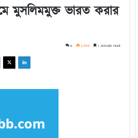
ে মুসলিমমুক্ত ভারত করার
০
১,৩৮৮
1 minute read
Facebook
X
LinkedIn