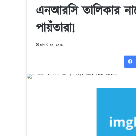
এনআরসি তালিকার নাম
পায়ঁতারা!
আগস্ট ১০, ২০১৮