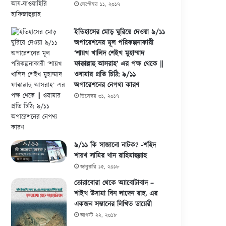
সেপ্টেম্বর ১১, ২০১৭
ইতিহাসের মোড় ঘুরিয়ে দেওয়া ৯/১১
অপারেশনের মূল পরিকল্পনাকারী
‘শায়খ খালিদ শেইখ মুহাম্মাদ
ফাক্কাল্লাহু আসরাহ’ এর পক্ষ থেকে ||
ওবামার প্রতি চিঠি: ৯/১১
অপারেশনের নেপথ্য কারণ
ডিসেম্বর ৩১, ২০১৭
৯/১১ কি সাজানো নাটক? -শহিদ
শায়খ সামির খান রাহিমাহুল্লাহ
জানুয়ারি ১৫, ২০১৮
তোরাবোরা থেকে অ্যাবোটাবাদ –
শাইখ উসামা বিন লাদেন রাহ. এর
একজন সন্তানের লিখিত ডায়েরী
আগস্ট ২২, ২০১৮