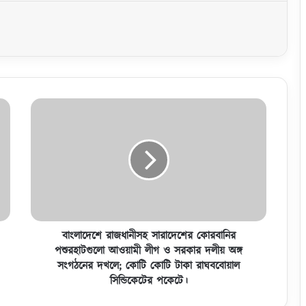
বাং
লা
দে
শে
রা
জ
ধা
নী
স
হ
বাংলাদেশে রাজধানীসহ সারাদেশের কোরবানির
সা
পশুরহাটগুলো আওয়ামী লীগ ও সরকার দলীয় অঙ্গ
রা
সংগঠনের দখলে; কোটি কোটি টাকা রাঘববোয়াল
দে
সিন্ডিকেটের পকেটে।
শে