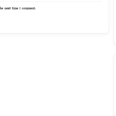
কা
রা
the next time I comment.
ঘ
ব
বো
য়া
ল
সি
ন্ডি
কে
টে
র
প
কে
টে
।