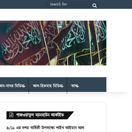
Search
for
আন-নাসর মিডিয়া
আল-হিকমাহ মিডিয়া
ভাষা
গাজওয়াতুল ম্যানহাটন আর্কাইভ
৯/১১ এর দশম বার্ষিকী উপলক্ষ্যে শাইখ আইমান আল