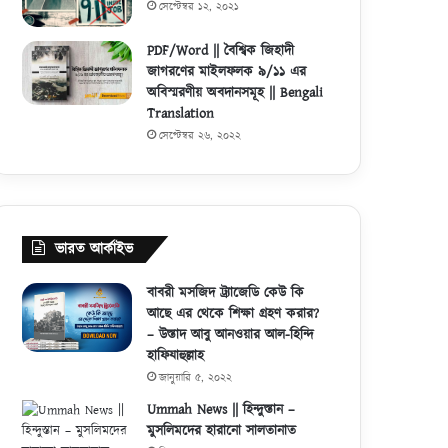
সেপ্টেম্বর ১২, ২০২১
PDF/Word || বৈশ্বিক জিহাদী
জাগরণের মাইলফলক ৯/১১ এর
অবিস্মরণীয় অবদানসমূহ || Bengali
Translation
সেপ্টেম্বর ২৬, ২০২২
ভারত আর্কাইভ
বাবরী মসজিদ ট্র্যাজেডি কেউ কি
আছে এর থেকে শিক্ষা গ্রহণ করার?
– উস্তাদ আবু আনওয়ার আল-হিন্দি
হাফিযাহুল্লাহ
জানুয়ারি ৫, ২০২২
Ummah News || হিন্দুস্তান –
মুসলিমদের হারানো সালতানাত