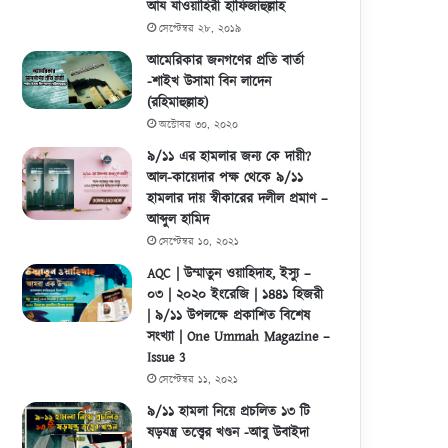
আয যাওয়াহিরী হাফিজাহুল্লাহ
সেপ্টেম্বর ২৮, ২০১৯
আমেরিকার জনগণের প্রতি বার্তা
-শাইখ উসামা বিন লাদেন
(রহিমাহুল্লাহ)
অক্টোবর ৩০, ২০২০
৯/১১ এর হামলার জন্য কে দায়ী?
আল-কায়েদার পক্ষ থেকে ৯/১১
হামলার দায় স্বীকারের দলীল প্রমাণ –
আব্দুল হামিদ
সেপ্টেম্বর ১০, ২০২১
AQC | উম্মাতুন ওয়াহিদাহ, ইস্যু –
০৩ | ২০২০ ইংরেজি | ১৪৪১ হিজরী
| ৯/১১ উপলক্ষে প্রকাশিত বিশেষ
সংখ্যা | One Ummah Magazine –
Issue 3
সেপ্টেম্বর ১১, ২০২১
৯/১১ হামলা নিয়ে প্রচলিত ১৩ টি
ষড়যন্ত্র তত্ত্বের খণ্ডন -আবু উবাইদা