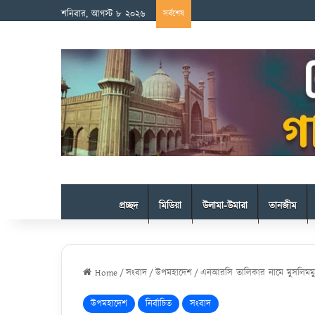
শনিবার, আগস্ট ৮ ২০২৬
সর্বশেষ
প্রচ্ছদ
মিডিয়া
উলামা-উমারা
তানজীম
Home
/
সংবাদ
/
উপমহাদেশ
/
এনআরসি তালিকার নামে মুসলিমমুক
উপমহাদেশ
নির্বাচিত
সংবাদ