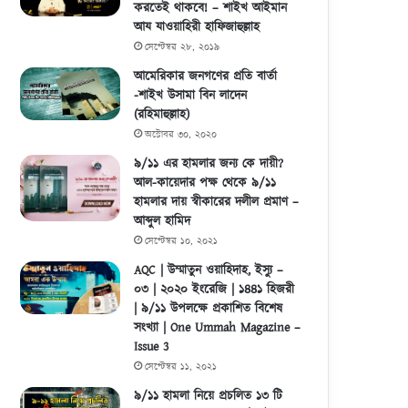
করতেই থাকবে! – শাইখ আইমান
আয যাওয়াহিরী হাফিজাহুল্লাহ
সেপ্টেম্বর ২৮, ২০১৯
আমেরিকার জনগণের প্রতি বার্তা
-শাইখ উসামা বিন লাদেন
(রহিমাহুল্লাহ)
অক্টোবর ৩০, ২০২০
৯/১১ এর হামলার জন্য কে দায়ী?
আল-কায়েদার পক্ষ থেকে ৯/১১
হামলার দায় স্বীকারের দলীল প্রমাণ –
আব্দুল হামিদ
সেপ্টেম্বর ১০, ২০২১
AQC | উম্মাতুন ওয়াহিদাহ, ইস্যু –
০৩ | ২০২০ ইংরেজি | ১৪৪১ হিজরী
| ৯/১১ উপলক্ষে প্রকাশিত বিশেষ
সংখ্যা | One Ummah Magazine –
Issue 3
সেপ্টেম্বর ১১, ২০২১
৯/১১ হামলা নিয়ে প্রচলিত ১৩ টি