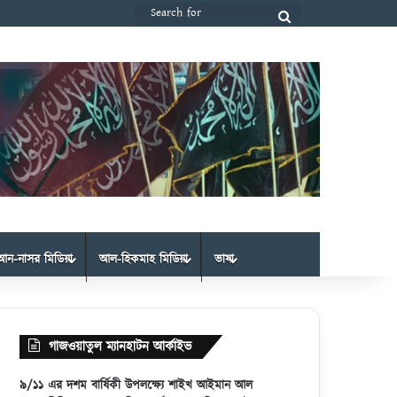
Search
for
আন-নাসর মিডিয়া
আল-হিকমাহ মিডিয়া
ভাষা
গাজওয়াতুল ম্যানহাটন আর্কাইভ
৯/১১ এর দশম বার্ষিকী উপলক্ষ্যে শাইখ আইমান আল