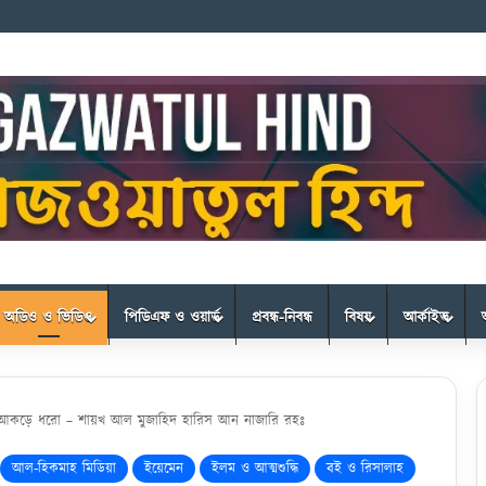
অডিও ও ভিডিও
পিডিএফ ও ওয়ার্ড
প্রবন্ধ-নিবন্ধ
বিষয়
আর্কাইভ
ুকে আকড়ে ধরো – শায়খ আল মুজাহিদ হারিস আন নাজারি রহঃ
আল-হিকমাহ মিডিয়া
ইয়েমেন
ইলম ও আত্মশুদ্ধি
বই ও রিসালাহ