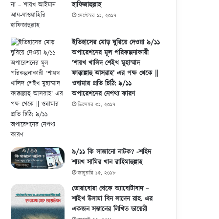
হাফিজাহুল্লাহ
সেপ্টেম্বর ১১, ২০১৭
ইতিহাসের মোড় ঘুরিয়ে দেওয়া ৯/১১
অপারেশনের মূল পরিকল্পনাকারী
‘শায়খ খালিদ শেইখ মুহাম্মাদ
ফাক্কাল্লাহু আসরাহ’ এর পক্ষ থেকে ||
ওবামার প্রতি চিঠি: ৯/১১
অপারেশনের নেপথ্য কারণ
ডিসেম্বর ৩১, ২০১৭
৯/১১ কি সাজানো নাটক? -শহিদ
শায়খ সামির খান রাহিমাহুল্লাহ
জানুয়ারি ১৫, ২০১৮
তোরাবোরা থেকে অ্যাবোটাবাদ –
শাইখ উসামা বিন লাদেন রাহ. এর
একজন সন্তানের লিখিত ডায়েরী