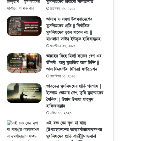
মুসলিমদের হারানো সালতানাত
ডিসেম্বর ২৮, ২০২১
আসাম ও সমগ্র উপমহাদেশের
মুসলিমদের প্রতি || নির্যাতিত
মুসলিমদের ভুলে যাবেন না! ||
মাওলানা সাঈদ ইউসুফ হাফিযাহুল্লাহ
সেপ্টেম্বর ২৭, ২০২১
আল্লাহর সিংহ মির্জা ফয়েজ বেগ এর
জীবনী -আবু মুহাজির আল হিণ্দি ||
আল ফিরদাউস মিডিয়া ফাউন্ডেশন
সেপ্টেম্বর ১১, ২০২০
ভারতের মুসলিমদের প্রতি পয়গাম |
ইসলাম তোমার দেশ, তুমি মুহাম্মাদের
সৈনিক! | উস্তাদ উসামা মাহমুদ
হাফিজাহুল্লাহ
এপ্রিল ১৭, ২০২০
এই রক্ত যেন বৃথা না যায়!
[উপমহাদেশের আত্মমর্যাদাবোধসম্পন্ন
মুসলিমদের প্রতি বার্তা]||মাওলানা