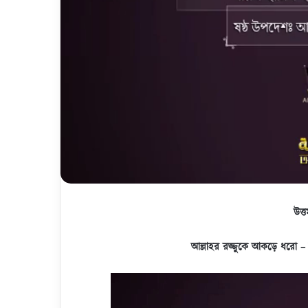
উত্
আল্লাহর রজ্জুকে আকড়ে ধরো 