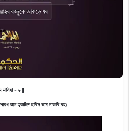
তম নাসিহা – ৬ ||
– শায়খ আল মুজাহিদ হারিস আন নাজারি রহঃ