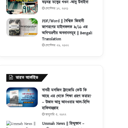
ষড়যন্ত্র তত্ত্বের খণ্ডন -আবু উবাইদা
সেপ্টেম্বর ১২, ২০২১
PDF/Word || বৈশ্বিক জিহাদী
জাগরণের মাইলফলক ৯/১১ এর
অবিস্মরণীয় অবদানসমূহ || Bengali
Translation
সেপ্টেম্বর ২৬, ২০২২
ভারত আর্কাইভ
বাবরী মসজিদ ট্র্যাজেডি কেউ কি
আছে এর থেকে শিক্ষা গ্রহণ করার?
– উস্তাদ আবু আনওয়ার আল-হিন্দি
হাফিযাহুল্লাহ
জানুয়ারি ৫, ২০২২
Ummah News || হিন্দুস্তান –