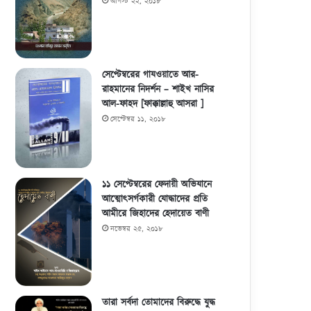
আগস্ট ২২, ২০১৮
সেপ্টেম্বরের গাযওয়াতে আর-
রাহমানের নিদর্শন – শাইখ নাসির
আল-ফাহদ [ফাক্কাল্লাহু আসরা ]
সেপ্টেম্বর ১১, ২০১৮
১১ সেপ্টেম্বরের ফেদায়ী অভিযানে
আত্মোৎসর্গকারী যোদ্ধাদের প্রতি
আমীরে জিহাদের হেদায়েত বাণী
নভেম্বর ২৫, ২০১৮
তারা সর্বদা তোমাদের বিরুদ্ধে যুদ্ধ