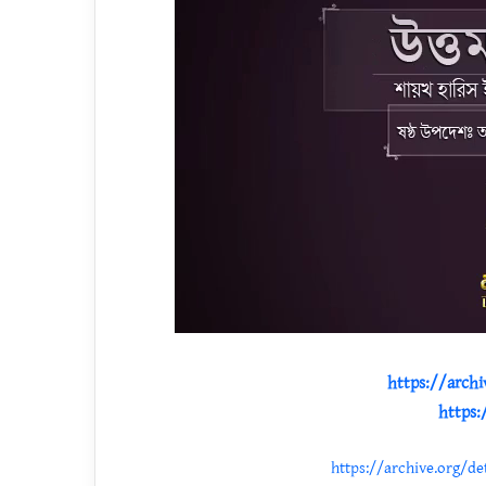
https://arch
https:
https://archive.org/de