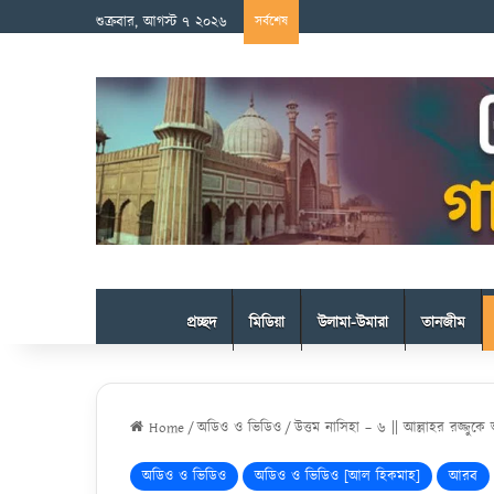
শুক্রবার, আগস্ট ৭ ২০২৬
সর্বশেষ
প্রচ্ছদ
মিডিয়া
উলামা-উমারা
তানজীম
Home
/
অডিও ও ভিডিও
/
উত্তম নাসিহা – ৬ || আল্লাহর রজ্জ
অডিও ও ভিডিও
অডিও ও ভিডিও [আল হিকমাহ]
আরব