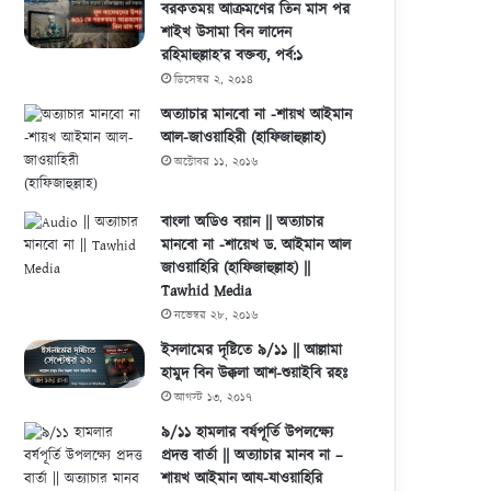
বরকতময় আক্রমণের তিন মাস পর
শাইখ উসামা বিন লাদেন
রহিমাহুল্লাহ’র বক্তব্য, পর্ব:১
ডিসেম্বর ২, ২০১৪
অত্যাচার মানবো না -শায়খ আইমান
আল-জাওয়াহিরী (হাফিজাহুল্লাহ)
অক্টোবর ১১, ২০১৬
বাংলা অডিও বয়ান || অত্যাচার
মানবো না -শায়েখ ড. আইমান আল
জাওয়াহিরি (হাফিজাহুল্লাহ) ||
Tawhid Media
নভেম্বর ২৮, ২০১৬
ইসলামের দৃষ্টিতে ৯/১১ || আল্লামা
হামুদ বিন উক্কলা আশ-শুয়াইবি রহঃ
আগস্ট ১৩, ২০১৭
৯/১১ হামলার বর্ষপূর্তি উপলক্ষ্যে
প্রদত্ত বার্তা || অত্যাচার মানব না –
শায়খ আইমান আয-যাওয়াহিরি