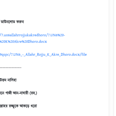
্ড ডাউনলোড করুন
/7.un6allahrrojjukakredhoro/7.UN6%20-
u%20K%20Akre%20Dhoro.docx
9qspc/7.UN6_-_Allahr_Rojju_K_Akre_Dhoro.docx/file
———————–
উত্তম নাসিহা
নে গাজী আন-নাযারী (রহ.)
ল্লাহর রজ্জুকে আকড়ে ধরো