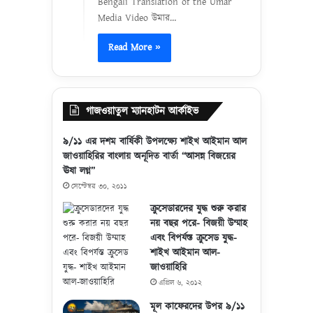
Bengali Translation of the Umar
Media Video উমার…
Read More »
গাজওয়াতুল ম্যানহাটন আর্কাইভ
৯/১১ এর দশম বার্ষিকী উপলক্ষ্যে শাইখ আইমান আল
জাওয়াহিরির বাংলায় অনূদিত বার্তা “আসন্ন বিজয়ের
ঊষা লগ্ন”
সেপ্টেম্বর ৩০, ২০১১
ক্রুসেডারদের যুদ্ধ শুরু করার
নয় বছর পরে- বিজয়ী উম্মাহ
এবং বিপর্যস্ত ক্রুসেড যুদ্ধ-
শাইখ আইমান আল-
জাওয়াহিরি
এপ্রিল ৬, ২০১২
মূল কাফেরদের উপর ৯/১১