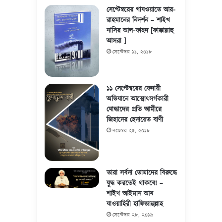
সেপ্টেম্বরের গাযওয়াতে আর-
রাহমানের নিদর্শন – শাইখ
নাসির আল-ফাহদ [ফাক্কাল্লাহু
আসরা ]
সেপ্টেম্বর ১১, ২০১৮
১১ সেপ্টেম্বরের ফেদায়ী
অভিযানে আত্মোৎসর্গকারী
যোদ্ধাদের প্রতি আমীরে
জিহাদের হেদায়েত বাণী
নভেম্বর ২৫, ২০১৮
তারা সর্বদা তোমাদের বিরুদ্ধে
যুদ্ধ করতেই থাকবে! –
শাইখ আইমান আয
যাওয়াহিরী হাফিজাহুল্লাহ
সেপ্টেম্বর ২৮, ২০১৯