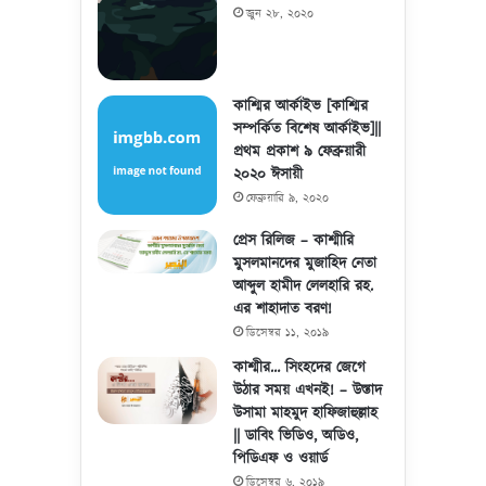
জুন ২৮, ২০২০
কাশ্মির আর্কাইভ [কাশ্মির
সম্পর্কিত বিশেষ আর্কাইভ]||
প্রথম প্রকাশ ৯ ফেব্রুয়ারী
২০২০ ঈসায়ী
ফেব্রুয়ারি ৯, ২০২০
প্রেস রিলিজ – কাশ্মীরি
মুসলমানদের মুজাহিদ নেতা
আব্দুল হামীদ লেলহারি রহ.
এর শাহাদাত বরণ!
ডিসেম্বর ১১, ২০১৯
কাশ্মীর… সিংহদের জেগে
উঠার সময় এখনই! – উস্তাদ
উসামা মাহমুদ হাফিজাহুল্লাহ
|| ডাবিং ভিডিও, অডিও,
পিডিএফ ও ওয়ার্ড
ডিসেম্বর ৬, ২০১৯