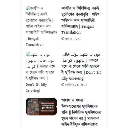
কাশ্মীর ও ফিলিস্তিনঃ একই
দুর্ভোগের পুনরাবৃত্তি | শাইখ
আইমান আয যাওয়াহিরী
হাফিযাহুল্লাহ | Bengali
Translation
জুন ৩, ২০২২
یوں نہ بیٹھے ہوئے خالی
ہاتھوں کو مل | এভাবে
বসে না থেকে খালি হাতকে
ই মুষ্টিবদ্ধ কর! | Don’t Sit
Idly Grieving!
অক্টোবর ১৩, ২০২১
আসাম ও সমগ্র
উপমহাদেশের মুসলিমদের
প্রতি || নির্যাতিত মুসলিমদের
ভুলে যাবেন না! || মাওলানা
সাঈদ ইউসুফ হাফিযাহুল্লাহ