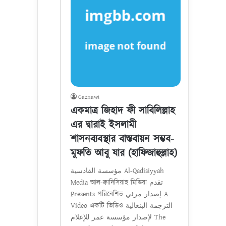
Gaznawi
একমাত্র জিহাদ ফী সাবিলিল্লাহ
এর দ্বারাই ইসলামী
শাসনব্যবস্থার বাস্তবায়ন সম্ভব-
মুফতি আবু যার (হাফিজাহুল্লাহ)
مؤسسة القادسية Al-Qadisiyyah
Media আল-ক্বাদিসিয়াহ মিডিয়া تقدم
Presents পরিবেশিত إصدار مرئي A
Video একটি ভিডিও الترجمة البنغالية
لإصدار مؤسسة عمر للإعلام The