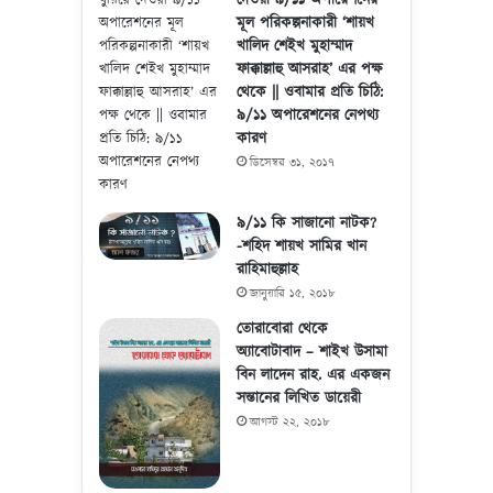
মূল পরিকল্পনাকারী ‘শায়খ
খালিদ শেইখ মুহাম্মাদ
ফাক্কাল্লাহু আসরাহ’ এর পক্ষ
থেকে || ওবামার প্রতি চিঠি:
৯/১১ অপারেশনের নেপথ্য
কারণ
ডিসেম্বর ৩১, ২০১৭
৯/১১ কি সাজানো নাটক?
-শহিদ শায়খ সামির খান
রাহিমাহুল্লাহ
জানুয়ারি ১৫, ২০১৮
তোরাবোরা থেকে
অ্যাবোটাবাদ – শাইখ উসামা
বিন লাদেন রাহ. এর একজন
সন্তানের লিখিত ডায়েরী
আগস্ট ২২, ২০১৮