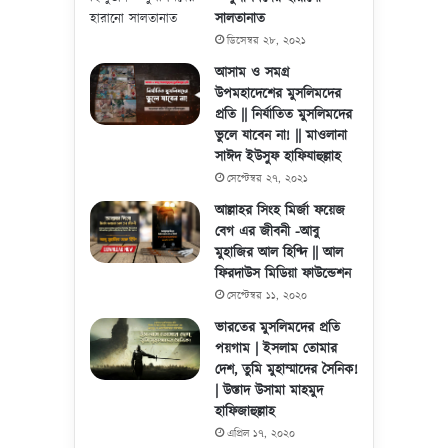
সালতানাত
ডিসেম্বর ২৮, ২০২১
আসাম ও সমগ্র
উপমহাদেশের মুসলিমদের
প্রতি || নির্যাতিত মুসলিমদের
ভুলে যাবেন না! || মাওলানা
সাঈদ ইউসুফ হাফিযাহুল্লাহ
সেপ্টেম্বর ২৭, ২০২১
আল্লাহর সিংহ মির্জা ফয়েজ
বেগ এর জীবনী -আবু
মুহাজির আল হিণ্দি || আল
ফিরদাউস মিডিয়া ফাউন্ডেশন
সেপ্টেম্বর ১১, ২০২০
ভারতের মুসলিমদের প্রতি
পয়গাম | ইসলাম তোমার
দেশ, তুমি মুহাম্মাদের সৈনিক!
| উস্তাদ উসামা মাহমুদ
হাফিজাহুল্লাহ
এপ্রিল ১৭, ২০২০