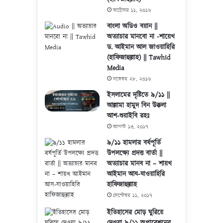
অক্টোবর ১১, ২০১৬
বাংলা অডিও বয়ান ||
অত্যাচার মানবো না -শায়েখ
ড. আইমান আল জাওয়াহিরি
(হাফিজাহুল্লাহ) || Tawhid
Media
নভেম্বর ২৮, ২০১৬
ইসলামের দৃষ্টিতে ৯/১১ ||
আল্লামা হামুদ বিন উক্কলা
আশ-শুয়াইবি রহঃ
আগস্ট ১৩, ২০১৭
৯/১১ হামলার বর্ষপূর্তি
উপলক্ষ্যে প্রদত্ত বার্তা ||
অত্যাচার মানব না – শায়খ
আইমান আয-যাওয়াহিরি
হাফিজাহুল্লাহ
সেপ্টেম্বর ১১, ২০১৭
ইতিহাসের মোড় ঘুরিয়ে
দেওয়া ৯/১১ অপারেশনের