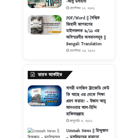
-আবু উবাইদা
সেপ্টেম্বর ১২, ২০২১
PDF/Word || বৈশ্বিক
জিহাদী জাগরণের
মাইলফলক ৯/১১ এর
অবিস্মরণীয় অবদানসমূহ ||
Bengali Translation
সেপ্টেম্বর ২৬, ২০২২
ভারত আর্কাইভ
বাবরী মসজিদ ট্র্যাজেডি কেউ
কি আছে এর থেকে শিক্ষা
গ্রহণ করার? – উস্তাদ আবু
আনওয়ার আল-হিন্দি
হাফিযাহুল্লাহ
জানুয়ারি ৫, ২০২২
Ummah News || হিন্দুস্তান
– মুসলিমদের হারানো