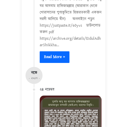
যর আযযাম হাফিজাহুল্লাহ (আরাকান থেকে
খোরাসানের পুণ্যভূমিতে হিজরতকারী একজন
দরদী আলিমে দ্বীন) অনলাইনে পড়ুন
https://justpaste.it/60yvs ডাউনলোড
করুন pdf
https://archive.org/details/EidulAdh
arShikkha…
Read More »
নভে
- ২০১৭ -
২৪ নভেম্বর