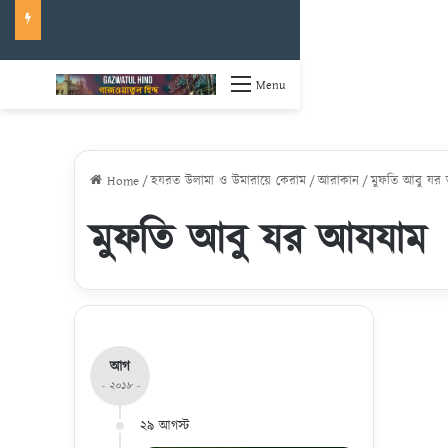
Menu
Home
/
হযরত উলামা ও উমারায়ে কেরাম
/
আরাকান
/
মুফতি আবু যর
মুফতি আবু যর আযযাম
আগ
- ২০১৮ -
২৯ আগস্ট