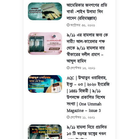
আমেরিকার জনগণের প্রতি
বার্তা -শাইখ উসামা বিন
লাদেন (রহিমাহুল্লাহ)
অক্টোবর ৩০, ২০২০
৯/১১ এর হামলার জন্য কে
দায়ী? আল-কায়েদার পক্ষ
থেকে ৯/১১ হামলার দায়
স্বীকারের দলীল প্রমাণ –
আব্দুল হামিদ
সেপ্টেম্বর ১০, ২০২১
AQC | উম্মাতুন ওয়াহিদাহ,
ইস্যু – ০৩ | ২০২০ ইংরেজি
| ১৪৪১ হিজরী | ৯/১১
উপলক্ষে প্রকাশিত বিশেষ
সংখ্যা | One Ummah
Magazine – Issue 3
সেপ্টেম্বর ১১, ২০২১
৯/১১ হামলা নিয়ে প্রচলিত
১৩ টি ষড়যন্ত্র তত্ত্বের খণ্ডন