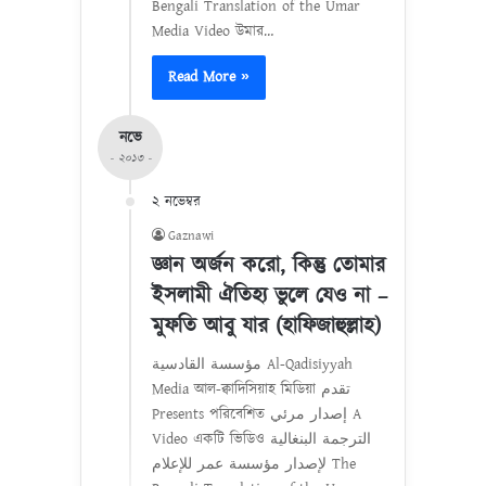
Bengali Translation of the Umar
Media Video উমার…
Read More »
নভে
- ২০১৩ -
২ নভেম্বর
Gaznawi
জ্ঞান অর্জন করো, কিন্তু তোমার
ইসলামী ঐতিহ্য ভুলে যেও না –
মুফতি আবু যার (হাফিজাহুল্লাহ)
مؤسسة القادسية Al-Qadisiyyah
Media আল-ক্বাদিসিয়াহ মিডিয়া تقدم
Presents পরিবেশিত إصدار مرئي A
Video একটি ভিডিও الترجمة البنغالية
لإصدار مؤسسة عمر للإعلام The