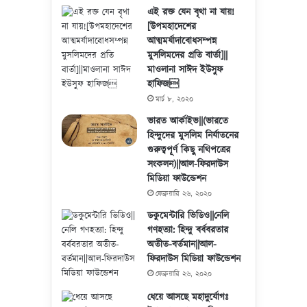
এই রক্ত যেন বৃথা না যায়!
[উপমহাদেশের
আত্মমর্যাদাবোধসম্পন্ন
মুসলিমদের প্রতি বার্তা]||
মাওলানা সাঈদ ইউসুফ
হাফিজ
মার্চ ৮, ২০২০
ভারত আর্কাইভ||(ভারতে
হিন্দুদের মুসলিম নির্যাতনের
গুরুত্বপূর্ণ কিছু নথিপত্রের
সংকলন)||আল-ফিরদাউস
মিডিয়া ফাউন্ডেশন
ফেব্রুয়ারি ২৬, ২০২০
ডকুমেন্টারি ভিডিও||নেলি
গণহত্যা: হিন্দু বর্ববরতার
অতীত-বর্তমান||আল-
ফিরদাউস মিডিয়া ফাউন্ডেশন
ফেব্রুয়ারি ২৬, ২০২০
ধেয়ে আসছে মহাদুর্যোগঃ