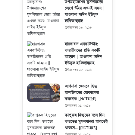
উপমহাদেশের মুসলিমদের
জেগে উঠার এখনই সময়!||
মাওলানা সাঈদ ইউসুফ
হাফিজাহুল্লাহ
ডিসেম্বর ১৯, ২০১৯
হায়দ্রাবাদ এনকাউন্টার:
ভারতীয়দের প্রতি একটি
আহ্বান || মাওলানা সাঈদ
ইউসুফ হাফিজাহুল্লাহ
ডিসেম্বর ১৫, ২০১৯
আপনারা যেভাবে হিন্দু
মালাউলদের মোকাবেলা
করবেন! [PICTURE]
নভেম্বর ১১, ২০১৯
কাপুরুষ হিন্দুদের বলে দিন!
ভারতের মুসলমানরা ভারতেই
থাকবে… [PICTURE]
নভেম্বর ১১, ২০১৯