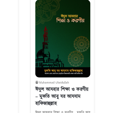
Muhammad Ubaidullah
ঈদুল আযহার শিক্ষা ও করণীয়
– মুফতি আবু যর আযযাম
হাফিজাহুল্লাহ
ঈদুল আজহার শিক্ষা ও করণীয় মুফতি আবু