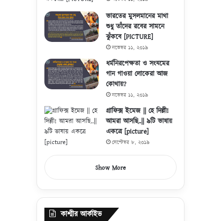
ভারতের মুসলমানের মাথা
শুধু তাঁদের রবের সামনে
ঝুঁকবে [PICTURE]
নভেম্বর ১১, ২০১৯
ধর্মনিরপেক্ষতা ও সংযমের
গান গাওয়া লোকেরা আজ
কোথায়?
নভেম্বর ১১, ২০১৯
গ্রাফিক্স ইমেজ || হে দিল্লী!
আমরা আসছি..|| ৯টি ভাষায়
একত্রে [picture]
সেপ্টেম্বর ৮, ২০১৯
Show More
কাশ্মীর আর্কাইভ