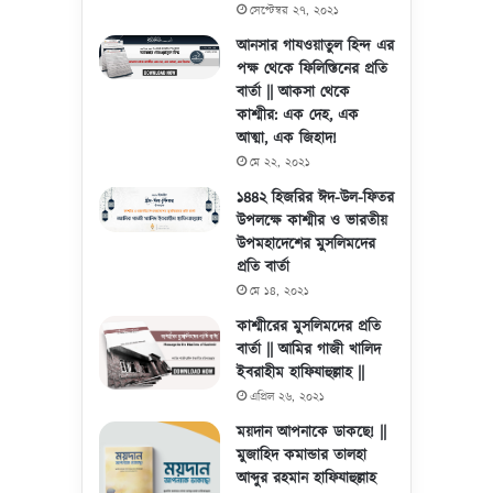
সেপ্টেম্বর ২৭, ২০২১
আনসার গাযওয়াতুল হিন্দ এর
পক্ষ থেকে ফিলিস্তিনের প্রতি
বার্তা || আকসা থেকে
কাশ্মীর: এক দেহ, এক
আত্মা, এক জিহাদ!
মে ২২, ২০২১
১৪৪২ হিজরির ঈদ-উল-ফিতর
উপলক্ষে কাশ্মীর ও ভারতীয়
উপমহাদেশের মুসলিমদের
প্রতি বার্তা
মে ১৪, ২০২১
কাশ্মীরের মুসলিমদের প্রতি
বার্তা || আমির গাজী খালিদ
ইবরাহীম হাফিযাহুল্লাহ ||
এপ্রিল ২৬, ২০২১
ময়দান আপনাকে ডাকছে! ||
মুজাহিদ কমান্ডার তালহা
আব্দুর রহমান হাফিযাহুল্লাহ