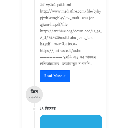
241vy2c2-pdf.html
http://www.mediafire.com/file/0jhy
pjwb3emgk3y/75._mufti-abu-jor-
ajjam-ha.pdf/file
https://archive.org/download/U_M_
A_3/75.%20mufti-abu-jor-ajjam-
ha.pdf অনলাইন লিংক-
https://justpaste.it/xubn
——————— মুফতি আবু যর আযযাম
হাফিজাহুল্লাহর জামাআতুল বাগদাদি…
Read More »
ডিসে
- ২০১৩ -
১৪ ডিসেম্বর