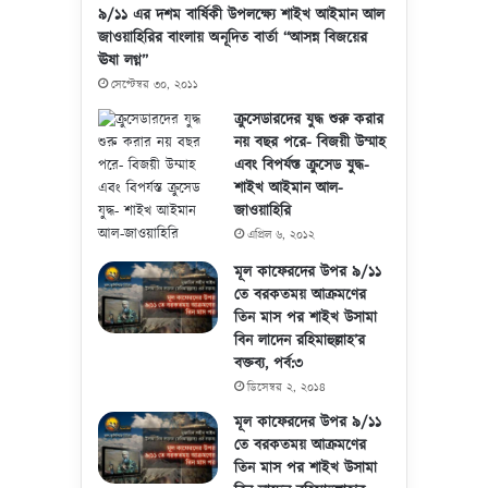
৯/১১ এর দশম বার্ষিকী উপলক্ষ্যে শাইখ আইমান আল
জাওয়াহিরির বাংলায় অনূদিত বার্তা “আসন্ন বিজয়ের
ঊষা লগ্ন”
সেপ্টেম্বর ৩০, ২০১১
ক্রুসেডারদের যুদ্ধ শুরু করার
নয় বছর পরে- বিজয়ী উম্মাহ
এবং বিপর্যস্ত ক্রুসেড যুদ্ধ-
শাইখ আইমান আল-
জাওয়াহিরি
এপ্রিল ৬, ২০১২
মূল কাফেরদের উপর ৯/১১
তে বরকতময় আক্রমণের
তিন মাস পর শাইখ উসামা
বিন লাদেন রহিমাহুল্লাহ’র
বক্তব্য, পর্ব:৩
ডিসেম্বর ২, ২০১৪
মূল কাফেরদের উপর ৯/১১
তে বরকতময় আক্রমণের
তিন মাস পর শাইখ উসামা