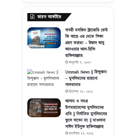
ভারত আর্কাইভ
বাবরী মসজিদ ট্র্যাজেডি কেউ
কি আছে এর থেকে শিক্ষা
গ্রহণ করার? – উস্তাদ আবু
আনওয়ার আল-হিন্দি
হাফিযাহুল্লাহ
জানুয়ারি ৫, ২০২২
Ummah News || হিন্দুস্তান
– মুসলিমদের হারানো
সালতানাত
ডিসেম্বর ২৮, ২০২১
আসাম ও সমগ্র
উপমহাদেশের মুসলিমদের
প্রতি || নির্যাতিত মুসলিমদের
ভুলে যাবেন না! || মাওলানা
সাঈদ ইউসুফ হাফিযাহুল্লাহ
সেপ্টেম্বর ২৭, ২০২১