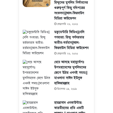
হিন্দুদের মুসলিম নির্যাতনের
গুরুত্বপূর্ণ কিছু নথিপত্রের
সংকলন)||আল-ফিরদাউস
মিডিয়া ফাউন্ডেশন
ফেব্রুয়ারি ২৬, ২০২০
ডকুমেন্টারি ভিডিও||নেলি
গণহত্যা: হিন্দু বর্ববরতার
অতীত-বর্তমান||আল-
ফিরদাউস মিডিয়া ফাউন্ডেশন
ফেব্রুয়ারি ২৬, ২০২০
ধেয়ে আসছে মহাদুর্যোগঃ
উপমহাদেশের মুসলিমদের
জেগে উঠার এখনই সময়!||
মাওলানা সাঈদ ইউসুফ
হাফিজাহুল্লাহ
ডিসেম্বর ১৯, ২০১৯
হায়দ্রাবাদ এনকাউন্টার:
ভারতীয়দের প্রতি একটি