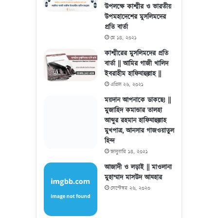
উপলক্ষে কাশ্মীর ও ভারতীয়
উপমহাদেশের মুসলিমদের
প্রতি বার্তা
মে ১৪, ২০২১
কাশ্মীরের মুসলিমদের প্রতি
বার্তা || আমির গাজী খালিদ
ইবরাহীম হাফিযাহুল্লাহ ||
এপ্রিল ২৬, ২০২১
ময়দান আপনাকে ডাকছে! ||
মুজাহিদ কমান্ডার তালহা
আব্দুর রহমান হাফিযাহুল্লাহ
মুখপাত্র, আনসার গাজওয়াতুল
হিন্দ
জানুয়ারি ১৪, ২০২১
আজাদী ও লড়াই || মাওলানা
মুহাম্মাদ মাসউদ আযহার
সেপ্টেম্বর ২৬, ২০২০