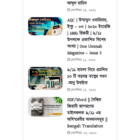
আব্দুল হামিদ
সেপ্টেম্বর ১০, ২০২১
AQC | উম্মাতুন ওয়াহিদাহ,
ইস্যু – ০৩ | ২০২০ ইংরেজি
| ১৪৪১ হিজরী | ৯/১১
উপলক্ষে প্রকাশিত বিশেষ
সংখ্যা | One Ummah
Magazine – Issue 3
সেপ্টেম্বর ১১, ২০২১
৯/১১ হামলা নিয়ে প্রচলিত
১৩ টি ষড়যন্ত্র তত্ত্বের খণ্ডন
-আবু উবাইদা
সেপ্টেম্বর ১২, ২০২১
PDF/Word || বৈশ্বিক
জিহাদী জাগরণের
মাইলফলক ৯/১১ এর
অবিস্মরণীয় অবদানসমূহ ||
Bengali Translation
সেপ্টেম্বর ২৬, ২০২২