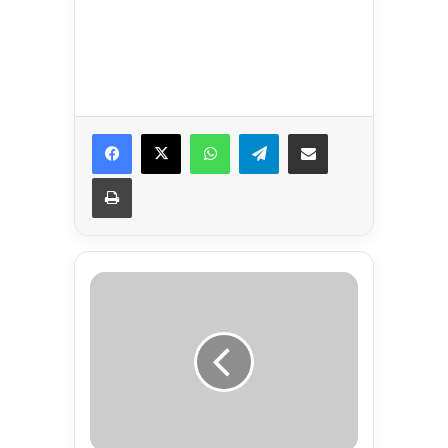
Facebook
X
WhatsApp
Telegram
Share via Email
Print
আ
লে
ম
দে
র
-
প্র
কা