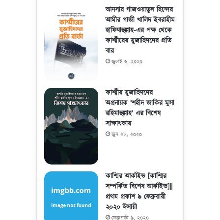
আনসার গাজওয়াতুল হিন্দের
আমীর গাজী খালিদ ইবরাহীম
হাফিযাহুল্লাহ-এর পক্ষ থেকে
কাশ্মীরের মুজাহিদদের প্রতি
বার
জুলাই ৬, ২০২০
কাশ্মীর মুজাহিদদের
অগ্রনায়ক ‘শহীদ জাকির মুসা
রহিমাহুল্লাহ’ এর বিশেষ
সাক্ষাৎকার
জুন ২৮, ২০২০
কাশ্মির আর্কাইভ [কাশ্মির
সম্পর্কিত বিশেষ আর্কাইভ]||
প্রথম প্রকাশ ৯ ফেব্রুয়ারী
২০২০ ঈসায়ী
ফেব্রুয়ারি ৯, ২০২০