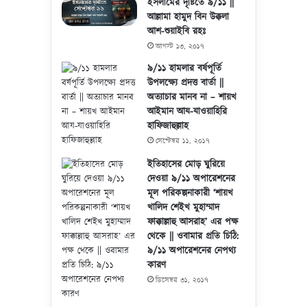
ইসলামের দৃষ্টিতে ৯/১১ ||
আল্লামা হামুদ বিন উক্কলা
আশ-শুয়াইবি রহঃ
আগস্ট ১৩, ২০১৭
৯/১১ হামলার বর্ষপূর্তি
উপলক্ষ্যে প্রদত্ত বার্তা ||
অত্যাচার মানব না – শায়খ
আইমান আয-যাওয়াহিরি
হাফিজাহুল্লাহ
সেপ্টেম্বর ১১, ২০১৭
ইতিহাসের মোড় ঘুরিয়ে
দেওয়া ৯/১১ অপারেশনের
মূল পরিকল্পনাকারী ‘শায়খ
খালিদ শেইখ মুহাম্মাদ
ফাক্কাল্লাহু আসরাহ’ এর পক্ষ
থেকে || ওবামার প্রতি চিঠি:
৯/১১ অপারেশনের নেপথ্য
কারণ
ডিসেম্বর ৩১, ২০১৭