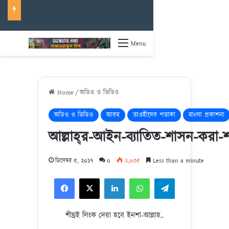
Menu
Home
/
অডিও ও ভিডিও
অডিও ও ভিডিও
আরব
তাওহীদের পতাকা
বাংলা প্রকাশনা
আল্লাহ্‌র-আইন-ব্যাতিত-শাসন-করা-
ডিসেম্বর ৫, ২০১৭
০
২,০৩৫
Less than a minute
Facebook
X
LinkedIn
WhatsApp
Telegram
শীঘ্রই লিংক দেয়া হবে ইনশা-আল্লাহ..