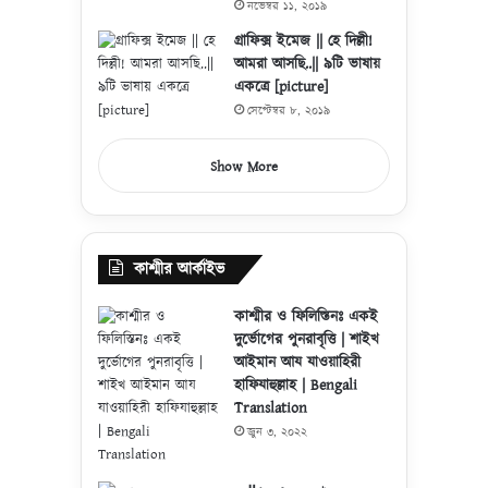
নভেম্বর ১১, ২০১৯
গ্রাফিক্স ইমেজ || হে দিল্লী!
আমরা আসছি..|| ৯টি ভাষায়
একত্রে [picture]
সেপ্টেম্বর ৮, ২০১৯
Show More
কাশ্মীর আর্কাইভ
কাশ্মীর ও ফিলিস্তিনঃ একই
দুর্ভোগের পুনরাবৃত্তি | শাইখ
আইমান আয যাওয়াহিরী
হাফিযাহুল্লাহ | Bengali
Translation
জুন ৩, ২০২২