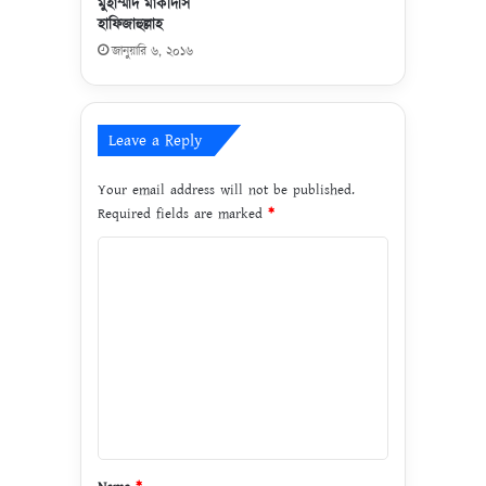
মুহাম্মাদ মাকদিসি
হাফিজাহুল্লাহ
জানুয়ারি ৬, ২০১৬
Leave a Reply
Your email address will not be published.
Required fields are marked
*
C
o
m
m
e
n
t
*