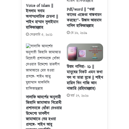
.
Voice of islam ||
Pdf/word || “ওরা
ইসলাম বনাম
কাদের এজেণ্ডা বাস্তবায়ন
অসাম্প্রদায়িক চেতনা ||
করছে?”- উস্তাদ আহমাদ
শাইখ হাম্মাদ সুলাইমান
নাবিল হাফিজাহুল্লাহ
হাফিজাহুল্লাহ
মে ১৬, ২০১৯
ফেব্রুয়ারি ৫, ২০২১
উত্তম নাসিহা- ২১ ||
মানুষের নিকট এমন কথা
বল যা তারা বুঝে || শাইখ
হারিস বিন গাজি আন
নাজারি (রহিমাহুল্লাহ)
মার্চ ২৭, ২০২০
সালাফি আদর্শের অনুসারী
জিহাদি জামাআত বিরোধী
প্রশাসনকে ধোঁকা দেওয়ার
উদ্দেশ্যে তাবলীগ
জামাআতে বের হওয়া
প্রসঙ্গে- শাইখ আবু