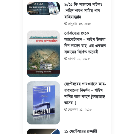
৯/১১ কি সাজানো নাটক?
-শহিদ শায়খ সামির খান
রাহিমাহুল্লাহ
জানুয়ারি ১৫, ২০১৮
তোরাবোরা থেকে
অ্যাবোটাবাদ – শাইখ উসামা
বিন লাদেন রাহ. এর একজন
সন্তানের লিখিত ডায়েরী
আগস্ট ২২, ২০১৮
সেপ্টেম্বরের গাযওয়াতে আর-
রাহমানের নিদর্শন – শাইখ
নাসির আল-ফাহদ [ফাক্কাল্লাহু
আসরা ]
সেপ্টেম্বর ১১, ২০১৮
১১ সেপ্টেম্বরের ফেদায়ী