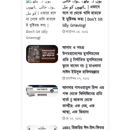
یوں نہ بیٹھے ہوئے خالی
ہاتھوں کو مل | এভাবে
বসে না থেকে খালি হাতকে
ই মুষ্টিবদ্ধ কর! | Don’t Sit
Idly Grieving!
অক্টোবর ১৩, ২০২১
আসাম ও সমগ্র
উপমহাদেশের মুসলিমদের
প্রতি || নির্যাতিত মুসলিমদের
ভুলে যাবেন না! || মাওলানা
সাঈদ ইউসুফ হাফিযাহুল্লাহ
সেপ্টেম্বর ২৭, ২০২১
আনসার গাযওয়াতুল হিন্দ এর
পক্ষ থেকে ফিলিস্তিনের প্রতি
বার্তা || আকসা থেকে
কাশ্মীর: এক দেহ, এক
আত্মা, এক জিহাদ!
মে ২২, ২০২১
১৪৪২ হিজরির ঈদ-উল-ফিতর