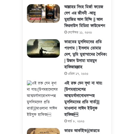
আল্লাহর সিংহ মির্জা ফয়েজ
বেগ এর জীবনী -আবু
মুহাজির আল হিণ্দি || আল
ফিরদাউস মিডিয়া ফাউন্ডেশন
সেপ্টেম্বর ১১, ২০২০
ভারতের মুসলিমদের প্রতি
পয়গাম | ইসলাম তোমার
দেশ, তুমি মুহাম্মাদের সৈনিক!
| উস্তাদ উসামা মাহমুদ
হাফিজাহুল্লাহ
এপ্রিল ১৭, ২০২০
এই রক্ত যেন বৃথা না যায়!
[উপমহাদেশের
আত্মমর্যাদাবোধসম্পন্ন
মুসলিমদের প্রতি বার্তা]||
মাওলানা সাঈদ ইউসুফ
হাফিজ
মার্চ ৮, ২০২০
ভারত আর্কাইভ||(ভারতে