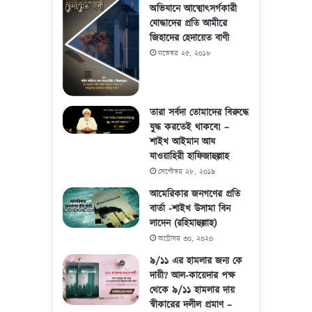
অভিযানে আত্মোৎসর্গকারী
যোদ্ধাদের প্রতি আমীরে
জিহাদের হেদায়েত বাণী
নভেম্বর ২৫, ২০১৮
তারা সর্বদা তোমাদের বিরুদ্ধে
যুদ্ধ করতেই থাকবে! –
শাইখ আইমান আয
যাওয়াহিরী হাফিজাহুল্লাহ
সেপ্টেম্বর ২৮, ২০১৯
আমেরিকার জনগণের প্রতি
বার্তা -শাইখ উসামা বিন
লাদেন (রহিমাহুল্লাহ)
অক্টোবর ৩০, ২০২০
৯/১১ এর হামলার জন্য কে
দায়ী? আল-কায়েদার পক্ষ
থেকে ৯/১১ হামলার দায়
স্বীকারের দলীল প্রমাণ –