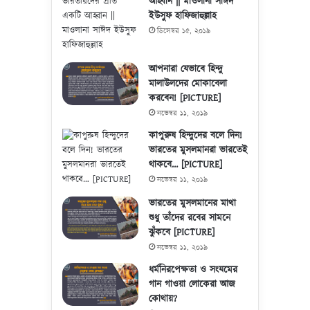
আহ্বান || মাওলানা সাঈদ
ইউসুফ হাফিজাহুল্লাহ
ডিসেম্বর ১৫, ২০১৯
আপনারা যেভাবে হিন্দু
মালাউলদের মোকাবেলা
করবেন! [PICTURE]
নভেম্বর ১১, ২০১৯
কাপুরুষ হিন্দুদের বলে দিন!
ভারতের মুসলমানরা ভারতেই
থাকবে… [PICTURE]
নভেম্বর ১১, ২০১৯
ভারতের মুসলমানের মাথা
শুধু তাঁদের রবের সামনে
ঝুঁকবে [PICTURE]
নভেম্বর ১১, ২০১৯
ধর্মনিরপেক্ষতা ও সংযমের
গান গাওয়া লোকেরা আজ
কোথায়?