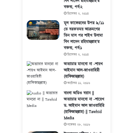
বিন লাদেন রহিমাহুল্লাহ’র
বক্তব্য, পর্ব:২
ডিসেম্বর ২, ২০১৪
মূল কাফেরদের উপর ৯/১১
তে বরকতময় আক্রমণের
তিন মাস পর শাইখ উসামা
বিন লাদেন রহিমাহুল্লাহ’র
বক্তব্য, পর্ব:১
ডিসেম্বর ২, ২০১৪
অত্যাচার মানবো না -শায়খ
আইমান আল-জাওয়াহিরী
(হাফিজাহুল্লাহ)
অক্টোবর ১১, ২০১৬
বাংলা অডিও বয়ান ||
অত্যাচার মানবো না -শায়েখ
ড. আইমান আল জাওয়াহিরি
(হাফিজাহুল্লাহ) || Tawhid
Media
নভেম্বর ২৮, ২০১৬