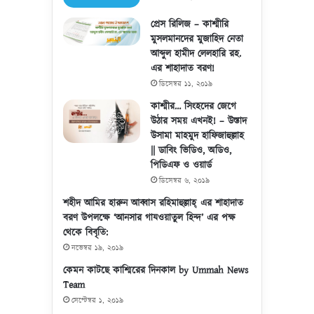
প্রেস রিলিজ – কাশ্মীরি
মুসলমানদের মুজাহিদ নেতা
আব্দুল হামীদ লেলহারি রহ.
এর শাহাদাত বরণ!
ডিসেম্বর ১১, ২০১৯
কাশ্মীর… সিংহদের জেগে
উঠার সময় এখনই! – উস্তাদ
উসামা মাহমুদ হাফিজাহুল্লাহ
|| ডাবিং ভিডিও, অডিও,
পিডিএফ ও ওয়ার্ড
ডিসেম্বর ৬, ২০১৯
শহীদ আমির হারুন আব্বাস রহিমাহুল্লাহ্ এর শাহাদাত
বরণ উপলক্ষে ‘আনসার গাযওয়াতুল হিন্দ’ এর পক্ষ
থেকে বিবৃতি:
নভেম্বর ১৯, ২০১৯
কেমন কাটছে কাশ্মিরের দিনকাল by Ummah News
Team
সেপ্টেম্বর ১, ২০১৯