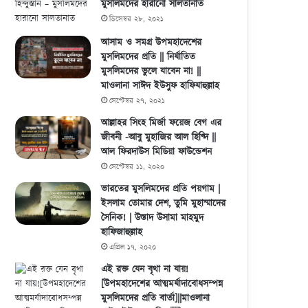
মুসলিমদের হারানো সালতানাত
ডিসেম্বর ২৮, ২০২১
আসাম ও সমগ্র উপমহাদেশের
মুসলিমদের প্রতি || নির্যাতিত
মুসলিমদের ভুলে যাবেন না! ||
মাওলানা সাঈদ ইউসুফ হাফিযাহুল্লাহ
সেপ্টেম্বর ২৭, ২০২১
আল্লাহর সিংহ মির্জা ফয়েজ বেগ এর
জীবনী -আবু মুহাজির আল হিণ্দি ||
আল ফিরদাউস মিডিয়া ফাউন্ডেশন
সেপ্টেম্বর ১১, ২০২০
ভারতের মুসলিমদের প্রতি পয়গাম |
ইসলাম তোমার দেশ, তুমি মুহাম্মাদের
সৈনিক! | উস্তাদ উসামা মাহমুদ
হাফিজাহুল্লাহ
এপ্রিল ১৭, ২০২০
এই রক্ত যেন বৃথা না যায়!
[উপমহাদেশের আত্মমর্যাদাবোধসম্পন্ন
মুসলিমদের প্রতি বার্তা]||মাওলানা