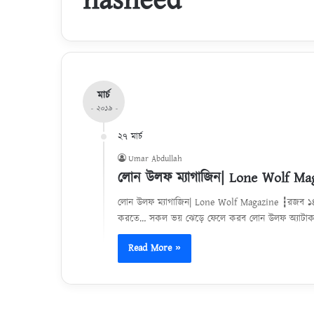
মার্চ
- ২০১৯ -
২৭ মার্চ
Umar Abdullah
লোন উলফ ম্যাগাজিন| Lone Wolf Ma
লোন উলফ ম্যাগাজিন| Lone Wolf Magazine ┇রজব ১৪৪
করতে… সকল ভয় ঝেড়ে ফেলে করব লোন উলফ অ্যাটাক। সব
Read More »