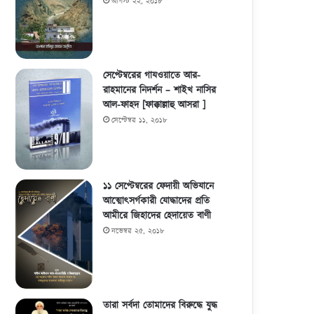
আগস্ট ২২, ২০১৮
সেপ্টেম্বরের গাযওয়াতে আর-
রাহমানের নিদর্শন – শাইখ নাসির
আল-ফাহদ [ফাক্কাল্লাহু আসরা ]
সেপ্টেম্বর ১১, ২০১৮
১১ সেপ্টেম্বরের ফেদায়ী অভিযানে
আত্মোৎসর্গকারী যোদ্ধাদের প্রতি
আমীরে জিহাদের হেদায়েত বাণী
নভেম্বর ২৫, ২০১৮
তারা সর্বদা তোমাদের বিরুদ্ধে যুদ্ধ