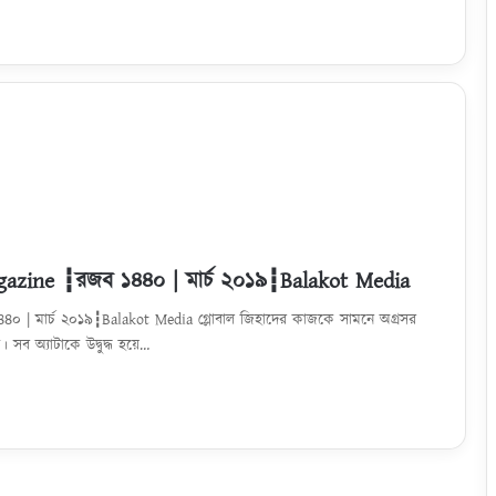
gazine ┇রজব ১৪৪০ | মার্চ ২০১৯┇Balakot Media
০ | মার্চ ২০১৯┇Balakot Media গ্লোবাল জিহাদের কাজকে সামনে অগ্রসর
 অ্যাটাকে উদ্বুদ্ধ হয়ে…