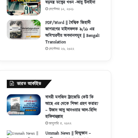
ষড়যন্ত্র তত্ত্বের খণ্ডন -আবু উবাইদা
সেপ্টেম্বর ১২, ২০২১
PDF/Word || বৈশ্বিক জিহাদী
জাগরণের মাইলফলক ৯/১১ এর
অবিস্মরণীয় অবদানসমূহ || Bengali
Translation
সেপ্টেম্বর ২৬, ২০২২
ভারত আর্কাইভ
বাবরী মসজিদ ট্র্যাজেডি কেউ কি
আছে এর থেকে শিক্ষা গ্রহণ করার?
– উস্তাদ আবু আনওয়ার আল-হিন্দি
হাফিযাহুল্লাহ
জানুয়ারি ৫, ২০২২
Ummah News || হিন্দুস্তান –