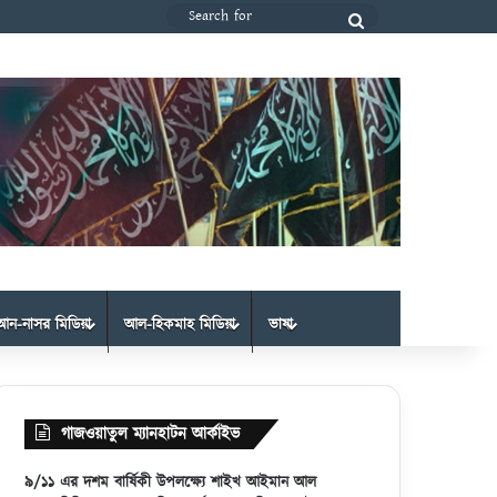
Search
for
আন-নাসর মিডিয়া
আল-হিকমাহ মিডিয়া
ভাষা
গাজওয়াতুল ম্যানহাটন আর্কাইভ
৯/১১ এর দশম বার্ষিকী উপলক্ষ্যে শাইখ আইমান আল