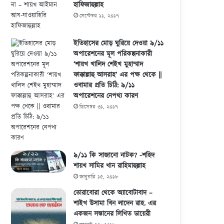
হাফিজাহুল্লাহ
সেপ্টেম্বর ১১, ২০১৭
ইতিহাসের মোড় ঘুরিয়ে দেওয়া ৯/১১
অপারেশনের মূল পরিকল্পনাকারী
‘শায়খ খালিদ শেইখ মুহাম্মাদ
ফাক্কাল্লাহু আসরাহ’ এর পক্ষ থেকে ||
ওবামার প্রতি চিঠি: ৯/১১
অপারেশনের নেপথ্য কারণ
ডিসেম্বর ৩১, ২০১৭
৯/১১ কি সাজানো নাটক? -শহিদ
শায়খ সামির খান রাহিমাহুল্লাহ
জানুয়ারি ১৫, ২০১৮
তোরাবোরা থেকে অ্যাবোটাবাদ –
শাইখ উসামা বিন লাদেন রাহ. এর
একজন সন্তানের লিখিত ডায়েরী