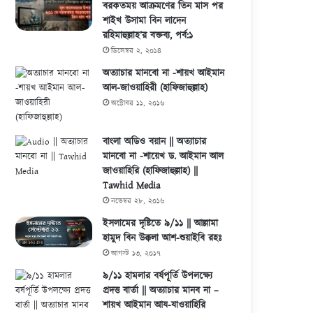
বরকতময় আক্রমণের তিন মাস পর
শাইখ উসামা বিন লাদেন
রহিমাহুল্লাহ’র বক্তব্য, পর্ব:১
ডিসেম্বর ২, ২০১৪
অত্যাচার মানবো না -শায়খ আইমান
আল-জাওয়াহিরী (হাফিজাহুল্লাহ)
অক্টোবর ১১, ২০১৬
বাংলা অডিও বয়ান || অত্যাচার
মানবো না -শায়েখ ড. আইমান আল
জাওয়াহিরি (হাফিজাহুল্লাহ) ||
Tawhid Media
নভেম্বর ২৮, ২০১৬
ইসলামের দৃষ্টিতে ৯/১১ || আল্লামা
হামুদ বিন উক্কলা আশ-শুয়াইবি রহঃ
আগস্ট ১৩, ২০১৭
৯/১১ হামলার বর্ষপূর্তি উপলক্ষ্যে
প্রদত্ত বার্তা || অত্যাচার মানব না –
শায়খ আইমান আয-যাওয়াহিরি