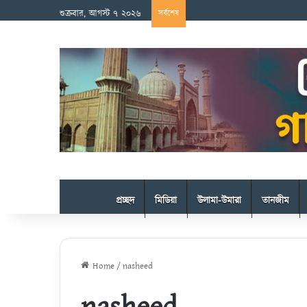
শুক্রবার, আগস্ট ৭ ২০২৬
সর্বশেষ
প্রচ্ছদ
মিডিয়া
উলামা-উমারা
তানজীম
Home
/
nasheed
nasheed