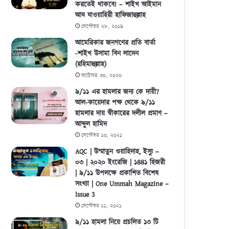
করতেই থাকবে! – শাইখ আইমান
আয যাওয়াহিরী হাফিজাহুল্লাহ
সেপ্টেম্বর ২৮, ২০১৯
আমেরিকার জনগণের প্রতি বার্তা
-শাইখ উসামা বিন লাদেন
(রহিমাহুল্লাহ)
অক্টোবর ৩০, ২০২০
৯/১১ এর হামলার জন্য কে দায়ী?
আল-কায়েদার পক্ষ থেকে ৯/১১
হামলার দায় স্বীকারের দলীল প্রমাণ –
আব্দুল হামিদ
সেপ্টেম্বর ১০, ২০২১
AQC | উম্মাতুন ওয়াহিদাহ, ইস্যু –
০৩ | ২০২০ ইংরেজি | ১৪৪১ হিজরী
| ৯/১১ উপলক্ষে প্রকাশিত বিশেষ
সংখ্যা | One Ummah Magazine –
Issue 3
সেপ্টেম্বর ১১, ২০২১
৯/১১ হামলা নিয়ে প্রচলিত ১৩ টি