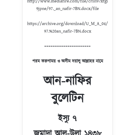
http://www.mediafire.com/file/crsn97xtgi
9jpne/97._an_nafir-7BN.docx/file
https://archive.org/download/U_M_A_04/
97.%20an_nafir-7BN.docx
======================
পরম করুণাময় ও অসীম দয়ালু আল্লাহর নামে
আন-নাফির
বুলেটিন
ইস্যু ৭
জুমাদা আল-উলা ১৪৩৮