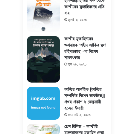
হাফিযাহুল্লাহ-এর পক্ষ থেকে
কাশ্মীরের মুজাহিদদের প্রতি
বার
জুলাই ৬, ২০২০
কাশ্মীর মুজাহিদদের
অগ্রনায়ক ‘শহীদ জাকির মুসা
রহিমাহুল্লাহ’ এর বিশেষ
সাক্ষাৎকার
জুন ২৮, ২০২০
কাশ্মির আর্কাইভ [কাশ্মির
সম্পর্কিত বিশেষ আর্কাইভ]||
প্রথম প্রকাশ ৯ ফেব্রুয়ারী
২০২০ ঈসায়ী
ফেব্রুয়ারি ৯, ২০২০
প্রেস রিলিজ – কাশ্মীরি
মুসলমানদের মুজাহিদ নেতা