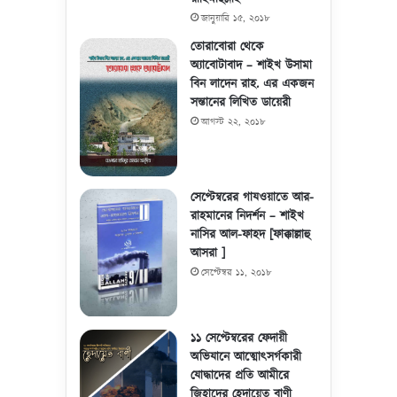
জানুয়ারি ১৫, ২০১৮
তোরাবোরা থেকে
অ্যাবোটাবাদ – শাইখ উসামা
বিন লাদেন রাহ. এর একজন
সন্তানের লিখিত ডায়েরী
আগস্ট ২২, ২০১৮
সেপ্টেম্বরের গাযওয়াতে আর-
রাহমানের নিদর্শন – শাইখ
নাসির আল-ফাহদ [ফাক্কাল্লাহু
আসরা ]
সেপ্টেম্বর ১১, ২০১৮
১১ সেপ্টেম্বরের ফেদায়ী
অভিযানে আত্মোৎসর্গকারী
যোদ্ধাদের প্রতি আমীরে
জিহাদের হেদায়েত বাণী