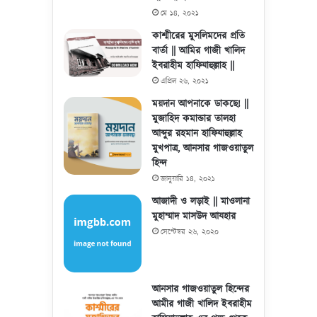
মে ১৪, ২০২১
কাশ্মীরের মুসলিমদের প্রতি
বার্তা || আমির গাজী খালিদ
ইবরাহীম হাফিযাহুল্লাহ ||
এপ্রিল ২৬, ২০২১
ময়দান আপনাকে ডাকছে! ||
মুজাহিদ কমান্ডার তালহা
আব্দুর রহমান হাফিযাহুল্লাহ
মুখপাত্র, আনসার গাজওয়াতুল
হিন্দ
জানুয়ারি ১৪, ২০২১
আজাদী ও লড়াই || মাওলানা
মুহাম্মাদ মাসউদ আযহার
সেপ্টেম্বর ২৬, ২০২০
আনসার গাজওয়াতুল হিন্দের
আমীর গাজী খালিদ ইবরাহীম