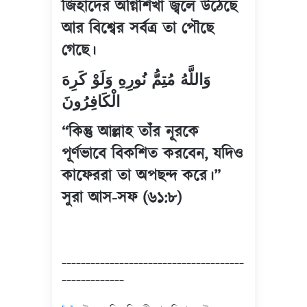
জিহাদের অগ্নিশিখা জ্বলে উঠেছে
আর বিশ্বের সর্বত্র তা পৌছে
গেছে।
وَاللَّهُ مُتِمُّ نُورِهِ وَلَوْ كَرِهَ
الْكَافِرُونَ
“কিন্তু আল্লাহ তাঁর নূরকে
পূর্ণভাবে বিকশিত করবেন, যদিও
কাফেররা তা অপছন্দ করে।”
সুরা আস-সফ (৬১:৮)
______________________________________
_____________