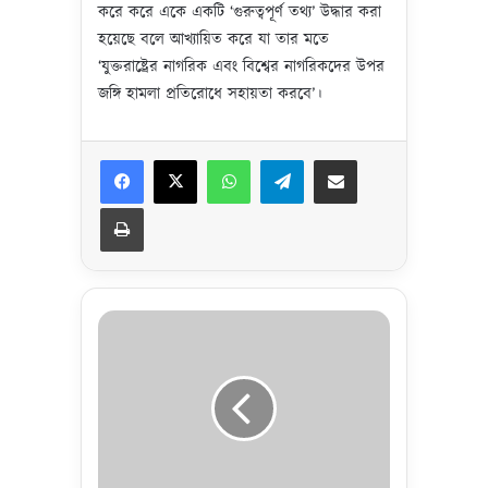
করে করে একে একটি ‘গুরুত্বপূর্ণ তথ্য’ উদ্ধার করা
হয়েছে বলে আখ্যায়িত করে যা তার মতে
‘যুক্তরাষ্ট্রের নাগরিক এবং বিশ্বের নাগরিকদের উপর
জঙ্গি হামলা প্রতিরোধে সহায়তা করবে’।
Facebook
X
WhatsApp
Telegram
Share via Email
Print
শা
য়ে
খ
উ
সা
মা
র
হঃ