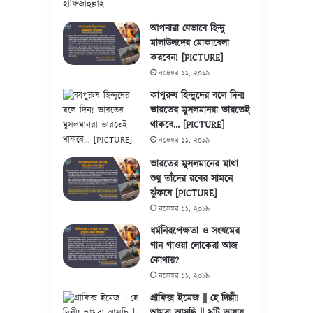
আপনারা যেভাবে হিন্দু
মালাউলদের মোকাবেলা
করবেন! [PICTURE]
নভেম্বর ১১, ২০১৯
কাপুরুষ হিন্দুদের বলে দিন!
ভারতের মুসলমানরা ভারতেই
থাকবে… [PICTURE]
নভেম্বর ১১, ২০১৯
ভারতের মুসলমানের মাথা
শুধু তাঁদের রবের সামনে
ঝুঁকবে [PICTURE]
নভেম্বর ১১, ২০১৯
ধর্মনিরপেক্ষতা ও সংযমের
গান গাওয়া লোকেরা আজ
কোথায়?
নভেম্বর ১১, ২০১৯
গ্রাফিক্স ইমেজ || হে দিল্লী!