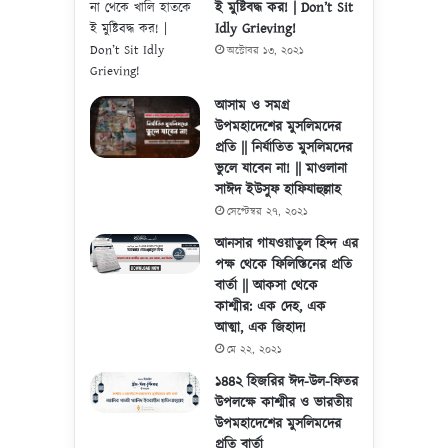
ই মুষ্টিবদ্ধ কর! | Don’t Sit
Idly Grieving!
অক্টোবর ১৩, ২০২১
আসাম ও সমগ্র
উপমহাদেশের মুসলিমদের
প্রতি || নির্যাতিত মুসলিমদের
ভুলে যাবেন না! || মাওলানা
সাঈদ ইউসুফ হাফিযাহুল্লাহ
সেপ্টেম্বর ২৭, ২০২১
আনসার গাযওয়াতুল হিন্দ এর
পক্ষ থেকে ফিলিস্তিনের প্রতি
বার্তা || আকসা থেকে
কাশ্মীর: এক দেহ, এক
আত্মা, এক জিহাদ!
মে ২২, ২০২১
১৪৪২ হিজরির ঈদ-উল-ফিতর
উপলক্ষে কাশ্মীর ও ভারতীয়
উপমহাদেশের মুসলিমদের
প্রতি বার্তা