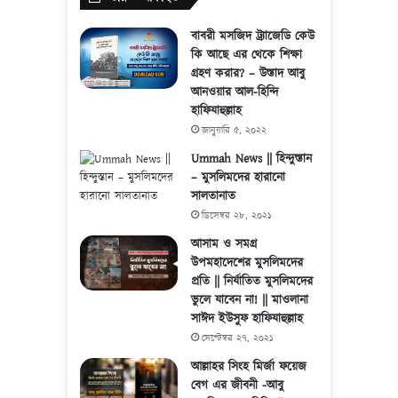
বাবরী মসজিদ ট্র্যাজেডি কেউ
কি আছে এর থেকে শিক্ষা
গ্রহণ করার? – উস্তাদ আবু
আনওয়ার আল-হিন্দি
হাফিযাহুল্লাহ
জানুয়ারি ৫, ২০২২
Ummah News || হিন্দুস্তান
– মুসলিমদের হারানো
সালতানাত
ডিসেম্বর ২৮, ২০২১
আসাম ও সমগ্র
উপমহাদেশের মুসলিমদের
প্রতি || নির্যাতিত মুসলিমদের
ভুলে যাবেন না! || মাওলানা
সাঈদ ইউসুফ হাফিযাহুল্লাহ
সেপ্টেম্বর ২৭, ২০২১
আল্লাহর সিংহ মির্জা ফয়েজ
বেগ এর জীবনী -আবু