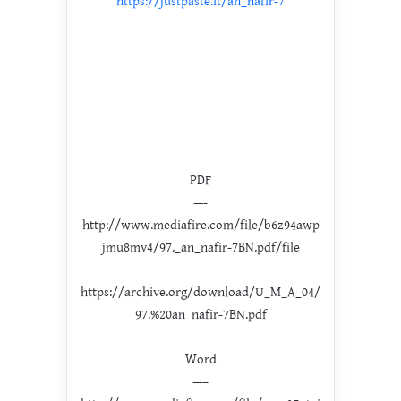
https://justpaste.it/an_nafir-7
PDF
—-
http://www.mediafire.com/file/b6z94awp
jmu8mv4/97._an_nafir-7BN.pdf/file
https://archive.org/download/U_M_A_04/
97.%20an_nafir-7BN.pdf
Word
—–