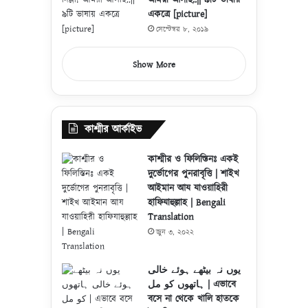
আমরা আসছি..|| ৯টি ভাষায়
একত্রে [picture]
সেপ্টেম্বর ৮, ২০১৯
Show More
কাশ্মীর আর্কাইভ
কাশ্মীর ও ফিলিস্তিনঃ একই
দুর্ভোগের পুনরাবৃত্তি | শাইখ
আইমান আয যাওয়াহিরী
হাফিযাহুল্লাহ | Bengali
Translation
জুন ৩, ২০২২
یوں نہ بیٹھے ہوئے خالی
ہاتھوں کو مل | এভাবে
বসে না থেকে খালি হাতকে