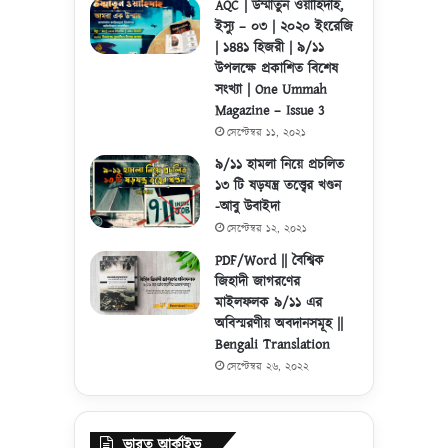
AQC | উম্মাতুন ওয়াহিদাহ,
ইস্যু – ০৩ | ২০২০ ইংরেজি
| ১৪৪১ হিজরী | ৯/১১
উপলক্ষে প্রকাশিত বিশেষ
সংখ্যা | One Ummah
Magazine – Issue 3
সেপ্টেম্বর ১১, ২০২১
৯/১১ হামলা নিয়ে প্রচলিত
১৩ টি ষড়যন্ত্র তত্ত্বের খণ্ডন
-আবু উবাইদা
সেপ্টেম্বর ১২, ২০২১
PDF/Word || বৈশ্বিক
জিহাদী জাগরণের
মাইলফলক ৯/১১ এর
অবিস্মরণীয় অবদানসমূহ ||
Bengali Translation
সেপ্টেম্বর ২৬, ২০২২
ভারত আর্কাইভ