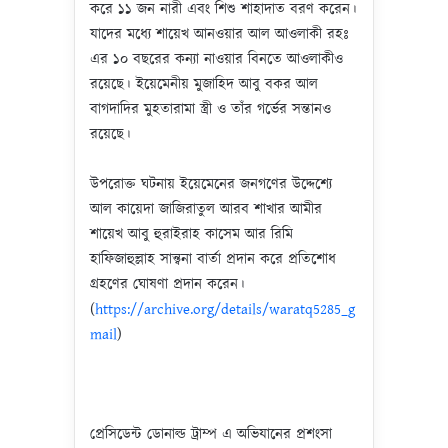
করে ১১ জন নারী এবং শিশু শাহাদাত বরণ করেন।
যাদের মধ্যে শায়েখ আনওয়ার আল আওলাকী রহঃ
এর ১০ বছরের কন্যা নাওয়ার বিনতে আওলাকীও
রয়েছে। ইয়েমেনীয় মুজাহিদ আবু বকর আল
বাগদাদির মুহতারামা স্ত্রী ও তাঁর গর্ভের সন্তানও
রয়েছে।
উপরোক্ত ঘটনায় ইয়েমেনের জনগণের উদ্দেশ্যে
আল কায়েদা জাজিরাতুল আরব শাখার আমীর
শায়েখ আবু হুরাইরাহ কাসেম আর রিমি
হাফিজাহুল্লাহ সান্ত্বনা বার্তা প্রদান করে প্রতিশোধ
গ্রহণের ঘোষণা প্রদান করেন।
(
https://archive.org/details/waratq5285_g
mail
)
প্রেসিডেন্ট ডোনাল্ড ট্রাম্প এ অভিযানের প্রশংসা