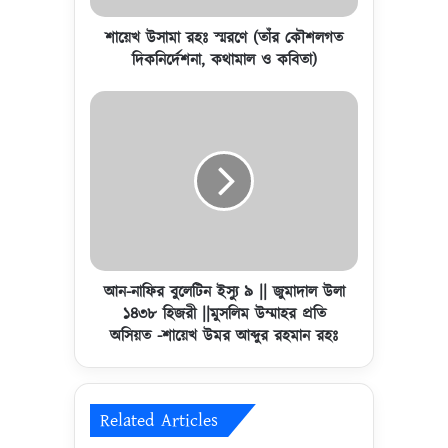
স্ম
র
শায়েখ উসামা রহঃ স্মরণে (তাঁর কৌশলগত
ণে
দিকনির্দেশনা, কথামাল ও কবিতা)
(
তাঁ
আ
র
ন
কৌ
-
শ
না
ল
ফি
গ
র
ত
বু
দি
লে
ক
টি
নি
ন
আন-নাফির বুলেটিন ইস্যু ৯ || জুমাদাল উলা
র্দে
ই
১৪৩৮ হিজরী ||মুসলিম উম্মাহর প্রতি
শ
স্যু
অসিয়ত -শায়েখ উমর আব্দুর রহমান রহঃ
না
৯
,
|
ক
|
থা
জু
Related Articles
মা
মা