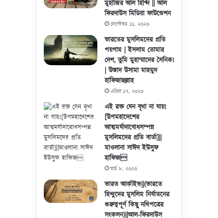
মুহাজির আল হিণ্দি || আল
ফিরদাউস মিডিয়া ফাউন্ডেশন
সেপ্টেম্বর ১১, ২০২০
ভারতের মুসলিমদের প্রতি
পয়গাম | ইসলাম তোমার
দেশ, তুমি মুহাম্মাদের সৈনিক!
| উস্তাদ উসামা মাহমুদ
হাফিজাহুল্লাহ
এপ্রিল ১৭, ২০২০
এই রক্ত যেন বৃথা না যায়!
[উপমহাদেশের
আত্মমর্যাদাবোধসম্পন্ন
মুসলিমদের প্রতি বার্তা]||
মাওলানা সাঈদ ইউসুফ
হাফিজ
মার্চ ৮, ২০২০
ভারত আর্কাইভ||(ভারতে
হিন্দুদের মুসলিম নির্যাতনের
গুরুত্বপূর্ণ কিছু নথিপত্রের
সংকলন)||আল-ফিরদাউস