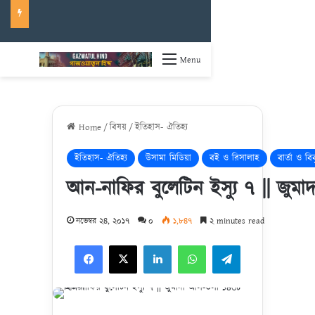
Menu
Home
/
বিষয়
/
ইতিহাস- ঐতিহ্য
ইতিহাস- ঐতিহ্য
উসামা মিডিয়া
বই ও রিসালাহ
বার্তা ও বি
আন-নাফির বুলেটিন ইস্যু ৭ || জু
নভেম্বর ২৪, ২০১৭
০
১,৮৪৭
২ minutes read
Facebook
X
LinkedIn
WhatsApp
Telegram