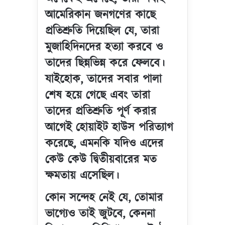
আমেরিকান জনগণের কাছে
প্রতিশ্রুতি দিয়েছিল যে, তারা
মুজাহিদিনদের হত্যা করবে ও
তাদের ছিন্নভিন্ন করে ফেলবে।
যাইহোক, তাদের সবার পালা
শেষ হয়ে গেছে এবং তারা
তাদের প্রতিশ্রুতি পূর্ণ করার
আগেই হোয়াইট হাউস পরিত্যাগ
করেছে, এমনকি যদিও এদের
কেউ কেউ দ্বিতীয়বারের মত
ক্ষমতায় এসেছিল।
কোন সন্দেহ নেই যে, তোমার
ভাগ্যেও তাই জুটবে, কেননা