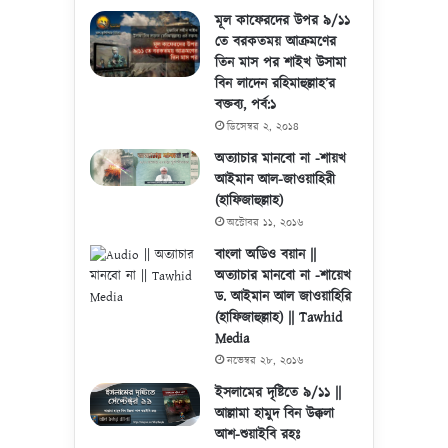
মূল কাফেরদের উপর ৯/১১
তে বরকতময় আক্রমণের
তিন মাস পর শাইখ উসামা
বিন লাদেন রহিমাহুল্লাহ’র
বক্তব্য, পর্ব:১
ডিসেম্বর ২, ২০১৪
অত্যাচার মানবো না -শায়খ
আইমান আল-জাওয়াহিরী
(হাফিজাহুল্লাহ)
অক্টোবর ১১, ২০১৬
বাংলা অডিও বয়ান ||
অত্যাচার মানবো না -শায়েখ
ড. আইমান আল জাওয়াহিরি
(হাফিজাহুল্লাহ) || Tawhid
Media
নভেম্বর ২৮, ২০১৬
ইসলামের দৃষ্টিতে ৯/১১ ||
আল্লামা হামুদ বিন উক্কলা
আশ-শুয়াইবি রহঃ