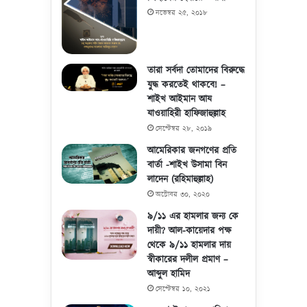
নভেম্বর ২৫, ২০১৮
তারা সর্বদা তোমাদের বিরুদ্ধে
যুদ্ধ করতেই থাকবে! –
শাইখ আইমান আয
যাওয়াহিরী হাফিজাহুল্লাহ
সেপ্টেম্বর ২৮, ২০১৯
আমেরিকার জনগণের প্রতি
বার্তা -শাইখ উসামা বিন
লাদেন (রহিমাহুল্লাহ)
অক্টোবর ৩০, ২০২০
৯/১১ এর হামলার জন্য কে
দায়ী? আল-কায়েদার পক্ষ
থেকে ৯/১১ হামলার দায়
স্বীকারের দলীল প্রমাণ –
আব্দুল হামিদ
সেপ্টেম্বর ১০, ২০২১