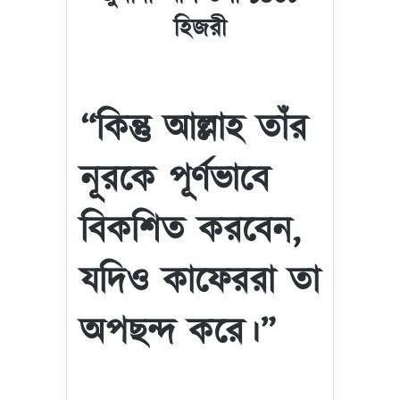
হিজরী
“কিন্তু আল্লাহ তাঁর
নূরকে পূর্ণভাবে
বিকশিত করবেন,
যদিও কাফেররা তা
অপছন্দ করে।”