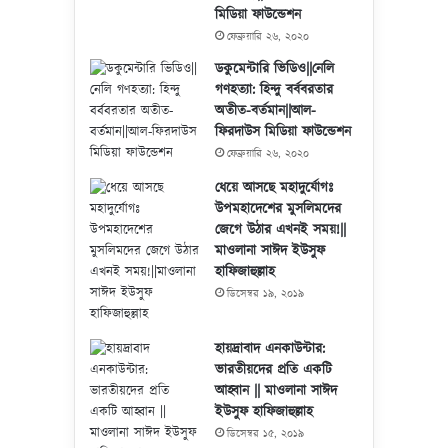
মিডিয়া ফাউন্ডেশন
ফেব্রুয়ারি ২৬, ২০২০
ডকুমেন্টারি ভিডিও||নেলি
গণহত্যা: হিন্দু বর্ববরতার
অতীত-বর্তমান||আল-
ফিরদাউস মিডিয়া ফাউন্ডেশন
ফেব্রুয়ারি ২৬, ২০২০
ধেয়ে আসছে মহাদুর্যোগঃ
উপমহাদেশের মুসলিমদের
জেগে উঠার এখনই সময়!||
মাওলানা সাঈদ ইউসুফ
হাফিজাহুল্লাহ
ডিসেম্বর ১৯, ২০১৯
হায়দ্রাবাদ এনকাউন্টার:
ভারতীয়দের প্রতি একটি
আহ্বান || মাওলানা সাঈদ
ইউসুফ হাফিজাহুল্লাহ
ডিসেম্বর ১৫, ২০১৯