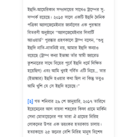
ইহুদি-আমেরিকান সম্প্রদায়ের সাথেও ট্রাম্পের সু-
সম্পর্ক রয়েছে। ২০১৫ সালে একটি ইহুদি দৈনিক
পত্রিকা অ্যালজেমেইনার জার্নালের এক পুরস্কার
বিতরণী অনুষ্ঠানে “অ্যালজেমেইনার লিবার্টি
অ্যাওয়ার্ড” পুরষ্কার গ্রহণকালে ট্রাম্প বলেন, “শুধু
ইহুদি নাতি-নাতনিই নয়, আমার ইহুদি কন্যাও
রয়েছে (ট্রাম্প কন্যা ইভাঙ্কা তাঁর স্বামী জ্যারেড
কুশনারের সাথে বিয়ের পূর্বে ইহুদি ধর্মে দিক্ষিত
হয়েছিল) এবং আমি খুবই গর্বিত এটি নিয়ে… তার
(ইভাঙ্কার) ইহুদি হওয়ার কথা ছিল না কিন্তু তবুও
আমি খুশি যে সে ইহুদি হয়েছে।”
[২]
গত শনিবার ২৯ শে জানুয়ারি, ২০১৭ তারিখে
ইয়েমেনের আল বায়দা শহরের কিফা গ্রামে মার্কিন
সেনা মোতায়েনের পর তারা ঐ গ্রামের নিরিহ
লোকদের উপর এক ভয়ংকর হত্যাকান্ড চালায়।
হত্যাকান্ডে ২৫ জনের বেশি নিরিহ মানুষ বিশেষ