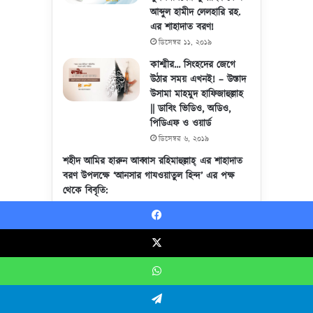
আব্দুল হামীদ লেলহারি রহ.
এর শাহাদাত বরণ!
ডিসেম্বর ১১, ২০১৯
কাশ্মীর… সিংহদের জেগে
উঠার সময় এখনই! – উস্তাদ
উসামা মাহমুদ হাফিজাহুল্লাহ
|| ডাবিং ভিডিও, অডিও,
পিডিএফ ও ওয়ার্ড
ডিসেম্বর ৬, ২০১৯
শহীদ আমির হারুন আব্বাস রহিমাহুল্লাহ্ এর শাহাদাত
বরণ উপলক্ষে ‘আনসার গাযওয়াতুল হিন্দ’ এর পক্ষ
থেকে বিবৃতি:
নভেম্বর ১৯, ২০১৯
কেমন কাটছে কাশ্মিরের দিনকাল by Ummah News
Facebook
Team
X
সেপ্টেম্বর ১, ২০১৯
WhatsApp
Show More