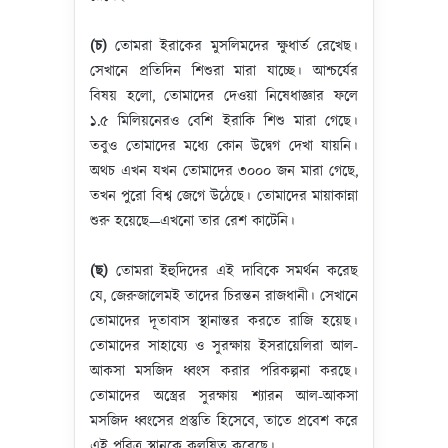
(চ)
তোমরা ইরাকের মুসলিমদের ক্ষুধার্ত রেখেছ।
সেখানে প্রতিদিন শিশুরা মারা যাচ্ছে। আশ্চর্যের
বিষয় হলো, তোমাদের দেওয়া নিষেধাজ্ঞার ফলে
১.৫ মিলিয়নেরও বেশি ইরাকি শিশু মারা গেছে।
তবুও তোমাদের মধ্যে কোন উদ্বেগ দেখা যায়নি।
অথচ এখন যখন তোমাদের ৩০০০ জন মারা গেছে,
তখন পুরো বিশ্ব জেগে উঠেছে। তোমাদের মায়াকান্না
শুরু হয়েছে—এখনো তার রেশ কাটেনি।
(ছ)
তোমরা ইহুদিদের এই দাবিকে সমর্থন করেছ
যে, জেরুজালেমই তাদের চিরন্তন রাজধানী। সেখানে
তোমাদের দূতাবাস স্থানান্তর করতে রাজি হয়েছ।
তোমাদের সাহায্যে ও সুরক্ষায় ইসরায়েলিরা আল-
আকসা মসজিদ ধ্বংস করার পরিকল্পনা করছে।
তোমাদের অস্ত্রের সুরক্ষায় শ্যারন আল-আকসা
মসজিদ ধ্বংসের প্রস্তুতি হিসেবে, তাতে প্রবেশ করে
এই পবিত্র স্থানকে কলুষিত করেছে।