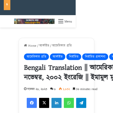
Menu
Home
/
আর্কাইভ
/
আমেরিকার প্রতি
আমেরিকার প্রতি
আর্কাইভ
নির্বাচিত
নির্বাচিত প্রকাশনা
Bengali Translation || আমেরিকার
নভেম্বর, ২০০২ ইংরেজি || ইমামুল ম
নভেম্বর ২০, ২০২৩
০
১,০৩২
১৬ minutes read
Facebook
X
LinkedIn
WhatsApp
Telegram