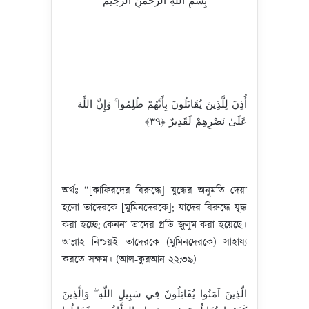
بِسْمِ اللهِ الرَّحْمنِ الرَّحِيم
أُذِنَ لِلَّذِينَ يُقَاتَلُونَ بِأَنَّهُمْ ظُلِمُوا ۚ وَإِنَّ اللَّهَ
عَلَىٰ نَصْرِهِمْ لَقَدِيرٌ ‎﴿٣٩﴾
অর্থঃ “[কাফিরদের বিরুদ্ধে] যুদ্ধের অনুমতি দেয়া
হলো তাদেরকে [মুমিনদেরকে]; যাদের বিরুদ্ধে যুদ্ধ
করা হচ্ছে; কেননা তাদের প্রতি জুলুম করা হয়েছে।
আল্লাহ নিশ্চয়ই তাদেরকে (মুমিনদেরকে) সাহায্য
করতে সক্ষম। (আল-কুরআন ২২:৩৯)
الَّذِينَ آمَنُوا يُقَاتِلُونَ فِي سَبِيلِ اللَّهِ ۖ وَالَّذِينَ