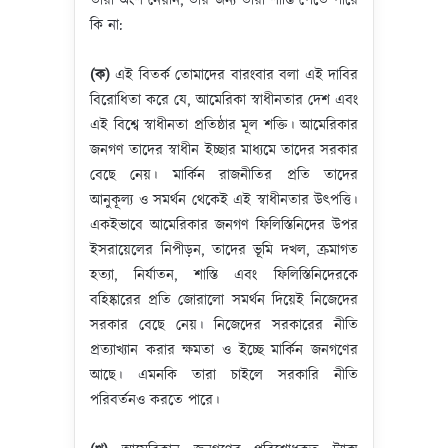
তারা অংশ নেয়নি, তার জন্য তারা শাস্তি পেতে পারে
কি না:
(ক)
এই বিতর্ক তোমাদের বারংবার বলা এই দাবির
বিরোধিতা করে যে, আমেরিকা স্বাধীনতার দেশ এবং
এই বিশ্বে স্বাধীনতা প্রতিষ্ঠার মূল শক্তি। আমেরিকার
জনগণ তাদের স্বাধীন ইচ্ছার মাধ্যমে তাদের সরকার
বেছে নেয়। মার্কিন রাজনীতির প্রতি তাদের
আনুকূল্য ও সমর্থন থেকেই এই স্বাধীনতার উৎপত্তি।
একইভাবে আমেরিকার জনগণ ফিলিস্তিনিদের উপর
ইসরায়েলের নিপীড়ন, তাদের ভূমি দখল, ক্রমাগত
হত্যা, নির্যাতন, শাস্তি এবং ফিলিস্তিনিদেরকে
বহিষ্কারের প্রতি জোরালো সমর্থন দিয়েই নিজেদের
সরকার বেছে নেয়। নিজেদের সরকারের নীতি
প্রত্যাখ্যান করার ক্ষমতা ও ইচ্ছে মার্কিন জনগণের
আছে। এমনকি তারা চাইলে সরকারি নীতি
পরিবর্তনও করতে পারে।