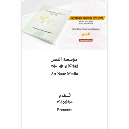
مؤسسة النصر
আন নাসর মিডিয়া
An Nasr Media
تـُــقدم
পরিবেশিত
Presents