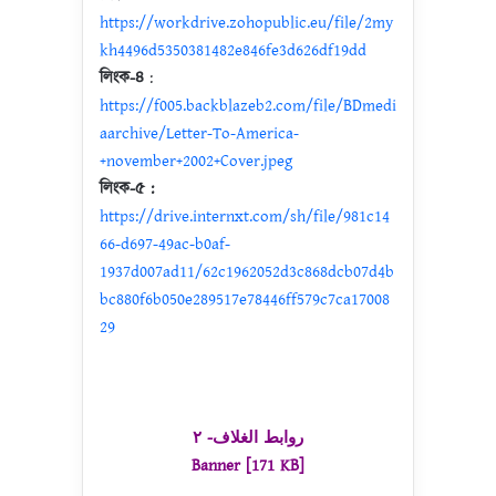
https://workdrive.zohopublic.eu/file/2my
kh4496d5350381482e846fe3d626df19dd
লিংক-৪
:
https://f005.backblazeb2.com/file/BDmedi
aarchive/Letter-To-America-
+november+2002+Cover.jpeg
লিংক-৫ :
https://drive.internxt.com/sh/file/981c14
66-d697-49ac-b0af-
1937d007ad11/62c1962052d3c868dcb07d4b
bc880f6b050e289517e78446ff579c7ca17008
29
روابط الغلاف- ٢
Banner [171 KB]