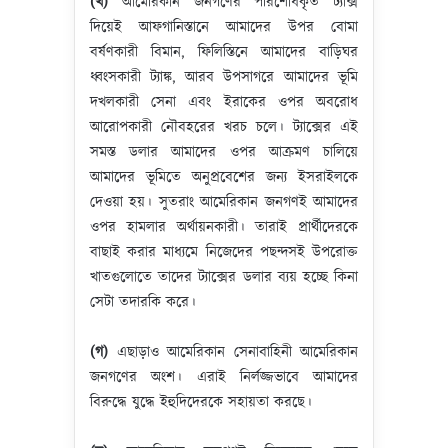
(খ)
আমেরিকান জনগণের পরিশোধকৃত ট্যাক্স
দিয়েই আফগানিস্তানে আমাদের উপর বোমা
বর্ষণকারী বিমান, ফিলিস্তিনে আমাদের বাড়িঘর
ধ্বংসকারী ট্যাঙ্ক, আরব উপসাগরে আমাদের ভূমি
দখলকারী সেনা এবং ইরাকের ওপর অবরোধ
আরোপকারী নৌবহরের খরচ চলে। ট্যাক্সের এই
সমস্ত ডলার আমাদের ওপর আক্রমণ চালিয়ে
আমাদের ভূমিতে অনুপ্রবেশের জন্য ইসরাইলকে
দেওয়া হয়। সুতরাং আমেরিকান জনগণই আমাদের
ওপর হামলার অর্থায়নকারী। তারাই প্রার্থীদেরকে
বাছাই করার মাধ্যমে নিজেদের পছন্দসই উপরোক্ত
খাতগুলোতে তাদের ট্যাক্সের ডলার ব্যয় হচ্ছে কিনা
সেটা তদারকি করে।
(গ)
এছাড়াও আমেরিকান সেনাবাহিনী আমেরিকান
জনগণের অংশ। এরাই নির্লজ্জভাবে আমাদের
বিরুদ্ধে যুদ্ধে ইহুদিদেরকে সহায়তা করছে।