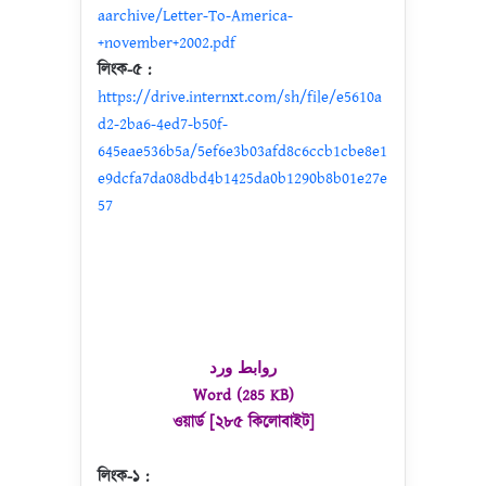
aarchive/Letter-To-America-
+november+2002.pdf
লিংক-৫ :
https://drive.internxt.com/sh/file/e5610a
d2-2ba6-4ed7-b50f-
645eae536b5a/5ef6e3b03afd8c6ccb1cbe8e1
e9dcfa7da08dbd4b1425da0b1290b8b01e27e
57
روابط ورد
Word (285 KB)
ওয়ার্ড [২৮৫ কিলোবাইট]
লিংক-১ :