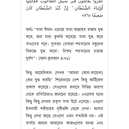
كَفَرُوا يُقَاتِلُونَ فِي سَبِيلِ الطَّاغُوتِ فَقَاتِلُوا
أَوْلِيَاءَ الشَّيْطَانِ ۖ إِنَّ كَيْدَ الشَّيْطَانِ كَانَ
ضَعِيفًا ‎﴿٧٦﴾‏
অর্থঃ “যারা ঈমান এনেছে তারা আল্লাহর রাস্তায় যুদ্ধ
করে, আর যারা কুফরি করেছে তারা যুদ্ধ করে
তাগুতের পথে। সুতরাং তোমরা শয়তানের বন্ধুদের
বিরুদ্ধে যুদ্ধ করো। নিশ্চয় শয়তানের চক্রান্ত
দুর্বল”। (আল-কুরআন ৪:৭৬)
কিছু আমেরিকান লেখক “আমরা (আল-কায়েদা)
কেন যুদ্ধ করছি” শিরোনামে বেশ কিছু আর্টিকেল
প্রকাশ করেছে। সেগুলোর জবাবে বিভিন্ন জায়গা
থেকে প্রতিক্রিয়াও জানানো হয়েছে। এগুলোর মধ্যে
কিছু কিছু লেখায় প্রকৃত সত্য উঠে এসেছে। এগুলো
ইসলামী শরীয়াহর দৃষ্টিভঙ্গি থেকে লেখা। আবার
কিছু লেখা আছে যেগুলো এমন সত্যনিষ্ঠ নয়। এই
বার্তায় আমরা আমাদের কাজগুলোর ব্যাখ্যা এবং