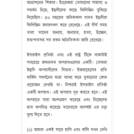
আগ্রাসনের শিকার। ইংরেজরা তোমাদের সাহায্য ও
সমর্থন নিয়ে, ইহুদীদের কাছে ফিলিস্তিন বুঝিয়ে
দিয়েছিল। ৫০ বছরের অধিককাল যাবত ইহুদীরা
ফিলিস্তিন জবরদখল করে রেখেছে। এই দীর্ঘ সময়
তারা তাদের অন্যায়, অনাচার, হত্যা, উচ্ছেদ,
রক্তপাতসহ সব রকম অনৈতিকতা জারি রেখেছে।
ইসরাইল প্রতিষ্ঠা এবং এই রাষ্ট্র টিকে থাকাটাই
সবচেয়ে জঘন্যতম অপরাধগুলোর একটি। তোমরা
ইহুদি অপরাধীদের লিডার। ইজরায়েলের প্রতি
মার্কিন সমর্থনের মাত্রা ব্যাখ্যা করে বুঝানোর কোন
প্রয়োজন দেখছি না। নিশ্চয়ই ইসরাইল প্রতিষ্ঠা
একটি অপরাধ। এই অপরাধ দূর করতে হবে। এই
অপরাধে যারা অংশগ্রহণ করেছে এবং নিজেদের
হাত অপবিত্র করেছে তাদেরকে অবশ্যই এর চড়া
মূল্য দিতে হবে।
(ii) আমরা একই সাথে হাসি এবং কাঁদি যখন দেখি