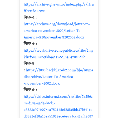
https://archive.gnews.to/index.php/s/rJra
ffN9cBcLNze
লিংক-২ :
https://archive.org/download/letter-to-
america-november-2002/Letter-To-
America-%20november%202002.docx
লিংক-৩ :
https://workdrive.zohopublic.eu/file/2my
khcf5a189859bb44a19cc1846428e5d6b3
লিংক-৪
:
https://f005.backblazeb2.com/file/BDme
diaarchive/Letter-To-America-
+november+2002.docx
লিংক-৫ :
https://drive.internxt.com/sh/file/7a256c
09-f184-44d4-b6d1-
e8822c97fb07/ca752145ef88fa5bb37f6416c
d38226f28a15ea51022ece6e7a9cc42af42687