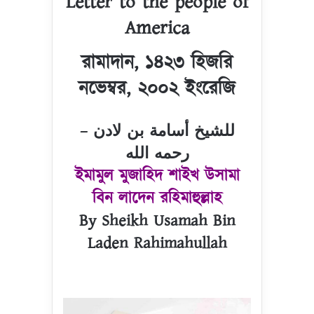
Letter to the people of
America
রামাদান, ১৪২৩ হিজরি
নভেম্বর, ২০০২ ইংরেজি
للشيخ أسامة بن لادن –
رحمه الله
ইমামুল মুজাহিদ শাইখ উসামা
বিন লাদেন রহিমাহুল্লাহ
By Sheikh Usamah Bin
Laden Rahimahullah