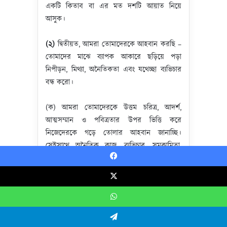
একটি কিতাব বা এর মত দশটি আয়াত নিয়ে
আসুক।
(২)
দ্বিতীয়ত, আমরা তোমাদেরকে আহবান করছি –
তোমাদের মাঝে ব্যাপক আকারে ছড়িয়ে পড়া
নিপীড়ন, মিথ্যা, অনৈতিকতা এবং যথেচ্ছা ব্যভিচার
বন্ধ করো।
(ক) আমরা তোমাদেরকে উত্তম চরিত্র, আদর্শ,
আত্মসম্মান ও পবিত্রতার উপর ভিত্তি করে
নিজেদেরকে গড়ে তোলার আহবান জানাচ্ছি।
সেইসাথে অনৈতিক কাজ, ব্যভিচার, সমকামিতা,
মাদক গ্রহণ, জুয়া খেলা এবং সুদ ভিত্তিক ব্যবসার
Facebook
মত সব ধরনের খারাপ কাজ থেকে বিরত থাকার
আহবান জানাচ্ছি।
X
WhatsApp
আমরা তোমাদেরকে সেই সব বিষয়ের দিকে
আহবান করছি, যেগুলো থেকে মানুষ হিসেবে