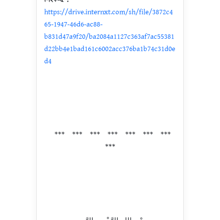
https://drive.internxt.com/sh/file/3872c4
65-1947-46d6-ac88-
b831d47a9f20/ba2084a1127c363af7ac55381
d22bb4e1bad161c6002acc376ba1b74c31d0e
d4
*** *** *** *** *** *** ***
***