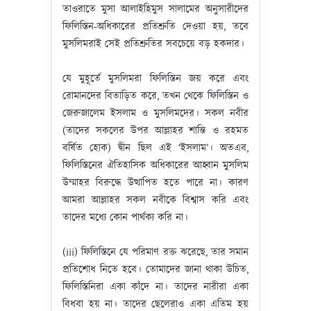
তাওরাতে মুসা আলাইহিমুস সালামের অনুসারীদের
ফিলিস্তিন-অধিকারের প্রতিশ্রুতি দেওয়া হয়, তবে
মুসলিমরাই সেই প্রতিশ্রুতির সবচেয়ে বড় হকদার।
যে মুহূর্তে মুসলিমরা ফিলিস্তিন জয় করে এবং
রোমানদের বিতাড়িত করে, তখন থেকে ফিলিস্তিন ও
জেরুজালেম ইসলাম ও মুসলিমদের। সকল নবীর
(তাদের সকলের উপর আল্লাহর শান্তি ও রহমত
বর্ষিত হোক) দ্বীন ছিল এই ‘ইসলাম’। অতএব,
ফিলিস্তিনের ঐতিহাসিক অধিকারের আহ্বান মুসলিম
উম্মাহর বিরুদ্ধে উত্থাপিত হতে পারে না। কারণ
আমরা আল্লাহর সকল নবীকে বিশ্বাস করি এবং
তাদের মধ্যে কোন পার্থক্য করি না।
(iii) ফিলিস্তিনে যে পরিমাণ রক্ত ঝরেছে, তার সমান
প্রতিশোধ নিতে হবে। তোমাদের জানা থাকা উচিত,
ফিলিস্তিনিরা একা কাঁদে না। তাদের নারীরা একা
বিধবা হয় না। তাদের ছেলেরাও একা এতিম হয়