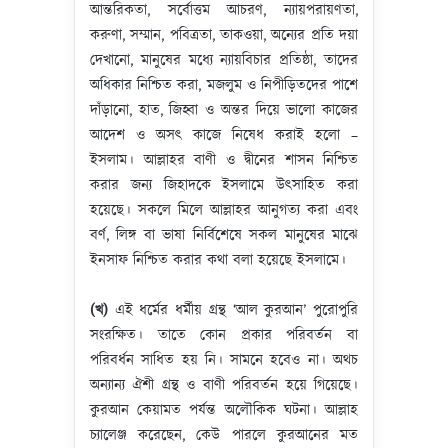
আন্তরিকতা, সর্বোত্তম আচরণ, ন্যায়পরায়ণতা,
করুণা, সম্মান, পবিত্রতা, তাকওয়া, অন্যের প্রতি দয়া
দেখানো, মানুষের মধ্যে ন্যায়বিচার প্রতিষ্ঠা, তাদের
অধিকার নিশ্চিত করা, মজলুম ও নিপীড়িতদের পাশে
দাঁড়ানো, হাত, জিহ্বা ও অন্তর দিয়ে ভালো কাজের
আদেশ ও অসৎ কাজে নিষেধ করাই হলো –
ইসলাম। আল্লাহর বাণী ও দ্বীনের শাসন নিশ্চিত
করার জন্য জিহাদকে ইসলামে উৎসাহিত করা
হয়েছে। সকলে মিলে আল্লাহর আনুগত্য করা এবং
বর্ণ, লিঙ্গ বা ভাষা নির্বিশেষে সকল মানুষের মাঝে
ইনসাফ নিশ্চিত করার কথা বলা হয়েছে ইসলামে।
(খ)
এই ধর্মের ধর্মীয় গ্রন্থ ‘আল কুরআন’ পুরোপুরি
সংরক্ষিত। তাতে কোন প্রকার পরিবর্তন বা
পরিবর্ধন সাধিত হয় নি। সামনে হবেও না। অথচ
অন্যান্য ঐশী গ্রন্থ ও বাণী পরিবর্তন হয়ে গিয়েছে।
কুরআন কেয়ামত পর্যন্ত অলৌকিক ঘটনা। আল্লাহ
চ্যালেঞ্জ করেছেন, কেউ পারলে কুরআনের মত