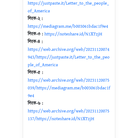
https://justpaste.it/Letter_to_the_people_
of_America
লিংক-২ :
https://mediagram.me/b003061bdac1f9e4
লিংক-৩ :
https://noteshare.id/N1XTzjH
লিংক-৪ :
https://web.archive.org/web/20231120074
943/https://justpaste.it/Letter_to_the_peo
ple_of_America
লিংক-৫ :
https://web.archive.org/web/20231120075
039/https://mediagram.me/b003061bdac1f
9e4
লিংক-৬ :
https://web.archive.org/web/20231120075
137/https://noteshare.id/N1XTzjH