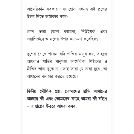
আমেরিকান সরকার এবং প্রেস এখনও এই প্রশ্নের
উত্তর দিতে অস্বীকার করে:
কেন তারা (আল কায়েদা) নিউইয়র্ক এবং
ওয়াশিংটনে আমাদের উপর আক্রমণ করেছিল?
বুশের চোখে শ্যারন যদি শান্তির মানুষ হয়, তাহলে
আমরাও শান্তির মানুষ!!! আমেরিকা শিষ্টাচার ও
নীতির ভাষা বুঝে না। তাই তারা যে ভাষা বুঝে, তা
আমাদের ব্যবহার করতে হয়েছে।
দ্বিতীয় মৌলিক প্রশ্ন: তোমাদের প্রতি আমাদের
আহ্বান কী এবং তোমাদের কাছে আমরা কী চাই
?!
– এ প্রশ্নের উত্তরে আমরা বলব: