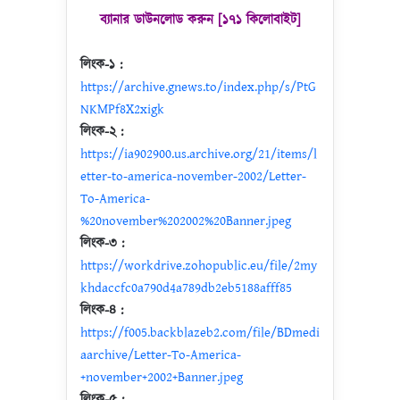
ব্যানার ডাউনলোড করুন [১৭১ কিলোবাইট]
লিংক-১ :
https://archive.gnews.to/index.php/s/PtG
NKMPf8X2xigk
লিংক-২ :
https://ia902900.us.archive.org/21/items/l
etter-to-america-november-2002/Letter-
To-America-
%20november%202002%20Banner.jpeg
লিংক-৩ :
https://workdrive.zohopublic.eu/file/2my
khdaccfc0a790d4a789db2eb5188afff85
লিংক-৪ :
https://f005.backblazeb2.com/file/BDmedi
aarchive/Letter-To-America-
+november+2002+Banner.jpeg
লিংক-৫ :